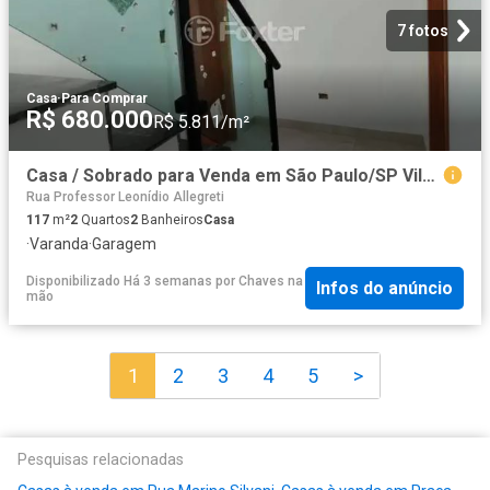
7 fotos
Casa
·
Para Comprar
R$ 680.000
R$ 5.811/m²
Casa / Sobrado para Venda em São Paulo/SP Vila Santa Teresa Zona Leste 2 Quartos
Rua Professor Leonídio Allegreti
117
m²
2
Quartos
2
Banheiros
Casa
·
Varanda
·
Garagem
Disponibilizado Há 3 semanas
por
Chaves na
Infos do anúncio
mão
1
2
3
4
5
>
Pesquisas relacionadas