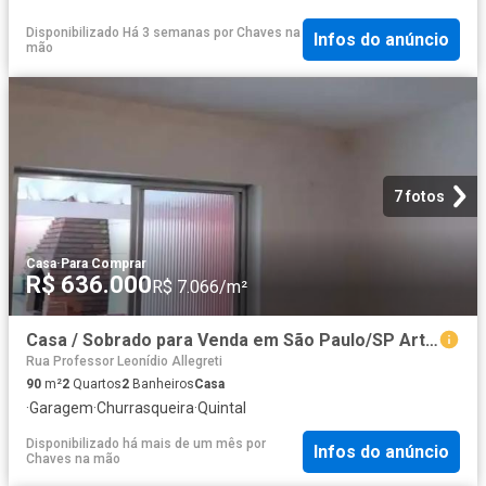
Disponibilizado Há 3 semanas
por
Chaves na
Infos do anúncio
mão
7 fotos
Casa
·
Para Comprar
R$ 636.000
R$ 7.066/m²
Casa / Sobrado para Venda em São Paulo/SP Artur Alvim 2 Quartos
Rua Professor Leonídio Allegreti
90
m²
2
Quartos
2
Banheiros
Casa
·
Garagem
·
Churrasqueira
·
Quintal
Disponibilizado há mais de um mês
por
Infos do anúncio
Chaves na mão