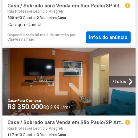
Casa / Sobrado para Venda em São Paulo/SP Vila Doutor Eiras 3 Quartos
Rua Professor Leonídio Allegreti
300
m²
3
Quartos
2
Banheiros
Casa
·
Garagem
·
Quintal
Disponibilizado há mais de um mês
por
Infos do anúncio
Chaves na mão
7 fotos
Casa
·
Para Comprar
R$ 350.000
R$ 2.991/m²
Casa / Sobrado para Venda em São Paulo/SP Artur Alvim 3 Quartos
Rua Professor Leonídio Allegreti
117
m²
3
Quartos
3
Banheiros
Casa