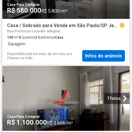
Casa
·
Para Comprar
R$ 580.000
R$ 5.800/m²
Casa / Sobrado para Venda em São Paulo/SP Jardim Alto Pedroso 4 Quartos
Rua Professor Leonídio Allegreti
100
m²
4
Quartos
2
Banheiros
Casa
·
Garagem
Disponibilizado há mais de um mês
por
Infos do anúncio
Chaves na mão
7 fotos
Casa
·
Para Comprar
R$ 1.100.000
R$ 3.666/m²