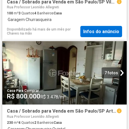
Casa / Sobrado para Venda em São Paulo/SP Vila Nhocune 3 Quartos
Rua Professor Leonídio Allegreti
100
m²
3
Quartos
4
Banheiros
Casa
·
Garagem
·
Churrasqueira
Disponibilizado há mais de um mês
por
Infos do anúncio
Chaves na mão
7 fotos
Casa
·
Para Comprar
R$ 800.000
R$ 3.478/m²
Casa / Sobrado para Venda em São Paulo/SP Artur Alvim 4 Quartos
Rua Professor Leonídio Allegreti
230
m²
4
Quartos
2
Banheiros
Casa
·
Garagem
·
Churrasqueira
·
Quintal