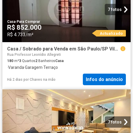
7 fotos
Casa
·
Para Comprar
R$ 852.000
Actualizado
R$ 4.733/m²
Casa / Sobrado para Venda em São Paulo/SP Vila Sinhá 3 Quartos
Rua Professor Leonídio Allegreti
180
m²
3
Quartos
2
Banheiros
Casa
·
Varanda
·
Garagem
·
Terraço
Infos do anúncio
Há 2 dias
por
Chaves na mão
7 fotos