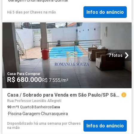
Infos do anúncio
Há 5 dias
por
Chaves na mão
7 fotos
Casa
·
Para Comprar
R$ 680.000
R$ 7.555/m²
Casa / Sobrado para Venda em São Paulo/SP São Miguel Paulista 1 Quartos
Rua Professor Leonídio Allegreti
90
m²
1
Quarto
3
Banheiros
Casa
·
Piscina
·
Garagem
·
Churrasqueira
Disponibilizado há uma semana
por
Chaves
Infos do anúncio
na mão