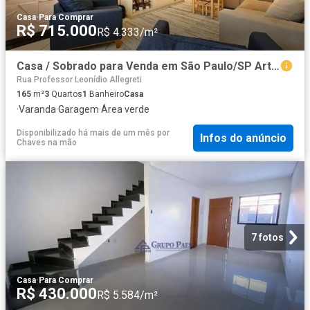
Casa
·
Para Comprar
R$ 715.000
R$ 4.333/m²
Casa / Sobrado para Venda em São Paulo/SP Artur Alvim 3 Quartos
Rua Professor Leonídio Allegreti
165
m²
3
Quartos
1
Banheiro
Casa
·
Varanda
·
Garagem
·
Área verde
Disponibilizado há mais de um mês
por
Infos do anúncio
Chaves na mão
7 fotos
Casa
·
Para Comprar
R$ 430.000
R$ 5.584/m²