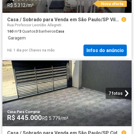
Nova oferta
R$ 5.312/m²
Casa / Sobrado para Venda em São Paulo/SP Vila Carolina 3 Quartos
Rua Professor Leonídio Allegreti
160
m²
3
Quartos
3
Banheiros
Casa
·
Garagem
Infos do anúncio
Há: 1 dia
por
Chaves na mão
7 fotos
Casa
·
Para Comprar
R$ 445.000
R$ 5.779/m²
Casa / Sobrado para Venda em São Paulo/SP Cidade Nitro Operária 2 Quartos