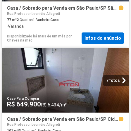
Casa / Sobrado para Venda em São Paulo/SP São Miguel Paulista 2 Quartos
Rua Professor Leonídio Allegreti
77
m²
2
Quartos
1
Banheiro
Casa
·
Varanda
Disponibilizado há mais de um mês
por
Infos do anúncio
Chaves na mão
7 fotos
Casa
·
Para Comprar
R$ 649.900
R$ 6.434/m²
Casa / Sobrado para Venda em São Paulo/SP Cidade Patriarca 3 Quartos
Rua Professor Leonídio Allegreti
101
m²
3
Quartos
1
Banheiro
Casa