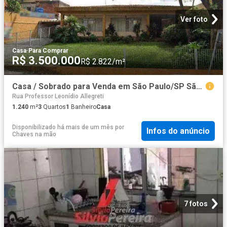
Ver foto
Casa
·
Para Comprar
R$ 3.500.000
R$ 2.822/m²
Casa / Sobrado para Venda em São Paulo/SP São Miguel Paulista 3 Quartos
Rua Professor Leonídio Allegreti
1.240
m²
3
Quartos
1
Banheiro
Casa
Disponibilizado há mais de um mês
por
Infos do anúncio
Chaves na mão
7 fotos