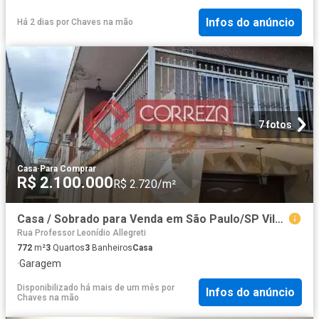
Infos do anúncio
Há 2 dias
por
Chaves na mão
7 fotos
Casa
·
Para Comprar
R$ 2.100.000
R$ 2.720/m²
Casa / Sobrado para Venda em São Paulo/SP Vila Rosária 3 Quartos
Rua Professor Leonídio Allegreti
772
m²
3
Quartos
3
Banheiros
Casa
·
Garagem
Disponibilizado há mais de um mês
por
Infos do anúncio
Chaves na mão