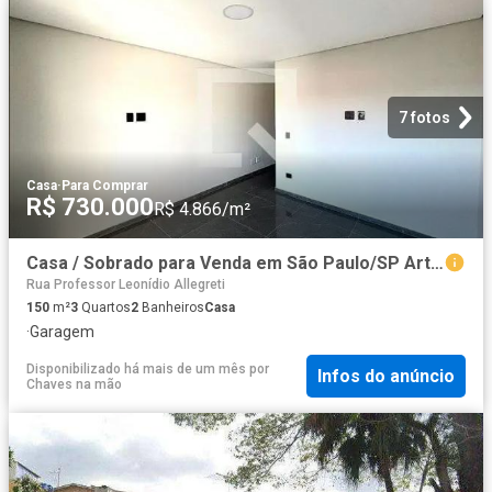
7 fotos
Casa
·
Para Comprar
R$ 730.000
R$ 4.866/m²
Casa / Sobrado para Venda em São Paulo/SP Artur Alvim 3 Quartos
Rua Professor Leonídio Allegreti
150
m²
3
Quartos
2
Banheiros
Casa
·
Garagem
Disponibilizado há mais de um mês
por
Infos do anúncio
Chaves na mão