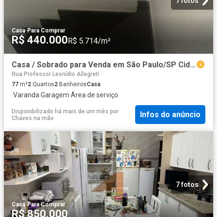
7 fotos
Casa
·
Para Comprar
R$ 440.000
R$ 5.714/m²
Casa / Sobrado para Venda em São Paulo/SP Cidade Nitro Operária 2 Quartos
Rua Professor Leonídio Allegreti
77
m²
2
Quartos
2
Banheiros
Casa
·
Varanda
·
Garagem
·
Área de serviço
Disponibilizado há mais de um mês
por
Infos do anúncio
Chaves na mão
7 fotos
Casa
·
Para Comprar
R$ 850.000