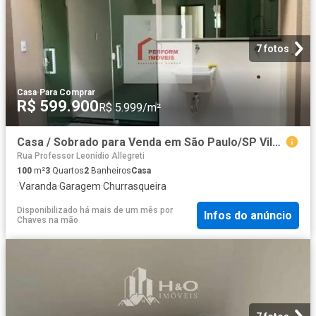
7 fotos
Casa
·
Para Comprar
R$ 599.900
R$ 5.999/m²
Casa / Sobrado para Venda em São Paulo/SP Vila Nhocune 3 Quartos
Rua Professor Leonídio Allegreti
100
m²
3
Quartos
2
Banheiros
Casa
·
Varanda
·
Garagem
·
Churrasqueira
Disponibilizado há mais de um mês
por
Infos do anúncio
Chaves na mão