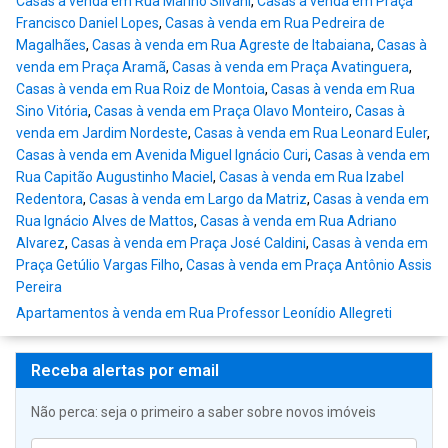
Casas à venda em Rua Marino Silvani
,
Casas à venda em Praça
Francisco Daniel Lopes
,
Casas à venda em Rua Pedreira de
Magalhães
,
Casas à venda em Rua Agreste de Itabaiana
,
Casas à
venda em Praça Aramã
,
Casas à venda em Praça Avatinguera
,
Casas à venda em Rua Roiz de Montoia
,
Casas à venda em Rua
Sino Vitória
,
Casas à venda em Praça Olavo Monteiro
,
Casas à
venda em Jardim Nordeste
,
Casas à venda em Rua Leonard Euler
,
Casas à venda em Avenida Miguel Ignácio Curi
,
Casas à venda em
Rua Capitão Augustinho Maciel
,
Casas à venda em Rua Izabel
Redentora
,
Casas à venda em Largo da Matriz
,
Casas à venda em
Rua Ignácio Alves de Mattos
,
Casas à venda em Rua Adriano
Alvarez
,
Casas à venda em Praça José Caldini
,
Casas à venda em
Praça Getúlio Vargas Filho
,
Casas à venda em Praça Antônio Assis
Pereira
Apartamentos à venda em Rua Professor Leonídio Allegreti
Receba alertas por email
Não perca: seja o primeiro a saber sobre novos imóveis