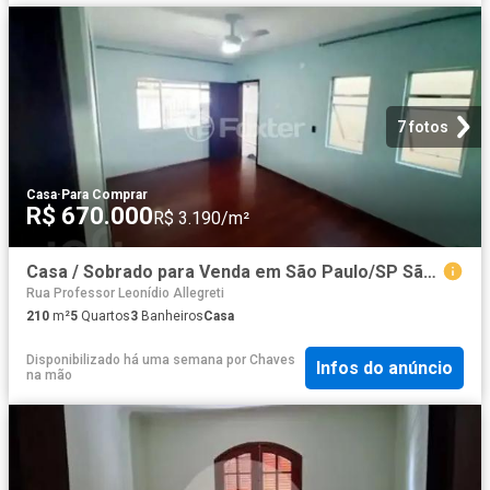
7 fotos
Casa
·
Para Comprar
R$ 670.000
R$ 3.190/m²
Casa / Sobrado para Venda em São Paulo/SP São Miguel Paulista 5 Quartos
Rua Professor Leonídio Allegreti
210
m²
5
Quartos
3
Banheiros
Casa
Disponibilizado há uma semana
por
Chaves
Infos do anúncio
na mão