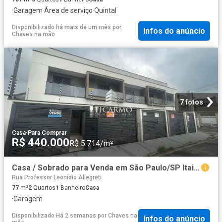
·
Garagem
·
Área de serviço
·
Quintal
Disponibilizado há mais de um mês
por
Infos do anúncio
Chaves na mão
7 fotos
Casa
·
Para Comprar
R$ 440.000
R$ 5.714/m²
Casa / Sobrado para Venda em São Paulo/SP Itaim Paulista 2 Quartos
Rua Professor Leonídio Allegreti
77
m²
2
Quartos
1
Banheiro
Casa
·
Garagem
Disponibilizado Há 2 semanas
por
Chaves na
Infos do anúncio