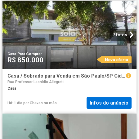
7 fotos
Casa
·
Para Comprar
R$ 850.000
Nova oferta
Casa / Sobrado para Venda em São Paulo/SP Cidade Patriarca
Rua Professor Leonídio Allegreti
Casa
Infos do anúncio
Há: 1 dia
por
Chaves na mão