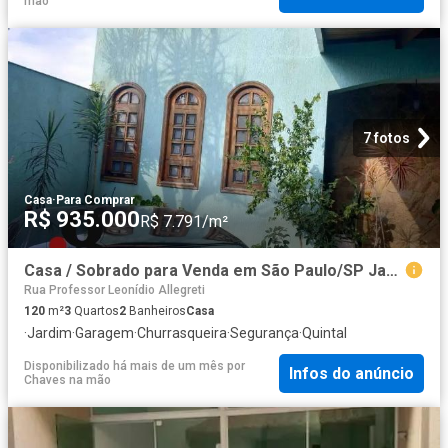
mão
7 fotos
Casa
·
Para Comprar
R$ 935.000
R$ 7.791/m²
Casa / Sobrado para Venda em São Paulo/SP Jardim Alto Pedroso 3 Quartos
Rua Professor Leonídio Allegreti
120
m²
3
Quartos
2
Banheiros
Casa
·
Jardim
·
Garagem
·
Churrasqueira
·
Segurança
·
Quintal
Disponibilizado há mais de um mês
por
Infos do anúncio
Chaves na mão