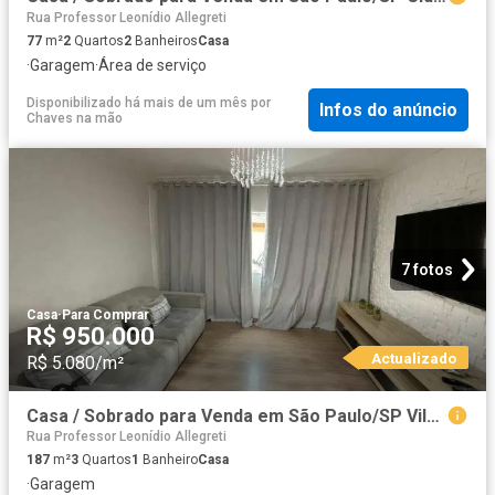
Rua Professor Leonídio Allegreti
77
m²
2
Quartos
2
Banheiros
Casa
·
Garagem
·
Área de serviço
Disponibilizado há mais de um mês
por
Infos do anúncio
Chaves na mão
7 fotos
Casa
·
Para Comprar
R$ 950.000
Actualizado
R$ 5.080/m²
Casa / Sobrado para Venda em São Paulo/SP Vila Aparecida 3 Quartos
Rua Professor Leonídio Allegreti
187
m²
3
Quartos
1
Banheiro
Casa
·
Garagem