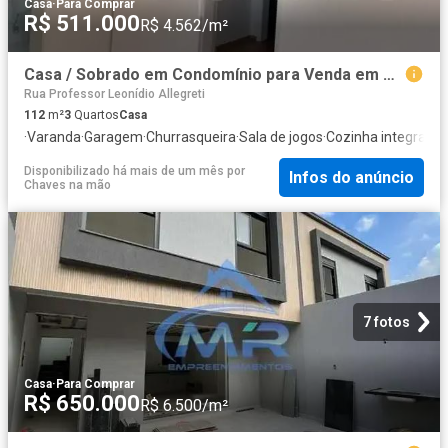
Casa
·
Para Comprar
R$ 511.000
R$ 4.562/m²
Casa / Sobrado em Condomínio para Venda em São Paulo/SP Vila Constança 3 Quartos
Rua Professor Leonídio Allegreti
112
m²
3
Quartos
Casa
·
Varanda
·
Garagem
·
Churrasqueira
·
Sala de jogos
·
Cozinha integral
·
Qu
Disponibilizado há mais de um mês
por
Infos do anúncio
Chaves na mão
7 fotos
Casa
·
Para Comprar
R$ 650.000
R$ 6.500/m²