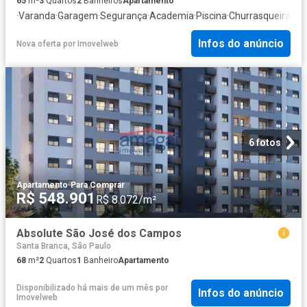
65
m²
3
Quartos
2
Banheiros
Apartamento
·
Varanda
·
Garagem
·
Segurança
·
Academia
·
Piscina
·
Churrasqueira
·
Sal
Infos do anúncio
Nova oferta
por
Imovelweb
6 fotos
Apartamento
·
Para Comprar
R$ 548.901
R$ 8.072/m²
Absolute São José dos Campos
Santa Branca, São Paulo
68
m²
2
Quartos
1
Banheiro
Apartamento
Disponibilizado há mais de um mês
por
Infos do anúncio
Imovelweb