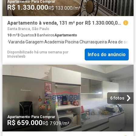
Apartamento
·
Para Comprar
R$ 1.330.000
R$ 133.000/m²
Apartamento à venda, 131 m² por R$ 1.330.000,00 Jardim das Indústrias São Jo
Santa Branca, São Paulo
10
m²
3
Quartos
3
Banheiros
Apartamento
·
Varanda
·
Garagem
·
Academia
·
Piscina
·
Churrasqueira
·
Área de serviç
Disponibilizado há uma semana
por
Infos do anúncio
Imovelweb
6 fotos
Apartamento
·
Para Comprar
R$ 659.000
R$ 7.939/m²