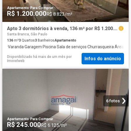
Apartamento
·
Para Comprar
R$ 1.200.000
R$ 8.823/m²
Apto 3 dormitórios à venda, 136 m² por R$ 1.200.000 Jd Aquarius São José dos Campos/SP
Santa Branca, São Paulo
136
m²
3
Quartos
3
Banheiros
Apartamento
·
Varanda
·
Garagem
·
Piscina
·
Sala de serviços
·
Churrasqueira
·
Área de 
Disponibilizado há mais de um mês
por
Infos do anúncio
Imovelweb
6 fotos
Apartamento
·
Para Comprar
R$ 245.000
R$ 6.125/m²