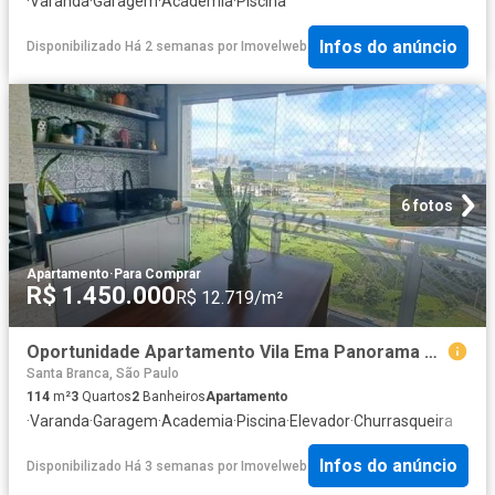
·
Varanda
·
Garagem
·
Academia
·
Piscina
Infos do anúncio
Disponibilizado Há 2 semanas
por
Imovelweb
6 fotos
Apartamento
·
Para Comprar
R$ 1.450.000
R$ 12.719/m²
Oportunidade Apartamento Vila Ema Panorama Vila Ema 3 Dormitórios 114m²
Santa Branca, São Paulo
114
m²
3
Quartos
2
Banheiros
Apartamento
·
Varanda
·
Garagem
·
Academia
·
Piscina
·
Elevador
·
Churrasqueira
Infos do anúncio
Disponibilizado Há 3 semanas
por
Imovelweb