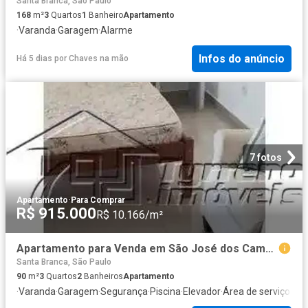
Santa Branca, São Paulo
168
m²
3
Quartos
1
Banheiro
Apartamento
·
Varanda
·
Garagem
·
Alarme
Infos do anúncio
Há 5 dias
por
Chaves na mão
7 fotos
Apartamento
·
Para Comprar
R$ 915.000
R$ 10.166/m²
Apartamento para Venda em São José dos Campos/SP Jardim Esplanada 3 Quartos
Santa Branca, São Paulo
90
m²
3
Quartos
2
Banheiros
Apartamento
·
Varanda
·
Garagem
·
Segurança
·
Piscina
·
Elevador
·
Área de serviço
·
Sal