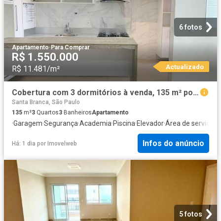
6 fotos
Apartamento
·
Para Comprar
R$ 1.550.000
Actualizado
R$ 11.481/m²
Cobertura com 3 dormitórios à venda, 135 m² por R$ 1.550.000,00 Urbanova São José dos Campos/SP
Santa Branca, São Paulo
135
m²
3
Quartos
3
Banheiros
Apartamento
·
Garagem
·
Segurança
·
Academia
·
Piscina
·
Elevador
·
Área de serviço
·
Á
Infos do anúncio
Há: 1 dia
por
Imovelweb
5 fotos