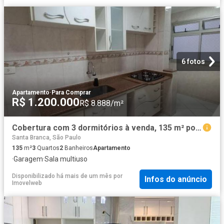
6 fotos
Apartamento
·
Para Comprar
R$ 1.200.000
R$ 8.888/m²
Cobertura com 3 dormitórios à venda, 135 m² por R$ 1.200.000,00 Jardim Satélite São José dos Cam
Santa Branca, São Paulo
135
m²
3
Quartos
2
Banheiros
Apartamento
·
Garagem
·
Sala multiuso
Disponibilizado há mais de um mês
por
Infos do anúncio
Imovelweb