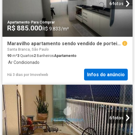
6 fotos
Apartamento
·
Para Comprar
R$ 885.000
R$ 9.833/m²
Maravilho apartamento sendo vendido de porteira fechada na zona Sul
Santa Branca, São Paulo
90
m²
3
Quartos
2
Banheiros
Apartamento
·
Ar Condicionado
Infos do anúncio
Há 3 dias
por
Imovelweb
6 fotos