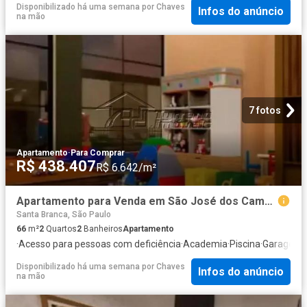
Disponibilizado há uma semana
por
Chaves
Infos do anúncio
na mão
7 fotos
Apartamento
·
Para Comprar
R$ 438.407
R$ 6.642/m²
Apartamento para Venda em São José dos Campos/SP Urbanova 2 Quartos
Santa Branca, São Paulo
66
m²
2
Quartos
2
Banheiros
Apartamento
·
Acesso para pessoas com deficiência
·
Academia
·
Piscina
·
Garagem
·
Disponibilizado há uma semana
por
Chaves
Infos do anúncio
na mão