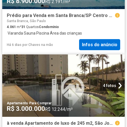
R$ 8.900.000
R$ 2.191/m²
Prédio para Venda em Santa Branca/SP Centro 31 Quartos
Santa Branca, São Paulo
4.061
m²
31
Quartos
Condomínio
·
Varanda
·
Sauna
·
Piscina
·
Área das crianças
Infos do anúncio
Há 6 dias
por
Chaves na mão
4 fotos
Apartamento
·
Para Comprar
R$ 3.000.000
R$ 12.244/m²
à venda Apartamento de luxo de 245 m2, São José dos Campos, São Paulo