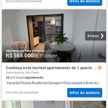
Infos do anúncio
Nova oferta
por
Imovelweb
6 fotos
Apartamento
·
Para Comprar
R$ 585.000
R$ 17.205/m²
Conheça este incrível apartamento de 1 quarto com suíte e vaga de garagem no Jardim Esplanada, São J
Santa Branca, São Paulo
34
m²
1
Quarto
Apartamento
·
Varanda
·
Piscina
·
Academia
·
Garagem
·
Churrasqueira
·
Área das cria
Infos do anúncio
Há 5 dias
por
Imovelweb