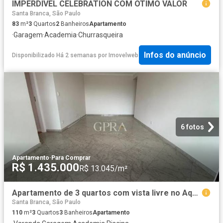
IMPERDIVEL CELEBRATION COM OTIMO VALOR
Santa Branca, São Paulo
83
m²
3
Quartos
2
Banheiros
Apartamento
·
Garagem
·
Academia
·
Churrasqueira
Infos do anúncio
Disponibilizado Há 2 semanas
por
Imovelweb
6 fotos
Apartamento
·
Para Comprar
R$ 1.435.000
R$ 13.045/m²
Apartamento de 3 quartos com vista livre no Aquarius
Santa Branca, São Paulo
110
m²
3
Quartos
3
Banheiros
Apartamento