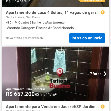
R$ 17.073/m²
Apartamento de Luxo 4 Suítes, 11 vagas de garagem, Jardim Aquárius
Santa Branca, São Paulo
410
m²
4
Quartos
6
Banheiros
Apartamento
·
Varanda
·
Garagem
·
Piscina
·
Ar Condicionado
Infos do anúncio
Nova oferta
por
Imovelweb
7 fotos
Apartamento
·
Para Comprar
R$ 657.200
R$ 3.911/m²
Apartamento para Venda em Jacareí/SP Jardim Pereira do Amparo 3 Quartos