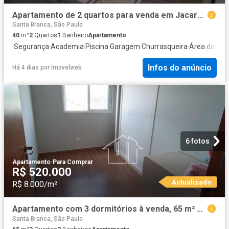
Apartamento de 2 quartos para venda em Jacareí SP
Santa Branca, São Paulo
40
m²
2
Quartos
1
Banheiro
Apartamento
·
Segurança
·
Academia
·
Piscina
·
Garagem
·
Churrasqueira
·
Área das cr
Infos do anúncio
Há 4 dias
por
Imovelweb
6 fotos
Apartamento
·
Para Comprar
R$ 520.000
Actualizado
R$ 8.000/m²
Apartamento com 3 dormitórios à venda, 65 m² por R$ 520.000,00 Urbanova São José dos Campos/SP
Santa Branca, São Paulo