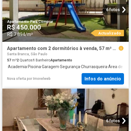
6 fotos
Apartamento
·
Para Comprar
R$ 450.000
Actualizado
R$ 7.894/m²
Apartamento com 2 dormitórios à venda, 57 m² por R$ 450.000,00 Vila Cardoso São José dos Campos/
Santa Branca, São Paulo
57
m²
2
Quartos
1
Banheiro
Apartamento
·
Academia
·
Piscina
·
Garagem
·
Segurança
·
Churrasqueira
·
Área de ser
Infos do anúncio
Nova oferta
por
Imovelweb
6 fotos