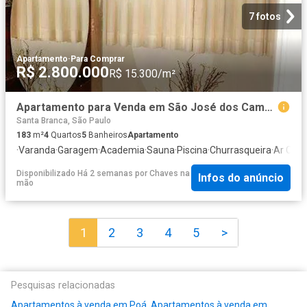
7 fotos
Apartamento
·
Para Comprar
R$ 2.800.000
R$ 15.300/m²
Apartamento para Venda em São José dos Campos/SP Jardim Aquárius 4 Quartos
Santa Branca, São Paulo
183
m²
4
Quartos
5
Banheiros
Apartamento
·
Varanda
·
Garagem
·
Academia
·
Sauna
·
Piscina
·
Churrasqueira
·
Ar Cond
Disponibilizado Há 2 semanas
por
Chaves na
Infos do anúncio
mão
1
2
3
4
5
>
Pesquisas relacionadas
Apartamentos à venda em Poá
,
Apartamentos à venda em