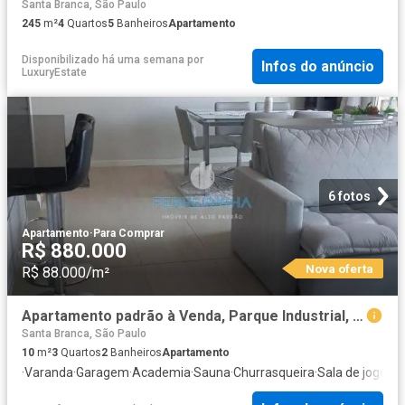
Santa Branca, São Paulo
245
m²
4
Quartos
5
Banheiros
Apartamento
Disponibilizado há uma semana
por
Infos do anúncio
LuxuryEstate
6 fotos
Apartamento
·
Para Comprar
R$ 880.000
Nova oferta
R$ 88.000/m²
Apartamento padrão à Venda, Parque Industrial, São José dos Campos, SP
Santa Branca, São Paulo
10
m²
3
Quartos
2
Banheiros
Apartamento
·
Varanda
·
Garagem
·
Academia
·
Sauna
·
Churrasqueira
·
Sala de jogos