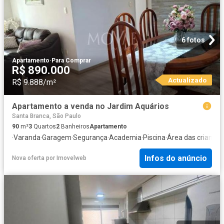
6 fotos
Apartamento
·
Para Comprar
R$ 890.000
Actualizado
R$ 9.888/m²
Apartamento a venda no Jardim Aquários
Santa Branca, São Paulo
90
m²
3
Quartos
2
Banheiros
Apartamento
·
Varanda
·
Garagem
·
Segurança
·
Academia
·
Piscina
·
Área das crianças
Infos do anúncio
Nova oferta
por
Imovelweb