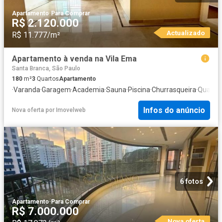
Apartamento
·
Para Comprar
R$ 2.120.000
Actualizado
R$ 11.777/m²
Apartamento à venda na Vila Ema
Santa Branca, São Paulo
180
m²
3
Quartos
Apartamento
·
Varanda
·
Garagem
·
Academia
·
Sauna
·
Piscina
·
Churrasqueira
·
Quadra 
Infos do anúncio
Nova oferta
por
Imovelweb
6 fotos
Apartamento
·
Para Comprar
R$ 7.000.000
Nova oferta