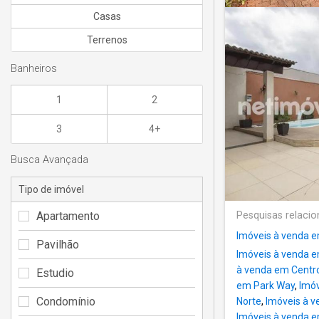
Casas
Terrenos
Banheiros
1
2
3
4+
Busca Avançada
Tipo de imóvel
Apartamento
Pesquisas relaci
Imóveis à venda e
Pavilhão
Imóveis à venda 
à venda em Centr
Estudio
em Park Way
,
Imóv
Condomínio
Norte
,
Imóveis à v
Imóveis à venda e