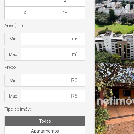
1
2
3
4+
Área (m²)
Min
Max
Preço
Min
Max
Tipo de imóvel
Todos
Apartamentos