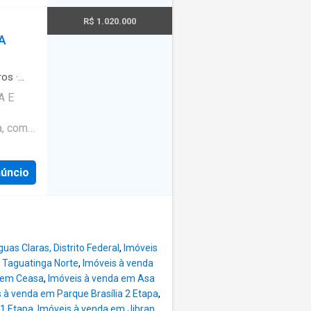
o-
com
da em
R$ 1.020.000
A
a ve
ais vias
ntes e
ros
·
de
el:
A E
 área
 de
a, com
ente
, lojas
rnos. O
na e
da • 2
núncio
de área
es
ber
ea de
o 3
dos os
as Claras, Distrito Federal
,
Imóveis
na
 Taguatinga Norte
,
Imóveis à venda
l
 em Ceasa
,
Imóveis à venda em Asa
ara
 à venda em Parque Brasília 2 Etapa
,
Garagem
 1 Etapa
,
Imóveis à venda em Jibran