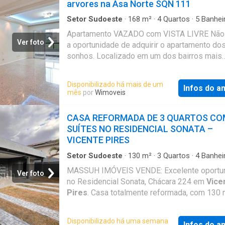
arvores na Asa Norte SQN 111
Arniqueiras — Fácil acesso ao Park Way e pri
vias — Região com comér
Setor Sudoeste
·
168
m²
·
4
Quartos
·
5
Banhei
Apartamento
·
Garagem
·
Sala de jogos
Apartamento VAZADO com VISTA LIVRE Não
Ver foto
a oportunidade de adquirir o apartamento do
sonhos. Localizado em um dos bairros mais
valorizados da cidade, este imóvel combina 
conforto e sofisticação em cada detalhe. O
Disponibilizado há mais de um
Infos do a
apartamento possui 168,54 m² de área, distr
mês
por
Wimoveis
em 4 quartos, sendo 2 suítes, 3 salas amplas
banheiros e 2 vagas de garagem, oferecend
CASA REFORMADA DE 3 QUARTOS CO
praticidade e comodidade para toda a família
SUÍTES NO RESIDENCIAL SONATA –
do excelente espaço interno, o condomínio c
VICENTE PIRES
com infraestrutura completa de lazer, incluin
de festas, comodidades que proporcionam
Setor Sudoeste
·
130
m²
·
3
Quartos
·
4
Banhei
Casa
·
Segurança
·
Alarme
momentos de descanso, diversão e convivên
MASSUH IMÓVEIS VENDE: Excelente oportu
Ver foto
imóvel ideal para quem busca qualidade de v
no Residencial Sonata, Chácara 224 em
Vice
elegância e bem-estar em uma das melhore
Pires
. Casa totalmente reformada, com 130 
regiões da cidade. Agende sua visita e venh
área privativa construída em um amplo terre
conhecer de perto tudo o que este apartame
800 m². Imóvel ideal para quem busca espaç
Disponibilizado há uma semana
a oferecer. Um novo padrão de vida espera p
Infos do a