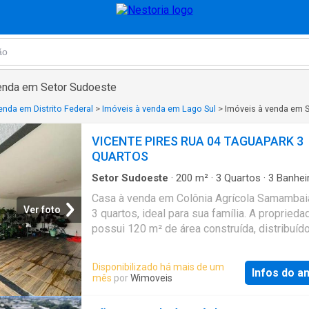
venda em Setor Sudoeste
enda em Distrito Federal
>
Imóveis à venda em Lago Sul
>
Imóveis à venda em 
VICENTE PIRES RUA 04 TAGUAPARK 3
QUARTOS
Setor Sudoeste
·
200
m²
·
3
Quartos
·
3
Banhei
Casa
·
Varanda
·
Jardim
·
Garagem
·
Área de ser
Casa à venda em Colônia Agrícola Samambai
Área verde
·
Cozinha equipada
·
Quintal
·
Alarme
Ver foto
3 quartos, ideal para sua família. A proprieda
possui 120 m² de área construída, distribuí
sala, cozinha independente, 3 banheiros e va
Área de serviço funcional e quintal espaçoso
Disponibilizado há mais de um
Infos do a
Possui 3 vagas de garagem. O imóvel conta
mês
por
Wimoveis
jardim e permite animais de estimação. Para
segurança, dispõe de vigilância 24h. Aceita 