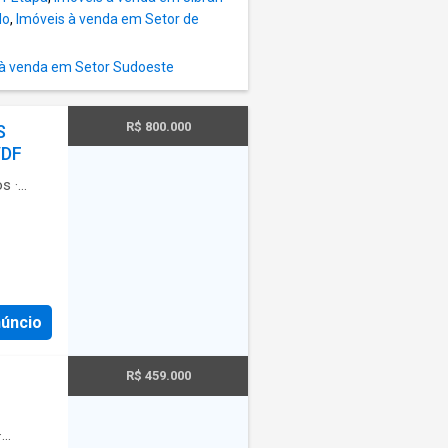
vel
do
,
Imóveis à venda em Setor de
te
uito
 à venda em Setor Sudoeste
Taxa de
R$ 800.000
S
mínio
/DF
os
·
; -
uma
núncio
 de
 livre.
 Guará.
R$ 459.000
va e
us do
alores e
·