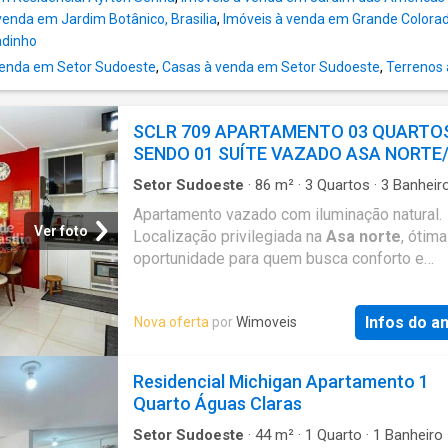
para até 6 carros – espaço de sobra! Um imó
venda em Jardim Botânico, Brasilia
,
Imóveis à venda em Grande Colora
pensado para quem valoriza conforto, lazer e
adinho
qualidade de vida! Diferenciais: Uma excelen
oportunidade para quem busca imóvel com m
enda em Setor Sudoeste
,
Casas à venda em Setor Sudoeste
,
Terrenos
espaço. O valor de condomínio refere-se a: 
condomínio: R$ 270,00 O valor anunciado
SCLR 709 APARTAMENTO 03 QUARTO
corresponde ao total mensal, já com o condo
SENDO 01 SUÍTE VAZADO ASA NORTE
incluso. (Os preços e
Setor Sudoeste
·
86
m²
·
3
Quartos
·
3
Banheir
Apartamento
·
Terraço
·
Área de serviço
Apartamento vazado com iluminação natural.
Ver foto
Localização privilegiada na
Asa norte
, ótima
oportunidade para quem busca conforto e
praticidade. Descrição do imóvel: - Sala de TV
Cozinha toda planejada; - 03 Quartos sendo 
Infos do a
Nova oferta
por
Wimoveis
suíte todos com armários planejados; - Área
serviço; - Terraço privativo para aproveitar o ar
* Aceita permuta por apartamento ou casa no
Residencial Michigan Apartamento 1
* A área do imóvel anunciado é uma estimati
Quarto Águas Claras
deverá ser confirmada junto à certidão de ôn
imóvel ou na Secretaria da Fazenda do DF. V
Setor Sudoeste
·
44
m²
·
1
Quarto
·
1
Banheiro