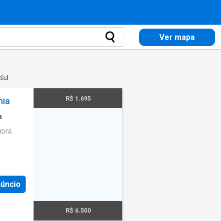
Ver mapa
Sul
R$ 1.695
nia
a
gora
núncio
R$ 6.500