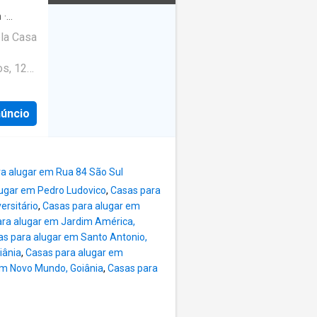
m
·
la Casa
os, 12
0m²
tias de
núncio
a alugar em Rua 84 São Sul
lugar em Pedro Ludovico
,
Casas para
ersitário
,
Casas para alugar em
ra alugar em Jardim América,
s para alugar em Santo Antonio,
iânia
,
Casas para alugar em
im Novo Mundo, Goiânia
,
Casas para