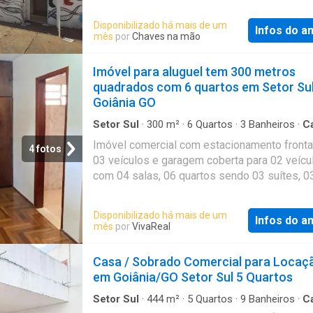
paralela; Localizada na Av. 83, esquina com a 
setor setor, entre Praça cívica e Cepal. Valor
Disponibilizado há mais de um
Infos do a
impostos e taxas são aproximados e podem
mês
por
Chaves na mão
alterados sem aviso prévio pela prefeitura m
e administração condominial. Agende sua Visi
Imóvel para aluguel tem 300 metros
Fale Conosco Através dos números: (62) -
quadrados com 6 quartos em Setor Su
WhatsApp Referência: CA0198
Goiânia GO
Setor Sul
·
300
m²
·
6
Quartos
·
3
Banheiros
·
C
Varanda
·
Garagem
·
Quintal
Imóvel comercial com estacionamento fronta
4 fotos
03 veículos e garagem coberta para 02 veícu
com 04 salas, 06 quartos sendo 03 suítes, 0
banheiros, ampla cozinha, varanda coberta, qu
Ideal para escritórios de advocacia, contabili
Disponibilizado há mais de um
Infos do a
escolas de inglês, etc
mês
por
VivaReal
Casa / Sobrado Comercial para Locaç
em Goiânia/GO Setor Sul 5 Quartos
Setor Sul
·
444
m²
·
5
Quartos
·
9
Banheiros
·
C