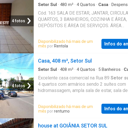
Setor Sul
·
480
m²
·
4
Quartos
·
Casa
·
Despens
Cód. 163 SALA DE ESTAR, JANTAR, CIRCULA
QUARTOS, 3 BANHEIROS, COZINHA E ÁREA,
4 fotos
DEPÓSITOS E ÁREA DE SERVIÇOS. ÁREA
CONSTRUIDA 123,30 METROS Valores de i
e taxas são aproximados e podem ser alter
Disponibilizado há mais de um
Infos do a
sem aviso prévio pela prefeitura municipal.
mês
por
Rentola
sua visita !.
Casa, 408 m², Setor Sul
Setor Sul
·
408
m²
·
4
Quartos
·
5
Banheiros
·
C
Piscina
·
Garagem
·
Churrasqueira
·
Área de serv
Excelente casa comercial na Rua 89
Setor s
Despensa
4 quartos com armários sendo 2 suítes com
4 fotos
hidromassagem, ampla sala de estar, sala de 
de jogos com churrasqueira, escritório, banhe
social, cozinha com armários, lavabo, área de
Disponibilizado há mais de um
Infos do a
serviço, banheiro de serviço, deposito, jacuz
mês
por
rentumo
garagem para 4 veículos
house at GOIÂNIA SETOR SUL