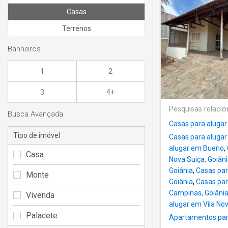
Casas
Terrenos
Banheiros
1
2
3
4+
Pesquisas relaci
Busca Avançada
Casas para alugar
Tipo de imóvel
Casas para aluga
alugar em Bueno
,
Casa
Nova Suiça, Goiân
Goiânia
,
Casas par
Monte
Goiânia
,
Casas par
Campinas, Goiâni
Vivenda
alugar em Vila Nov
Palacete
Apartamentos par