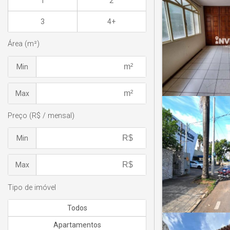
1
2
3
4+
Área (m²)
Min
Max
Preço (R$ / mensal)
Min
Max
Tipo de imóvel
Todos
Apartamentos