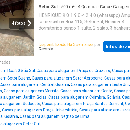
Setor Sul
·
500
m²
·
4
Quartos
·
Casa
·
Garage
Quintal
HENRIQUE: 9 8 1 9 8-4 2 4 0 (whatsapp) Amp
comercial na
Rua 115
, Setor Sul, Goiânia. 4
4 fotos
dormitórios sendo 1 suíte, 2 salas, 3 banheir
vagas, quintal grande, 200m² construída, 50
terreno. Contrato mínimo de 1 ano com garan
Disponibilizado Há 3 semanas
por
Infos do a
2 fiadores ou seguro
Rentola
onadas
 em Rua 90 São Sul
,
Casas para alugar em Praça do Cruzeiro
,
Casas par
r em Setor Bueno
,
Casas para alugar em Setor Aeroporto
,
Casas para a
Casas para alugar em Central, Goiânia
,
Casas para alugar em Leste Univ
ia
,
Casas para alugar em Marista
,
Casas para alugar em Oeste
,
Casas pa
a alugar em Jardim Goiás
,
Casas para alugar em Coimbra, Goiânia
,
Casa
a alugar em Sudoeste
,
Casas para alugar em Praça Santos Dumont, Go
a
,
Casas para alugar em Praça Universitária
,
Casas para alugar em Jard
a, Goiânia
,
Casas para alugar em Negrão de Lima
a alugar em Setor Sul