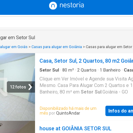
ugar em Setor Sul
 alugar em Goiás
>
Casas para alugar em Goiânia
>
Casas para alugar em Setor 
Casa, Setor Sul, 2 Quartos, 80 m2 Goiâ
Setor Sul
·
80
m²
·
2
Quartos
·
1
Banheiro
·
Cas
Clique em Ver Imóvel e Agende sua Visita A
Mesmo. Casa Para Alugar Com 2 Quartos e 1
12 fotos
Banheiro, 80 m² em
Setor Sul
.Goiânia - GO
Disponibilizado há mais de um
Infos do a
mês
por
QuintoAndar
house at GOIÂNIA SETOR SUL