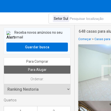
648 casas para al
Receba novos anúncios no seu
email
Começar
>
Casas para
Guardar busca
Para Comprar
Para Alugar
Ordenar:
Quartos