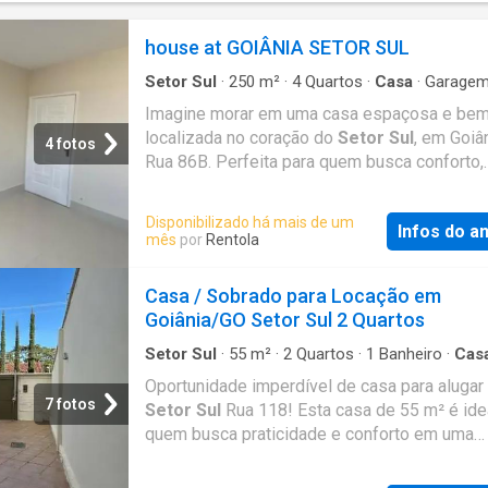
house at GOIÂNIA SETOR SUL
Setor Sul
·
250
m²
·
4
Quartos
·
Casa
·
Garage
Condicionado
Imagine morar em uma casa espaçosa e be
localizada no coração do
Setor Sul
, em Goiân
4 fotos
Rua 86B. Perfeita para quem busca conforto,
praticidade e um estilo de vida acolhedor. C
dormitórios, sendo 2 suítes, e 4 vagas de g
Disponibilizado há mais de um
Infos do a
ela oferece um ambiente ideal para sua famíl
mês
por
Rentola
crescer e aproveitar momentos especiais. - 
dormitórios, sendo 2 suítes bem distribuídas
Casa / Sobrado para Locação em
banheiros completos para facilitar o dia a dia
Goiânia/GO Setor Sul 2 Quartos
Ampla área útil de 250m² que garante confor
liberdade - Vagas de garagem cobertas e priv
Setor Sul
·
55
m²
·
2
Quartos
·
1
Banheiro
·
Cas
Garagem
·
Área de serviço
para sua comodidade - Possui ainda um
Oportunidade imperdível de casa para alugar
reservatório de água com bomba e 8 aparelh
7 fotos
Setor Sul
Rua 118! Esta casa de 55 m² é ide
condicionado e pintura nova, para maior confo
quem busca praticidade e conforto em uma
estética Dentro da casa, você encontrará es
localização estratégica. Características do i
bem cuidados e um ambiente acolhedor. A pi
quartos 1 banheiro social Sala aconchegante