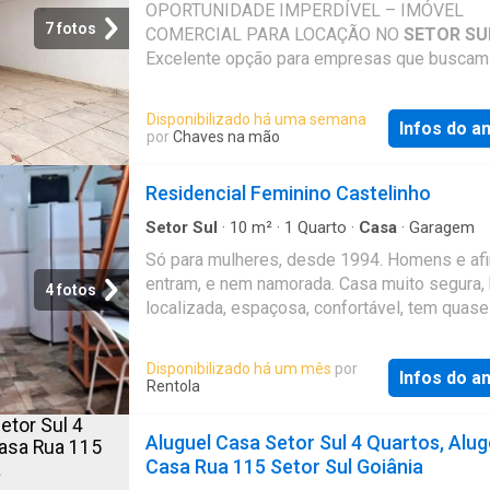
OPORTUNIDADE IMPERDÍVEL – IMÓVEL
7 fotos
COMERCIAL PARA LOCAÇÃO NO
SETOR SU
Excelente opção para empresas que busca
espaço amplo, versátil e estrategicamente
localizado. Ideal para clínicas, escritórios,
Disponibilizado há uma semana
Infos do a
coworkings e diversos segmentos que valo
por
Chaves na mão
conforto, funcionalidade e uma boa apresent
profissional. Área Comercial: O imóvel conta
Residencial Feminino Castelinho
salas amplas, todas equipadas com banheiro
privativo, garantindo praticidade e privacidad
Setor Sul
·
10
m²
·
1
Quarto
·
Casa
·
Garagem
estrutura dispõe de 3 recepções bem distrib
Só para mulheres, desde 1994. Homens e afi
sendo 2 salas com recepção independente e
entram, e nem namorada. Casa muito segura,
4 fotos
2 compartilhando um ambiente comum,
localizada, espaçosa, confortável, tem quase
proporcionando flexibilidade na organização
tudo por perto. Quarto mobiliado R$ 790,00 
espaços. Sobrado Completo: Na parte superio
valores válidos até janeiro de 2027, sempre
Disponibilizado há um mês
por
imóvel oferece uma estrutura completa com 
Infos do a
tôdas as taxas mensais inclusas(água, energi
Rentola
quartos, sendo 3 suítes, além de 1 banheiro s
Iptu e Wi-Fi 4G ou 5G das operadoras Nio, Cl
1 lavabo. Possui ainda cozinha espaçosa,
LinQ). Quarto individual, tem um mezanino(c
Aluguel Casa Setor Sul 4 Quartos, Alu
lavanderia, despensa e 4 salas adicionais, id
colchão de solteiro bom), banheiro, geladeira
Casa Rua 115 Setor Sul Goiânia
para escritórios administrativos, salas de re
espelho médio, mesa grande multiuso, cadei