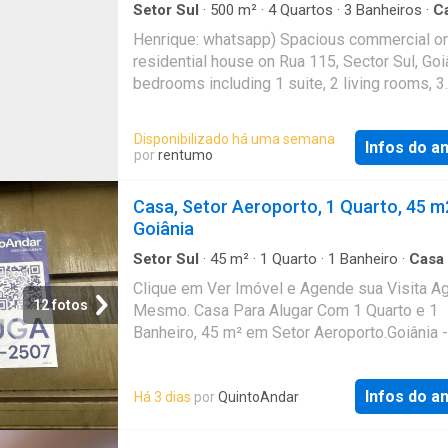
atendimento. Diferenciais: Com duas entrada
simples de metal, e armário. Nao exigimos fi
Setor Sul
·
500
m²
·
4
Quartos
·
3
Banheiros
·
C
independentes — pela Rua 107 e pela Viela
nem avalista. Não temos garagem nem para 
Henrique: whatsapp) Spacious commercial or
Para bicicleta podemos conversar. Castelinh
residential house on Rua 115, Sector Sul, Goiâ
hospeda ex-moradoras que tenham causado
bedrooms including 1 suite, 2 living rooms, 3
problemas, e damos preferência para menin
bathrooms, 12 parking spaces, large backyar
namoram com meninos. O valor do anúncio é 
200m² built, 500m² land.Minimum con
Disponibilizado há uma semana
alugar no mínimo por seis meses. Não aluga
Infos do a
por
rentumo
poucos meses, gentileza não insistir, pois o
Castelinho preza pela baixa rotatividade. Es
Casa, Setor Aeroporto, 1 Quarto, 45 m
exigências fazem com que o nosso ambiente
Goiânia
sempre bem saudável e muito mais tranquilo
Setor Sul
·
45
m²
·
1
Quarto
·
1
Banheiro
·
Casa
Clique em Ver Imóvel e Agende sua Visita A
12 fotos
Mesmo. Casa Para Alugar Com 1 Quarto e 1
Banheiro, 45 m² em Setor Aeroporto.Goiânia 
Infos do a
Há 3 dias
por
QuintoAndar