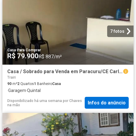
7 fotos
Casa
·
Para Comprar
R$ 79.900
R$ 887/m²
Casa / Sobrado para Venda em Paracuru/CE Carlotas 2 Quartos
Trairi
90
m²
2
Quartos
1
Banheiro
Casa
·
Garagem
·
Quintal
Disponibilizado há uma semana
por
Chaves
Infos do anúncio
na mão