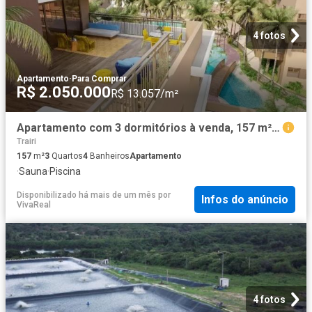
4 fotos
Apartamento
·
Para Comprar
R$ 2.050.000
R$ 13.057/m²
Apartamento com 3 dormitórios à venda, 157 m² por R$ 2.050.000,00 Trairi /CE
Trairi
157
m²
3
Quartos
4
Banheiros
Apartamento
·
Sauna
·
Piscina
Disponibilizado há mais de um mês
por
Infos do anúncio
VivaReal
4 fotos