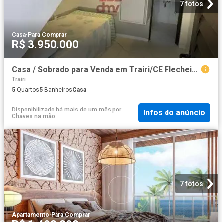
7 fotos
Casa
·
Para Comprar
R$ 3.950.000
Casa / Sobrado para Venda em Trairi/CE Flecheiras 5 Quartos
Trairi
5
Quartos
5
Banheiros
Casa
Disponibilizado há mais de um mês
por
Infos do anúncio
Chaves na mão
7 fotos
Apartamento
·
Para Comprar