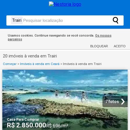
Usamos cookies. Continue navegando se você concorda.
Os nossos
parceiros
BLOQUEAR
ACEITO
20 imóveis à venda em Trairi
Começar
>
Imóveis à venda em Ceará
>
Imóveis à venda em Trairi
7 fotos
Casa
·
Para Comprar
R$ 2.850.000
R$ 696/m²