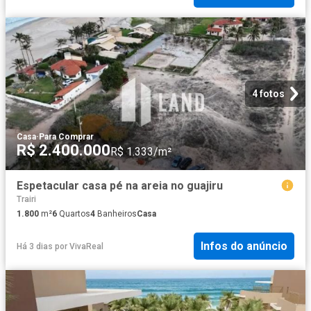
4 fotos
Casa
·
Para Comprar
R$ 2.400.000
R$ 1.333/m²
Espetacular casa pé na areia no guajiru
Trairi
1.800
m²
6
Quartos
4
Banheiros
Casa
Infos do anúncio
Há 3 dias
por
VivaReal