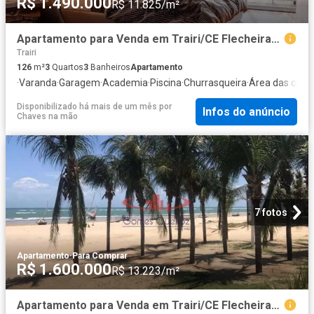
R$ 1.490.000
R$ 11.825/m²
Apartamento para Venda em Trairi/CE Flecheiras 3 Quartos
Trairi
126
m²
3
Quartos
3
Banheiros
Apartamento
·
Varanda
·
Garagem
·
Academia
·
Piscina
·
Churrasqueira
·
Área das cria
Disponibilizado há mais de um mês
por
Infos do anúncio
Chaves na mão
7 fotos
Apartamento
·
Para Comprar
R$ 1.600.000
R$ 13.223/m²
Apartamento para Venda em Trairi/CE Flecheiras 3 Quartos