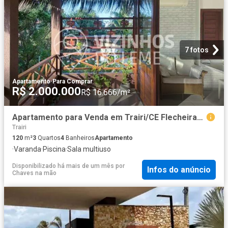
7 fotos
Apartamento
·
Para Comprar
R$ 2.000.000
R$ 16.666/m²
Apartamento para Venda em Trairi/CE Flecheiras 3 Quartos
Trairi
120
m²
3
Quartos
4
Banheiros
Apartamento
·
Varanda
·
Piscina
·
Sala multiuso
Disponibilizado há mais de um mês
por
Infos do anúncio
Chaves na mão