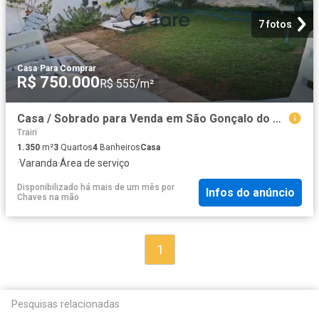
7 fotos
Casa
·
Para Comprar
R$ 750.000
R$ 555/m²
Casa / Sobrado para Venda em São Gonçalo do Amarante/CE Colônia dos Professores 3 Quartos
Trairi
1.350
m²
3
Quartos
4
Banheiros
Casa
·
Varanda
·
Área de serviço
Disponibilizado há mais de um mês
por
Infos do anúncio
Chaves na mão
1
Pesquisas relacionadas