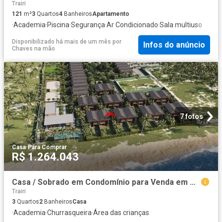
Trairi
121
m²
3
Quartos
4
Banheiros
Apartamento
·
Academia
·
Piscina
·
Segurança
·
Ar Condicionado
·
Sala multiuso
Disponibilizado há mais de um mês
por
Infos do anúncio
Chaves na mão
7 fotos
Casa
·
Para Comprar
R$ 1.264.043
Casa / Sobrado em Condomínio para Venda em Trairi/CE Flecheiras 3 Quartos
Trairi
3
Quartos
2
Banheiros
Casa
·
Academia
·
Churrasqueira
·
Área das crianças