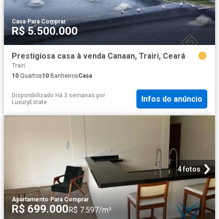
Casa
·
Para Comprar
R$ 5.500.000
Prestigiosa casa à venda Canaan, Trairi, Ceará
Trairi
10
Quartos
10
Banheiros
Casa
Disponibilizado Há 3 semanas
por
Infos do anúncio
LuxuryEstate
4 fotos
Apartamento
·
Para Comprar
R$ 699.000
R$ 7.597/m²