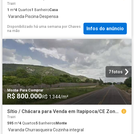
Trairi
1
m²
4
Quartos
1
Banheiro
Casa
·
Varanda
·
Piscina
·
Despensa
Disponibilizado há uma semana
por
Chaves
Infos do anúncio
na mão
7 fotos
Monte
·
Para Comprar
R$ 800.000
R$ 1.344/m²
Sítio / Chácara para Venda em Itapipoca/CE Zona Rural 4 Quartos
Trairi
595
m²
4
Quartos
5
Banheiros
Monte
·
Varanda
·
Churrasqueira
·
Cozinha integral