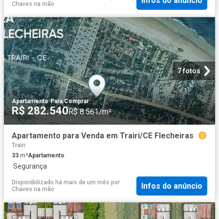
Infos do anúncio
Chaves na mão
7 fotos
Apartamento
·
Para Comprar
R$ 282.540
R$ 8.561/m²
Apartamento para Venda em Trairi/CE Flecheiras
Trairi
33
m²
Apartamento
·
Segurança
Disponibilizado há mais de um mês
por
Infos do anúncio
Chaves na mão