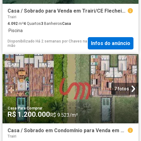
Casa / Sobrado para Venda em Trairi/CE Flecheiras 4 Quartos
Trairi
4.092
m²
4
Quartos
3
Banheiros
Casa
·
Piscina
Disponibilizado Há 2 semanas
por
Chaves na
Infos do anúncio
mão
7 fotos
Casa
·
Para Comprar
R$ 1.200.000
R$ 9.523/m²
Casa / Sobrado em Condomínio para Venda em Trairi/CE Flecheiras 3 Quartos
Trairi