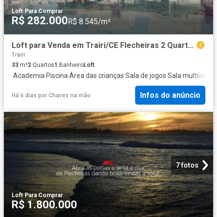
Loft
·
Para Comprar
R$ 282.000
R$ 8.545/m²
Loft para Venda em Trairi/CE Flecheiras 2 Quartos
Trairi
33
m²
2
Quartos
1
Banheiro
Loft
·
Academia
·
Piscina
·
Área das crianças
·
Sala de jogos
·
Sala multiuso
Infos do anúncio
Há 6 dias
por
Chaves na mão
7 fotos
Loft
·
Para Comprar
R$ 1.800.000