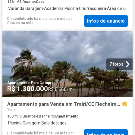
126
m²
3
Quartos
Casa
·
Varanda
·
Garagem
·
Academia
·
Piscina
·
Churrasqueira
·
Área de serviç
Disponibilizado há mais de um mês
por
Infos do anúncio
Chaves na mão
7 fotos
Apartamento
·
Para Comprar
R$ 1.300.000
R$ 8.666/m²
Apartamento para Venda em Trairi/CE Flecheiras 3 Quartos
Trairi
150
m²
3
Quartos
4
Banheiros
Apartamento
·
Piscina
·
Garagem
·
Sala de jogos
Disponibilizado há mais de um mês
por