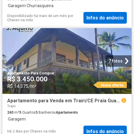
·
Garagem
·
Churrasqueira
Disponibilizado há mais de um mês
por
Infos do anúncio
Chaves na mão
7 fotos
Apartamento
·
Para Comprar
R$ 3.450.000
Nova oferta
R$ 14.375/m²
Apartamento para Venda em Trairi/CE Praia Guajiru 5 Quartos
Trairi
240
m²
5
Quartos
5
Banheiros
Apartamento
·
Garagem
Infos do anúncio
Há 2 dias
por
Chaves na mão