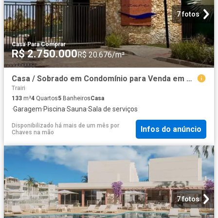
7 fotos
Casa
·
Para Comprar
R$ 2.750.000
R$ 20.676/m²
Casa / Sobrado em Condomínio para Venda em Trairi/CE Flecheiras 4 Quartos
Trairi
133
m²
4
Quartos
5
Banheiros
Casa
·
Garagem
·
Piscina
·
Sauna
·
Sala de serviços
Disponibilizado há mais de um mês
por
Infos do anúncio
Chaves na mão
7 fotos