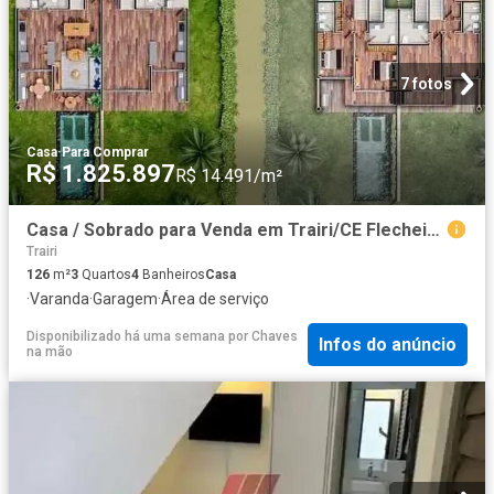
7 fotos
Casa
·
Para Comprar
R$ 1.825.897
R$ 14.491/m²
Casa / Sobrado para Venda em Trairi/CE Flecheiras 3 Quartos
Trairi
126
m²
3
Quartos
4
Banheiros
Casa
·
Varanda
·
Garagem
·
Área de serviço
Disponibilizado há uma semana
por
Chaves
Infos do anúncio
na mão