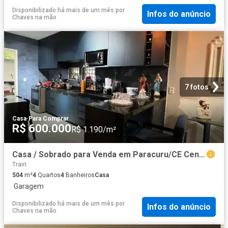
Disponibilizado há mais de um mês
por
Infos do anúncio
Chaves na mão
7 fotos
Casa
·
Para Comprar
R$ 600.000
R$ 1.190/m²
Casa / Sobrado para Venda em Paracuru/CE Centro 4 Quartos
Trairi
504
m²
4
Quartos
4
Banheiros
Casa
·
Garagem
Disponibilizado há mais de um mês
por
Infos do anúncio
Chaves na mão