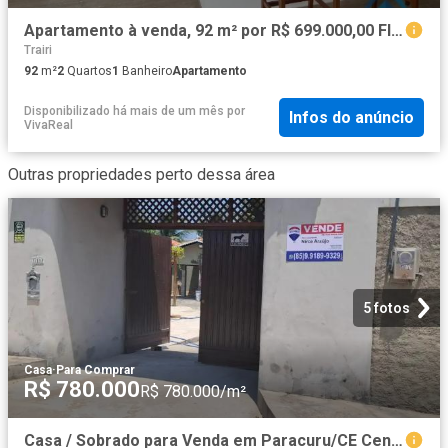
Apartamento à venda, 92 m² por R$ 699.000,00 Flecheiras Trairi/CE
Trairi
92
m²
2
Quartos
1
Banheiro
Apartamento
Disponibilizado há mais de um mês
por
Infos do anúncio
VivaReal
Outras propriedades perto dessa área
5 fotos
Casa
·
Para Comprar
R$ 780.000
R$ 780.000/m²
Casa / Sobrado para Venda em Paracuru/CE Centro 4 Quartos