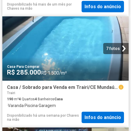
Disponibilizado há mais de um mês
por
Infos do anúncio
Chaves na mão
7 fotos
Casa
·
Para Comprar
R$ 285.000
R$ 1.500/m²
Casa / Sobrado para Venda em Trairi/CE Mundaú 4 Quartos
Trairi
190
m²
4
Quartos
4
Banheiros
Casa
·
Varanda
·
Piscina
·
Garagem
Disponibilizado há uma semana
por
Chaves
Infos do anúncio
na mão