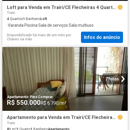
Loft para Venda em Trairi/CE Flecheiras 4 Quartos
Trairi
4
Quartos
1
Banheiro
Loft
·
Varanda
·
Piscina
·
Sala de serviços
·
Sala multiuso
Disponibilizado há mais de um mês
por
Infos do anúncio
Chaves na mão
7 fotos
Apartamento
·
Para Comprar
R$ 550.000
R$ 6.790/m²
Apartamento para Venda em Trairi/CE Flecheiras 1 Quartos
Trairi
81
m²
1
Quarto
1
Banheiro
Apartamento