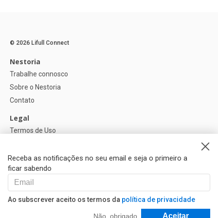
© 2026 Lifull Connect
Nestoria
Trabalhe connosco
Sobre o Nestoria
Contato
Legal
Termos de Uso
Política de privacidade
Política de Cookies
Receba as notificações no seu email e seja o primeiro a
ficar sabendo
Ajuda
FAQ
Ao subscrever aceito os termos da
política de privacidade
Nossos Parceiros
Filtrar e Classificar
Aceitar
Não, obrigado