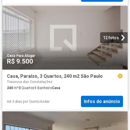
12 fotos
Casa
·
Para Alugar
R$ 9.500
Casa, Paraíso, 3 Quartos, 240 m2 São Paulo
Travessa das Constelações
240
m²
3
Quartos
1
Banheiro
Casa
Infos do anúncio
Há 3 dias
por
QuintoAndar