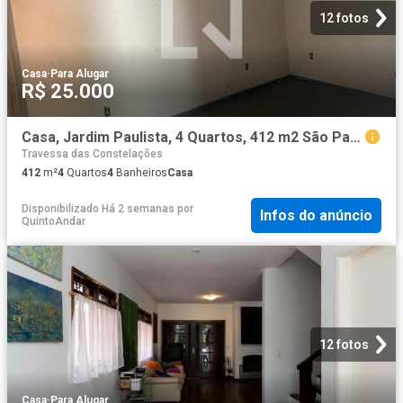
12 fotos
Casa
·
Para Alugar
R$ 25.000
Casa, Jardim Paulista, 4 Quartos, 412 m2 São Paulo
Travessa das Constelações
412
m²
4
Quartos
4
Banheiros
Casa
Disponibilizado Há 2 semanas
por
Infos do anúncio
QuintoAndar
12 fotos
Casa
·
Para Alugar