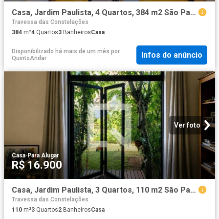
Casa, Jardim Paulista, 4 Quartos, 384 m2 São Paulo
Travessa das Constelações
384
m²
4
Quartos
3
Banheiros
Casa
Disponibilizado há mais de um mês
por
Infos do anúncio
QuintoAndar
Ver foto
Casa
·
Para Alugar
R$ 16.900
Casa, Jardim Paulista, 3 Quartos, 110 m2 São Paulo
Travessa das Constelações
110
m²
3
Quartos
2
Banheiros
Casa