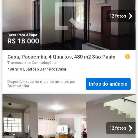
12 fotos
Casa
·
Para Alugar
R$ 18.000
Casa, Pacaembu, 4 Quartos, 480 m2 São Paulo
Travessa das Constelações
480
m²
4
Quartos
5
Banheiros
Casa
Disponibilizado há mais de um mês
por
Infos do anúncio
QuintoAndar
12 fotos