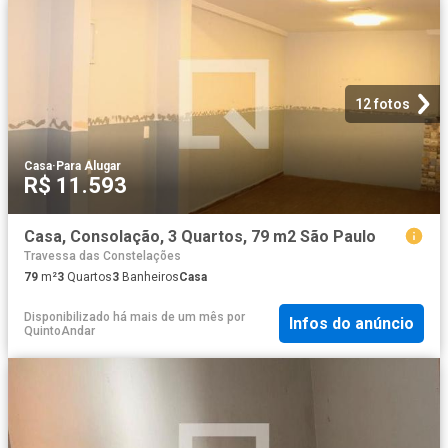
12 fotos
Casa
·
Para Alugar
R$ 11.593
Casa, Consolação, 3 Quartos, 79 m2 São Paulo
Travessa das Constelações
79
m²
3
Quartos
3
Banheiros
Casa
Disponibilizado há mais de um mês
por
Infos do anúncio
QuintoAndar