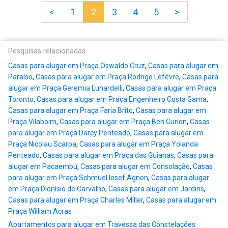
<
1
2
3
4
5
>
Pesquisas relacionadas
Casas para alugar em Praça Oswaldo Cruz
,
Casas para alugar em
Paraíso
,
Casas para alugar em Praça Rodrigo Lefévre
,
Casas para
alugar em Praça Geremia Lunardelli
,
Casas para alugar em Praça
Toronto
,
Casas para alugar em Praça Engenheiro Costa Gama
,
Casas para alugar em Praça Faria Brito
,
Casas para alugar em
Praça Vilaboim
,
Casas para alugar em Praça Ben Gurion
,
Casas
para alugar em Praça Darcy Penteado
,
Casas para alugar em
Praça Nicolau Scarpa
,
Casas para alugar em Praça Yolanda
Penteado
,
Casas para alugar em Praça das Guianas
,
Casas para
alugar em Pacaembú
,
Casas para alugar em Consolação
,
Casas
para alugar em Praça Schmuel Iosef Agnon
,
Casas para alugar
em Praça Dionísio de Carvalho
,
Casas para alugar em Jardins
,
Casas para alugar em Praça Charles Miller
,
Casas para alugar em
Praça William Acras
Apartamentos para alugar em Travessa das Constelações