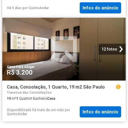
Infos do anúncio
Há 5 dias
por
QuintoAndar
12 fotos
Casa
·
Para Alugar
R$ 3.200
Casa, Consolação, 1 Quarto, 19 m2 São Paulo
Travessa das Constelações
19
m²
1
Quarto
1
Banheiro
Casa
Disponibilizado há mais de um mês
por
Infos do anúncio
QuintoAndar