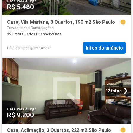
Casa
·
Para Alugar
R$ 5.480
Casa, Vila Mariana, 3 Quartos, 190 m2 São Paulo
Travessa das Constelações
190
m²
3
Quartos
1
Banheiro
Casa
Infos do anúncio
Há 3 dias
por
QuintoAndar
12 fotos
Casa
·
Para Alugar
R$ 9.200
Casa, Aclimação, 3 Quartos, 222 m2 São Paulo