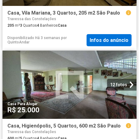
Casa, Vila Mariana, 3 Quartos, 205 m2 São Paulo
Travessa das Constelações
205
m²
3
Quartos
4
Banheiros
Casa
Disponibilizado Há 3 semanas
por
Infos do anúncio
QuintoAndar
12 fotos
Casa
·
Para Alugar
R$ 25.000
Casa, Higienópolis, 5 Quartos, 600 m2 São Paulo
Travessa das Constelações
600
m²
5
Quartos
4
Banheiros
Casa