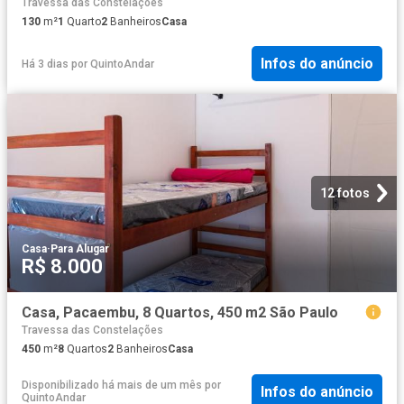
Travessa das Constelações
130
m²
1
Quarto
2
Banheiros
Casa
Infos do anúncio
Há 3 dias
por
QuintoAndar
12 fotos
Casa
·
Para Alugar
R$ 8.000
Casa, Pacaembu, 8 Quartos, 450 m2 São Paulo
Travessa das Constelações
450
m²
8
Quartos
2
Banheiros
Casa
Disponibilizado há mais de um mês
por
Infos do anúncio
QuintoAndar