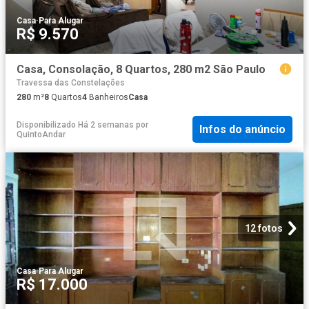
Casa
·
Para Alugar
R$ 9.570
Casa, Consolação, 8 Quartos, 280 m2 São Paulo
Travessa das Constelações
280
m²
8
Quartos
4
Banheiros
Casa
Disponibilizado Há 2 semanas
por
Infos do anúncio
QuintoAndar
12 fotos
Casa
·
Para Alugar
R$ 17.000