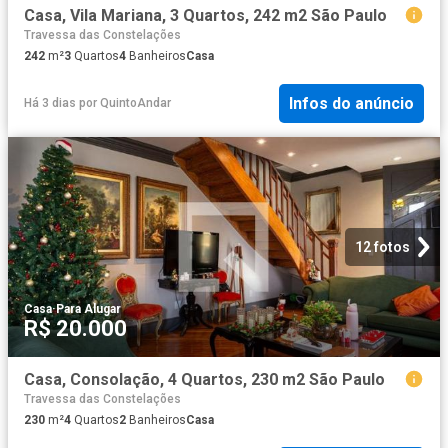
Casa, Vila Mariana, 3 Quartos, 242 m2 São Paulo
Travessa das Constelações
242
m²
3
Quartos
4
Banheiros
Casa
Infos do anúncio
Há 3 dias
por
QuintoAndar
12 fotos
Casa
·
Para Alugar
R$ 20.000
Casa, Consolação, 4 Quartos, 230 m2 São Paulo
Travessa das Constelações
230
m²
4
Quartos
2
Banheiros
Casa