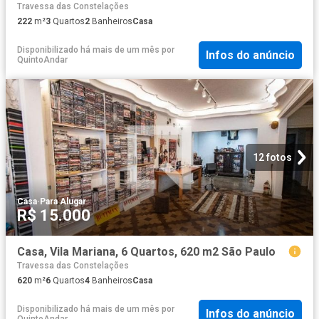
Travessa das Constelações
222
m²
3
Quartos
2
Banheiros
Casa
Disponibilizado há mais de um mês
por
Infos do anúncio
QuintoAndar
12 fotos
Casa
·
Para Alugar
R$ 15.000
Casa, Vila Mariana, 6 Quartos, 620 m2 São Paulo
Travessa das Constelações
620
m²
6
Quartos
4
Banheiros
Casa
Disponibilizado há mais de um mês
por
Infos do anúncio
QuintoAndar