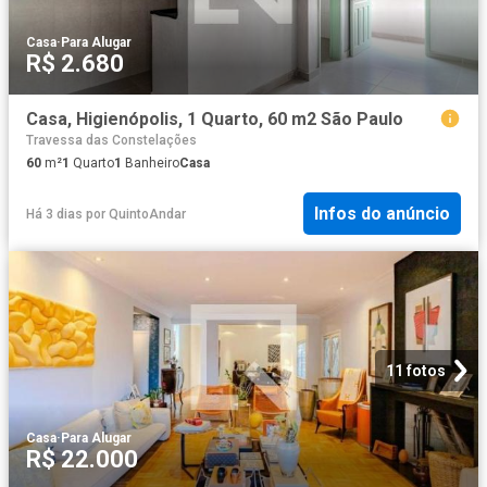
Casa
·
Para Alugar
R$ 2.680
Casa, Higienópolis, 1 Quarto, 60 m2 São Paulo
Travessa das Constelações
60
m²
1
Quarto
1
Banheiro
Casa
Infos do anúncio
Há 3 dias
por
QuintoAndar
11 fotos
Casa
·
Para Alugar
R$ 22.000