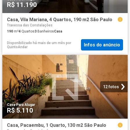
R$ 11.190
Casa, Vila Mariana, 4 Quartos, 190 m2 São Paulo
Travessa das Constelações
190
m²
4
Quartos
3
Banheiros
Casa
Disponibilizado há mais de um mês
por
Infos do anúncio
QuintoAndar
12 fotos
Casa
·
Para Alugar
R$ 5.110
Casa, Pacaembu, 1 Quarto, 130 m2 São Paulo