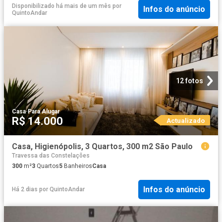
Disponibilizado há mais de um mês
por
Infos do anúncio
QuintoAndar
12 fotos
Casa
·
Para Alugar
R$ 14.000
Actualizado
Casa, Higienópolis, 3 Quartos, 300 m2 São Paulo
Travessa das Constelações
300
m²
3
Quartos
5
Banheiros
Casa
Infos do anúncio
Há 2 dias
por
QuintoAndar