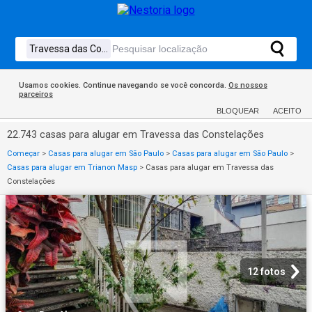
Usamos cookies. Continue navegando se você concorda.
Os nossos
parceiros
BLOQUEAR
ACEITO
22.743 casas para alugar em Travessa das Constelações
Começar
>
Casas para alugar em São Paulo
>
Casas para alugar em São Paulo
>
Casas para alugar em Trianon Masp
>
Casas para alugar em Travessa das
Constelações
12 fotos