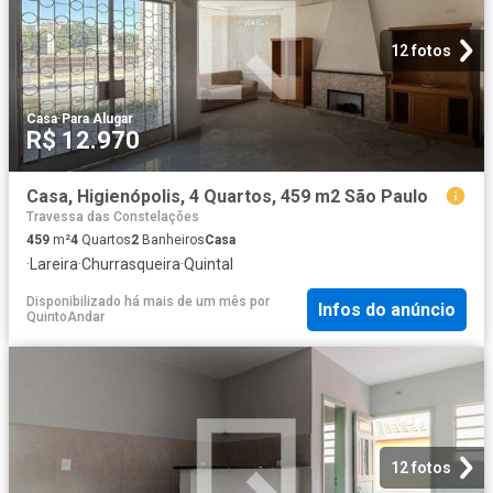
12 fotos
Casa
·
Para Alugar
R$ 12.970
Casa, Higienópolis, 4 Quartos, 459 m2 São Paulo
Travessa das Constelações
459
m²
4
Quartos
2
Banheiros
Casa
·
Lareira
·
Churrasqueira
·
Quintal
Disponibilizado há mais de um mês
por
Infos do anúncio
QuintoAndar
12 fotos