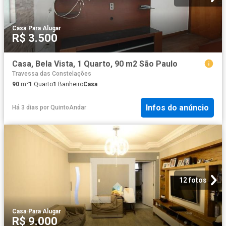
Casa
·
Para Alugar
R$ 3.500
Casa, Bela Vista, 1 Quarto, 90 m2 São Paulo
Travessa das Constelações
90
m²
1
Quarto
1
Banheiro
Casa
Infos do anúncio
Há 3 dias
por
QuintoAndar
12 fotos
Casa
·
Para Alugar
R$ 9.000