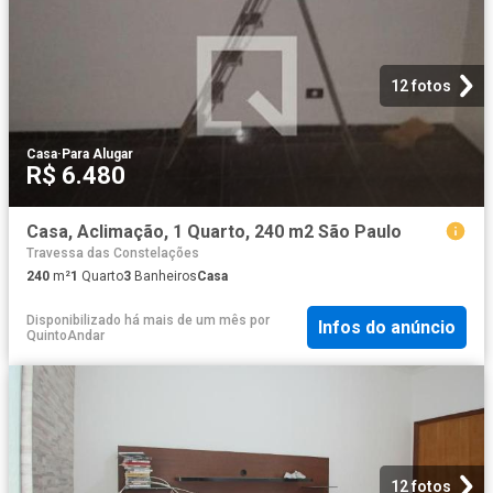
12 fotos
Casa
·
Para Alugar
R$ 6.480
Casa, Aclimação, 1 Quarto, 240 m2 São Paulo
Travessa das Constelações
240
m²
1
Quarto
3
Banheiros
Casa
Disponibilizado há mais de um mês
por
Infos do anúncio
QuintoAndar
12 fotos