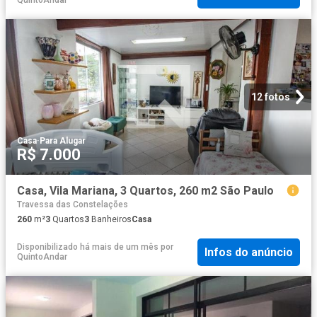
12 fotos
Casa
·
Para Alugar
R$ 7.000
Casa, Vila Mariana, 3 Quartos, 260 m2 São Paulo
Travessa das Constelações
260
m²
3
Quartos
3
Banheiros
Casa
Disponibilizado há mais de um mês
por
Infos do anúncio
QuintoAndar