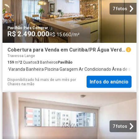
7 fotos
Pavilhão
·
Para Comprar
R$ 2.490.000
R$ 15.660/m²
Cobertura para Venda em Curitiba/PR Água Verde 2 Quartos
Travessa Lange
159
m²
2
Quartos
3
Banheiros
Pavilhão
·
Varanda
·
Banheira
·
Piscina
·
Garagem
·
Ar Condicionado
·
Área de servi
Disponibilizado há mais de um mês
por
Infos do anúncio
Chaves na mão
7 fotos