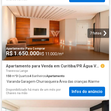
7 fotos
Apartamento
·
Para Comprar
R$ 1.650.000
R$ 11.000/m²
Apartamento para Venda em Curitiba/PR Água Verde 3 Quartos
Travessa Lange
150
m²
3
Quartos
4
Banheiros
Apartamento
·
Varanda
·
Garagem
·
Churrasqueira
·
Área das crianças
·
Alarme
Disponibilizado há mais de um mês
por
Infos do anúncio
Chaves na mão