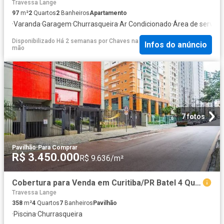
Travessa Lange
97
m²
2
Quartos
2
Banheiros
Apartamento
·
Varanda
·
Garagem
·
Churrasqueira
·
Ar Condicionado
·
Área de serviço
Disponibilizado Há 2 semanas
por
Chaves na
Infos do anúncio
mão
7 fotos
Pavilhão
·
Para Comprar
R$ 3.450.000
R$ 9.636/m²
Cobertura para Venda em Curitiba/PR Batel 4 Quartos
Travessa Lange
358
m²
4
Quartos
7
Banheiros
Pavilhão
·
Piscina
·
Churrasqueira