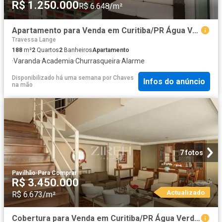
R$ 1.250.000
R$ 6.648/m²
Apartamento para Venda em Curitiba/PR Água Verde 2 Quartos
Travessa Lange
188
m²
2
Quartos
2
Banheiros
Apartamento
·
Varanda
·
Academia
·
Churrasqueira
·
Alarme
Disponibilizado há uma semana
por
Chaves
Infos do anúncio
na mão
7 fotos
Pavilhão
·
Para Comprar
R$ 3.450.000
Actualizado
R$ 6.673/m²
Cobertura para Venda em Curitiba/PR Água Verde 4 Quartos