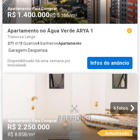
Apartamento
·
Para Comprar
R$ 1.400.000
R$ 5.166/m²
Apartamento no Água Verde ARYA 1
Travessa Lange
271
m²
3
Quartos
4
Banheiros
Apartamento
·
Garagem
·
Despensa
Disponibilizado há uma semana
por
Infos do anúncio
Imovelweb
6 fotos
Apartamento
·
Para Comprar
R$ 2.250.000
Actualizado
R$ 8.858/m²