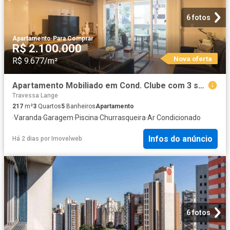
6 fotos
Apartamento
·
Para Comprar
R$ 2.100.000
Nova oferta
R$ 9.677/m²
Apartamento Mobiliado em Cond. Clube com 3 suítes para venda 160m2 Água Verde, Curitiba PR
Travessa Lange
217
m²
3
Quartos
5
Banheiros
Apartamento
·
Varanda
·
Garagem
·
Piscina
·
Churrasqueira
·
Ar Condicionado
Infos do anúncio
Há 2 dias
por
Imovelweb
6 fotos