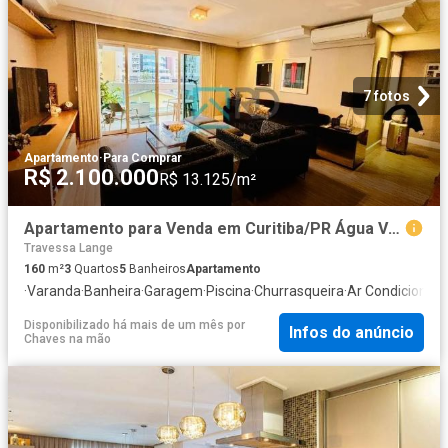
7 fotos
Apartamento
·
Para Comprar
R$ 2.100.000
R$ 13.125/m²
Apartamento para Venda em Curitiba/PR Água Verde 3 Quartos
Travessa Lange
160
m²
3
Quartos
5
Banheiros
Apartamento
·
Varanda
·
Banheira
·
Garagem
·
Piscina
·
Churrasqueira
·
Ar Condicionad
Disponibilizado há mais de um mês
por
Infos do anúncio
Chaves na mão