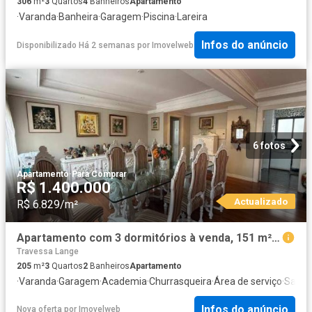
306
m²
3
Quartos
4
Banheiros
Apartamento
·
Varanda
·
Banheira
·
Garagem
·
Piscina
·
Lareira
Infos do anúncio
Disponibilizado Há 2 semanas
por
Imovelweb
6 fotos
Apartamento
·
Para Comprar
R$ 1.400.000
Actualizado
R$ 6.829/m²
Apartamento com 3 dormitórios à venda, 151 m² por R$ 1.400.000,00 Batel Curitiba/PR
Travessa Lange
205
m²
3
Quartos
2
Banheiros
Apartamento
·
Varanda
·
Garagem
·
Academia
·
Churrasqueira
·
Área de serviço
·
Sala d
Infos do anúncio
Nova oferta
por
Imovelweb