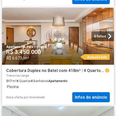
6 fotos
Apartamento
·
Para Comprar
R$ 3.450.000
Actualizado
R$ 6.673/m²
Cobertura Duplex no Batel com 418m² | 4 Quartos |
Travessa Lange
517
m²
4
Quartos
4
Banheiros
Apartamento
·
Piscina
Infos do anúncio
Nova oferta
por
Imovelweb