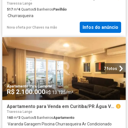
Travessa Lange
517
m²
4
Quartos
5
Banheiros
Pavilhão
·
Churrasqueira
Infos do anúncio
Nova oferta
por
Chaves na mão
7 fotos
Apartamento
·
Para Comprar
R$ 2.100.000
R$ 13.125/m²
Apartamento para Venda em Curitiba/PR Água Verde 3 Quartos
Travessa Lange
160
m²
3
Quartos
5
Banheiros
Apartamento
·
Varanda
·
Garagem
·
Piscina
·
Churrasqueira
·
Ar Condicionado