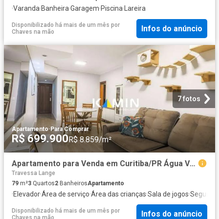
·
Varanda
·
Banheira
·
Garagem
·
Piscina
·
Lareira
Disponibilizado há mais de um mês
por
Infos do anúncio
Chaves na mão
7 fotos
Apartamento
·
Para Comprar
R$ 699.900
R$ 8.859/m²
Apartamento para Venda em Curitiba/PR Água Verde 3 Quartos
Travessa Lange
79
m²
3
Quartos
2
Banheiros
Apartamento
·
Elevador
·
Área de serviço
·
Área das crianças
·
Sala de jogos
·
Seguran
Disponibilizado há mais de um mês
por
Infos do anúncio
Chaves na mão