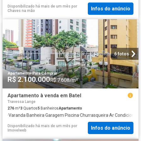
Disponibilizado há mais de um mês
por
Infos do anúncio
Chaves na mão
6 fotos
Apartamento
·
Para Comprar
R$ 2.100.000
R$ 7.608/m²
Apartamento à venda em Batel
Travessa Lange
276
m²
3
Quartos
5
Banheiros
Apartamento
·
Varanda
·
Banheira
·
Garagem
·
Piscina
·
Churrasqueira
·
Ar Condicionad
Disponibilizado há mais de um mês
por
Infos do anúncio
Imovelweb