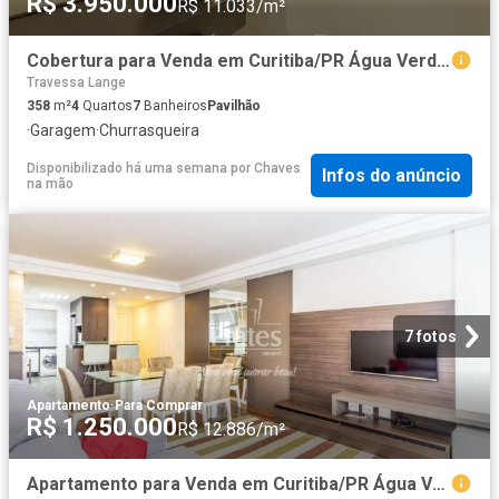
R$ 3.950.000
R$ 11.033/m²
Cobertura para Venda em Curitiba/PR Água Verde 4 Quartos
Travessa Lange
358
m²
4
Quartos
7
Banheiros
Pavilhão
·
Garagem
·
Churrasqueira
Disponibilizado há uma semana
por
Chaves
Infos do anúncio
na mão
7 fotos
Apartamento
·
Para Comprar
R$ 1.250.000
R$ 12.886/m²
Apartamento para Venda em Curitiba/PR Água Verde 2 Quartos