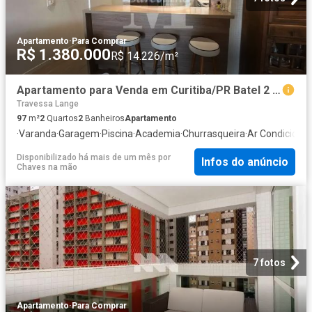
Apartamento
·
Para Comprar
R$ 1.380.000
R$ 14.226/m²
Apartamento para Venda em Curitiba/PR Batel 2 Quartos
Travessa Lange
97
m²
2
Quartos
2
Banheiros
Apartamento
·
Varanda
·
Garagem
·
Piscina
·
Academia
·
Churrasqueira
·
Ar Condiciona
Disponibilizado há mais de um mês
por
Infos do anúncio
Chaves na mão
7 fotos
Apartamento
·
Para Comprar