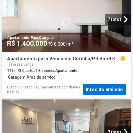
7 fotos
Apartamento
·
Para Comprar
R$ 1.400.000
R$ 8.000/m²
Apartamento para Venda em Curitiba/PR Batel 3 Quartos
Travessa Lange
175
m²
3
Quartos
4
Banheiros
Apartamento
·
Garagem
·
Área de serviço
Disponibilizado há uma semana
por
Chaves
Infos do anúncio
na mão
7 fotos