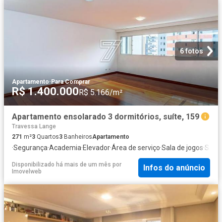
6 fotos
Apartamento
·
Para Comprar
R$ 1.400.000
R$ 5.166/m²
Apartamento ensolarado 3 dormitórios, suíte, 159
Travessa Lange
271
m²
3
Quartos
3
Banheiros
Apartamento
·
Segurança
·
Academia
·
Elevador
·
Área de serviço
·
Sala de jogos
·
Sala 
Disponibilizado há mais de um mês
por
Infos do anúncio
Imovelweb