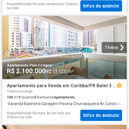
Disponibilizado há uma semana
por
Chaves
Infos do anúncio
na mão
7 fotos
Apartamento
·
Para Comprar
R$ 2.100.000
R$ 13.125/m²
Apartamento para Venda em Curitiba/PR Batel 3 Quartos
Travessa Lange
160
m²
3
Quartos
5
Banheiros
Apartamento
·
Varanda
·
Banheira
·
Garagem
·
Piscina
·
Churrasqueira
·
Ar Condicionad
Disponibilizado há mais de um mês
por
Infos do anúncio
Chaves na mão