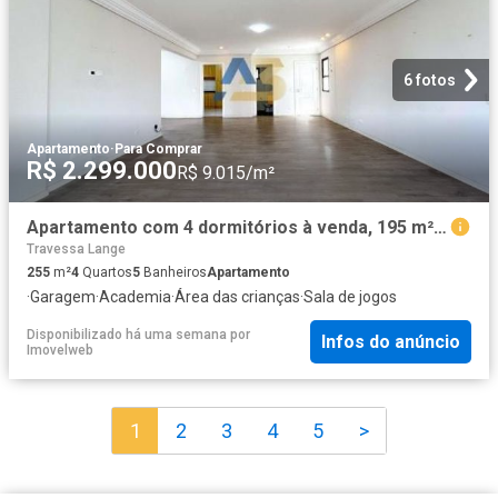
6 fotos
Apartamento
·
Para Comprar
R$ 2.299.000
R$ 9.015/m²
Apartamento com 4 dormitórios à venda, 195 m² por R$ 2.300.000 Água Verde Curitiba/PR
Travessa Lange
255
m²
4
Quartos
5
Banheiros
Apartamento
·
Garagem
·
Academia
·
Área das crianças
·
Sala de jogos
Disponibilizado há uma semana
por
Infos do anúncio
Imovelweb
1
2
3
4
5
>