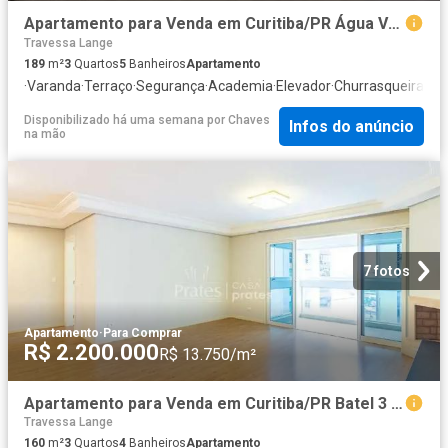
Apartamento para Venda em Curitiba/PR Água Verde 3 Quartos
Travessa Lange
189
m²
3
Quartos
5
Banheiros
Apartamento
·
Varanda
·
Terraço
·
Segurança
·
Academia
·
Elevador
·
Churrasqueira
·
Sal
Disponibilizado há uma semana
por
Chaves
Infos do anúncio
na mão
7 fotos
Apartamento
·
Para Comprar
R$ 2.200.000
R$ 13.750/m²
Apartamento para Venda em Curitiba/PR Batel 3 Quartos
Travessa Lange
160
m²
3
Quartos
4
Banheiros
Apartamento