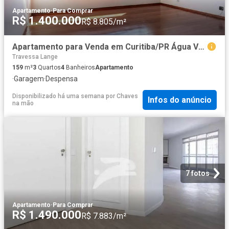
Apartamento
·
Para Comprar
R$ 1.400.000
R$ 8.805/m²
Apartamento para Venda em Curitiba/PR Água Verde 3 Quartos
Travessa Lange
159
m²
3
Quartos
4
Banheiros
Apartamento
·
Garagem
·
Despensa
Disponibilizado há uma semana
por
Chaves
Infos do anúncio
na mão
7 fotos
Apartamento
·
Para Comprar
R$ 1.490.000
R$ 7.883/m²