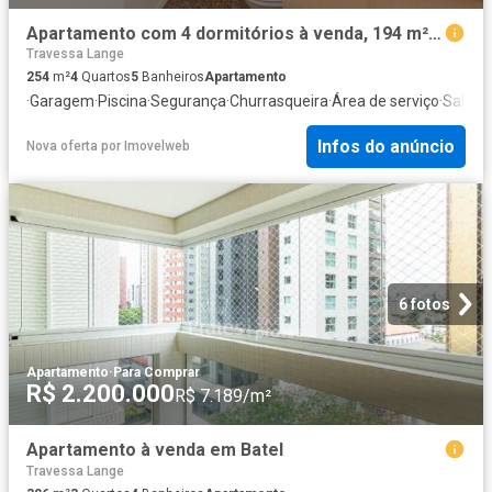
Apartamento com 4 dormitórios à venda, 194 m² por R$ 2.250.000,00 Agua Verde Curitiba/PR
Travessa Lange
254
m²
4
Quartos
5
Banheiros
Apartamento
·
Garagem
·
Piscina
·
Segurança
·
Churrasqueira
·
Área de serviço
·
Sala d
Infos do anúncio
Nova oferta
por
Imovelweb
6 fotos
Apartamento
·
Para Comprar
R$ 2.200.000
R$ 7.189/m²
Apartamento à venda em Batel
Travessa Lange