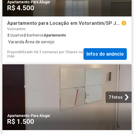
Apartamento
·
Para Alugar
R$ 4.500
Apartamento para Locação em Votorantim/SP Jardim Maria José 2 Quartos
Votorantim
2
Quartos
2
Banheiros
Apartamento
·
Varanda
·
Área de serviço
Disponibilizado Há 3 semanas
por
Chaves na
Infos do anúncio
mão
7 fotos
Apartamento
·
Para Alugar
R$ 1.500