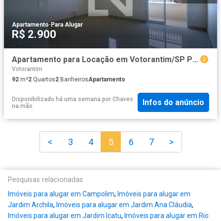
Apartamento
·
Para Alugar
R$ 2.900
Apartamento para Locação em Votorantim/SP Parque Bela Vista 2 Quartos
Votorantim
92
m²
2
Quartos
2
Banheiros
Apartamento
Disponibilizado há uma semana
por
Chaves
Infos do anúncio
na mão
<
3
4
5
6
7
>
Pesquisas relacionadas
Imóveis para alugar em Campolim
,
Imóveis para alugar em
Jardim Archila
,
Imóveis para alugar em Jardim Ana Cláudia
,
Imóveis para alugar em Jardim Icatu
,
Imóveis para alugar em Rio