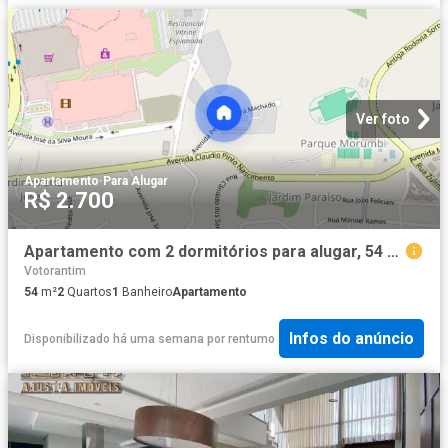
Ver foto
Apartamento
·
Para Alugar
R$ 2.700
Apartamento com 2 dormitórios para alugar, 54 m² por R$ 3.177/mês Parque Morumbi Votorantim/SP
Votorantim
54
m²
2
Quartos
1
Banheiro
Apartamento
Infos do anúncio
Disponibilizado há uma semana
por
rentumo