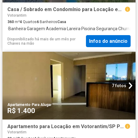
Casa / Sobrado em Condomínio para Locação em Votorantim/SP Alphaville Nova Esplanada 1 4 Quartos
Votorantim
360
m²
4
Quartos
6
Banheiros
Casa
·
Banheira
·
Garagem
·
Academia
·
Lareira
·
Piscina
·
Segurança
·
Churrasqu
Disponibilizado há mais de um mês
por
Infos do anúncio
Chaves na mão
7 fotos
Apartamento
·
Para Alugar
R$ 1.400
Apartamento para Locação em Votorantim/SP Parque Bela Vista 2 Quartos
Votorantim