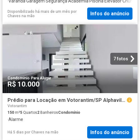
·
Varanda
·
Garagem
·
Segurança
·
Academia
·
Piscina
·
Elevador
·
Churrasq
Disponibilizado há mais de um mês
por
Infos do anúncio
Chaves na mão
7 fotos
Condomínio
·
Para Alugar
R$ 10.000
Prédio para Locação em Votorantim/SP Alphaville Nova Esplanada 3 5 Quartos
Votorantim
150
m²
5
Quartos
2
Banheiros
Condomínio
·
Alarme
Infos do anúncio
Há 5 dias
por
Chaves na mão