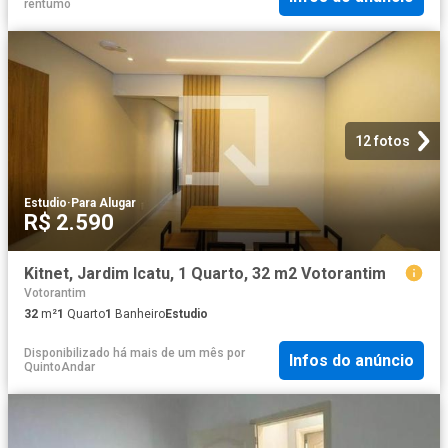
rentumo
12 fotos
Estudio
·
Para Alugar
R$ 2.590
Kitnet, Jardim Icatu, 1 Quarto, 32 m2 Votorantim
Votorantim
32
m²
1
Quarto
1
Banheiro
Estudio
Disponibilizado há mais de um mês
por
Infos do anúncio
QuintoAndar