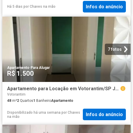
Infos do anúncio
Há 5 dias
por
Chaves na mão
7 fotos
Apartamento
·
Para Alugar
R$ 1.500
Apartamento para Locação em Votorantim/SP Jardim Mirante dos Ovnis 2 Quartos
Votorantim
48
m²
2
Quartos
1
Banheiro
Apartamento
Disponibilizado há uma semana
por
Chaves
Infos do anúncio
na mão