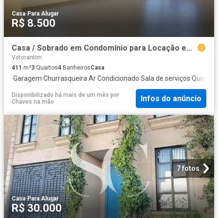
Casa
·
Para Alugar
R$ 8.500
Casa / Sobrado em Condomínio para Locação em Votorantim/SP Cyrela Landscape Esplanada 3 Quartos
Votorantim
411
m²
3
Quartos
4
Banheiros
Casa
·
Garagem
·
Churrasqueira
·
Ar Condicionado
·
Sala de serviços
·
Quintal
Disponibilizado há mais de um mês
por
Infos do anúncio
Chaves na mão
7 fotos
Casa
·
Para Alugar
R$ 30.000