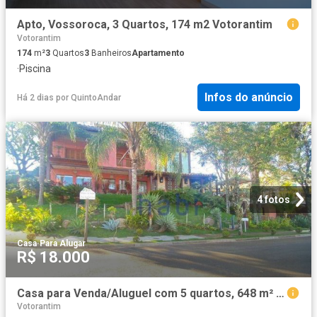
Apto, Vossoroca, 3 Quartos, 174 m2 Votorantim
Votorantim
174
m²
3
Quartos
3
Banheiros
Apartamento
·
Piscina
Infos do anúncio
Há 2 dias
por
QuintoAndar
4 fotos
Casa
·
Para Alugar
R$ 18.000
Casa para Venda/Aluguel com 5 quartos, 648 m² por R$ 7.000.000
Votorantim