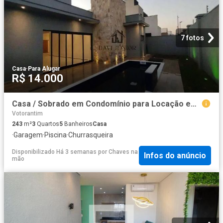
7 fotos
Casa
·
Para Alugar
R$ 14.000
Casa / Sobrado em Condomínio para Locação em Votorantim/SP Alphaville Nova Esplanada 3 3 Quartos
Votorantim
243
m²
3
Quartos
5
Banheiros
Casa
·
Garagem
·
Piscina
·
Churrasqueira
Disponibilizado Há 3 semanas
por
Chaves na
Infos do anúncio
mão