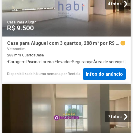
4 fotos
Casa
·
Para Alugar
R$ 9.500
Casa para Aluguel com 3 quartos, 288 m² por R$ 9.500
Votorantim
288
m²
3
Quartos
Casa
·
Garagem
·
Piscina
·
Lareira
·
Elevador
·
Segurança
·
Área de serviço
·
Quint
Infos do anúncio
Disponibilizado há uma semana
por
Rentola
7 fotos