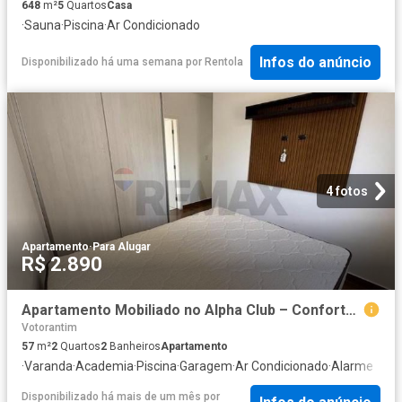
648
m²
5
Quartos
Casa
·
Sauna
·
Piscina
·
Ar Condicionado
Infos do anúncio
Disponibilizado há uma semana
por
Rentola
4 fotos
Apartamento
·
Para Alugar
R$ 2.890
Apartamento Mobiliado no Alpha Club – Conforto e Sofisticação ao lado do Iguatemi Esplanada
Votorantim
57
m²
2
Quartos
2
Banheiros
Apartamento
·
Varanda
·
Academia
·
Piscina
·
Garagem
·
Ar Condicionado
·
Alarme
Disponibilizado há mais de um mês
por