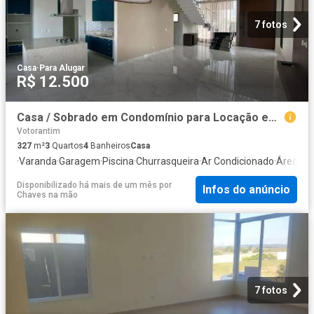
7 fotos
Casa
·
Para Alugar
R$ 12.500
Casa / Sobrado em Condomínio para Locação em Votorantim/SP Cyrela Landscape Esplanada 3 Quartos
Votorantim
327
m²
3
Quartos
4
Banheiros
Casa
·
Varanda
·
Garagem
·
Piscina
·
Churrasqueira
·
Ar Condicionado
·
Área de 
Disponibilizado há mais de um mês
por
Infos do anúncio
Chaves na mão
7 fotos