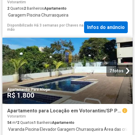
Votorantim
2
Quartos
2
Banheiros
Apartamento
·
Garagem
·
Piscina
·
Churrasqueira
Disponibilizado Há 3 semanas
por
Chaves na
Infos do anúncio
mão
7 fotos
Apartamento
·
Para Alugar
R$ 1.800
Apartamento para Locação em Votorantim/SP Parque Morumbi 2 Quartos
Votorantim
54
m²
2
Quartos
1
Banheiro
Apartamento
·
Varanda
·
Piscina
·
Elevador
·
Garagem
·
Churrasqueira
·
Área das crianç