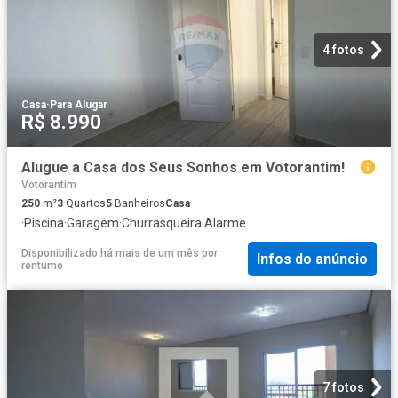
4 fotos
Casa
·
Para Alugar
R$ 8.990
Alugue a Casa dos Seus Sonhos em Votorantim!
Votorantim
250
m²
3
Quartos
5
Banheiros
Casa
·
Piscina
·
Garagem
·
Churrasqueira
·
Alarme
Disponibilizado há mais de um mês
por
Infos do anúncio
rentumo
7 fotos