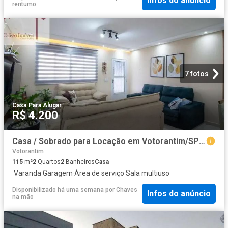
Infos do anúncio
rentumo
7 fotos
Casa
·
Para Alugar
R$ 4.200
Casa / Sobrado para Locação em Votorantim/SP Residencial Votorantim Park I 2 Quartos
Votorantim
115
m²
2
Quartos
2
Banheiros
Casa
·
Varanda
·
Garagem
·
Área de serviço
·
Sala multiuso
Disponibilizado há uma semana
por
Chaves
Infos do anúncio
na mão