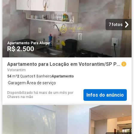
7 fotos
Apartamento
·
Para Alugar
R$ 2.500
Apartamento para Locação em Votorantim/SP Parque Morumbi 2 Quartos
Votorantim
54
m²
2
Quartos
1
Banheiro
Apartamento
·
Garagem
·
Área de serviço
Disponibilizado há mais de um mês
por
Infos do anúncio
Chaves na mão