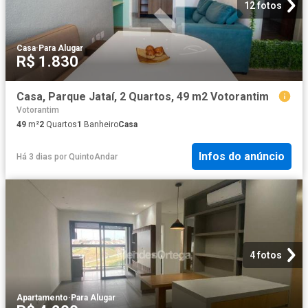
12 fotos
Casa
·
Para Alugar
R$ 1.830
Casa, Parque Jataí, 2 Quartos, 49 m2 Votorantim
Votorantim
49
m²
2
Quartos
1
Banheiro
Casa
Infos do anúncio
Há 3 dias
por
QuintoAndar
4 fotos
Apartamento
·
Para Alugar