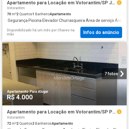
Apartamento para Locação em Votorantim/SP Jardim Clarice I 2 Quartos
Votorantim
70
m²
2
Quartos
1
Banheiro
Apartamento
·
Segurança
·
Piscina
·
Elevador
·
Churrasqueira
·
Área de serviço
·
Área da
Disponibilizado há um mês
por
Chaves na
Infos do anúncio
mão
7 fotos
Apartamento
·
Para Alugar
R$ 4.000
Apartamento para Locação em Votorantim/SP Parque Morumbi 2 Quartos
Votorantim
72
m²
2
Quartos
2
Banheiros
Apartamento