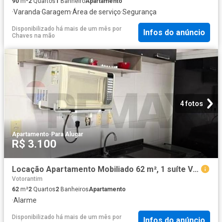
90
m²
2
Quartos
1
Banheiro
Apartamento
·
Varanda
·
Garagem
·
Área de serviço
·
Segurança
Disponibilizado há mais de um mês
por
Infos do anúncio
Chaves na mão
4 fotos
Apartamento
·
Para Alugar
R$ 3.100
Locação Apartamento Mobiliado 62 m², 1 suíte Valor do aluguel: R$ 3.100,00/mês • Condomínio: incluso • IPTU: incluso
Votorantim
62
m²
2
Quartos
2
Banheiros
Apartamento
·
Alarme
Disponibilizado há mais de um mês
por
Infos do anúncio