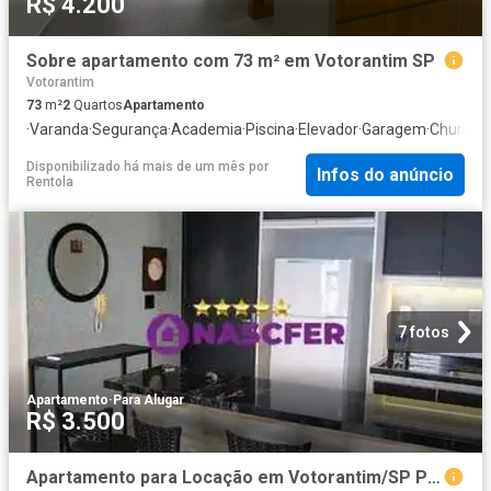
R$ 4.200
Sobre apartamento com 73 m² em Votorantim SP
Votorantim
73
m²
2
Quartos
Apartamento
·
Varanda
·
Segurança
·
Academia
·
Piscina
·
Elevador
·
Garagem
·
Churrasq
Disponibilizado há mais de um mês
por
Infos do anúncio
Rentola
7 fotos
Apartamento
·
Para Alugar
R$ 3.500
Apartamento para Locação em Votorantim/SP Parque Bela Vista 2 Quartos