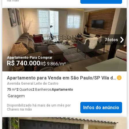
na mão
7 fotos
Apartamento
·
Para Comprar
R$ 740.000
R$ 9.866/m²
Apartamento para Venda em São Paulo/SP Vila da Saúde 2 Quartos
Avenida General Leite de Castro
75
m²
2
Quartos
2
Banheiros
Apartamento
·
Garagem
Disponibilizado há mais de um mês
por
Infos do anúncio
Chaves na mão