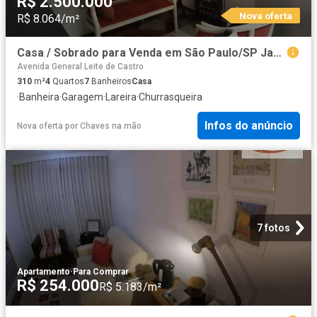
R$ 2.500.000
Nova oferta
R$ 8.064/m²
Casa / Sobrado para Venda em São Paulo/SP Jardim da Saude 4 Quartos
Avenida General Leite de Castro
310
m²
4
Quartos
7
Banheiros
Casa
·
Banheira
·
Garagem
·
Lareira
·
Churrasqueira
Infos do anúncio
Nova oferta
por
Chaves na mão
7 fotos
Apartamento
·
Para Comprar
R$ 254.000
R$ 5.183/m²