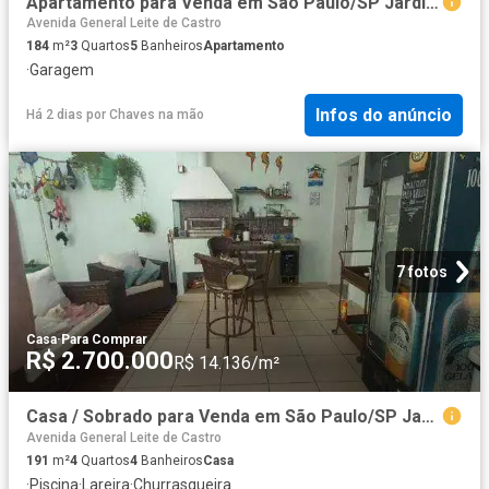
Apartamento para Venda em São Paulo/SP Jardim da Saude 3 Quartos
Avenida General Leite de Castro
184
m²
3
Quartos
5
Banheiros
Apartamento
·
Garagem
Infos do anúncio
Há 2 dias
por
Chaves na mão
7 fotos
Casa
·
Para Comprar
R$ 2.700.000
R$ 14.136/m²
Casa / Sobrado para Venda em São Paulo/SP Jardim da Saude 4 Quartos
Avenida General Leite de Castro
191
m²
4
Quartos
4
Banheiros
Casa
·
Piscina
·
Lareira
·
Churrasqueira