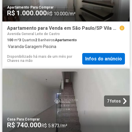
Apartamento
·
Para Comprar
R$ 1.000.000
R$ 10.000/m²
Apartamento para Venda em São Paulo/SP Vila Guarani 3 Quartos
Avenida General Leite de Castro
100
m²
3
Quartos
2
Banheiros
Apartamento
·
Varanda
·
Garagem
·
Piscina
Disponibilizado há mais de um mês
por
Infos do anúncio
Chaves na mão
7 fotos
Casa
·
Para Comprar
R$ 740.000
R$ 5.873/m²