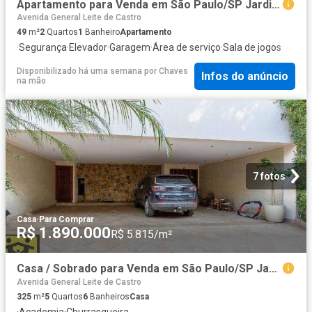
Apartamento para Venda em São Paulo/SP Jardim Vergueiro Sacomã 2 Quartos
Avenida General Leite de Castro
49
m²
2
Quartos
1
Banheiro
Apartamento
·
Segurança
·
Elevador
·
Garagem
·
Área de serviço
·
Sala de jogos
Disponibilizado há uma semana
por
Chaves
Infos do anúncio
na mão
7 fotos
Casa
·
Para Comprar
R$ 1.890.000
R$ 5.815/m²
Casa / Sobrado para Venda em São Paulo/SP Jardim da Saude 5 Quartos
Avenida General Leite de Castro
325
m²
5
Quartos
6
Banheiros
Casa
·
Academia
·
Churrasqueira