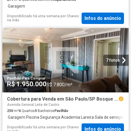
·
Garagem
Disponibilizado há uma semana
por
Chaves
Infos do anúncio
na mão
7 fotos
Pavilhão
·
Para Comprar
R$ 1.950.000
R$ 7.800/m²
Cobertura para Venda em São Paulo/SP Bosque da Saúde 4 Quartos
Avenida General Leite de Castro
250
m²
4
Quartos
5
Banheiros
Pavilhão
·
Garagem
·
Piscina
·
Segurança
·
Academia
·
Lareira
·
Sala de serviços
·
Ch
Disponibilizado há uma semana
por
Chaves
Infos do anúncio