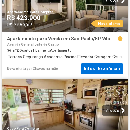
7 fotos
Apartamento
·
Para Comprar
R$ 423.900
Nova oferta
R$ 7.569/m²
Apartamento para Venda em São Paulo/SP Vila Moraes 2 Quartos
Avenida General Leite de Castro
56
m²
2
Quartos
1
Banheiro
Apartamento
·
Terraço
·
Segurança
·
Academia
·
Piscina
·
Elevador
·
Garagem
·
Churrasq
Infos do anúncio
Nova oferta
por
Chaves na mão
7 fotos
Casa
·
Para Comprar