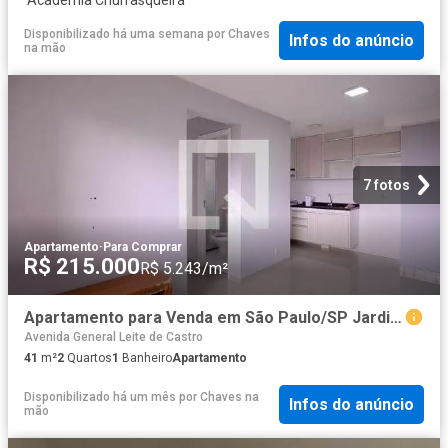
Disponibilizado há uma semana
por
Chaves
Infos do anúncio
na mão
7 fotos
Apartamento
·
Para Comprar
R$ 215.000
R$ 5.243/m²
Apartamento para Venda em São Paulo/SP Jardim São Savério 2 Quartos
Avenida General Leite de Castro
41
m²
2
Quartos
1
Banheiro
Apartamento
Disponibilizado há um mês
por
Chaves na
Infos do anúncio
mão