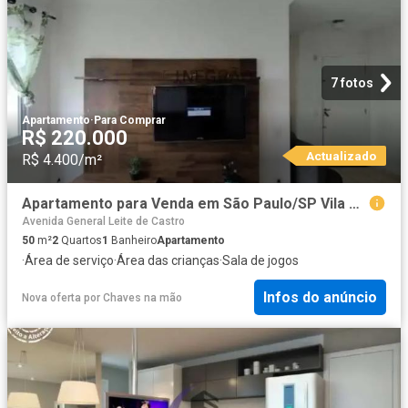
7 fotos
Apartamento
·
Para Comprar
R$ 220.000
Actualizado
R$ 4.400/m²
Apartamento para Venda em São Paulo/SP Vila Arapuã 2 Quartos
Avenida General Leite de Castro
50
m²
2
Quartos
1
Banheiro
Apartamento
·
Área de serviço
·
Área das crianças
·
Sala de jogos
Infos do anúncio
Nova oferta
por
Chaves na mão