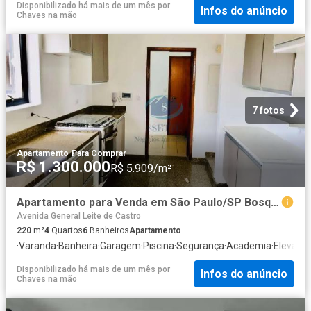
Disponibilizado há mais de um mês
por
Infos do anúncio
Chaves na mão
7 fotos
Apartamento
·
Para Comprar
R$ 1.300.000
R$ 5.909/m²
Apartamento para Venda em São Paulo/SP Bosque da Saúde 4 Quartos
Avenida General Leite de Castro
220
m²
4
Quartos
6
Banheiros
Apartamento
·
Varanda
·
Banheira
·
Garagem
·
Piscina
·
Segurança
·
Academia
·
Elevado
Disponibilizado há mais de um mês
por
Infos do anúncio
Chaves na mão