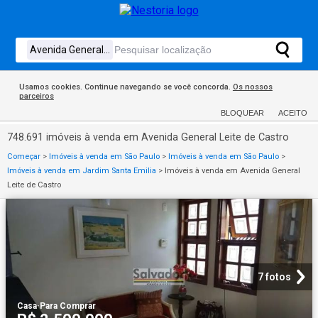
Usamos cookies. Continue navegando se você concorda.
Os nossos
parceiros
BLOQUEAR
ACEITO
748.691 imóveis à venda em Avenida General Leite de Castro
Começar
>
Imóveis à venda em São Paulo
>
Imóveis à venda em São Paulo
>
Imóveis à venda em Jardim Santa Emilia
>
Imóveis à venda em Avenida General
Leite de Castro
7 fotos
Casa
·
Para Comprar