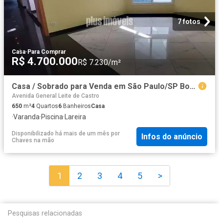
7 fotos
Casa
·
Para Comprar
R$ 4.700.000
R$ 7.230/m²
Casa / Sobrado para Venda em São Paulo/SP Bosque da Saúde 4 Quartos
Avenida General Leite de Castro
650
m²
4
Quartos
6
Banheiros
Casa
·
Varanda
·
Piscina
·
Lareira
Disponibilizado há mais de um mês
por
Infos do anúncio
Chaves na mão
1
2
3
4
5
>
Pesquisas relacionadas