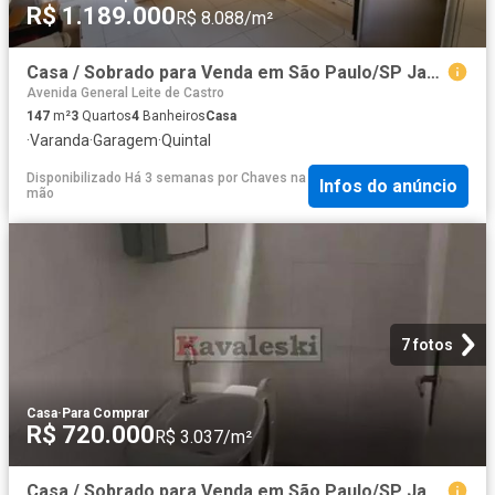
R$ 1.189.000
R$ 8.088/m²
Casa / Sobrado para Venda em São Paulo/SP Jardim da Saude 3 Quartos
Avenida General Leite de Castro
147
m²
3
Quartos
4
Banheiros
Casa
·
Varanda
·
Garagem
·
Quintal
Disponibilizado Há 3 semanas
por
Chaves na
Infos do anúncio
mão
7 fotos
Casa
·
Para Comprar
R$ 720.000
R$ 3.037/m²
Casa / Sobrado para Venda em São Paulo/SP Jardim Vergueiro Sacomã 3 Quartos