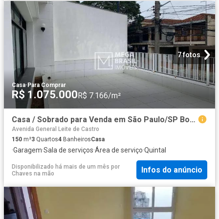
7 fotos
Casa
·
Para Comprar
R$ 1.075.000
R$ 7.166/m²
Casa / Sobrado para Venda em São Paulo/SP Bosque da Saúde 3 Quartos
Avenida General Leite de Castro
150
m²
3
Quartos
4
Banheiros
Casa
·
Garagem
·
Sala de serviços
·
Área de serviço
·
Quintal
Disponibilizado há mais de um mês
por
Infos do anúncio
Chaves na mão