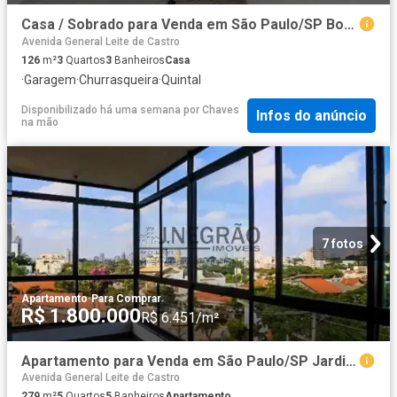
Casa / Sobrado para Venda em São Paulo/SP Bosque da Saúde 3 Quartos
Avenida General Leite de Castro
126
m²
3
Quartos
3
Banheiros
Casa
·
Garagem
·
Churrasqueira
·
Quintal
Disponibilizado há uma semana
por
Chaves
Infos do anúncio
na mão
7 fotos
Apartamento
·
Para Comprar
R$ 1.800.000
R$ 6.451/m²
Apartamento para Venda em São Paulo/SP Jardim da Saude 5 Quartos
Avenida General Leite de Castro
279
m²
5
Quartos
5
Banheiros
Apartamento