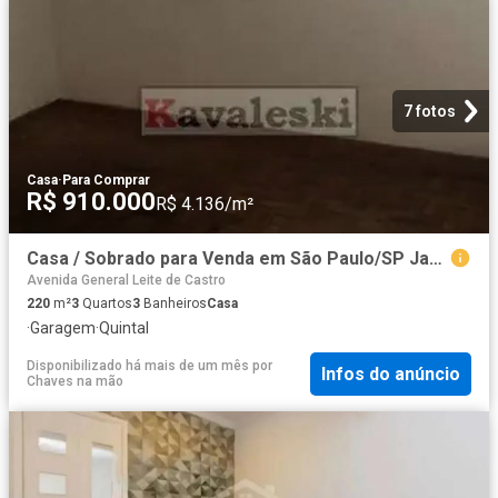
7 fotos
Casa
·
Para Comprar
R$ 910.000
R$ 4.136/m²
Casa / Sobrado para Venda em São Paulo/SP Jardim da Saude 3 Quartos
Avenida General Leite de Castro
220
m²
3
Quartos
3
Banheiros
Casa
·
Garagem
·
Quintal
Disponibilizado há mais de um mês
por
Infos do anúncio
Chaves na mão