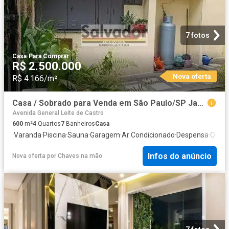
7 fotos
Casa
·
Para Comprar
R$ 2.500.000
Nova oferta
R$ 4.166/m²
Casa / Sobrado para Venda em São Paulo/SP Jardim da Saude 4 Quartos
Avenida General Leite de Castro
600
m²
4
Quartos
7
Banheiros
Casa
·
Varanda
·
Piscina
·
Sauna
·
Garagem
·
Ar Condicionado
·
Despensa
·
Quint
Infos do anúncio
Nova oferta
por
Chaves na mão