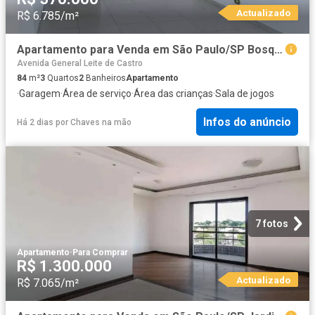
Actualizado
R$ 6.785/m²
Apartamento para Venda em São Paulo/SP Bosque da Saúde 3 Quartos
Avenida General Leite de Castro
84
m²
3
Quartos
2
Banheiros
Apartamento
·
Garagem
·
Área de serviço
·
Área das crianças
·
Sala de jogos
Infos do anúncio
Há 2 dias
por
Chaves na mão
7 fotos
Apartamento
·
Para Comprar
R$ 1.300.000
Actualizado
R$ 7.065/m²