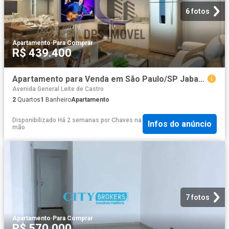
6 fotos
Apartamento
·
Para Comprar
R$ 439.400
Apartamento para Venda em São Paulo/SP Jabaquara 2 Quartos
Avenida General Leite de Castro
2
Quartos
1
Banheiro
Apartamento
Disponibilizado Há 2 semanas
por
Chaves na
Infos do anúncio
mão
7 fotos
Apartamento
·
Para Comprar
R$ 570.000