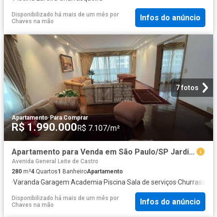
Disponibilizado há mais de um mês
por
Infos do anúncio
Chaves na mão
7 fotos
Apartamento
·
Para Comprar
R$ 1.990.000
R$ 7.107/m²
Apartamento para Venda em São Paulo/SP Jardim da Saude 4 Quartos
Avenida General Leite de Castro
280
m²
4
Quartos
1
Banheiro
Apartamento
·
Varanda
·
Garagem
·
Academia
·
Piscina
·
Sala de serviços
·
Churrasquei
Disponibilizado há mais de um mês
por
Infos do anúncio
Chaves na mão