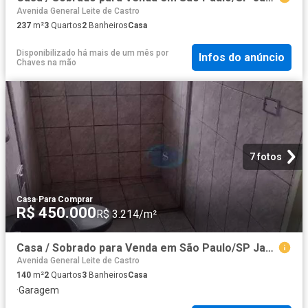
Avenida General Leite de Castro
237
m²
3
Quartos
2
Banheiros
Casa
Disponibilizado há mais de um mês
por
Infos do anúncio
Chaves na mão
7 fotos
Casa
·
Para Comprar
R$ 450.000
R$ 3.214/m²
Casa / Sobrado para Venda em São Paulo/SP Jardim Clímax 2 Quartos
Avenida General Leite de Castro
140
m²
2
Quartos
3
Banheiros
Casa
·
Garagem