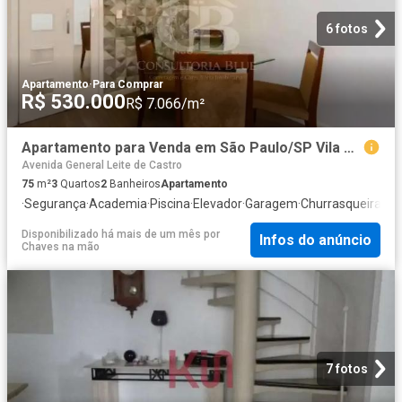
6 fotos
Apartamento
·
Para Comprar
R$ 530.000
R$ 7.066/m²
Apartamento para Venda em São Paulo/SP Vila Guarani 3 Quartos
Avenida General Leite de Castro
75
m²
3
Quartos
2
Banheiros
Apartamento
·
Segurança
·
Academia
·
Piscina
·
Elevador
·
Garagem
·
Churrasqueira
·
Áre
Disponibilizado há mais de um mês
por
Infos do anúncio
Chaves na mão
7 fotos