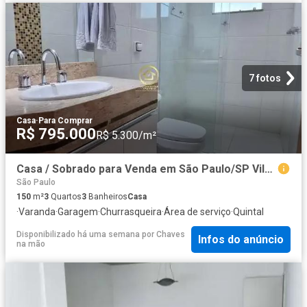
7 fotos
Casa
·
Para Comprar
R$ 795.000
R$ 5.300/m²
Casa / Sobrado para Venda em São Paulo/SP Vila Clarice 3 Quartos
São Paulo
150
m²
3
Quartos
3
Banheiros
Casa
·
Varanda
·
Garagem
·
Churrasqueira
·
Área de serviço
·
Quintal
Disponibilizado há uma semana
por
Chaves
Infos do anúncio
na mão