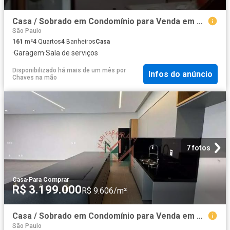
Casa / Sobrado em Condomínio para Venda em São Paulo/SP Alto da Mooca 4 Quartos
São Paulo
161
m²
4
Quartos
4
Banheiros
Casa
·
Garagem
·
Sala de serviços
Disponibilizado há mais de um mês
por
Infos do anúncio
Chaves na mão
7 fotos
Casa
·
Para Comprar
R$ 3.199.000
R$ 9.606/m²
Casa / Sobrado em Condomínio para Venda em Votorantim/SP Alphaville Nova Esplanada 4 Quartos
São Paulo