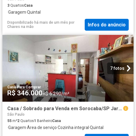
3
Quartos
Casa
·
Garagem
·
Quintal
Disponibilizado há mais de um mês
por
Infos do anúncio
Chaves na mão
7 fotos
Casa
·
Para Comprar
R$ 346.000
R$ 6.290/m²
Casa / Sobrado para Venda em Sorocaba/SP Jardim Paulista 2 Quartos
São Paulo
55
m²
2
Quartos
1
Banheiro
Casa
·
Garagem
·
Área de serviço
·
Cozinha integral
·
Quintal