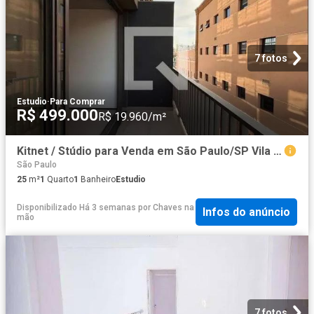
7 fotos
Estudio
·
Para Comprar
R$ 499.000
R$ 19.960/m²
Kitnet / Stúdio para Venda em São Paulo/SP Vila Mariana 1 Quartos
São Paulo
25
m²
1
Quarto
1
Banheiro
Estudio
Disponibilizado Há 3 semanas
por
Chaves na
Infos do anúncio
mão
7 fotos