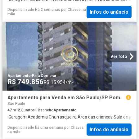
Disponibilizado Há 2 semanas
por
Chaves na
Infos do anúncio
mão
Ver foto
Apartamento
·
Para Comprar
R$ 749.856
R$ 15.954/m²
Apartamento para Venda em São Paulo/SP Pompéia 2 Quartos
São Paulo
47
m²
2
Quartos
1
Banheiro
Apartamento
·
Garagem
·
Academia
·
Churrasqueira
·
Área das crianças
·
Sala de jogo
Disponibilizado há uma semana
por
Chaves
Infos do anúncio
na mão