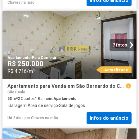
Infos do anúncio
Chaves na mão
7 fotos
Apartamento
·
Para Comprar
R$ 250.000
Actualizado
R$ 4.716/m²
Apartamento para Venda em São Bernardo do Campo/SP Demarchi 2 Quartos
São Paulo
53
m²
2
Quartos
1
Banheiro
Apartamento
·
Garagem
·
Área de serviço
·
Sala de jogos
Infos do anúncio
Há 2 dias
por
Chaves na mão