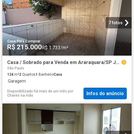
7 fotos
Casa
·
Para Comprar
R$ 215.000
R$ 1.733/m²
Casa / Sobrado para Venda em Araraquara/SP Jardim Maria Luiza 2 Quartos
São Paulo
124
m²
2
Quartos
1
Banheiro
Casa
·
Garagem
Disponibilizado há mais de um mês
por
Infos do anúncio
Chaves na mão