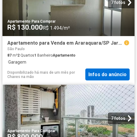
7 fotos
Apartamento
·
Para Comprar
R$ 130.000
R$ 1.494/m²
Apartamento para Venda em Araraquara/SP Jardim América Vila Xavier 2 Quartos
São Paulo
87
m²
2
Quartos
1
Banheiro
Apartamento
·
Garagem
Disponibilizado há mais de um mês
por
Infos do anúncio
Chaves na mão
7 fotos
Apartamento
·
Para Comprar
R$ 800.000