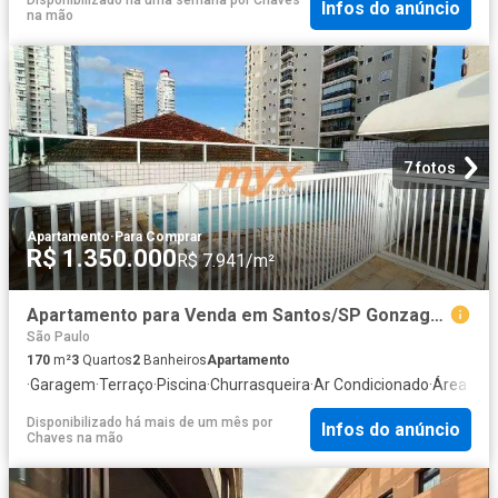
Disponibilizado há uma semana
por
Chaves
Infos do anúncio
na mão
7 fotos
Apartamento
·
Para Comprar
R$ 1.350.000
R$ 7.941/m²
Apartamento para Venda em Santos/SP Gonzaga 3 Quartos
São Paulo
170
m²
3
Quartos
2
Banheiros
Apartamento
·
Garagem
·
Terraço
·
Piscina
·
Churrasqueira
·
Ar Condicionado
·
Área de s
Disponibilizado há mais de um mês
por
Infos do anúncio
Chaves na mão