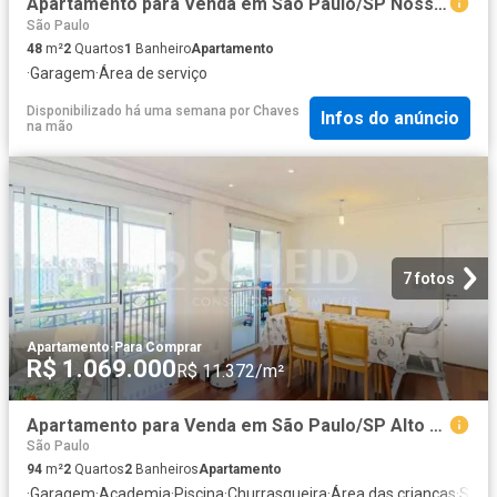
Apartamento para Venda em São Paulo/SP Nossa Senhora do Ó 2 Quartos
São Paulo
48
m²
2
Quartos
1
Banheiro
Apartamento
·
Garagem
·
Área de serviço
Disponibilizado há uma semana
por
Chaves
Infos do anúncio
na mão
7 fotos
Apartamento
·
Para Comprar
R$ 1.069.000
R$ 11.372/m²
Apartamento para Venda em São Paulo/SP Alto da Boa Vista 2 Quartos
São Paulo
94
m²
2
Quartos
2
Banheiros
Apartamento
·
Garagem
·
Academia
·
Piscina
·
Churrasqueira
·
Área das crianças
·
Sala 