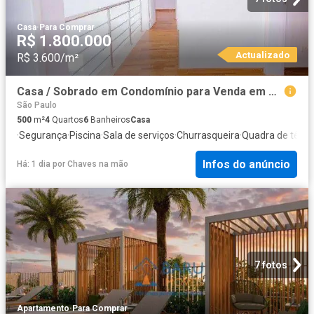
Casa
·
Para Comprar
R$ 1.800.000
Actualizado
R$ 3.600/m²
Casa / Sobrado em Condomínio para Venda em Cotia/SP São Paulo II 4 Quartos
São Paulo
500
m²
4
Quartos
6
Banheiros
Casa
·
Segurança
·
Piscina
·
Sala de serviços
·
Churrasqueira
·
Quadra de tênis
·
Infos do anúncio
Há: 1 dia
por
Chaves na mão
7 fotos
Apartamento
·
Para Comprar