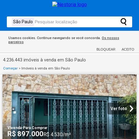
Usamos cookies. Continue navegando se você concorda.
Os nossos
parceiros
BLOQUEAR
ACEITO
4.236.443 imóveis à venda em São Paulo
Começar
>
Imóveis à venda em São Paulo
Ver foto
Vivenda
·
Para Comprar
R$ 897.000
R$ 4.530/m²