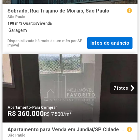
Sobrado, Rua Trajano de Morais, São Paulo
São Paulo
198
m²
3
Quartos
Vivenda
·
Garagem
Disponibilizado há mais de um mês
por
SP
Infos do anúncio
Imóvel
7 fotos
Apartamento
·
Para Comprar
R$ 360.000
R$ 7.500/m²
Apartamento para Venda em Jundiaí/SP Cidade Jardim 2 Quartos
São Paulo