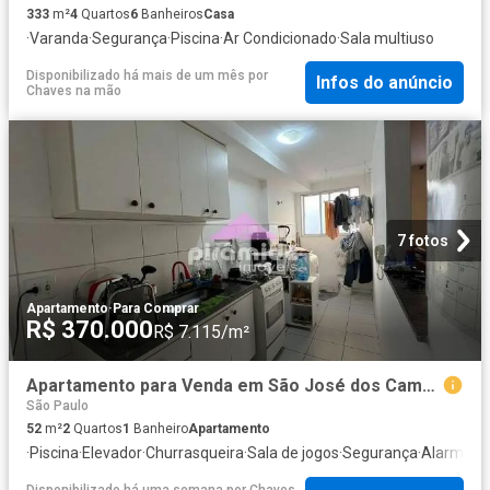
333
m²
4
Quartos
6
Banheiros
Casa
·
Varanda
·
Segurança
·
Piscina
·
Ar Condicionado
·
Sala multiuso
Disponibilizado há mais de um mês
por
Infos do anúncio
Chaves na mão
7 fotos
Apartamento
·
Para Comprar
R$ 370.000
R$ 7.115/m²
Apartamento para Venda em São José dos Campos/SP Parque Industrial 2 Quartos
São Paulo
52
m²
2
Quartos
1
Banheiro
Apartamento
·
Piscina
·
Elevador
·
Churrasqueira
·
Sala de jogos
·
Segurança
·
Alarme