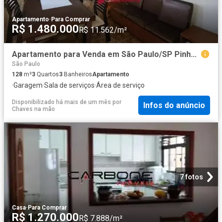
Apartamento
·
Para Comprar
R$ 1.480.000
R$ 11.562/m²
Apartamento para Venda em São Paulo/SP Pinheiros 3 Quartos
São Paulo
128
m²
3
Quartos
3
Banheiros
Apartamento
·
Garagem
·
Sala de serviços
·
Área de serviço
Disponibilizado há mais de um mês
por
Infos do anúncio
Chaves na mão
7 fotos
Casa
·
Para Comprar
R$ 1.270.000
R$ 7.888/m²