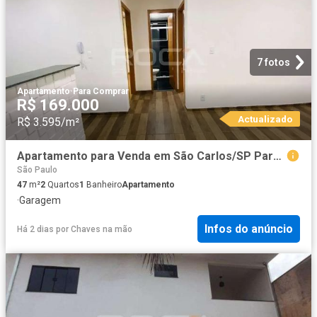
7 fotos
Apartamento
·
Para Comprar
R$ 169.000
Actualizado
R$ 3.595/m²
Apartamento para Venda em São Carlos/SP Parque Fehr 2 Quartos
São Paulo
47
m²
2
Quartos
1
Banheiro
Apartamento
·
Garagem
Infos do anúncio
Há 2 dias
por
Chaves na mão