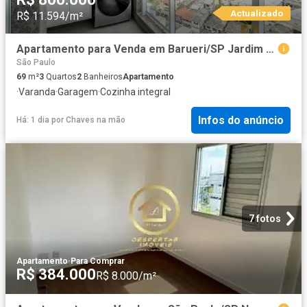
Actualizado
R$ 11.594/m²
Apartamento para Venda em Barueri/SP Jardim Timbauhy 3 Quartos
São Paulo
69
m²
3
Quartos
2
Banheiros
Apartamento
·
Varanda
·
Garagem
·
Cozinha integral
Infos do anúncio
Há: 1 dia
por
Chaves na mão
7 fotos
Apartamento
·
Para Comprar
R$ 384.000
R$ 8.000/m²