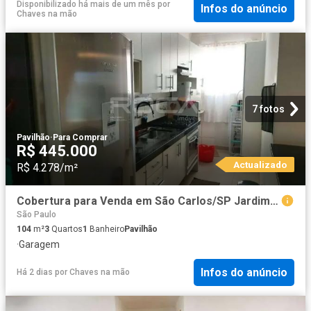
Disponibilizado há mais de um mês
por
Infos do anúncio
Chaves na mão
7 fotos
Pavilhão
·
Para Comprar
R$ 445.000
Actualizado
R$ 4.278/m²
Cobertura para Venda em São Carlos/SP Jardim Gibertoni 3 Quartos
São Paulo
104
m²
3
Quartos
1
Banheiro
Pavilhão
·
Garagem
Infos do anúncio
Há 2 dias
por
Chaves na mão