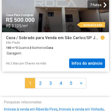
7 fotos
Casa
·
Para Comprar
R$ 500.000
Actualizado
R$ 3.125/m²
Casa / Sobrado para Venda em São Carlos/SP Jardim Embaré 3 Quartos
São Paulo
160
m²
3
Quartos
3
Banheiros
Casa
·
Garagem
Infos do anúncio
Há 2 dias
por
Chaves na mão
1
2
3
4
5
>
Pesquisas relacionadas
Imóveis à venda em Ribeirão Pires
,
Imóveis à venda em Vinhedo
,