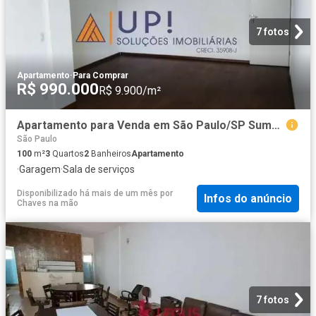
7 fotos
Apartamento
·
Para Comprar
R$ 990.000
R$ 9.900/m²
Apartamento para Venda em São Paulo/SP Sumaré 3 Quartos
São Paulo
100
m²
3
Quartos
2
Banheiros
Apartamento
·
Garagem
·
Sala de serviços
Disponibilizado há mais de um mês
por
Infos do anúncio
Chaves na mão
7 fotos