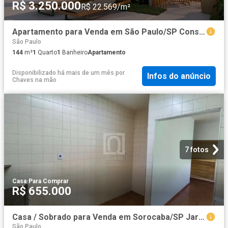
R$ 3.250.000
R$ 22.569/m²
Apartamento para Venda em São Paulo/SP Consolação 1 Quartos
São Paulo
144
m²
1
Quarto
1
Banheiro
Apartamento
Disponibilizado há mais de um mês
por
Infos do anúncio
Chaves na mão
7 fotos
Casa
·
Para Comprar
R$ 655.000
Casa / Sobrado para Venda em Sorocaba/SP Jardim Emília 3 Quartos
São Paulo