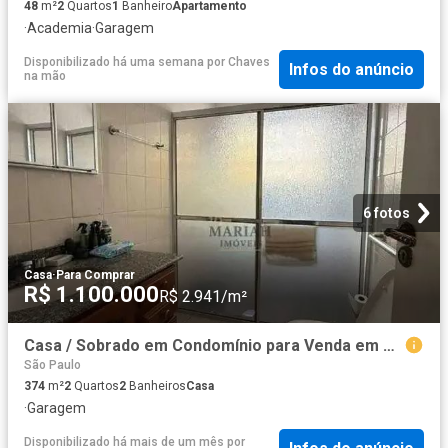
48
m²
2
Quartos
1
Banheiro
Apartamento
·
Academia
·
Garagem
Disponibilizado há uma semana
por
Chaves
Infos do anúncio
na mão
6 fotos
Casa
·
Para Comprar
R$ 1.100.000
R$ 2.941/m²
Casa / Sobrado em Condomínio para Venda em Diadema/SP Centro 2 Quartos
São Paulo
374
m²
2
Quartos
2
Banheiros
Casa
·
Garagem
Disponibilizado há mais de um mês
por