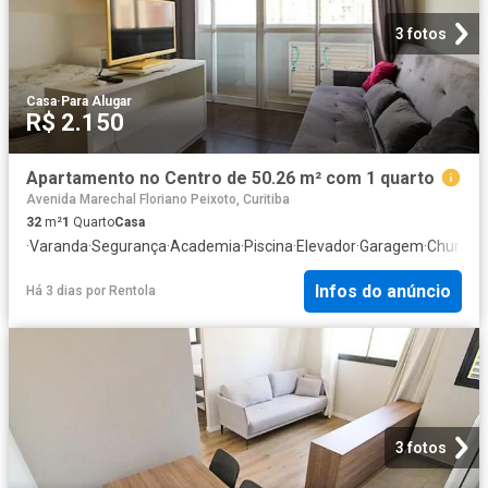
3 fotos
Casa
·
Para Alugar
R$ 2.150
Apartamento no Centro de 50.26 m² com 1 quarto
Avenida Marechal Floriano Peixoto, Curitiba
32
m²
1
Quarto
Casa
·
Varanda
·
Segurança
·
Academia
·
Piscina
·
Elevador
·
Garagem
·
Churrasq
Infos do anúncio
Há 3 dias
por
Rentola
3 fotos