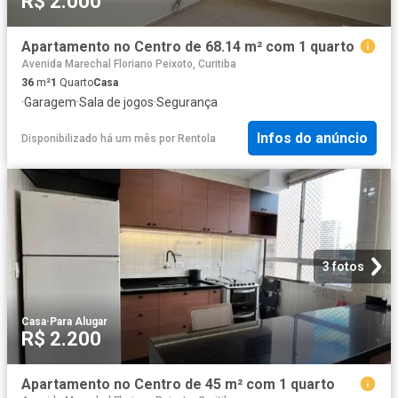
R$ 2.000
Apartamento no Centro de 68.14 m² com 1 quarto
Avenida Marechal Floriano Peixoto, Curitiba
36
m²
1
Quarto
Casa
·
Garagem
·
Sala de jogos
·
Segurança
Infos do anúncio
Disponibilizado há um mês
por
Rentola
3 fotos
Casa
·
Para Alugar
R$ 2.200
Apartamento no Centro de 45 m² com 1 quarto