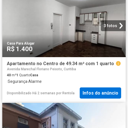
3 fotos
Casa
·
Para Alugar
R$ 1.400
Apartamento no Centro de 49.34 m² com 1 quarto
Avenida Marechal Floriano Peixoto, Curitiba
40
m²
1
Quarto
Casa
·
Segurança
·
Alarme
Infos do anúncio
Disponibilizado Há 2 semanas
por
Rentola