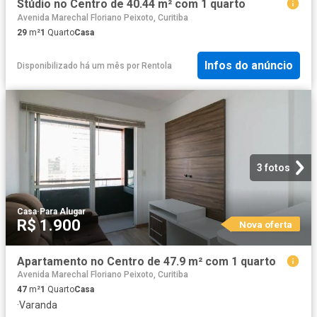
Stúdio no Centro de 40.44 m² com 1 quarto
Avenida Marechal Floriano Peixoto, Curitiba
29
m²
1
Quarto
Casa
Infos do anúncio
Disponibilizado há um mês
por
Rentola
3 fotos
Casa
·
Para Alugar
R$ 1.900
Nova oferta
Apartamento no Centro de 47.9 m² com 1 quarto
Avenida Marechal Floriano Peixoto, Curitiba
47
m²
1
Quarto
Casa
·
Varanda