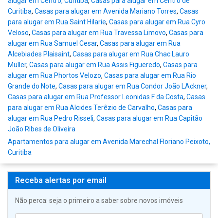
alugar em Centro, Curitiba
,
Casas para alugar em Centro de
Curitiba
,
Casas para alugar em Avenida Mariano Torres
,
Casas
para alugar em Rua Saint Hilarie
,
Casas para alugar em Rua Cyro
Veloso
,
Casas para alugar em Rua Travessa Limovo
,
Casas para
alugar em Rua Samuel Cesar
,
Casas para alugar em Rua
Alcebiades Plaisaint
,
Casas para alugar em Rua Chac Lauro
Muller
,
Casas para alugar em Rua Assis Figueredo
,
Casas para
alugar em Rua Phortos Velozo
,
Casas para alugar em Rua Rio
Grande do Note
,
Casas para alugar em Rua Condor João LAckner
,
Casas para alugar em Rua Professor Leonidas F da Costa
,
Casas
para alugar em Rua Alcides Terêzio de Carvalho
,
Casas para
alugar em Rua Pedro Risseli
,
Casas para alugar em Rua Capitão
João Ribes de Oliveira
Apartamentos para alugar em Avenida Marechal Floriano Peixoto,
Curitiba
Receba alertas por email
Não perca: seja o primeiro a saber sobre novos imóveis