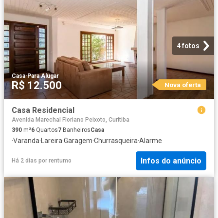
4 fotos
Casa
·
Para Alugar
R$ 12.500
Nova oferta
Casa Residencial
Avenida Marechal Floriano Peixoto, Curitiba
390
m²
6
Quartos
7
Banheiros
Casa
·
Varanda
·
Lareira
·
Garagem
·
Churrasqueira
·
Alarme
Infos do anúncio
Há 2 dias
por
rentumo