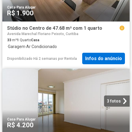
Casa
·
Para Alugar
R$ 1.900
Stúdio no Centro de 47.68 m² com 1 quarto
Avenida Marechal Floriano Peixoto, Curitiba
33
m²
1
Quarto
Casa
·
Garagem
·
Ar Condicionado
Infos do anúncio
Disponibilizado Há 2 semanas
por
Rentola
3 fotos
Casa
·
Para Alugar
R$ 4.200