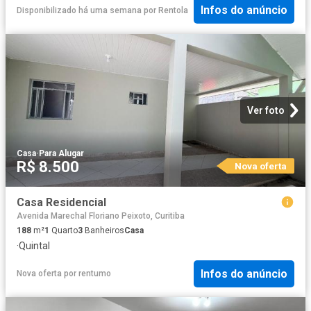
Infos do anúncio
Disponibilizado há uma semana
por
Rentola
Ver foto
Casa
·
Para Alugar
R$ 8.500
Nova oferta
Casa Residencial
Avenida Marechal Floriano Peixoto, Curitiba
188
m²
1
Quarto
3
Banheiros
Casa
·
Quintal
Infos do anúncio
Nova oferta
por
rentumo