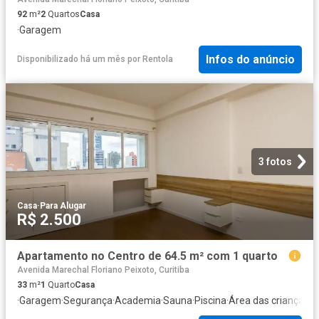
92
m²
2
Quartos
Casa
·
Garagem
Infos do anúncio
Disponibilizado há um mês
por
Rentola
3 fotos
Casa
·
Para Alugar
R$ 2.500
Apartamento no Centro de 64.5 m² com 1 quarto
Avenida Marechal Floriano Peixoto, Curitiba
33
m²
1
Quarto
Casa
·
Garagem
·
Segurança
·
Academia
·
Sauna
·
Piscina
·
Área das crianças
·
S