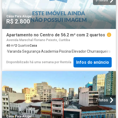
3 fotos
Casa
·
Para Alugar
R$ 2.800
Apartamento no Centro de 56.2 m² com 2 quartos
Avenida Marechal Floriano Peixoto, Curitiba
40
m²
2
Quartos
Casa
·
Varanda
·
Segurança
·
Academia
·
Piscina
·
Elevador
·
Churrasqueira
·
Sal
Infos do anúncio
Disponibilizado há uma semana
por
Rentola
7 fotos
Casa
·
Para Alugar