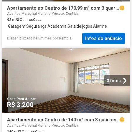
Apartamento no Centro de 170.99 m² com 3 quartos
Avenida Marechal Floriano Peixoto, Curitiba
92
m²
3
Quartos
Casa
·
Garagem
·
Segurança
·
Academia
·
Sala de jogos
·
Alarme
Infos do anúncio
Disponibilizado há um mês
por
Rentola
3 fotos
Casa
·
Para Alugar
R$ 3.200
Apartamento no Centro de 140 m² com 3 quartos
Avenida Marechal Floriano Peixoto, Curitiba
140
m²
3
Quartos
Casa