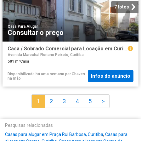
7 fotos
Casa
·
Para Alugar
Consultar o preço
Casa / Sobrado Comercial para Locação em Curitiba/PR Centro
Avenida Marechal Floriano Peixoto, Curitiba
501
m²
Casa
Disponibilizado há uma semana
por
Chaves
Infos do anúncio
na mão
1
2
3
4
5
>
Pesquisas relacionadas
Casas para alugar em Praça Rui Barbosa, Curitiba
,
Casas para