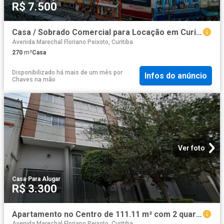
R$ 7.500
Casa / Sobrado Comercial para Locação em Curitiba/PR Centro
Avenida Marechal Floriano Peixoto, Curitiba
270
m²
Casa
Disponibilizado há mais de um mês
por
Infos do anúncio
Chaves na mão
Ver foto
Casa
·
Para Alugar
R$ 3.300
Apartamento no Centro de 111.11 m² com 2 quartos
Avenida Marechal Floriano Peixoto, Curitiba