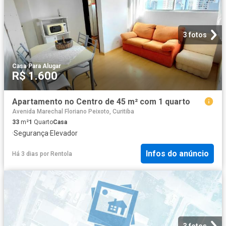
3 fotos
Casa
·
Para Alugar
R$ 1.600
Apartamento no Centro de 45 m² com 1 quarto
Avenida Marechal Floriano Peixoto, Curitiba
33
m²
1
Quarto
Casa
·
Segurança
·
Elevador
Infos do anúncio
Há 3 dias
por
Rentola