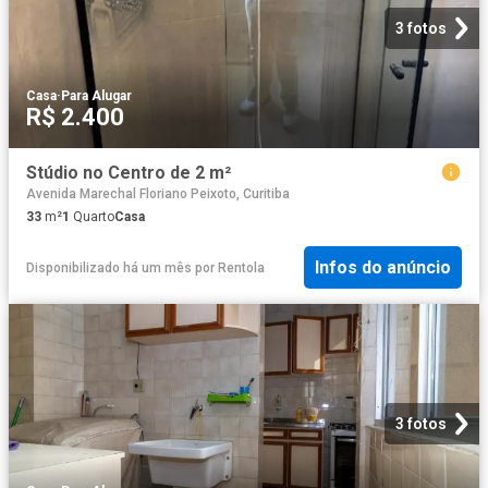
3 fotos
Casa
·
Para Alugar
R$ 2.400
Stúdio no Centro de 2 m²
Avenida Marechal Floriano Peixoto, Curitiba
33
m²
1
Quarto
Casa
Infos do anúncio
Disponibilizado há um mês
por
Rentola
3 fotos