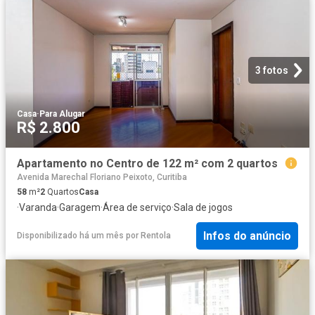
3 fotos
Casa
·
Para Alugar
R$ 2.800
Apartamento no Centro de 122 m² com 2 quartos
Avenida Marechal Floriano Peixoto, Curitiba
58
m²
2
Quartos
Casa
·
Varanda
·
Garagem
·
Área de serviço
·
Sala de jogos
Infos do anúncio
Disponibilizado há um mês
por
Rentola