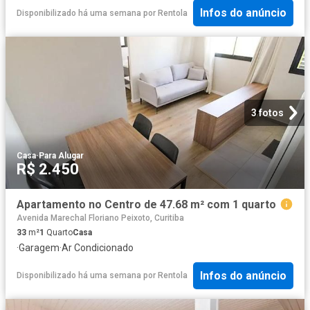
Infos do anúncio
Disponibilizado há uma semana
por
Rentola
3 fotos
Casa
·
Para Alugar
R$ 2.450
Apartamento no Centro de 47.68 m² com 1 quarto
Avenida Marechal Floriano Peixoto, Curitiba
33
m²
1
Quarto
Casa
·
Garagem
·
Ar Condicionado
Infos do anúncio
Disponibilizado há uma semana
por
Rentola