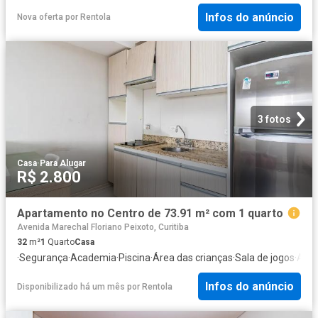
Infos do anúncio
Nova oferta
por
Rentola
3 fotos
Casa
·
Para Alugar
R$ 2.800
Apartamento no Centro de 73.91 m² com 1 quarto
Avenida Marechal Floriano Peixoto, Curitiba
32
m²
1
Quarto
Casa
·
Segurança
·
Academia
·
Piscina
·
Área das crianças
·
Sala de jogos
·
Ala
Infos do anúncio
Disponibilizado há um mês
por
Rentola