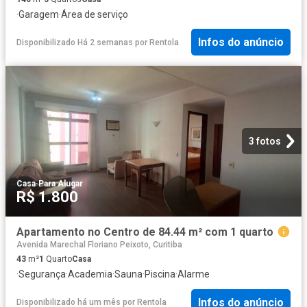
·
Garagem
·
Área de serviço
Infos do anúncio
Disponibilizado Há 2 semanas
por
Rentola
3 fotos
Casa
·
Para Alugar
R$ 1.800
Apartamento no Centro de 84.44 m² com 1 quarto
Avenida Marechal Floriano Peixoto, Curitiba
43
m²
1
Quarto
Casa
·
Segurança
·
Academia
·
Sauna
·
Piscina
·
Alarme
Infos do anúncio
Disponibilizado há um mês
por
Rentola