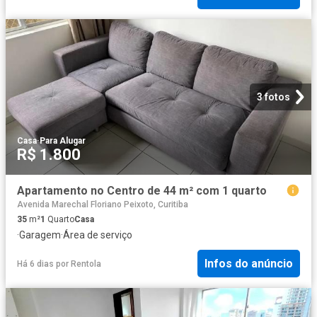
3 fotos
Casa
·
Para Alugar
R$ 1.800
Apartamento no Centro de 44 m² com 1 quarto
Avenida Marechal Floriano Peixoto, Curitiba
35
m²
1
Quarto
Casa
·
Garagem
·
Área de serviço
Infos do anúncio
Há 6 dias
por
Rentola