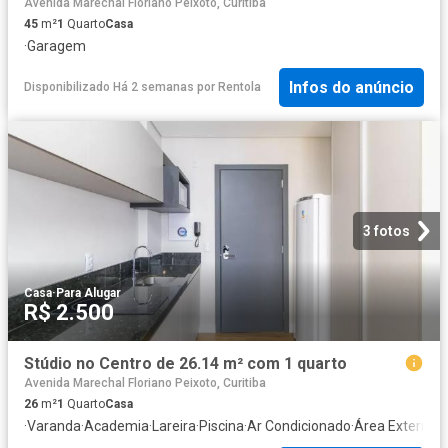
Avenida Marechal Floriano Peixoto, Curitiba
45
m²
1
Quarto
Casa
·
Garagem
Infos do anúncio
Disponibilizado Há 2 semanas
por
Rentola
3 fotos
Casa
·
Para Alugar
R$ 2.500
Stúdio no Centro de 26.14 m² com 1 quarto
Avenida Marechal Floriano Peixoto, Curitiba
26
m²
1
Quarto
Casa
·
Varanda
·
Academia
·
Lareira
·
Piscina
·
Ar Condicionado
·
Área Externa