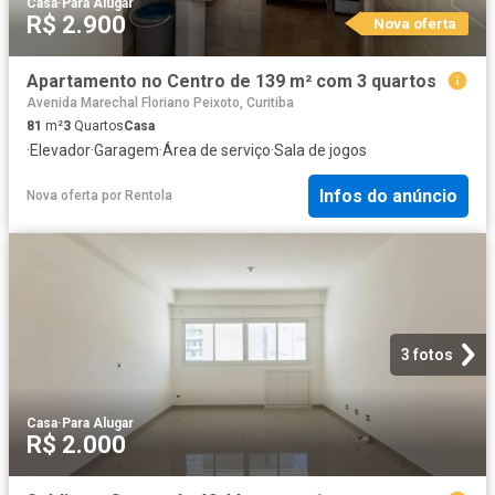
Casa
·
Para Alugar
R$ 2.900
Nova oferta
Apartamento no Centro de 139 m² com 3 quartos
Avenida Marechal Floriano Peixoto, Curitiba
81
m²
3
Quartos
Casa
·
Elevador
·
Garagem
·
Área de serviço
·
Sala de jogos
Infos do anúncio
Nova oferta
por
Rentola
3 fotos
Casa
·
Para Alugar
R$ 2.000