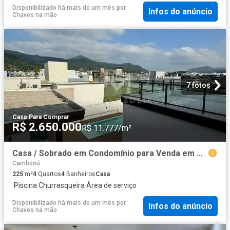
Disponibilizado há mais de um mês
por
Infos do anúncio
Chaves na mão
7 fotos
Casa
·
Para Comprar
R$ 2.650.000
R$ 11.777/m²
Casa / Sobrado em Condomínio para Venda em Camboriú/SC Santa Regina 4 Quartos
Camboriú
225
m²
4
Quartos
4
Banheiros
Casa
·
Piscina
·
Churrasqueira
·
Área de serviço
Disponibilizado há mais de um mês
por
Infos do anúncio
Chaves na mão