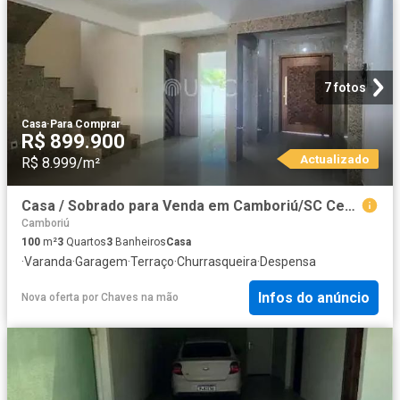
7 fotos
Casa
·
Para Comprar
R$ 899.900
Actualizado
R$ 8.999/m²
Casa / Sobrado para Venda em Camboriú/SC Centro 3 Quartos
Camboriú
100
m²
3
Quartos
3
Banheiros
Casa
·
Varanda
·
Garagem
·
Terraço
·
Churrasqueira
·
Despensa
Infos do anúncio
Nova oferta
por
Chaves na mão