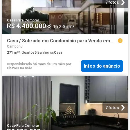
7 fotos
Casa
·
Para Comprar
R$ 4.400.000
R$ 16.236/m²
Casa / Sobrado em Condomínio para Venda em Camboriú/SC Monte Alegre 4 Quartos
Camboriú
271
m²
4
Quartos
5
Banheiros
Casa
Disponibilizado há mais de um mês
por
Infos do anúncio
Chaves na mão
7 fotos
Casa
·
Para Comprar