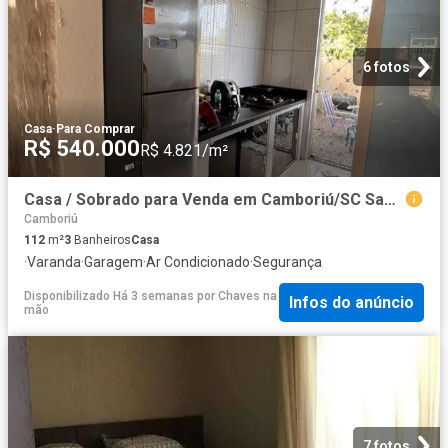
6 fotos
Casa
·
Para Comprar
R$ 540.000
R$ 4.821/m²
Casa / Sobrado para Venda em Camboriú/SC Santa Regina
Camboriú
112
m²
3
Banheiros
Casa
·
Varanda
·
Garagem
·
Ar Condicionado
·
Segurança
Disponibilizado Há 3 semanas
por
Chaves na
Infos do anúncio
mão
7 fotos