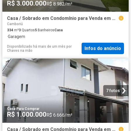
R$ 3.000.000
R$ 8.982/m²
Casa / Sobrado em Condomínio para Venda em Camboriú/SC Santa Regina 3 Quartos
Camboriú
334
m²
3
Quartos
5
Banheiros
Casa
·
Garagem
Disponibilizado há mais de um mês
por
Infos do anúncio
Chaves na mão
7 fotos
Casa
·
Para Comprar
R$ 1.000.000
R$ 6.666/m²
Casa / Sobrado em Condomínio para Venda em Camboriú/SC Monte Alegre 2 Quartos