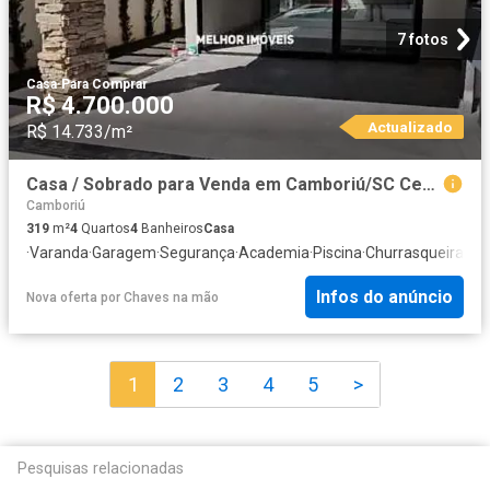
7 fotos
Casa
·
Para Comprar
R$ 4.700.000
Actualizado
R$ 14.733/m²
Casa / Sobrado para Venda em Camboriú/SC Centro 4 Quartos
Camboriú
319
m²
4
Quartos
4
Banheiros
Casa
·
Varanda
·
Garagem
·
Segurança
·
Academia
·
Piscina
·
Churrasqueira
·
Áre
Infos do anúncio
Nova oferta
por
Chaves na mão
1
2
3
4
5
>
Pesquisas relacionadas