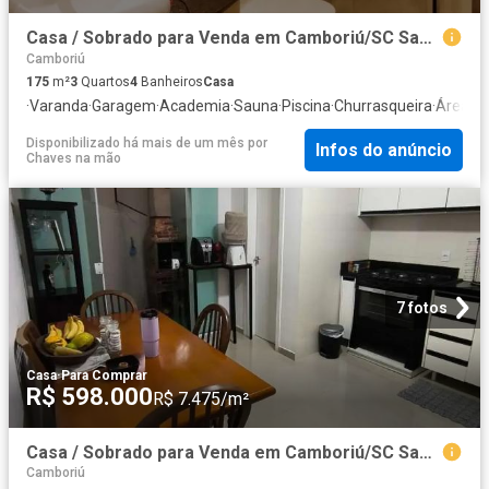
Casa / Sobrado para Venda em Camboriú/SC Santa Regina 3 Quartos
Camboriú
175
m²
3
Quartos
4
Banheiros
Casa
·
Varanda
·
Garagem
·
Academia
·
Sauna
·
Piscina
·
Churrasqueira
·
Área de
Disponibilizado há mais de um mês
por
Infos do anúncio
Chaves na mão
7 fotos
Casa
·
Para Comprar
R$ 598.000
R$ 7.475/m²
Casa / Sobrado para Venda em Camboriú/SC Santa Regina 2 Quartos
Camboriú