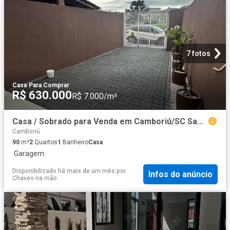
7 fotos
Casa
·
Para Comprar
R$ 630.000
R$ 7.000/m²
Casa / Sobrado para Venda em Camboriú/SC Santa Regina 2 Quartos
Camboriú
90
m²
2
Quartos
1
Banheiro
Casa
·
Garagem
Disponibilizado há mais de um mês
por
Infos do anúncio
Chaves na mão