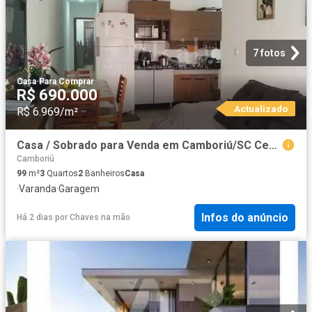
7 fotos
Casa
·
Para Comprar
R$ 690.000
Actualizado
R$ 6.969/m²
Casa / Sobrado para Venda em Camboriú/SC Cedro 3 Quartos
Camboriú
99
m²
3
Quartos
2
Banheiros
Casa
·
Varanda
·
Garagem
Infos do anúncio
Há 2 dias
por
Chaves na mão