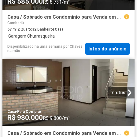
R$ 585.000
R$ 8.731/m²
Casa / Sobrado em Condomínio para Venda em Camboriú/SC Rio Pequeno 2 Quartos
Camboriú
67
m²
2
Quartos
2
Banheiros
Casa
·
Garagem
·
Churrasqueira
Disponibilizado há uma semana
por
Chaves
Infos do anúncio
na mão
7 fotos
Casa
·
Para Comprar
R$ 980.000
R$ 9.800/m²
Casa / Sobrado em Condomínio para Venda em Camboriú/SC Monte Alegre 2 Quartos