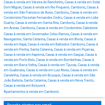
Casas à venda em Várzea do Ranchinho
,
Casas à venda em Solar
Dom Miguel
,
Casas à venda em Rio Pequeno, Camboriú
,
Casas à
venda em São Francisco de Assis, Camboriu
,
Casas à venda em
Condominío Florestan Fernandes Cedro
,
Casas à venda em Lidia
Duarte
,
Casas à venda em Santa Rita, Camboriú
,
Casas à venda
em Areias, Camboriú
,
Casas à venda em Condomínio Caledonia
Casas à venda em Governador Celso Ramos
,
Casas à venda em
Navegantes, Santa Catarina
,
Casas à venda em Ilhota
,
Casas à
venda em Itajaí
,
Casas à venda em Balneário Camboriú
,
Casas à
venda em Penha, Santa Catarina
,
Casas à venda em Piçarras
,
Casas à venda em Itapema
,
Casas à venda em Gaspar
,
Casas à
venda em Porto Belo
,
Casas à venda em Bombinhas
,
Casas à
venda em Barra Velha
,
Casas à venda em Tijucas
,
Casas à venda
em Guabiruba
,
Casas à venda em Luiz Alves
,
Casas à venda em
Canelinha
,
Casas à venda em Brusque
,
Casas à venda em São
João Batista, Santa Catarina
,
Casas à venda em Nova Trento
,
Casas à venda em Botuverá
Apartamentos à venda em Camboriú