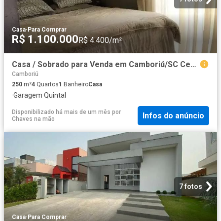
Casa
·
Para Comprar
R$ 1.100.000
R$ 4.400/m²
Casa / Sobrado para Venda em Camboriú/SC Cedro 4 Quartos
Camboriú
250
m²
4
Quartos
1
Banheiro
Casa
·
Garagem
·
Quintal
Disponibilizado há mais de um mês
por
Infos do anúncio
Chaves na mão
7 fotos
Casa
·
Para Comprar