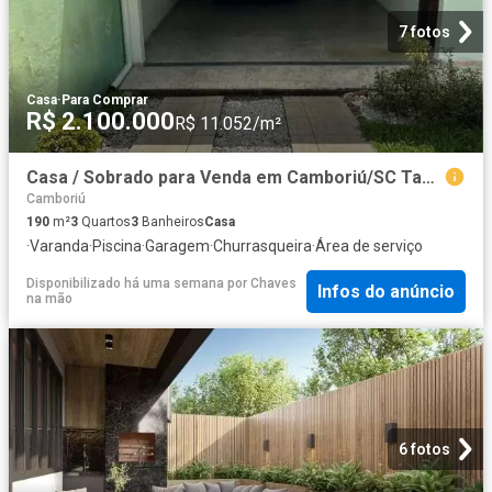
7 fotos
Casa
·
Para Comprar
R$ 2.100.000
R$ 11.052/m²
Casa / Sobrado para Venda em Camboriú/SC Tabuleiro 3 Quartos
Camboriú
190
m²
3
Quartos
3
Banheiros
Casa
·
Varanda
·
Piscina
·
Garagem
·
Churrasqueira
·
Área de serviço
Disponibilizado há uma semana
por
Chaves
Infos do anúncio
na mão
6 fotos