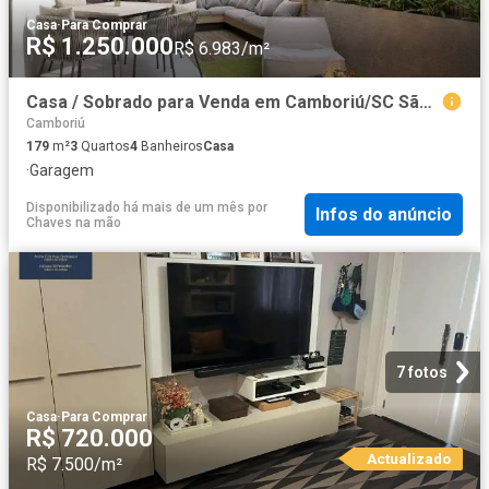
Casa
·
Para Comprar
R$ 1.250.000
R$ 6.983/m²
Casa / Sobrado para Venda em Camboriú/SC São Francisco de Assis 3 Quartos
Camboriú
179
m²
3
Quartos
4
Banheiros
Casa
·
Garagem
Disponibilizado há mais de um mês
por
Infos do anúncio
Chaves na mão
7 fotos
Casa
·
Para Comprar
R$ 720.000
Actualizado
R$ 7.500/m²