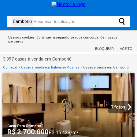
Usamos cookies. Continue navegando se você concorda.
Os nossos
parceiros
BLOQUEAR
ACEITO
3.997 casas à venda em Camboriú
Começar
>
Casas à venda em Balneário Piçarras
>
Casas à venda em Camboriú
7 fotos
Casa
·
Para Comprar
R$ 2.700.000
R$ 15.428/m²