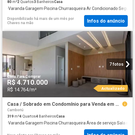
80
m²
2
Quartos
3
Banheiros
Casa
·
Varanda
·
Garagem
·
Piscina
·
Churrasqueira
·
Ar Condicionado
·
Seguran
Disponibilizado há mais de um mês
por
Infos do anúncio
Chaves na mão
7 fotos
Casa
·
Para Comprar
R$ 4.710.000
Actualizado
R$ 14.764/m²
Casa / Sobrado em Condomínio para Venda em Camboriú/SC Centro 4 Quartos
Camboriú
319
m²
4
Quartos
4
Banheiros
Casa
·
Varanda
·
Garagem
·
Piscina
·
Churrasqueira
·
Área de serviço
·
Sala mult