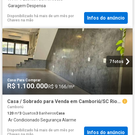
·
Garagem
·
Despensa
Disponibilizado há mais de um mês
por
Infos do anúncio
Chaves na mão
7 fotos
Casa
·
Para Comprar
R$ 1.100.000
R$ 9.166/m²
Casa / Sobrado para Venda em Camboriú/SC Rio Pequeno 3 Quartos
Camboriú
120
m²
3
Quartos
3
Banheiros
Casa
·
Ar Condicionado
·
Segurança
·
Alarme
Disponibilizado há mais de um mês
por
Infos do anúncio
Chaves na mão