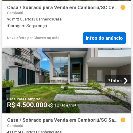
Casa / Sobrado para Venda em Camboriú/SC Centro 2 Quartos
Camboriú
96
m²
2
Quartos
3
Banheiros
Casa
·
Garagem
·
Segurança
Infos do anúncio
Nova oferta
por
Chaves na mão
7 fotos
Casa
·
Para Comprar
R$ 4.500.000
R$ 10.948/m²
Casa / Sobrado para Venda em Camboriú/SC Santa Regina 4 Quartos
Camboriú
411
m²
4
Quartos
1
Banheiro
Casa