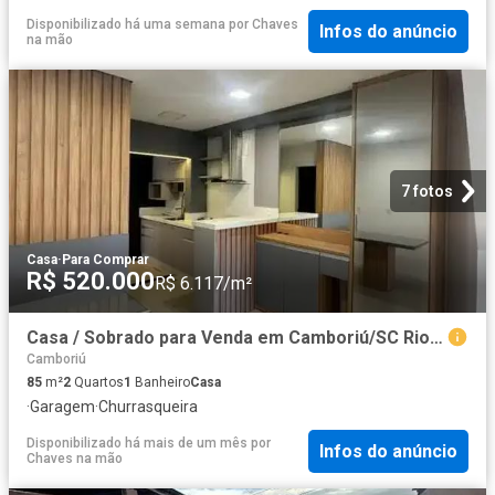
Disponibilizado há uma semana
por
Chaves
Infos do anúncio
na mão
7 fotos
Casa
·
Para Comprar
R$ 520.000
R$ 6.117/m²
Casa / Sobrado para Venda em Camboriú/SC Rio Pequeno 2 Quartos
Camboriú
85
m²
2
Quartos
1
Banheiro
Casa
·
Garagem
·
Churrasqueira
Disponibilizado há mais de um mês
por
Infos do anúncio
Chaves na mão