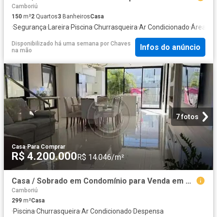
Camboriú
150
m²
2
Quartos
3
Banheiros
Casa
·
Segurança
·
Lareira
·
Piscina
·
Churrasqueira
·
Ar Condicionado
·
Área de 
Disponibilizado há uma semana
por
Chaves
Infos do anúncio
na mão
7 fotos
Casa
·
Para Comprar
R$ 4.200.000
R$ 14.046/m²
Casa / Sobrado em Condomínio para Venda em Camboriú/SC Santa Regina
Camboriú
299
m²
Casa
·
Piscina
·
Churrasqueira
·
Ar Condicionado
·
Despensa