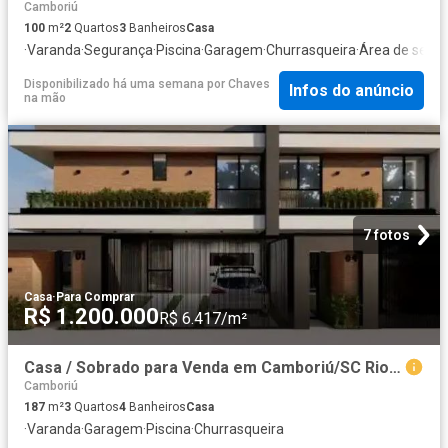
Camboriú
100
m²
2
Quartos
3
Banheiros
Casa
·
Varanda
·
Segurança
·
Piscina
·
Garagem
·
Churrasqueira
·
Área de servi
Disponibilizado há uma semana
por
Chaves
Infos do anúncio
na mão
7 fotos
Casa
·
Para Comprar
R$ 1.200.000
R$ 6.417/m²
Casa / Sobrado para Venda em Camboriú/SC Rio Pequeno 3 Quartos
Camboriú
187
m²
3
Quartos
4
Banheiros
Casa
·
Varanda
·
Garagem
·
Piscina
·
Churrasqueira