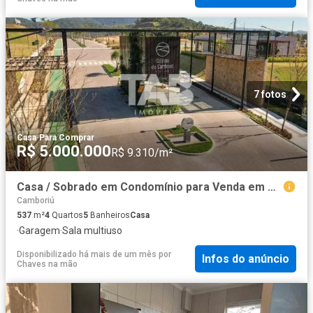
7 fotos
Casa
·
Para Comprar
R$ 5.000.000
R$ 9.310/m²
Casa / Sobrado em Condomínio para Venda em Camboriú/SC Monte Alegre 4 Quartos
Camboriú
537
m²
4
Quartos
5
Banheiros
Casa
·
Garagem
·
Sala multiuso
Disponibilizado há mais de um mês
por
Infos do anúncio
Chaves na mão