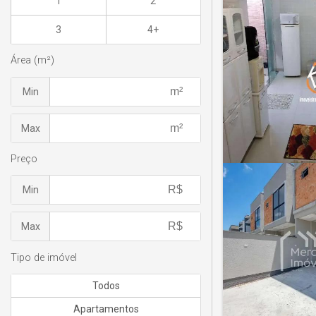
1
2
3
4+
Área (m²)
Min
Max
Preço
Min
Max
Tipo de imóvel
Todos
Apartamentos