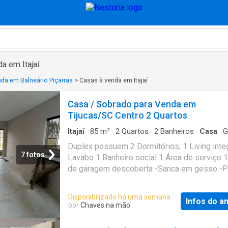
a em Itajaí
da em Balneário Piçarras
>
Casas à venda em Itajaí
Casa / Sobrado para Venda em
Tijucas/SC Centro 2 Quartos
Itajaí
·
85
m²
·
2
Quartos
·
2
Banheiros
·
Casa
·
G
·
Ar Condicionado
·
Área de serviço
Duplex possuem 2 Dormitórios; 1 Living inte
7 fotos
Lavabo 1 Banheiro social 1 Área de serviço 
de garagem descoberta -Sanca em gesso -
Cal finada -Porcelanato polido retif. -Portas 
laqueadas -Banheiro com revestimento difer
Disponibilizado há uma semana
Infos do a
-Jardim decorado -Laje piso -Nichos no banh
por
Chaves na mão
Infra para Ar condicionado -Portões em ferro 
Churrasqueira Valores: Duplex 1: R$469.000,