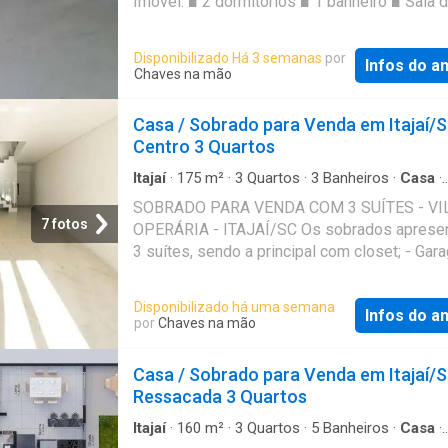
Imóvel: ■ 2 dormitórios ■ 1 banheiro ■ Sala d
Lavanderia Living integrado Área de Lazer e
integrada à cozinha ■ Lavanderia ■ Piso int
Diferenciais Piscina privativa Edícula comple
porcelanato ■ Sacada com churrasqueira (pi
Disponibilizado Há 3 semanas
por
gourmet com churrasqueira Amplo espaço ex
Infos do a
superior) ■ Infraestrutura para ar-condiciona
Chaves na mão
Ótimo padrão construtivo Terreno com 420 m
Vaga de garagem descoberta Condições: ■ A
privativa de 164,22 m² Um imóvel que combi
financiamento bancário ■ Aceita FGTS luz im
Casa / Sobrado para Venda em Itajaí/
funcionalidade, aconchego e lazer, proporci
CRECI 9666J Referência: 366
Centro 3 Quartos
uma experiência de moradia confortável e c
Itajaí
·
175
m²
·
3
Quartos
·
3
Banheiros
·
Casa
·
Garagem
·
Piscina
·
Churrasqueira
·
Ar Condicio
SOBRADO PARA VENDA COM 3 SUÍTES - VI
7 fotos
OPERÁRIA - ITAJAÍ/SC Os sobrados apresen
3 suítes, sendo a principal com closet; - Ga
para dois carros; - Sala com pé direito duplo; 
Cozinha integrada com a lavanderia; - Lavabo;
Disponibilizado há uma semana
Infos do a
para ar condicionado Split (nos quartos e na s
por
Chaves na mão
Infra para água quente e fria; - Área de churra
- Circulação lateral; - Porcelanatos 90x90 na
Casa / Sobrado para Venda em Itajaí/
sala/cozinha; - Piso vinílico na área íntima; - 
Ressacada 3 Quartos
- Fire pit; - Fino acabamento; R$ 1.900.000,00
INCORPORAÇÃO: R.2/78.657 PREVISÃO DE
Itajaí
·
160
m²
·
3
Quartos
·
5
Banheiros
·
Casa
·
Garagem
·
Churrasqueira
·
Ar Condicionado