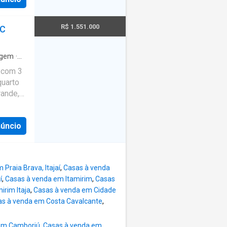
o deck e
m
eitar
R$ 1.551.000
SC
õe de 1
bamento
o
agem
·
a com 3
te.
quarto
o nobre,
rande,
e
arte
al para
rta,
zado,
núncio
piscina,
de
ue há
33
Praia Brava, Itajaí
,
Casas à venda
í
,
Casas à venda em Itamirim
,
Casas
irim Itaja
,
Casas à venda em Cidade
s à venda em Costa Cavalcante
,
em Camboriú
,
Casas à venda em