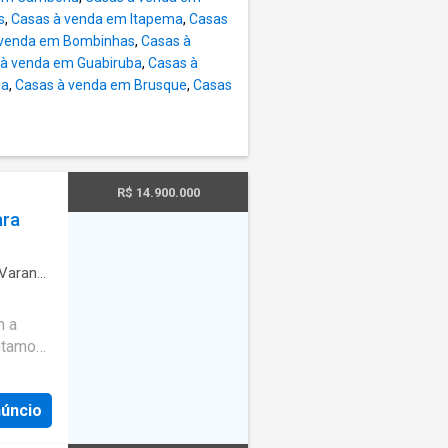
s
,
Casas à venda em Itapema
,
Casas
 venda em Bombinhas
,
Casas à
 à venda em Guabiruba
,
Casas à
ha
,
Casas à venda em Brusque
,
Casas
R$ 14.900.000
ara
Varanda
ueira
·
m a
entamos
ão,
tinos
núncio
ticas do
os: 04 *