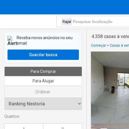
4.358 casas à vend
Receba novos anúncios no seu
email
Começar
>
Casas à ven
Guardar busca
Para Comprar
Para Alugar
Ordenar:
Quartos