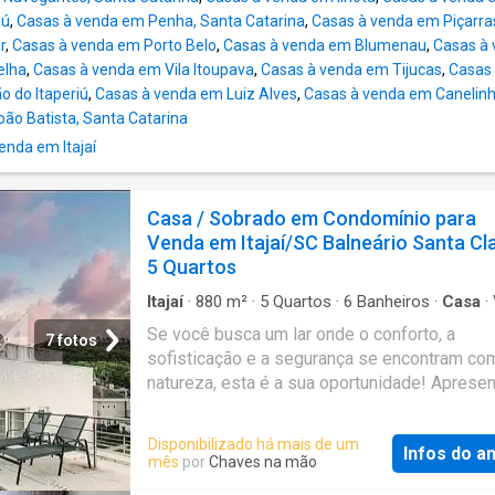
iú
,
Casas à venda em Penha, Santa Catarina
,
Casas à venda em Piçarra
r
,
Casas à venda em Porto Belo
,
Casas à venda em Blumenau
,
Casas à
elha
,
Casas à venda em Vila Itoupava
,
Casas à venda em Tijucas
,
Casas
 do Itaperiú
,
Casas à venda em Luiz Alves
,
Casas à venda em Canelin
ão Batista, Santa Catarina
nda em Itajaí
Casa / Sobrado em Condomínio para
Venda em Itajaí/SC Balneário Santa Cl
5 Quartos
Itajaí
·
880
m²
·
5
Quartos
·
6
Banheiros
·
Casa
·
·
Garagem
·
Sauna
·
Piscina
·
Elevador
·
Churrasq
Se você busca um lar onde o conforto, a
Sala de jogos
·
Sala multiuso
7 fotos
sofisticação e a segurança se encontram co
natureza, esta é a sua oportunidade! Apres
uma casa única no melhor condomínio da regi
situada na cobiçada Praia Brava, um dos des
Disponibilizado há mais de um
Infos do a
mais preservados e requisitados. Caracterís
mês
por
Chaves na mão
Imóvel: * Área construída: 880 m² * Paviment