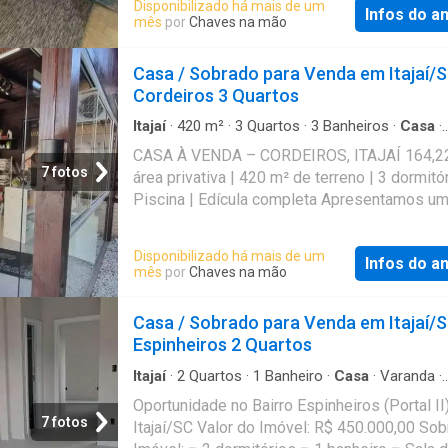
Disponibilizado há mais de um
Infos do a
contato com nossos corretores e agende uma
mês
por
Chaves na mão
Imobiliária Tradição Referência: CA0136
Casa / Sobrado para Venda em Itajaí/
Cordeiros 3 Quartos
Itajaí
·
420
m²
·
3
Quartos
·
3
Banheiros
·
Casa
·
Garagem
·
Piscina
·
Churrasqueira
·
Sala multius
CASA À VENDA – CORDEIROS, ITAJAÍ 164,2
7 fotos
área privativa | 420 m² de terreno | 3 dormitór
Piscina | Edícula completa Apresentamos u
ampla, completa e perfeita para quem busca
conforto, espaço e lazer, localizada no bairro
Disponibilizado há mais de um
Infos do a
Cordeiros, em Itajaí — um endereço estratégi
mês
por
Chaves na mão
próximo a comércios, serviços e vias de ace
SOBRE O IMÓVEL: Esta residência oferece
Casa / Sobrado para Venda em Itajaí/
excelente distribuição interna, ambientes are
Espinheiros 2 Quartos
uma área de lazer completa, ideal para famíl
valorizam bem-estar e praticidade. Composi
Itajaí
·
2
Quartos
·
1
Banheiro
·
Casa
·
Varanda
·
Garagem
·
Churrasqueira
·
Ar Condicionado
Imóvel 3 dormitórios Sala de estar espaçosa
Oportunidade no Bairro Espinheiros (Portal II
Cozinha ampla 3 banheiros 4 vagas de gara
7 fotos
Itajaí/SC Valor do Imóvel: R$ 450.000,00 Sob
Home office — perfeito para quem trabalha 