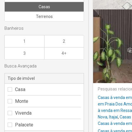
Casas
Terrenos
Banheiros
1
2
3
4+
Busca Avançada
Tipo de imóvel
Casa
Pesquisas relaci
Casas à venda em
Monte
em Praia Dos Am
à venda em Ressac
Vivenda
Nova, Itajaí
,
Casas 
Casas à venda em C
Palacete
Casas à venda em