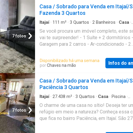
Suítes: 05 suítes máster (sendo 02 com clos
Casa / Sobrado para Venda em Itajaí/
dormitório * Ambientes: * Sala de estar e jant
Fazenda 3 Quartos
amplas * Espaço gourmet integrado com var
Piscina com área para relaxamento * Lavande
Itajaí
·
111
m²
·
3
Quartos
·
2
Banheiros
·
Casa
·
Garagem
·
Churrasqueira
·
Ar Condicionado
·
Qui
Vagas de Garagem: 06 vagas * Mobiliada e
Se você procura um imóvel completo, este s
Sala multiuso
decorada com excelente gosto * Área para e
7 fotos
vai te surpreender! - 1 Suíte + 2 dormitórios 
(espera instalada) Condomínio: Localizado 
Garagem para 2 carros - Ar-condicionado - 2
área nobre e totalmente planejada, o condom
banheiros + lavabo - Área de lazer com
oferece infraestrutura de alto nível, para voc
churrasqueira e quintal gramado - Casa muit
Disponibilizado há uma semana
família desfrutarem do máximo de conforto e
Infos do a
distribuída Um imóvel excelente, pensado pa
por
Chaves na mão
* Área de Lazer Completa: * Piscina semi-ol
quem valoriza conforto, lazer e qualidade de 
piscina infantil * Salão de festas e lounge *
Venha conhecer e se encantar! Agende sua vi
Casa / Sobrado para Venda em Itajaí/
gourmet e churrasqueiras * Sauna e spa * Sa
se surpreenda! (47) 9 Contato/WhatsApp Obs
Paciência 3 Quartos
jogos, boate e cin
imóvel está sujeito a alteração de preço, con
de pagamento e disponibilidade, sem aviso p
Itajaí
·
27.438
m²
·
3
Quartos
·
Casa
·
Piscina
·
Churrasqueira
Referência: SO0011
O charme de uma casa no sítio! Deseja ter u
7 fotos
refúgio em meio a natureza? Conheça essa 
que fica no bairro Paciência, em Itajaí. São 2
m² de terreno, com uma linda casa com 1 suí
dormitórios, churrasqueira e piscina. (47) | e