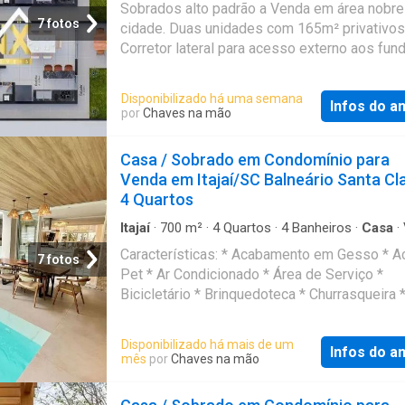
ENTREGA: Junho de 2026 Agende sua visita
Sobrados alto padrão a Venda em área nobre
dos nossos corretores. Contato: (47) / (47) 9
7 fotos
cidade. Duas unidades com 165m² privativos
Referência: CA00438
Corretor lateral para acesso externo aos fund
suítes. Living integrado. Área de serviços. L
Area de festas com churrasqueira e lavabo. 
Disponibilizado há uma semana
Infos do a
vagas de garagens laterais. Infra pra água qu
por
Chaves na mão
ar condicionados. Piso porcelanato em gran
formato. Entrega prevista para Março/2026. 
Casa / Sobrado em Condomínio para
Venda: R$ 1.600.000,00. Aceitamos financia
Venda em Itajaí/SC Balneário Santa Cl
bancário mediante aprovação de crédito. Ent
4 Quartos
contato e agende sua visita 47 1 X 29-01-26
Referência: SO0035
Itajaí
·
700
m²
·
4
Quartos
·
4
Banheiros
·
Casa
·
·
Piscina
·
Segurança
·
Academia
·
Lareira
·
Características: * Acabamento em Gesso * A
Churrasqueira
·
Ar Condicionado
·
Área de servi
7 fotos
Pet * Ar Condicionado * Área de Serviço *
Área das crianças
·
Sala de jogos
·
Alarme
Bicicletário * Brinquedoteca * Churrasqueira 
Cinema * Closet * Cozinha * Decorado * Esp
Fitness * Espaço Gourmet * Estar Íntimo *
Disponibilizado há mais de um
Infos do a
Fechadura Eletrônica * Hidromassagem * H
mês
por
Chaves na mão
Office * Infra para Ar Split * Internet / WiFi * 
Lareira * Lavabo * Móveis Planejados * Pet 