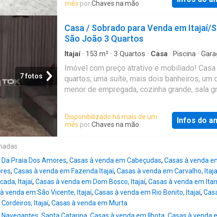
lavabo e churrasqueira à carvão conectada a
mês
por
Chaves na mão
spa instalados no garden, proporcionando u
espaço perfeito para receber amigos e aprov
Casa / Sobrado para Venda em Itajaí/
momentos em família. No piso superior, disp
São João 3 Quartos
suíte + 2 dormitórios e banheiro social. Aca
de excelente padrão, com porcelanato no pis
Itajaí
·
153
m²
·
3
Quartos
·
Casa
·
Piscina
·
Gar
Churrasqueira
inferior e vinílico no piso superior. Possui
Imóvel com preço atrativo e mobiliado! Cas
preparação para ar-condicionado e água quen
7 fotos
quartos, uma suíte, mais dois banheiros, um 
Vagas para dois carros. Localizado em regiã
menor de empregada, cozinha grande, sala g
na parte mais alta do Bairro São João, livre d
com porcelanato e acabamento com gesso, p
enchentes, em rua tranquila e residencial. Ide
superior com lavanderia separada e área cobe
Disponibilizado há mais de um
famílias que desejam morar em bairro valori
Infos do a
espaço gourmet com churrasqueira a carvão, 
mês
por
Chaves na mão
seguro e próximo ao Centro, sem abrir mão 
canil, garagem para até 4 carros. Só entrar e
espaço externo e área de lazer privativa. O q
aproveitar a nova moradia. Referência: CA00
onadas
próximo: Supermercados Escolas Farmácias
Padarias Comércio local variado Aproximada
 Da Praia Dos Amores
,
Casas à venda em Cabeçudas
,
Casas à venda em 
ores
,
Casas à venda em Fazenda Itajaí
,
Casas à venda em Carvalho, Itaja
ada, Itajaí
,
Casas à venda em Dom Bosco, Itajaí
,
Casas à venda em Itam
à venda em São Vicente, Itajaí
,
Casas à venda em Rio Bonito, Itajaí
,
Casa
ordeiros, Itajaí
,
Casas à venda em Murta
 Navegantes, Santa Catarina
,
Casas à venda em Ilhota
,
Casas à venda 