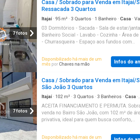
Casa / Sobrado para Venda em Itajaí/
Duplex 2: Reservado Duplex 3: R$469.000,0
Ressacada 3 Quartos
4: R$479.000,00 (esquina, fotos do anúncio)
5: Reservado Duplex 6: R$459.000,000 ( ulti
Itajaí
·
95
m²
·
3
Quartos
·
1
Banheiro
·
Casa
·
Va
Garagem
·
Churrasqueira
·
Área de serviço
do anúncio). Referência: VER195
03 Dormitórios - Sacada - Sala de estar/janta
7 fotos
Banheiro Social - Lavabo - Cozinha - Área de
- Churrasqueira - Espaço aos fundos com
aproximadamente 7,00 m² - Excelente acab
com pisos em Porcelanato - Ficam no imóve
Disponibilizado há mais de um
Infos do a
os móvel sob medida - 01 Vaga de garagem 
mês
por
Chaves na mão
LOCALIZAÇÃO PRIVILEGIADA - IMÓVEL
DISPONÍVEL PARA FINANCIAMENTO BANC
Casa / Sobrado para Venda em Itajaí/
IMEDIATO - ENTRE EM CONTATO COM UM 
São João 3 Quartos
NOSSOS CORRETORES, SOLICITE MAIS
INFORMAÇÕES E AGENDE SUA VISITA. Refer
Itajaí
·
102
m²
·
3
Quartos
·
3
Banheiros
·
Casa
·
Garagem
·
Churrasqueira
·
Ar Condicionado
·
Sa
SO0061
ACEITA FINANCIAMENTO E PERMUTA. Sobra
multiuso
7 fotos
venda no Bairro São João, com 102 m² de ár
privativa, ideal para quem busca conforto,
modernidade e localização estratégica. No p
inferior, conta com amplo living integrado, lav
Disponibilizado há mais de um
Infos do a