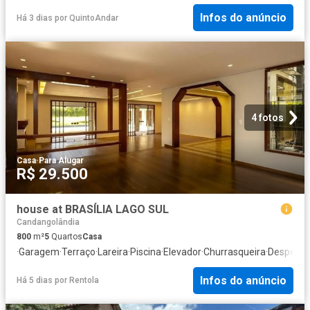
Infos do anúncio
Há 3 dias
por
QuintoAndar
4 fotos
Casa
·
Para Alugar
R$ 29.500
house at BRASÍLIA LAGO SUL
Candangolândia
800
m²
5
Quartos
Casa
·
Garagem
·
Terraço
·
Lareira
·
Piscina
·
Elevador
·
Churrasqueira
·
Despens
Infos do anúncio
Há 5 dias
por
Rentola