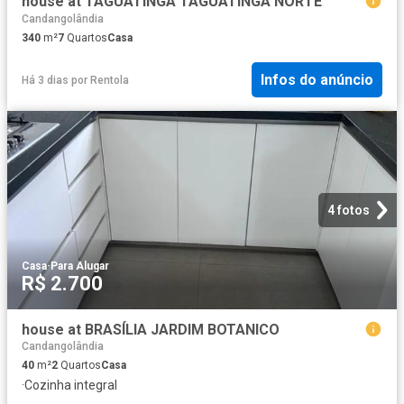
house at TAGUATINGA TAGUATINGA NORTE
Candangolândia
340
m²
7
Quartos
Casa
Infos do anúncio
Há 3 dias
por
Rentola
4 fotos
Casa
·
Para Alugar
R$ 2.700
house at BRASÍLIA JARDIM BOTANICO
Candangolândia
40
m²
2
Quartos
Casa
·
Cozinha integral