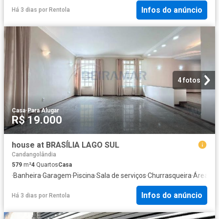
Infos do anúncio
Há 3 dias
por
Rentola
4 fotos
Casa
·
Para Alugar
R$ 19.000
house at BRASÍLIA LAGO SUL
Candangolândia
579
m²
4
Quartos
Casa
·
Banheira
·
Garagem
·
Piscina
·
Sala de serviços
·
Churrasqueira
·
Área de 
Infos do anúncio
Há 3 dias
por
Rentola