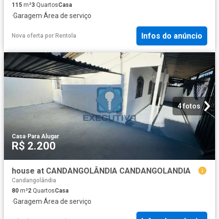
115
m²
3
Quartos
Casa
·
Garagem
·
Área de serviço
Infos do anúncio
Nova oferta
por
Rentola
4 fotos
Casa
·
Para Alugar
R$ 2.200
house at CANDANGOLÂNDIA CANDANGOLANDIA
Candangolândia
80
m²
2
Quartos
Casa
·
Garagem
·
Área de serviço