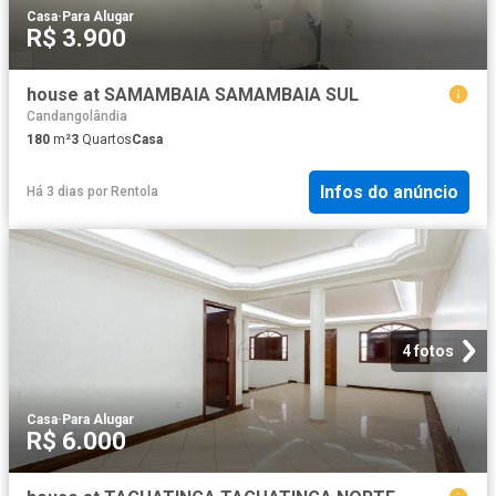
Casa
·
Para Alugar
R$ 3.900
house at SAMAMBAIA SAMAMBAIA SUL
Candangolândia
180
m²
3
Quartos
Casa
Infos do anúncio
Há 3 dias
por
Rentola
4 fotos
Casa
·
Para Alugar
R$ 6.000