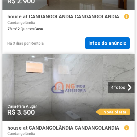
R$ 2.900
house at CANDANGOLÂNDIA CANDANGOLANDIA
Candangolândia
78
m²
2
Quartos
Casa
Infos do anúncio
Há 3 dias
por
Rentola
4 fotos
Casa
·
Para Alugar
R$ 3.500
Nova oferta
house at CANDANGOLÂNDIA CANDANGOLANDIA
Candangolândia