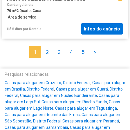
Candangolândia
70
m²
2
Quartos
Casa
·
Área de serviço
Infos do anúncio
Há 5 dias
por
Rentola
1
2
3
4
5
>
Pesquisas relacionadas
Casas para alugar em Cruzeiro, Distrito Federal
,
Casas para alugar
em Brasília, Distrito Federal
,
Casas para alugar em Guará, Distrito
Federal
,
Casas para alugar em Núcleo Bandeirante
,
Casas para
alugar em Lago Sul
,
Casas para alugar em Riacho Fundo
,
Casas
para alugar em Lago Norte
,
Casas para alugar em Taguatinga
,
Casas para alugar em Recanto das Emas
,
Casas para alugar em
São Sebastião, Distrito Federal
,
Casas para alugar em Paranoá
,
Casas para alugar em Samambaia
,
Casas para alugar em