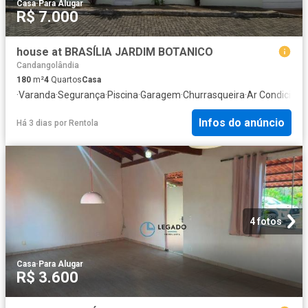
Casa
·
Para Alugar
R$ 7.000
house at BRASÍLIA JARDIM BOTANICO
Candangolândia
180
m²
4
Quartos
Casa
·
Varanda
·
Segurança
·
Piscina
·
Garagem
·
Churrasqueira
·
Ar Condicion
Infos do anúncio
Há 3 dias
por
Rentola
4 fotos
Casa
·
Para Alugar
R$ 3.600