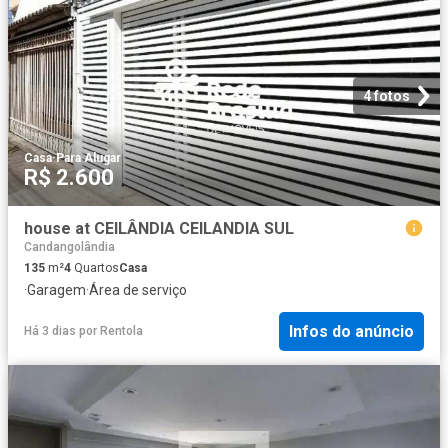
4 fotos
Casa
·
Para Alugar
R$ 2.600
house at CEILÂNDIA CEILANDIA SUL
Candangolândia
135
m²
4
Quartos
Casa
·
Garagem
·
Área de serviço
Infos do anúncio
Há 3 dias
por
Rentola