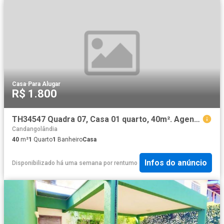
Casa
·
Para Alugar
R$ 1.800
TH34547 Quadra 07, Casa 01 quarto, 40m². Agende sua visita!
Candangolândia
40
m²
1
Quarto
1
Banheiro
Casa
Infos do anúncio
Disponibilizado há uma semana
por
rentumo