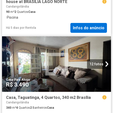
house at BRASÍLIA LAGO NORTE
Candangolândia
90
m²
2
Quartos
Casa
·
Piscina
Infos do anúncio
Há 5 dias
por
Rentola
12 fotos
Casa
·
Para Alugar
R$ 3.490
Casa, Taguatinga, 4 Quartos, 340 m2 Brasília
Candangolândia
340
m²
4
Quartos
2
Banheiros
Casa