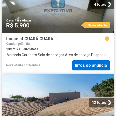
4 fotos
Casa
·
Para Alugar
R$ 5.900
Nova oferta
house at GUARÁ GUARA II
Candangolândia
139
m²
7
Quartos
Casa
·
Varanda
·
Garagem
·
Sala de serviços
·
Área de serviço
·
Despensa
Infos do anúncio
Nova oferta
por
Rentola
12 fotos