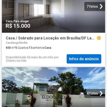
7 fotos
Casa
·
Para Alugar
R$ 15.000
Casa / Sobrado para Locação em Brasília/DF Lago Sul 5 Quartos
Candangolândia
650
m²
5
Quartos
7
Banheiros
Casa
Disponibilizado há mais de um mês
por
Infos do anúncio
Chaves na mão
4 fotos