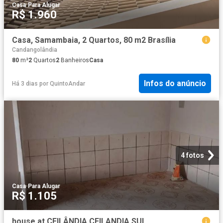
Casa
·
Para Alugar
R$ 1.960
Casa, Samambaia, 2 Quartos, 80 m2 Brasília
Candangolândia
80
m²
2
Quartos
2
Banheiros
Casa
Infos do anúncio
Há 3 dias
por
QuintoAndar
4 fotos
Casa
·
Para Alugar
R$ 1.105
house at CEILÂNDIA CEILANDIA SUL