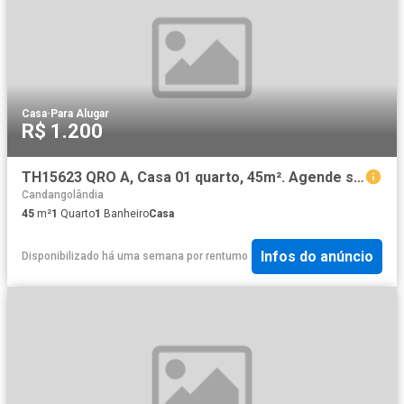
Casa
·
Para Alugar
R$ 1.200
TH15623 QRO A, Casa 01 quarto, 45m². Agende sua visita!
Candangolândia
45
m²
1
Quarto
1
Banheiro
Casa
Infos do anúncio
Disponibilizado há uma semana
por
rentumo