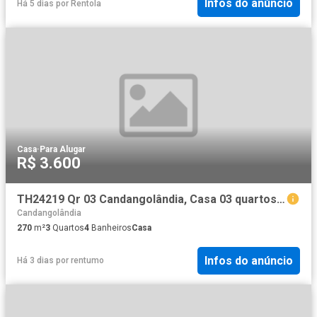
Infos do anúncio
Há 5 dias
por
Rentola
Casa
·
Para Alugar
R$ 3.600
TH24219 Qr 03 Candangolândia, Casa 03 quartos, 270m²². Agende a sua visita!
Candangolândia
270
m²
3
Quartos
4
Banheiros
Casa
Infos do anúncio
Há 3 dias
por
rentumo