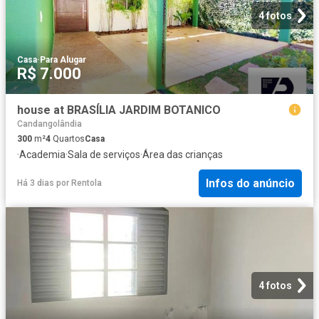
4 fotos
Casa
·
Para Alugar
R$ 7.000
house at BRASÍLIA JARDIM BOTANICO
Candangolândia
300
m²
4
Quartos
Casa
·
Academia
·
Sala de serviços
·
Área das crianças
Infos do anúncio
Há 3 dias
por
Rentola
4 fotos