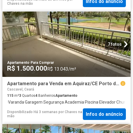
Infos do anúncio
Chaves na mão
7 fotos
Apartamento
·
Para Comprar
R$ 1.500.000
R$ 13.043/m²
Apartamento para Venda em Aquiraz/CE Porto das Dunas 3 Quartos
Cascavel, Ceará
115
m²
3
Quartos
4
Banheiros
Apartamento
·
Varanda
·
Garagem
·
Segurança
·
Academia
·
Piscina
·
Elevador
·
Churrasq
Disponibilizado Há 3 semanas
por
Chaves na
Infos do anúncio
mão