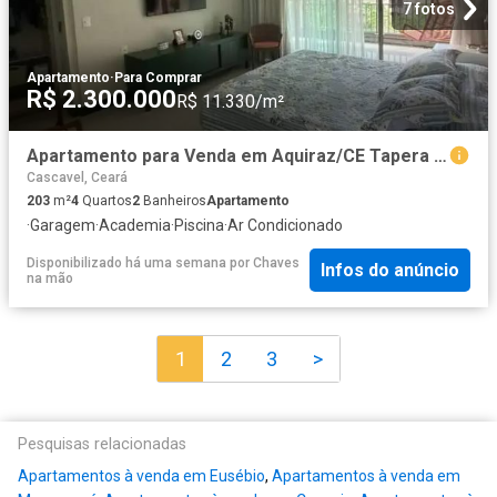
7 fotos
Apartamento
·
Para Comprar
R$ 2.300.000
R$ 11.330/m²
Apartamento para Venda em Aquiraz/CE Tapera 4 Quartos
Cascavel, Ceará
203
m²
4
Quartos
2
Banheiros
Apartamento
·
Garagem
·
Academia
·
Piscina
·
Ar Condicionado
Disponibilizado há uma semana
por
Chaves
Infos do anúncio
na mão
1
2
3
>
Pesquisas relacionadas
Apartamentos à venda em Eusébio
,
Apartamentos à venda em