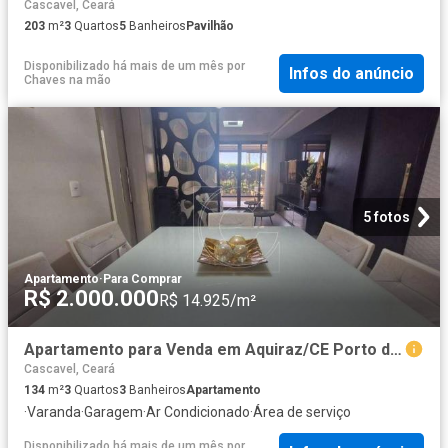
Cascavel, Ceará
203
m²
3
Quartos
5
Banheiros
Pavilhão
Disponibilizado há mais de um mês
por
Infos do anúncio
Chaves na mão
5 fotos
Apartamento
·
Para Comprar
R$ 2.000.000
R$ 14.925/m²
Apartamento para Venda em Aquiraz/CE Porto das Dunas 3 Quartos
Cascavel, Ceará
134
m²
3
Quartos
3
Banheiros
Apartamento
·
Varanda
·
Garagem
·
Ar Condicionado
·
Área de serviço
Disponibilizado há mais de um mês
por