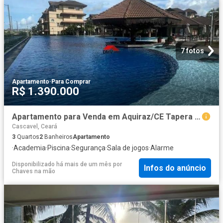
7 fotos
Apartamento
·
Para Comprar
R$ 1.390.000
Apartamento para Venda em Aquiraz/CE Tapera 3 Quartos
Cascavel, Ceará
3
Quartos
2
Banheiros
Apartamento
·
Academia
·
Piscina
·
Segurança
·
Sala de jogos
·
Alarme
Disponibilizado há mais de um mês
por
Infos do anúncio
Chaves na mão