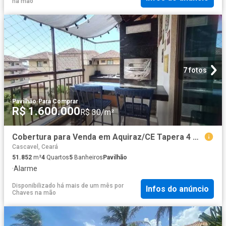
na mão
7 fotos
Pavilhão
·
Para Comprar
R$ 1.600.000
R$ 30/m²
Cobertura para Venda em Aquiraz/CE Tapera 4 Quartos
Cascavel, Ceará
51.852
m²
4
Quartos
5
Banheiros
Pavilhão
·
Alarme
Disponibilizado há mais de um mês
por
Infos do anúncio
Chaves na mão