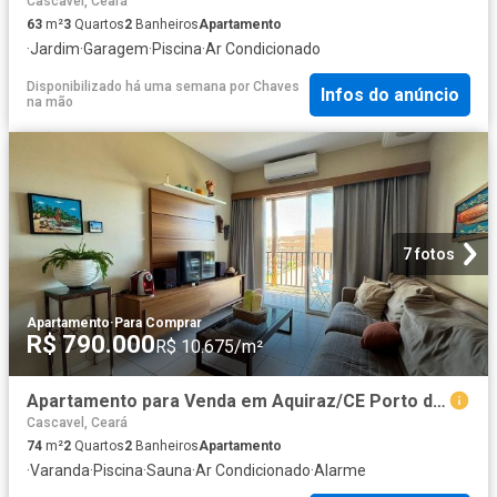
Cascavel, Ceará
63
m²
3
Quartos
2
Banheiros
Apartamento
·
Jardim
·
Garagem
·
Piscina
·
Ar Condicionado
Disponibilizado há uma semana
por
Chaves
Infos do anúncio
na mão
7 fotos
Apartamento
·
Para Comprar
R$ 790.000
R$ 10.675/m²
Apartamento para Venda em Aquiraz/CE Porto das Dunas 2 Quartos
Cascavel, Ceará
74
m²
2
Quartos
2
Banheiros
Apartamento
·
Varanda
·
Piscina
·
Sauna
·
Ar Condicionado
·
Alarme