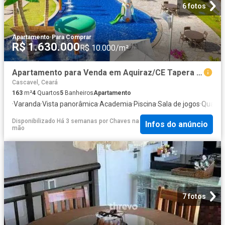
6 fotos
Apartamento
·
Para Comprar
R$ 1.630.000
R$ 10.000/m²
Apartamento para Venda em Aquiraz/CE Tapera 4 Quartos
Cascavel, Ceará
163
m²
4
Quartos
5
Banheiros
Apartamento
·
Varanda
·
Vista panorâmica
·
Academia
·
Piscina
·
Sala de jogos
·
Quadra 
Disponibilizado Há 3 semanas
por
Chaves na
Infos do anúncio
mão
7 fotos