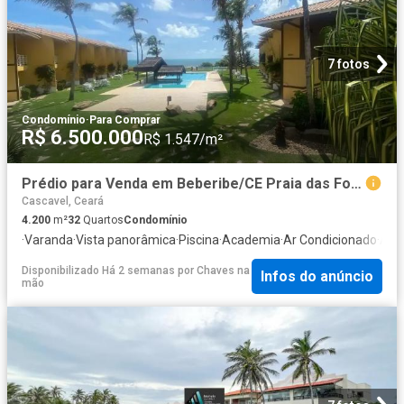
7 fotos
Condomínio
·
Para Comprar
R$ 6.500.000
R$ 1.547/m²
Prédio para Venda em Beberibe/CE Praia das Fontes 32 Quartos
Cascavel, Ceará
4.200
m²
32
Quartos
Condomínio
·
Varanda
·
Vista panorâmica
·
Piscina
·
Academia
·
Ar Condicionado
·
Área
Disponibilizado Há 2 semanas
por
Chaves na
Infos do anúncio
mão