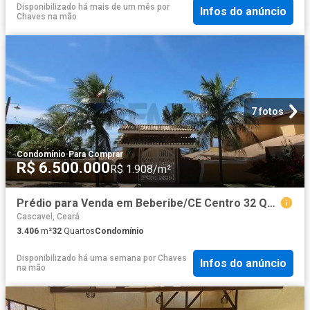
Disponibilizado há mais de um mês
por
Infos do anúncio
Chaves na mão
7 fotos
Condomínio
·
Para Comprar
R$ 6.500.000
R$ 1.908/m²
Prédio para Venda em Beberibe/CE Centro 32 Quartos
Cascavel, Ceará
3.406
m²
32
Quartos
Condomínio
Disponibilizado há uma semana
por
Chaves
Infos do anúncio
na mão