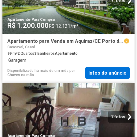
7 fotos
Apartamento
·
Para Comprar
R$ 1.200.000
R$ 12.121/m²
Apartamento para Venda em Aquiraz/CE Porto das Dunas 2 Quartos
Cascavel, Ceará
99
m²
2
Quartos
3
Banheiros
Apartamento
·
Garagem
Disponibilizado há mais de um mês
por
Infos do anúncio
Chaves na mão
7 fotos
Apartamento
·
Para Comprar