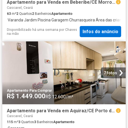
Apartamento para Venda em Beberibe/CE Morro Branco 2 Quartos
Cascavel, Ceará
63
m²
2
Quartos
2
Banheiros
Apartamento
·
Varanda
·
Jardim
·
Piscina
·
Garagem
·
Churrasqueira
·
Área das crianças
Disponibilizado há uma semana
por
Chaves
Infos do anúncio
na mão
7 fotos
Apartamento
·
Para Comprar
R$ 1.449.000
R$ 12.600/m²
Apartamento para Venda em Aquiraz/CE Porto das Dunas 3 Quartos
Cascavel, Ceará
115
m²
3
Quartos
3
Banheiros
Apartamento