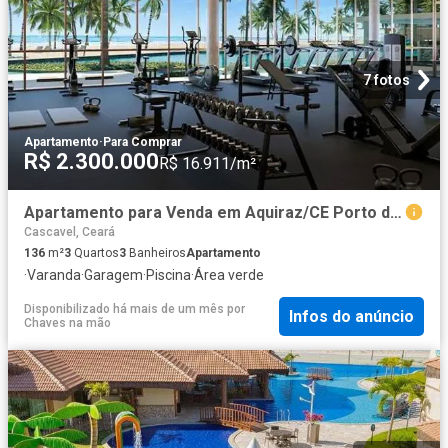
7 fotos
Apartamento
·
Para Comprar
R$ 2.300.000
R$ 16.911/m²
Apartamento para Venda em Aquiraz/CE Porto das Dunas 3 Quartos
Cascavel, Ceará
136
m²
3
Quartos
3
Banheiros
Apartamento
·
Varanda
·
Garagem
·
Piscina
·
Área verde
Disponibilizado há mais de um mês
por
Infos do anúncio
Chaves na mão