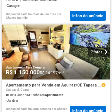
203
m²
4
Quartos
5
Banheiros
Pavilhão
·
Garagem
Disponibilizado há mais de um mês
por
Infos do anúncio
Chaves na mão
7 fotos
Apartamento
·
Para Comprar
R$ 1.150.000
R$ 14.197/m²
Apartamento para Venda em Aquiraz/CE Tapera 3 Quartos
Cascavel, Ceará
81
m²
3
Quartos
3
Banheiros
Apartamento
·
Jardim
Disponibilizado há uma semana
por
Chaves
Infos do anúncio