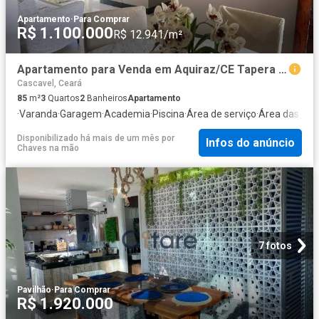
Apartamento
·
Para Comprar
R$ 1.100.000
R$ 12.941/m²
Apartamento para Venda em Aquiraz/CE Tapera 3 Quartos
Cascavel, Ceará
85
m²
3
Quartos
2
Banheiros
Apartamento
·
Varanda
·
Garagem
·
Academia
·
Piscina
·
Área de serviço
·
Área das cri
Disponibilizado há mais de um mês
por
Infos do anúncio
Chaves na mão
7 fotos
Pavilhão
·
Para Comprar
R$ 1.920.000