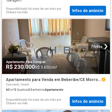
·
Garagem
Disponibilizado há mais de um mês
por
Infos do anúncio
Chaves na mão
7 fotos
Apartamento
·
Para Comprar
R$ 230.000
R$ 3.650/m²
Apartamento para Venda em Beberibe/CE Morro Branco 2 Quartos
Cascavel, Ceará
63
m²
2
Quartos
2
Banheiros
Apartamento
Disponibilizado há mais de um mês
por
Infos do anúncio
Chaves na mão