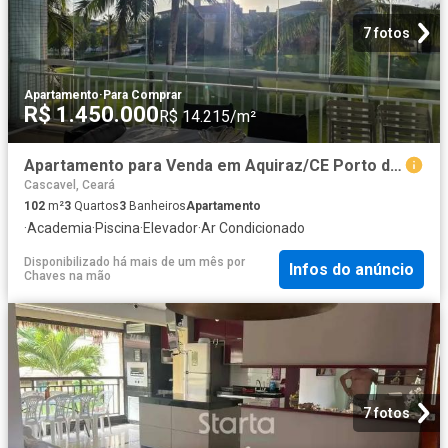
7 fotos
Apartamento
·
Para Comprar
R$ 1.450.000
R$ 14.215/m²
Apartamento para Venda em Aquiraz/CE Porto das Dunas 3 Quartos
Cascavel, Ceará
102
m²
3
Quartos
3
Banheiros
Apartamento
·
Academia
·
Piscina
·
Elevador
·
Ar Condicionado
Disponibilizado há mais de um mês
por
Infos do anúncio
Chaves na mão
7 fotos