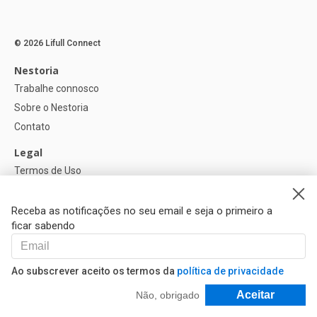
© 2026 Lifull Connect
Nestoria
Trabalhe connosco
Sobre o Nestoria
Contato
Legal
Termos de Uso
Política de privacidade
Política de Cookies
Receba as notificações no seu email e seja o primeiro a
ficar sabendo
Ajuda
FAQ
Ao subscrever aceito os termos da
política de privacidade
Nossos Parceiros
Filtrar e Classificar
Aceitar
Não, obrigado