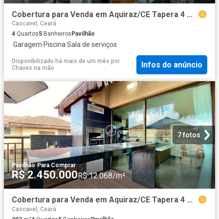
Cobertura para Venda em Aquiraz/CE Tapera 4 Quartos
Cascavel, Ceará
4
Quartos
5
Banheiros
Pavilhão
·
Garagem
·
Piscina
·
Sala de serviços
Disponibilizado há mais de um mês
por
Infos do anúncio
Chaves na mão
7 fotos
Pavilhão
·
Para Comprar
R$ 2.450.000
R$ 12.068/m²
Cobertura para Venda em Aquiraz/CE Tapera 4 Quartos
Cascavel, Ceará