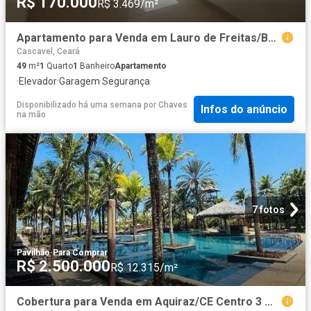
R$ 170.000
R$ 3.469/m²
Apartamento para Venda em Lauro de Freitas/BA Centro 1 Quartos
Cascavel, Ceará
49
m²
1
Quarto
1
Banheiro
Apartamento
·
Elevador
·
Garagem
·
Segurança
Disponibilizado há uma semana
por
Chaves
Infos do anúncio
na mão
7 fotos
Pavilhão
·
Para Comprar
R$ 2.500.000
R$ 12.315/m²
Cobertura para Venda em Aquiraz/CE Centro 3 Quartos