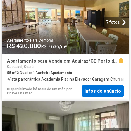
7 fotos
Apartamento
·
Para Comprar
R$ 420.000
R$ 7.636/m²
Apartamento para Venda em Aquiraz/CE Porto das Dunas 2 Quartos
Cascavel, Ceará
55
m²
2
Quartos
1
Banheiro
Apartamento
·
Vista panorâmica
·
Academia
·
Piscina
·
Elevador
·
Garagem
·
Churrasque
Disponibilizado há mais de um mês
por
Infos do anúncio
Chaves na mão