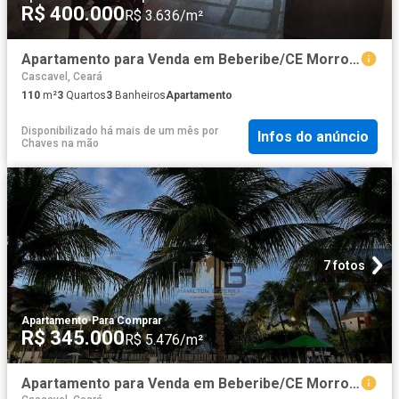
R$ 400.000
R$ 3.636/m²
Apartamento para Venda em Beberibe/CE Morro Branco 3 Quartos
Cascavel, Ceará
110
m²
3
Quartos
3
Banheiros
Apartamento
Disponibilizado há mais de um mês
por
Infos do anúncio
Chaves na mão
7 fotos
Apartamento
·
Para Comprar
R$ 345.000
R$ 5.476/m²
Apartamento para Venda em Beberibe/CE Morro Branco 3 Quartos