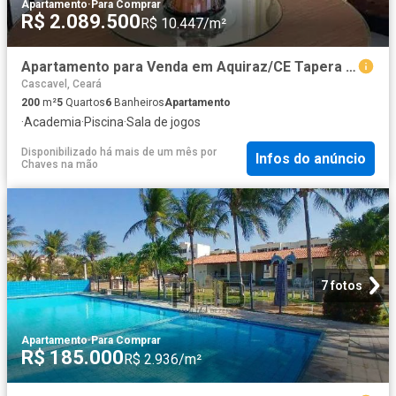
Apartamento
·
Para Comprar
R$ 2.089.500
R$ 10.447/m²
Apartamento para Venda em Aquiraz/CE Tapera 5 Quartos
Cascavel, Ceará
200
m²
5
Quartos
6
Banheiros
Apartamento
·
Academia
·
Piscina
·
Sala de jogos
Disponibilizado há mais de um mês
por
Infos do anúncio
Chaves na mão
7 fotos
Apartamento
·
Para Comprar
R$ 185.000
R$ 2.936/m²