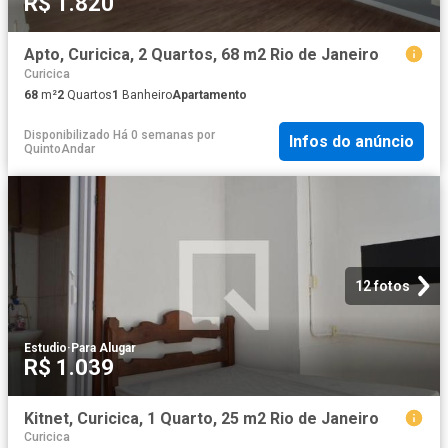
R$ 1.820
Apto, Curicica, 2 Quartos, 68 m2 Rio de Janeiro
Curicica
68
m²
2
Quartos
1
Banheiro
Apartamento
Disponibilizado Há 0 semanas
por
Infos do anúncio
QuintoAndar
12 fotos
Estudio
·
Para Alugar
R$ 1.039
Kitnet, Curicica, 1 Quarto, 25 m2 Rio de Janeiro
Curicica