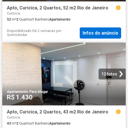
Apto, Curicica, 2 Quartos, 52 m2 Rio de Janeiro
Curicica
52
m²
2
Quartos
1
Banheiro
Apartamento
Disponibilizado Há 2 semanas
por
Infos do anúncio
QuintoAndar
12 fotos
Apartamento
·
Para Alugar
R$ 1.430
Apto, Curicica, 2 Quartos, 43 m2 Rio de Janeiro
Curicica
43
m²
2
Quartos
1
Banheiro
Apartamento