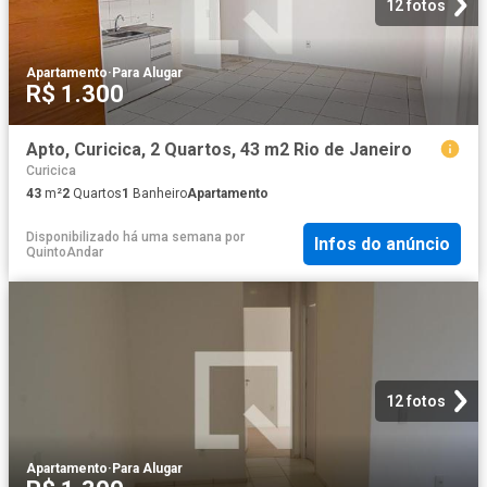
12 fotos
Apartamento
·
Para Alugar
R$ 1.300
Apto, Curicica, 2 Quartos, 43 m2 Rio de Janeiro
Curicica
43
m²
2
Quartos
1
Banheiro
Apartamento
Disponibilizado há uma semana
por
Infos do anúncio
QuintoAndar
12 fotos
Apartamento
·
Para Alugar