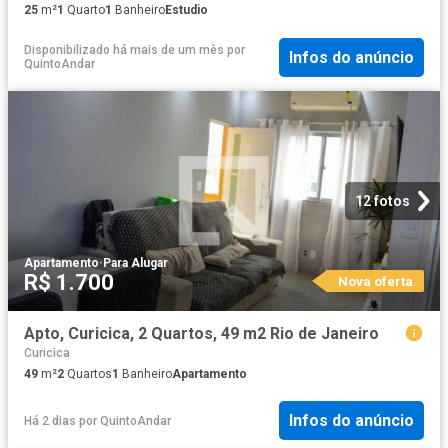
25
m²
1
Quarto
1
Banheiro
Estudio
Disponibilizado há mais de um mês
por
Infos do anúncio
QuintoAndar
12 fotos
Apartamento
·
Para Alugar
R$ 1.700
Nova oferta
Apto, Curicica, 2 Quartos, 49 m2 Rio de Janeiro
Curicica
49
m²
2
Quartos
1
Banheiro
Apartamento
Infos do anúncio
Há 2 dias
por
QuintoAndar