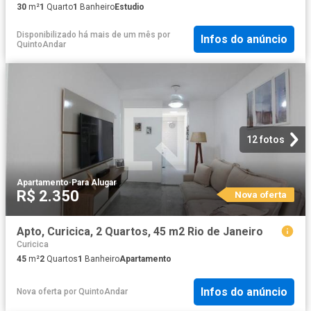
30
m²
1
Quarto
1
Banheiro
Estudio
Disponibilizado há mais de um mês
por
Infos do anúncio
QuintoAndar
12 fotos
Apartamento
·
Para Alugar
R$ 2.350
Nova oferta
Apto, Curicica, 2 Quartos, 45 m2 Rio de Janeiro
Curicica
45
m²
2
Quartos
1
Banheiro
Apartamento
Infos do anúncio
Nova oferta
por
QuintoAndar