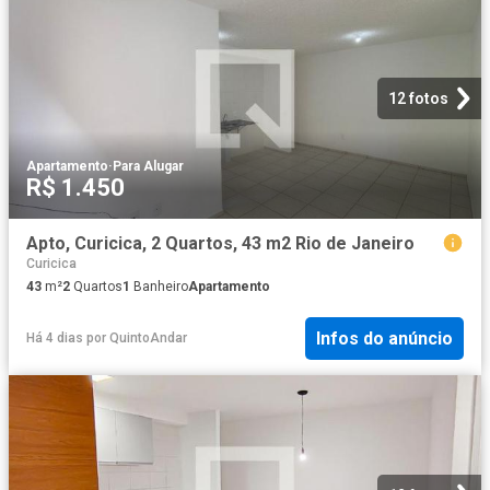
12 fotos
Apartamento
·
Para Alugar
R$ 1.450
Apto, Curicica, 2 Quartos, 43 m2 Rio de Janeiro
Curicica
43
m²
2
Quartos
1
Banheiro
Apartamento
Infos do anúncio
Há 4 dias
por
QuintoAndar