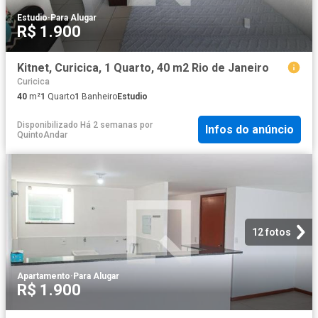
Estudio
·
Para Alugar
R$ 1.900
Kitnet, Curicica, 1 Quarto, 40 m2 Rio de Janeiro
Curicica
40
m²
1
Quarto
1
Banheiro
Estudio
Disponibilizado Há 2 semanas
por
Infos do anúncio
QuintoAndar
12 fotos
Apartamento
·
Para Alugar
R$ 1.900