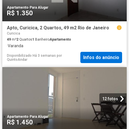
Apartamento
·
Para Alugar
R$ 1.350
Apto, Curicica, 2 Quartos, 49 m2 Rio de Janeiro
Curicica
49
m²
2
Quartos
1
Banheiro
Apartamento
·
Varanda
Disponibilizado Há 3 semanas
por
Infos do anúncio
QuintoAndar
12 fotos
Apartamento
·
Para Alugar
R$ 1.450