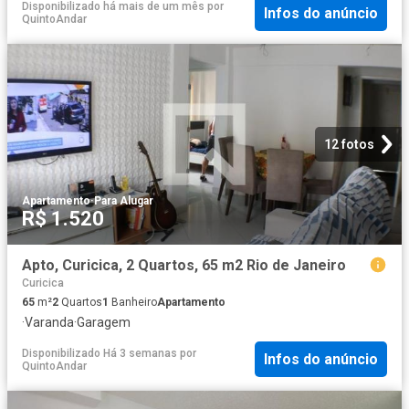
Disponibilizado há mais de um mês
por
Infos do anúncio
QuintoAndar
12 fotos
Apartamento
·
Para Alugar
R$ 1.520
Apto, Curicica, 2 Quartos, 65 m2 Rio de Janeiro
Curicica
65
m²
2
Quartos
1
Banheiro
Apartamento
·
Varanda
·
Garagem
Disponibilizado Há 3 semanas
por
Infos do anúncio
QuintoAndar