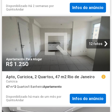
Disponibilizado Há 2 semanas
por
Infos do anúncio
QuintoAndar
12 fotos
Apartamento
·
Para Alugar
R$ 1.250
Apto, Curicica, 2 Quartos, 47 m2 Rio de Janeiro
Curicica
47
m²
2
Quartos
1
Banheiro
Apartamento
Disponibilizado há mais de um mês
por
Infos do anúncio
QuintoAndar