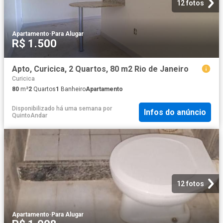
12 fotos
Apartamento
·
Para Alugar
R$ 1.500
Apto, Curicica, 2 Quartos, 80 m2 Rio de Janeiro
Curicica
80
m²
2
Quartos
1
Banheiro
Apartamento
Disponibilizado há uma semana
por
Infos do anúncio
QuintoAndar
12 fotos
Apartamento
·
Para Alugar