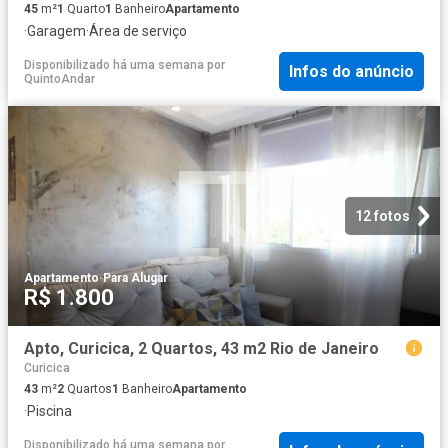
45
m²
1
Quarto
1
Banheiro
Apartamento
·
Garagem
·
Área de serviço
Disponibilizado há uma semana
por
Infos do anúncio
QuintoAndar
12 fotos
Apartamento
·
Para Alugar
R$ 1.800
Apto, Curicica, 2 Quartos, 43 m2 Rio de Janeiro
Curicica
43
m²
2
Quartos
1
Banheiro
Apartamento
·
Piscina
Disponibilizado há uma semana
por