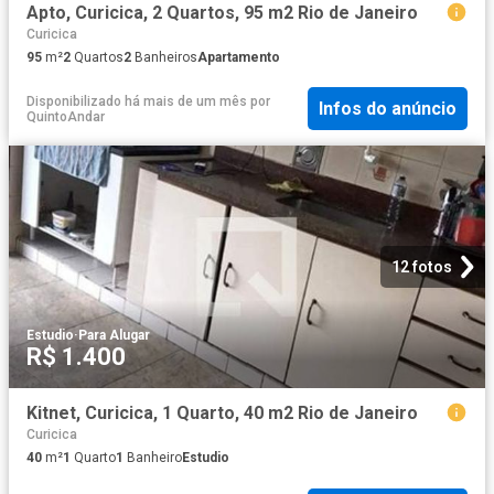
Apto, Curicica, 2 Quartos, 95 m2 Rio de Janeiro
Curicica
95
m²
2
Quartos
2
Banheiros
Apartamento
Disponibilizado há mais de um mês
por
Infos do anúncio
QuintoAndar
12 fotos
Estudio
·
Para Alugar
R$ 1.400
Kitnet, Curicica, 1 Quarto, 40 m2 Rio de Janeiro
Curicica
40
m²
1
Quarto
1
Banheiro
Estudio