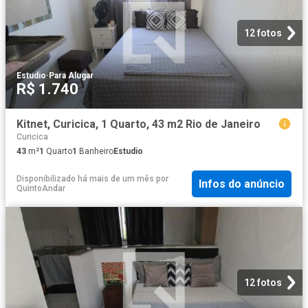
12 fotos
Estudio
·
Para Alugar
R$ 1.740
Kitnet, Curicica, 1 Quarto, 43 m2 Rio de Janeiro
Curicica
43
m²
1
Quarto
1
Banheiro
Estudio
Disponibilizado há mais de um mês
por
Infos do anúncio
QuintoAndar
12 fotos