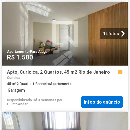
12 fotos
Apartamento
·
Para Alugar
R$ 1.500
Apto, Curicica, 2 Quartos, 45 m2 Rio de Janeiro
Curicica
45
m²
2
Quartos
1
Banheiro
Apartamento
·
Garagem
Disponibilizado Há 3 semanas
por
Infos do anúncio
QuintoAndar