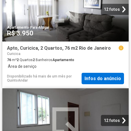
12 fotos
Apartamento
·
Para Alugar
R$ 3.950
Apto, Curicica, 2 Quartos, 76 m2 Rio de Janeiro
Curicica
76
m²
2
Quartos
2
Banheiros
Apartamento
·
Área de serviço
Disponibilizado há mais de um mês
por
Infos do anúncio
QuintoAndar
12 fotos