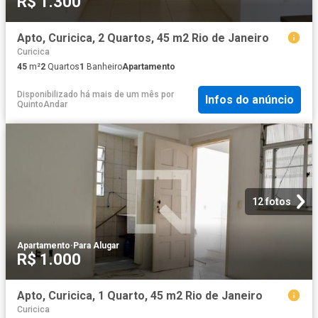
R$ 1.300
Apto, Curicica, 2 Quartos, 45 m2 Rio de Janeiro
Curicica
45
m²
2
Quartos
1
Banheiro
Apartamento
Disponibilizado há mais de um mês
por
Infos do anúncio
QuintoAndar
12 fotos
Apartamento
·
Para Alugar
R$ 1.000
Apto, Curicica, 1 Quarto, 45 m2 Rio de Janeiro
Curicica