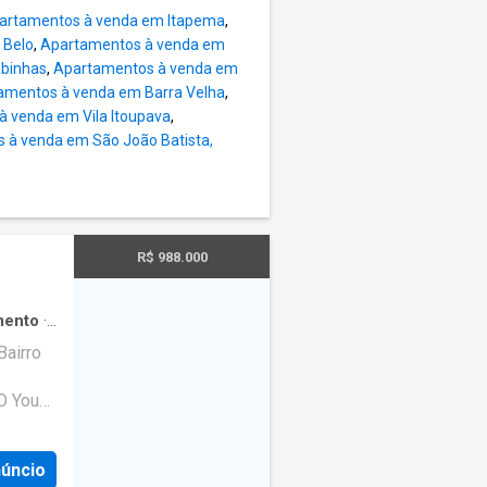
artamentos à venda em Itapema
,
 Belo
,
Apartamentos à venda em
porciona
binhas
,
Apartamentos à venda em
 com
amentos à venda em Barra Velha
,
ços de
 venda em Vila Itoupava
,
 espaço
 à venda em São João Batista,
R$ 988.000
mento
·
e jogos
Bairro
O You
estilo e
ais
núncio