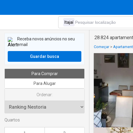
28.824 apartament
Receba novos anúncios no seu
email
Começar
>
Apartament
Guardar busca
Para Comprar
Para Alugar
Ordenar:
Quartos