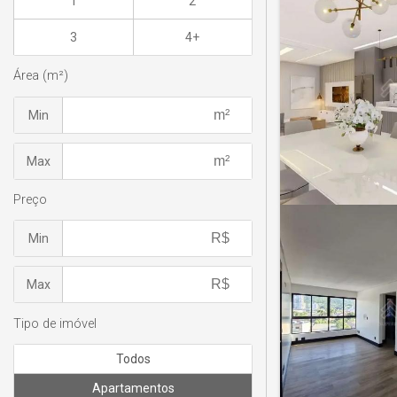
1
2
3
4+
Área (m²)
Min
Max
Preço
Min
Max
Tipo de imóvel
Todos
Apartamentos