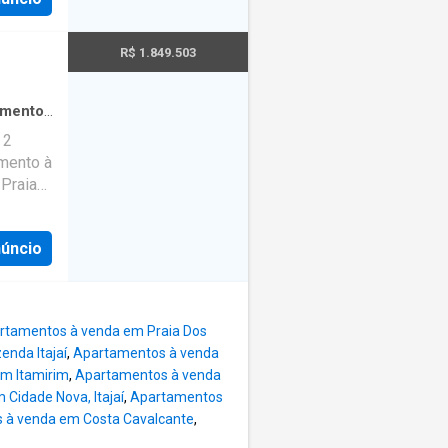
 e tarde
e conta
. Além
m •Sala
dade em
R$ 1.849.503
 Serviço
m
amento
·
squeira
 você e
 2
elhor,
amento à
ácias,
 Praia
ejados
ico.
rível
núncio
e estar
o
ende uma
queira e
nunca
o para
ou?
rtamentos à venda em Praia Dos
m um
nda Itajaí
,
Apartamentos à venda
de. O
m Itamirim
,
Apartamentos à venda
to de
Cidade Nova, Itajaí
,
Apartamentos
 olhar.
 à venda em Costa Cavalcante
,
is e 4