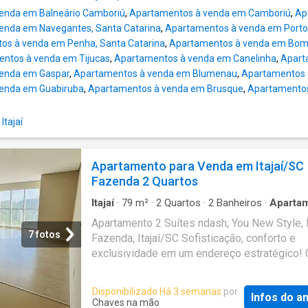
salas comerciais, o projeto se destaca pela
enda em Balneário Camboriú
,
Apartamentos à venda em Camboriú
,
Ap
arquitetura imponente e pela localização
enda em Navegantes, Santa Catarina
,
Apartamentos à venda em Porto
privilegiada. Sua infraestrutura completa pro
os à venda em Penha, Santa Catarina
,
Apartamentos à venda em Bom
uma experiência única de lazer e bem-estar,
ntos à venda em Tijucas
,
Apartamentos à venda em Canelinha
,
Apart
opções para todas as idades. Entre os espa
enda em Gaspar
,
Apartamentos à venda em Blumenau
,
Apartamentos à
destaque estão a piscina adulto e infantil, o
enda em Guabiruba
,
Apartamentos à venda em Brusque
,
Apartamentos
fitness health, salão
Itajaí
Apartamento para Venda em Itajaí/SC
Fazenda 2 Quartos
Itajaí
·
79
m²
·
2
Quartos
·
2
Banheiros
·
Aparta
Varanda
·
Garagem
·
Academia
·
Piscina
·
Sala d
Apartamento 2 Suítes ndash; You New Style, 
7 fotos
Fazenda, Itajaí/SC Sofisticação, conforto e
exclusividade em um endereço estratégico! 
New Style redefine o conceito de morar com 
requinte no bairro Fazenda, uma das áreas m
Disponibilizado Há 3 semanas
por
Infos do a
valorizadas de Itajaí. Este empreendimento
Chaves na mão