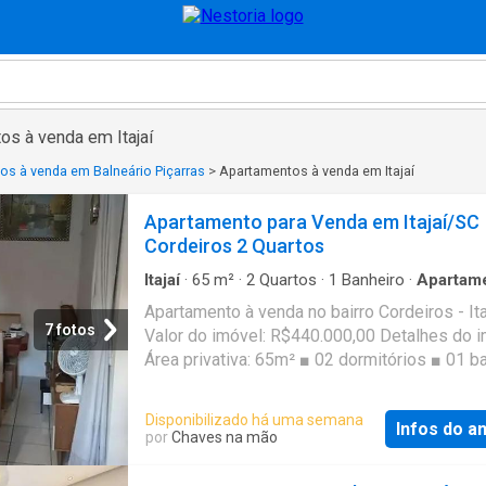
os à venda em Itajaí
os à venda em Balneário Piçarras
>
Apartamentos à venda em Itajaí
Apartamento para Venda em Itajaí/SC
Cordeiros 2 Quartos
Itajaí
·
65
m²
·
2
Quartos
·
1
Banheiro
·
Apartam
Garagem
·
Churrasqueira
·
Área das crianças
·
Á
Apartamento à venda no bairro Cordeiros - Ita
verde
7 fotos
Valor do imóvel: R$440.000,00 Detalhes do 
Área privativa: 65m² ■ 02 dormitórios ■ 01 b
■ 01 vaga de garagem ■ Churrasqueira Cond
Infraestrutura ■ Playground ■ Área verde luz
Disponibilizado há uma semana
Infos do a
CRECI 9666J Referência: 564
por
Chaves na mão