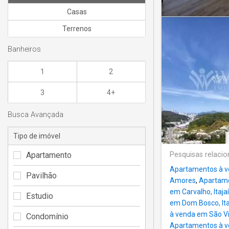
Casas
Terrenos
Banheiros
1
2
3
4+
Busca Avançada
Tipo de imóvel
Apartamento
Pesquisas relaci
Apartamentos à 
Pavilhão
Amores
,
Apartame
em Carvalho, Itajaí
Estudio
em Dom Bosco, Ita
à venda em São Vic
Condomínio
Apartamentos à ve