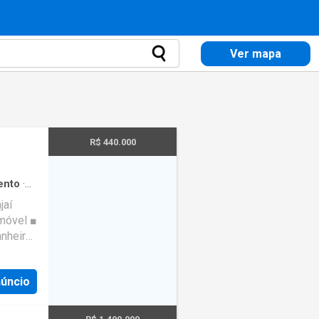
Ver mapa
R$ 440.000
ento
·
rea
jaí
imóvel ■
anheiro
omínio /
 imóvel
núncio