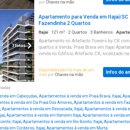
melhor da posição solar, com o sol da manhã
por
Chaves na mão
Apartamento possui 122m² de área privativa 
iluminando o espaço de forma aconchegante
com: •03 suítes •Lavabo •02 Vaga de garage
disso, o aquecimento a gás garante comodi
Apartamento para Venda em Itajaí/SC
de estar e jantar integrada •Cozinha •Área de
todas as estações do ano. O condomínio é
Fazendinha 2 Quartos
•Sacada C/ Churrasqueira a carvão •Rebaixa
completo, com academia, hidromassagem,
playground, sala de jogos e salão de festas,
Itajaí
·
121
m²
·
2
Quartos
·
3
Banheiros
·
Apart
Varanda
·
Academia
·
Piscina
·
Garagem
·
Churra
proporcionando diversão e relaxamento para
Apartamento no Artefacto Towers by CK com
·
Área de serviço
sua família. E a localização não poderia ser m
7 fotos
quartos à Venda, Praia Brava em Itajaí Apart
próximo a bancos, escolas, faculdades, farm
venda no Edifício Artefacto CK, localizado na
hospitais, igrejas, padarias, praças, rodovias,
Brava em Itajaí, um dos endereços mais des
shoppings, supermercados e transporte públ
do litoral catarinense. Com 84,95m² de área
Disponibilizado há mais de um
Não perca a oportunidade de adquirir este inc
Infos do a
privativa, o imóvel conta com 2 suítes, sala d
mês
por
Chaves na mão
apartamento de alto padrão. Entre em contat
e jantar integradas, cozinha moderna, área de
conosco através do formulário do site e ag
serviço, banheiro social, sacada com churras
onadas
visita. Comprar um apartamento dos sonhos 
1 vaga de garagem. Cada detalhe foi pensad
foi tão fácil. Aguardamos por você! Interess
venda em Cabeçudas
,
Apartamentos à venda em Praia Brava, Itajaí
,
Apa
oferecer conforto, praticidade e elegância e
ntos à venda em Da Praia Dos Amores
,
Apartamentos à venda em Faze
ambiente que traduz sofisticação e brasilida
,
Apartamentos à venda em Ressacada, Itajaí
,
Apartamentos à venda e
Artefacto Towers by CK é um empreendimen
jaí
,
Apartamentos à venda em Itamirim Itaja
,
Apartamentos à venda em 
alto padrão que impressiona desde o primeiro
ente, Itajaí
,
Apartamentos à venda em Rio Bonito, Itajaí
,
Apartamentos
Com 35 pavimentos, 195 unidades residencia
nda em Cordeiros, Itajaí
,
Apartamentos à venda em Murta