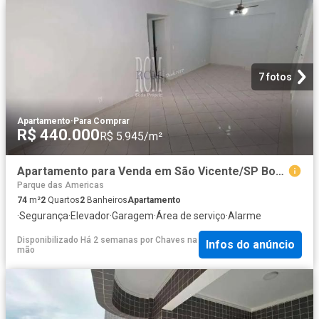
7 fotos
Apartamento
·
Para Comprar
R$ 440.000
R$ 5.945/m²
Apartamento para Venda em São Vicente/SP Boa Vista 2 Quartos
Parque das Americas
74
m²
2
Quartos
2
Banheiros
Apartamento
·
Segurança
·
Elevador
·
Garagem
·
Área de serviço
·
Alarme
Disponibilizado Há 2 semanas
por
Chaves na
Infos do anúncio
mão