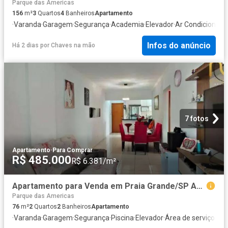
Parque das Americas
156
m²
3
Quartos
4
Banheiros
Apartamento
·
Varanda
·
Garagem
·
Segurança
·
Academia
·
Elevador
·
Ar Condicionado
Infos do anúncio
Há 2 dias
por
Chaves na mão
7 fotos
Apartamento
·
Para Comprar
R$ 485.000
R$ 6.381/m²
Apartamento para Venda em Praia Grande/SP Aviação 2 Quartos
Parque das Americas
76
m²
2
Quartos
2
Banheiros
Apartamento
·
Varanda
·
Garagem
·
Segurança
·
Piscina
·
Elevador
·
Área de serviço