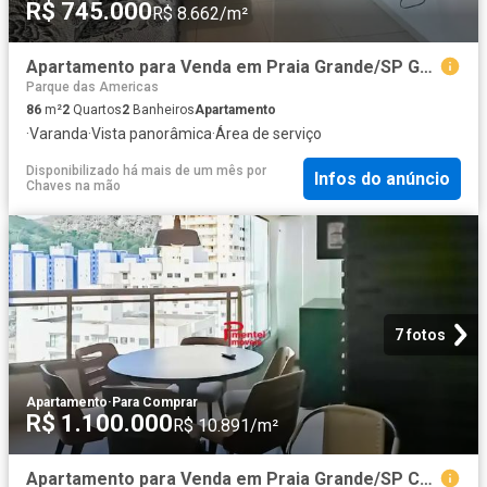
R$ 745.000
R$ 8.662/m²
Apartamento para Venda em Praia Grande/SP Guilhermina 2 Quartos
Parque das Americas
86
m²
2
Quartos
2
Banheiros
Apartamento
·
Varanda
·
Vista panorâmica
·
Área de serviço
Disponibilizado há mais de um mês
por
Infos do anúncio
Chaves na mão
7 fotos
Apartamento
·
Para Comprar
R$ 1.100.000
R$ 10.891/m²
Apartamento para Venda em Praia Grande/SP Canto do Forte 2 Quartos