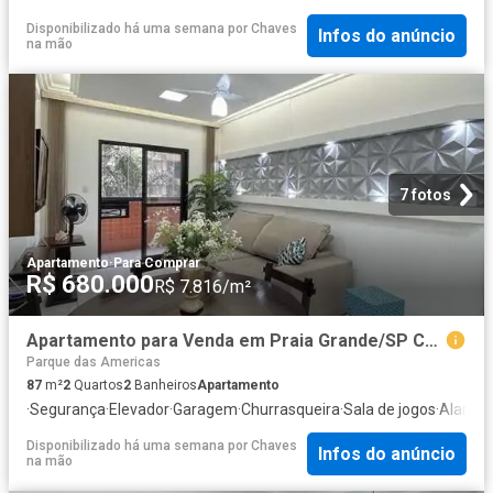
Disponibilizado há uma semana
por
Chaves
Infos do anúncio
na mão
7 fotos
Apartamento
·
Para Comprar
R$ 680.000
R$ 7.816/m²
Apartamento para Venda em Praia Grande/SP Canto do Forte 2 Quartos
Parque das Americas
87
m²
2
Quartos
2
Banheiros
Apartamento
·
Segurança
·
Elevador
·
Garagem
·
Churrasqueira
·
Sala de jogos
·
Alarme
Disponibilizado há uma semana
por
Chaves
Infos do anúncio
na mão