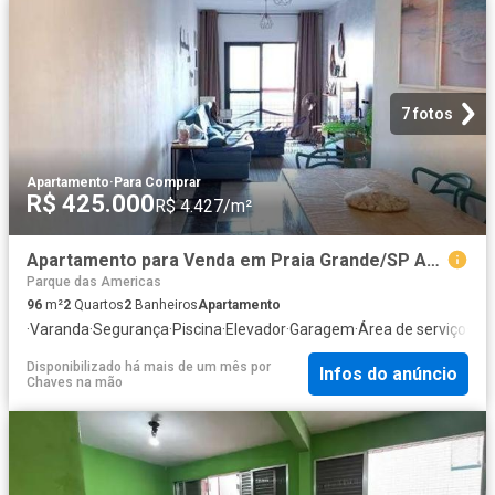
7 fotos
Apartamento
·
Para Comprar
R$ 425.000
R$ 4.427/m²
Apartamento para Venda em Praia Grande/SP Aviação 2 Quartos
Parque das Americas
96
m²
2
Quartos
2
Banheiros
Apartamento
·
Varanda
·
Segurança
·
Piscina
·
Elevador
·
Garagem
·
Área de serviço
·
Al
Disponibilizado há mais de um mês
por
Infos do anúncio
Chaves na mão