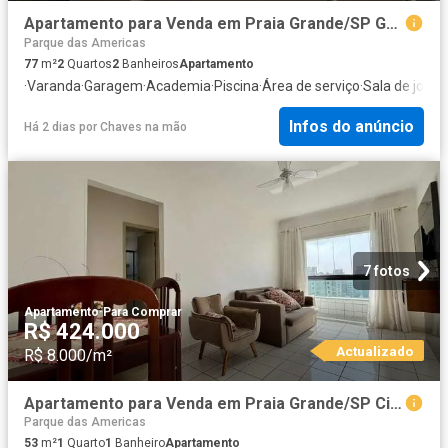
Apartamento para Venda em Praia Grande/SP Guilhermina 2 Quartos
Parque das Americas
77
m²
2
Quartos
2
Banheiros
Apartamento
·
Varanda
·
Garagem
·
Academia
·
Piscina
·
Área de serviço
·
Sala de jogos
Infos do anúncio
Há 2 dias
por
Chaves na mão
7 fotos
Apartamento
·
Para Comprar
R$ 424.000
Actualizado
R$ 8.000/m²
Apartamento para Venda em Praia Grande/SP Cidade Ocian 1 Quartos
Parque das Americas
53
m²
1
Quarto
1
Banheiro
Apartamento