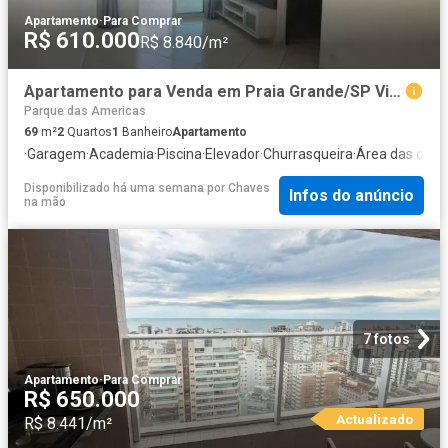
Apartamento
·
Para Comprar
R$ 610.000
R$ 8.840/m²
Apartamento para Venda em Praia Grande/SP Vila Assunção 2 Quartos
Parque das Americas
69
m²
2
Quartos
1
Banheiro
Apartamento
·
Garagem
·
Academia
·
Piscina
·
Elevador
·
Churrasqueira
·
Área das cria
Disponibilizado há uma semana
por
Chaves
Infos do anúncio
na mão
7 fotos
Apartamento
·
Para Comprar
R$ 650.000
Actualizado
R$ 8.441/m²