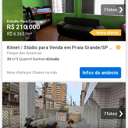
7 fotos
Estudio
·
Para Comprar
R$ 210.000
Nova oferta
R$ 6.363/m²
Kitnet / Stúdio para Venda em Praia Grande/SP Guilhermina 1 Quartos
Parque das Americas
33
m²
1
Quarto
1
Banheiro
Estudio
Infos do anúncio
Nova oferta
por
Chaves na mão
7 fotos