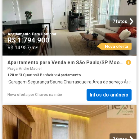
7 fotos
Apartamento
·
Para Comprar
R$ 1.794.900
Nova oferta
R$ 14.957/m²
Apartamento para Venda em São Paulo/SP Mooca 3 Quartos
Praça André Maciel
120
m²
3
Quartos
3
Banheiros
Apartamento
·
Garagem
·
Segurança
·
Sauna
·
Churrasqueira
·
Área de serviço
·
Área da
Infos do anúncio
Nova oferta
por
Chaves na mão