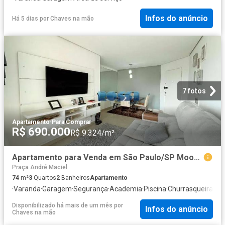
Infos do anúncio
Há 5 dias
por
Chaves na mão
7 fotos
Apartamento
·
Para Comprar
R$ 690.000
R$ 9.324/m²
Apartamento para Venda em São Paulo/SP Mooca 3 Quartos
Praça André Maciel
74
m²
3
Quartos
2
Banheiros
Apartamento
·
Varanda
·
Garagem
·
Segurança
·
Academia
·
Piscina
·
Churrasqueira
·
Áre
Disponibilizado há mais de um mês
por
Infos do anúncio
Chaves na mão