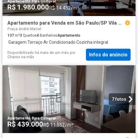
Apartamento
·
Para Comprar
R$ 1.980.000
R$ 14.452/m²
Apartamento para Venda em São Paulo/SP Vila Regente Feijó 3 Quartos
Praça André Maciel
137
m²
3
Quartos
4
Banheiros
Apartamento
·
Garagem
·
Terraço
·
Ar Condicionado
·
Cozinha integral
Disponibilizado há mais de um mês
por
Infos do anúncio
Chaves na mão
7 fotos
Apartamento
·
Para Comprar
R$ 439.000
R$ 11.552/m²