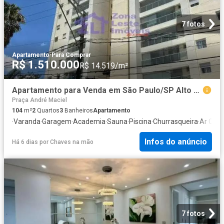
7 fotos
Apartamento
·
Para Comprar
R$ 1.510.000
R$ 14.519/m²
Apartamento para Venda em São Paulo/SP Alto da Mooca 2 Quartos
Praça André Maciel
104
m²
2
Quartos
3
Banheiros
Apartamento
·
Varanda
·
Garagem
·
Academia
·
Sauna
·
Piscina
·
Churrasqueira
·
Ar Cond
Infos do anúncio
Há 6 dias
por
Chaves na mão
7 fotos