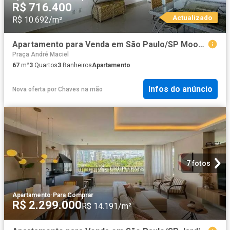
R$ 716.400
Actualizado
R$ 10.692/m²
Apartamento para Venda em São Paulo/SP Mooca 3 Quartos
Praça André Maciel
67
m²
3
Quartos
3
Banheiros
Apartamento
Infos do anúncio
Nova oferta
por
Chaves na mão
7 fotos
Apartamento
·
Para Comprar
R$ 2.299.000
R$ 14.191/m²