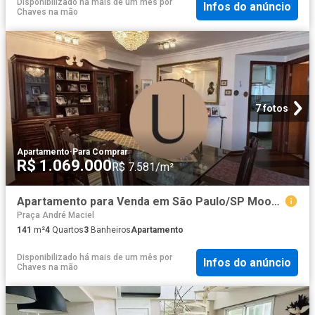
Disponibilizado há mais de um mês
por
Infos do anúncio
Chaves na mão
7 fotos
Apartamento
·
Para Comprar
R$ 1.069.000
R$ 7.581/m²
Apartamento para Venda em São Paulo/SP Mooca 4 Quartos
Praça André Maciel
141
m²
4
Quartos
3
Banheiros
Apartamento
Disponibilizado há mais de um mês
por
Infos do anúncio
Chaves na mão