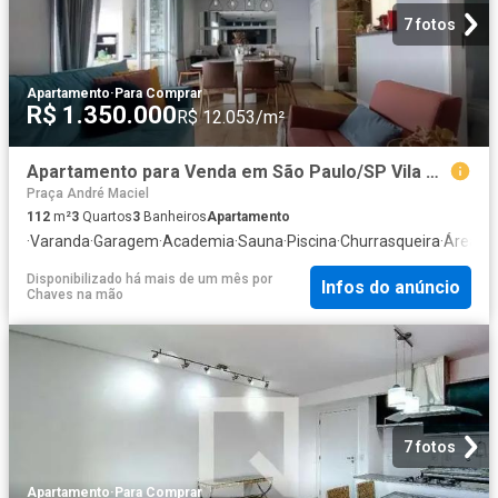
7 fotos
Apartamento
·
Para Comprar
R$ 1.350.000
R$ 12.053/m²
Apartamento para Venda em São Paulo/SP Vila Regente Feijó 3 Quartos
Praça André Maciel
112
m²
3
Quartos
3
Banheiros
Apartamento
·
Varanda
·
Garagem
·
Academia
·
Sauna
·
Piscina
·
Churrasqueira
·
Área de
Disponibilizado há mais de um mês
por
Infos do anúncio
Chaves na mão
7 fotos
Apartamento
·
Para Comprar