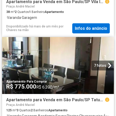
Apartamento para Venda em São Paulo/SP Vila Invernada 2 Quartos
Praça André Maciel
38
m²
2
Quartos
1
Banheiro
Apartamento
·
Varanda
·
Garagem
Disponibilizado há mais de um mês
por
Infos do anúncio
Chaves na mão
7 fotos
Apartamento
·
Para Comprar
R$ 775.000
R$ 6.200/m²
Apartamento para Venda em São Paulo/SP Tatuapé 3 Quartos
Praça André Maciel
125
m²
3
Quartos
2
Banheiros
Apartamento
·
Varanda
·
Garagem
·
Academia
·
Sauna
·
Piscina
·
Churrasqueira
·
Área de