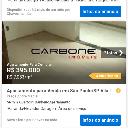
Disponibilizado há mais de um mês
por
Infos do anúncio
Chaves na mão
7 fotos
Apartamento
·
Para Comprar
R$ 395.000
Actualizado
R$ 7.053/m²
Apartamento para Venda em São Paulo/SP Vila Libanesa 2 Quartos
Praça André Maciel
56
m²
2
Quartos
1
Banheiro
Apartamento
·
Varanda
·
Elevador
·
Garagem
·
Área de serviço
Infos do anúncio
Nova oferta
por
Chaves na mão