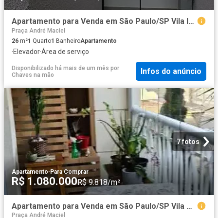
Apartamento para Venda em São Paulo/SP Vila Invernada 1 Quartos
Praça André Maciel
26
m²
1
Quarto
1
Banheiro
Apartamento
·
Elevador
·
Área de serviço
Disponibilizado há mais de um mês
por
Infos do anúncio
Chaves na mão
7 fotos
Apartamento
·
Para Comprar
R$ 1.080.000
R$ 9.818/m²
Apartamento para Venda em São Paulo/SP Vila Oratório 2 Quartos
Praça André Maciel