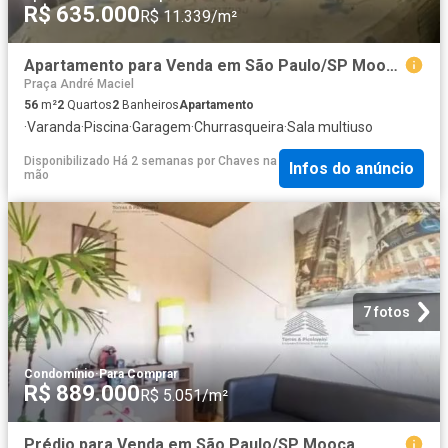
R$ 635.000
R$ 11.339/m²
Apartamento para Venda em São Paulo/SP Mooca 2 Quartos
Praça André Maciel
56
m²
2
Quartos
2
Banheiros
Apartamento
·
Varanda
·
Piscina
·
Garagem
·
Churrasqueira
·
Sala multiuso
Disponibilizado Há 2 semanas
por
Chaves na
Infos do anúncio
mão
7 fotos
Condomínio
·
Para Comprar
R$ 889.000
R$ 5.051/m²
Prédio para Venda em São Paulo/SP Mooca