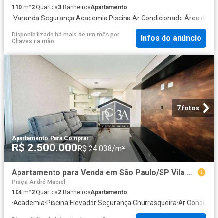
110
m²
2
Quartos
3
Banheiros
Apartamento
·
Varanda
·
Segurança
·
Academia
·
Piscina
·
Ar Condicionado
·
Área de se
Disponibilizado há mais de um mês
por
Infos do anúncio
Chaves na mão
7 fotos
Apartamento
·
Para Comprar
R$ 2.500.000
R$ 24.038/m²
Apartamento para Venda em São Paulo/SP Vila Regente Feijó 2 Quartos
Praça André Maciel
104
m²
2
Quartos
2
Banheiros
Apartamento
·
Academia
·
Piscina
·
Elevador
·
Segurança
·
Churrasqueira
·
Ar Condicio