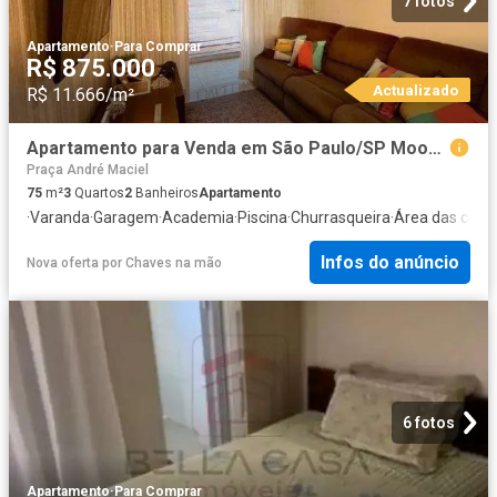
7 fotos
Apartamento
·
Para Comprar
R$ 875.000
Actualizado
R$ 11.666/m²
Apartamento para Venda em São Paulo/SP Mooca 3 Quartos
Praça André Maciel
75
m²
3
Quartos
2
Banheiros
Apartamento
·
Varanda
·
Garagem
·
Academia
·
Piscina
·
Churrasqueira
·
Área das cria
Infos do anúncio
Nova oferta
por
Chaves na mão
6 fotos
Apartamento
·
Para Comprar