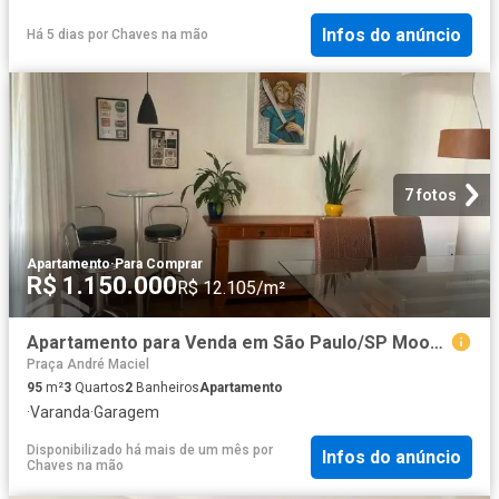
Infos do anúncio
Há 5 dias
por
Chaves na mão
7 fotos
Apartamento
·
Para Comprar
R$ 1.150.000
R$ 12.105/m²
Apartamento para Venda em São Paulo/SP Mooca 3 Quartos
Praça André Maciel
95
m²
3
Quartos
2
Banheiros
Apartamento
·
Varanda
·
Garagem
Disponibilizado há mais de um mês
por
Infos do anúncio
Chaves na mão