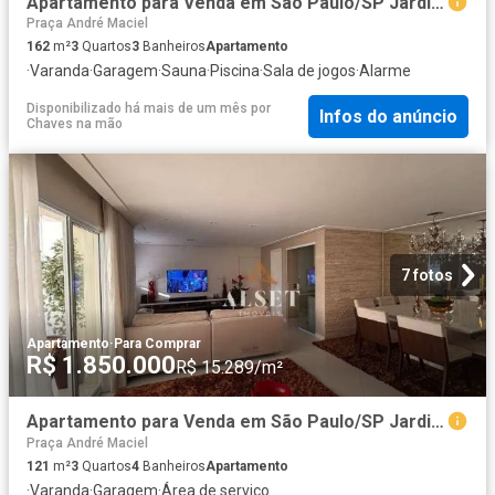
Apartamento para Venda em São Paulo/SP Jardim Anália Franco 3 Quartos
Praça André Maciel
162
m²
3
Quartos
3
Banheiros
Apartamento
·
Varanda
·
Garagem
·
Sauna
·
Piscina
·
Sala de jogos
·
Alarme
Disponibilizado há mais de um mês
por
Infos do anúncio
Chaves na mão
7 fotos
Apartamento
·
Para Comprar
R$ 1.850.000
R$ 15.289/m²
Apartamento para Venda em São Paulo/SP Jardim Anália Franco 3 Quartos
Praça André Maciel
121
m²
3
Quartos
4
Banheiros
Apartamento
·
Varanda
·
Garagem
·
Área de serviço