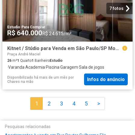
7 fotos
Estudio
·
Para Comprar
R$ 640.000
R$ 24.615/m²
Kitnet / Stúdio para Venda em São Paulo/SP Moema 1 Quartos
Praça André Maciel
26
m²
1
Quarto
1
Banheiro
Estudio
·
Varanda
·
Academia
·
Piscina
·
Garagem
·
Sala de jogos
Disponibilizado há mais de um mês
por
Infos do anúncio
Chaves na mão
1
2
3
4
5
>
Pesquisas relacionadas