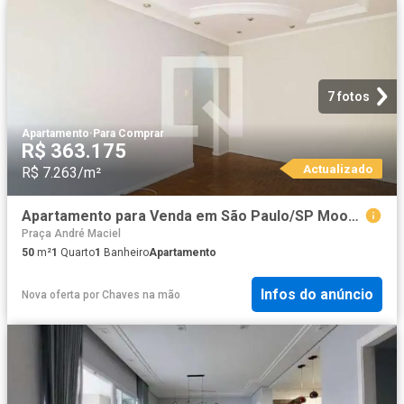
7 fotos
Apartamento
·
Para Comprar
R$ 363.175
Actualizado
R$ 7.263/m²
Apartamento para Venda em São Paulo/SP Mooca 1 Quartos
Praça André Maciel
50
m²
1
Quarto
1
Banheiro
Apartamento
Infos do anúncio
Nova oferta
por
Chaves na mão