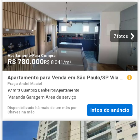
7 fotos
Apartamento
·
Para Comprar
R$ 780.000
R$ 8.041/m²
Apartamento para Venda em São Paulo/SP Vila Regente Feijó 3 Quartos
Praça André Maciel
97
m²
3
Quartos
2
Banheiros
Apartamento
·
Varanda
·
Garagem
·
Área de serviço
Disponibilizado há mais de um mês
por
Infos do anúncio
Chaves na mão