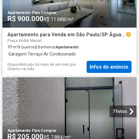
Apartamento
·
Para Comprar
R$ 900.000
R$ 11.688/m²
Apartamento para Venda em São Paulo/SP Água Rasa 3 Quartos
Praça André Maciel
77
m²
3
Quartos
2
Banheiros
Apartamento
·
Garagem
·
Terraço
·
Ar Condicionado
Disponibilizado há mais de um mês
por
Infos do anúncio
Chaves na mão
7 fotos
Apartamento
·
Para Comprar
R$ 205.000
R$ 7.884/m²