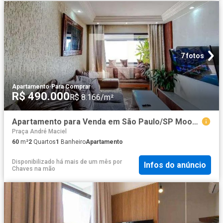
7 fotos
Apartamento
·
Para Comprar
R$ 490.000
R$ 8.166/m²
Apartamento para Venda em São Paulo/SP Mooca 2 Quartos
Praça André Maciel
60
m²
2
Quartos
1
Banheiro
Apartamento
Disponibilizado há mais de um mês
por
Infos do anúncio
Chaves na mão