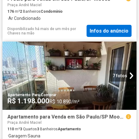
Praça André Maciel
176
m²
2
Banheiros
Condomínio
·
Ar Condicionado
Disponibilizado há mais de um mês
por
Infos do anúncio
Chaves na mão
7 fotos
Apartamento
·
Para Comprar
R$ 1.198.000
R$ 10.890/m²
Apartamento para Venda em São Paulo/SP Mooca 3 Quartos
Praça André Maciel
110
m²
3
Quartos
3
Banheiros
Apartamento
·
Garagem
·
Sauna