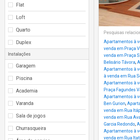
Flat
Loft
Quarto
Pesquisas relaci
Apartamentos à v
Duplex
venda em Praça V
Instalações
venda em Praça S
Belisário Távora
,
A
Garagem
Apartamentos à v
à venda em Rua Se
Piscina
Apartamentos à v
Praça Fagundes V
Academia
Apartamentos à v
Varanda
Ben Gurion
,
Apart
venda em Rua Itáp
Sala de jogos
venda em Rua Ava
Garcia Redondo
,
A
Churrasqueira
Apartamentos à v
venda em Rua Itat