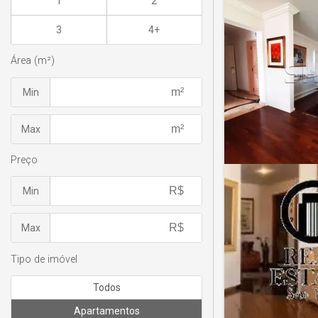
1
2
3
4+
Área (m²)
Min
Max
Preço
Min
Max
Tipo de imóvel
Todos
Apartamentos