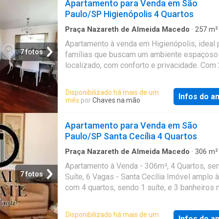
Apartamento para Venda em São
Paulo/SP Higienópolis 4 Quartos
Praça Nazareth de Almeida Macedo
·
257
m²
Quartos
·
5
Banheiros
·
Apartamento
·
Garage
Apartamento à venda em Higienópolis, ideal 
Piscina
7 fotos
famílias que buscam um ambiente espaçoso
localizado, com conforto e privacidade. Co
muito bem distribuídos, este imóvel oferece
vista rara e panorâmica para o bairro do Pac
Disponibilizado há mais de um
Infos do a
garantindo tranquilidade e exclusividade par
mês
por
Chaves na mão
moradores. Características do apartamento 
apartamento possui 4 dormitórios, sendo 1 su
Apartamento para Venda em São
com armários embutidos que proporcionam
Paulo/SP Santa Cecília 4 Quartos
praticidade e organização. Conta ainda com u
amplo que recebe a luz natural através de g
Praça Nazareth de Almeida Macedo
·
306
m²
Quartos
·
3
Banheiros
·
Apartamento
·
Varanda
janelões, criando um ambiente iluminado e ar
Apartamento à Venda - 306m², 4 Quartos, se
Garagem
·
Academia
·
Piscina
·
Elevador
·
Churr
privacidade e o conforto são garantidos por 
7 fotos
Suíte, 6 Vagas - Santa Cecília Imóvel amplo 
·
Área das crianças
banheiros, além das 3 vagas de garagem exc
com 4 quartos, sendo 1 suíte, e 3 banheiros n
Características diferenciadas Destaque para
Este imóvel está bem equipado, é ideal par
prédio modernizado, que oferece uma piscin
procura conforto e comodidade. O condomíni
Disponibilizado há mais de um
impressionante e um dos jardins mais bem
Infos do a