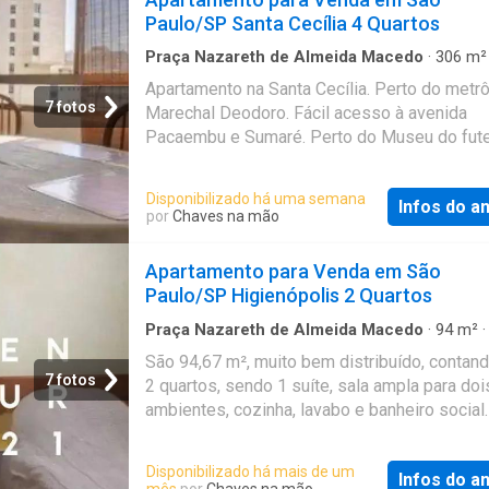
aproximadamente a 1,2 KM de distância do i
Paulo/SP Santa Cecília 4 Quartos
A região ainda conta com grande oferta de
restaurantes, supermercados, farmácias e es
Praça Nazareth de Almeida Macedo
·
306
m²
Quartos
·
3
Banheiros
·
Apartamento
·
Varanda
Piscina Elevador Varanda Quintal Ar-condici
Apartamento na Santa Cecília. Perto do metr
Garagem
·
Segurança
·
Academia
·
Sauna
·
Pisci
Área de serviço Cozinha Interfone Referência
7 fotos
Marechal Deodoro. Fácil acesso à avenida
Churrasqueira
·
Área de serviço
·
Sala de jogos
·
AP09204
Cozinha integral
·
Alarme
Pacaembu e Sumaré. Perto do Museu do fute
São 4 quartos, sendo 1suíte, varanda, cozinh
americana, sala de jantar e sala de visitas, ár
Disponibilizado há uma semana
Infos do a
serviço. 6 vagas de garagem. 306m². Condom
por
Chaves na mão
com piscina, academia, churrasqueira, quadra
poliesportiva, sauna, salão de festas. Portão
Apartamento para Venda em São
eletrônico e portaria 24h. Condomínio:R$5.70
Paulo/SP Higienópolis 2 Quartos
Iptu:R$3.300 anual Referência: AP7513_VIEI
Praça Nazareth de Almeida Macedo
·
94
m²
Quartos
·
2
Banheiros
·
Apartamento
·
Seguran
São 94,67 m², muito bem distribuído, contan
Garagem
·
Área verde
·
Eletricidade
·
Alarme
7 fotos
2 quartos, sendo 1 suíte, sala ampla para doi
ambientes, cozinha, lavabo e banheiro social
ainda 1 vaga de garagem. O condomínio ofer
área verde, gerador, zelador e segurança 24 
Disponibilizado há mais de um
Infos do a
garantindo conforto e tranquilidade para os
mês
por
Chaves na mão