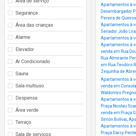
Área de serviço
Apartamentos à v
Desembargador P
Segurança
Pereira de Queiro
Área das crianças
Apartamentos à v
Senador João Lira
Alarme
Apartamentos à v
Apartamentos à v
Elevador
venda em Rua Dou
Rua Almirante Per
Ar Condicionado
em Rua Teodoro 
Zequinha de Abre
Sauna
Apartamentos à v
Sala multiuso
venda em Consol
Waldomiro Pregno
Despensa
Apartamentos à v
Praça Nicolau Sca
Área verde
venda em Praça Ge
Simón Bolívar
,
Apa
Terraço
Apartamentos à v
Praça Darcy Pent
Sala de serviços