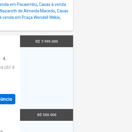
venda em Pacaembú
,
Casas à venda
 Nazareth de Almeida Macedo
,
Casas
à venda em Praça Wendell Wilkie
,
R$ 7.999.000
·
4
m
·
 útil 4
or
·
os
·
Sala
Salão de
em
núncio
e Santa
arechal
stância,
R$ 500.000
Campus
 uma