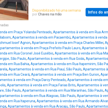
hidromassagem e 2 closets. Banheiros com 
armários. Sala ampla com piso de madeira, 
Disponibilizado há uma semana
Infos do a
climatizada, cozinha planejada com piso frio,
por
Chaves na mão
serviço completa com quarto + banheiro de s
Depósito, escritório, área técnica da piscina
onadas
de acesso ao piso superior. 453,13 m2 de áre
enda em Praça Yolanda Penteado
,
Apartamentos à venda em Rua Ar
vagas de garagem Andar inferior: 4 suítes, s
ilaboim
,
Apartamentos à venda em Pacaembú
,
Apartamentos à venda
uma com closet Escritório Adega climatizada
chmuel Iosef Agnon
,
Apartamentos à venda em Praça Charles Miller
,
A
de serviço para passar roupas Quarto e banh
partamentos à venda em Praça Prefeito Paulo Lauro
,
Apartamentos à 
empregada Área técnica da piscina Escada d
enda em Rua Coronel José Eusébio
,
Apartamentos à venda em Rua Mat
acesso ao piso superior Andar superior: Livi
rgipe, São Paulo
,
Apartamentos à venda em Rua Goiás
,
Apartamentos 
de jantar Lavabo Cozinha Área de piscina co
enda em Rua Bahia
,
Apartamentos à venda em Rua Itapemirim, São Pa
cozinha gourmet Sauna úmida Sanitário Pisci
arela
,
Apartamentos à venda em Rua Piauí, São Paulo
,
Apartamentos à 
aquecida com teto retrátil Área de serviços p
enda em Rua Ceará
,
Apartamentos à venda em Praça Ben Gurion
,
Apar
lavagem de roupas Quarto e banho de empr
amentos à venda em Praça Darcy Penteado
,
Apartamentos à venda em P
O edifício Lara e Mara possui portaria e seg
olis
,
Apartamentos à venda em Praça Farias Brito
,
Apartamentos à ven
24 hs, área verde, academia, salão de festas
re, São Paulo
,
Apartamentos à venda em Rua Maranhao, São Paulo
,
A
muito bem localizado, pr
partamentos à venda em Rua Alagoas, São Paulo
,
Apartamentos à ven
enda em Rua Itaperuna
,
Apartamentos à venda em Rua Armando Alva
inga
,
Apartamentos à venda em Rua Aracaju, São Paulo
,
Apartamentos 