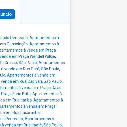
box e
adega
núncio
 área de
erviço.
, escada
a útil 4
mando Penteado
,
Apartamentos à
endo
 em Consolação
,
Apartamentos à
 Área
partamentos à venda em Praça
o de
venda em Praça Wendell Wilkie
,
e
o Grosso, São Paulo
,
Apartamentos
ng Sala
à venda em Rua Pará, São Paulo
,
m
ulo
,
Apartamentos à venda em
na
venda em Rua Capivari, São Paulo
,
ara a
tamentos à venda em Praça David
egados
raça Faria Brito
,
Apartamentos à
urança
da em Rua Itatiba
,
Apartamentos à
 e está
partamentos à venda em Praça
da em Rua Itacaranha
,
res Penteado
,
Apartamentos à
à venda em Rua Itaetê, São Paulo
,