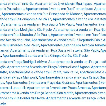
enda em Rua Tinhorão
,
Apartamentos à venda em Rua Itajaçu
,
Aparta
aulo Passaláqua
,
Apartamentos à venda em Rua Pernambuco
,
Apartam
s
,
Apartamentos à venda em Rua Principado de Mônaco
,
Apartamentos 
enda em Rua Penápolis, São Paulo
,
Apartamentos à venda em Rua Itat
,
Apartamentos à venda em Rua Bauru, São Paulo
,
Apartamentos à ven
enda em Rua Modigliani, São Paulo
,
Apartamentos à venda em Rua Rio 
enda em Rua Ubatuba, São Paulo
,
Apartamentos à venda em Rua Cássio
tor Acácio Nogueira
,
Apartamentos à venda em Rua Deputado Fábio A
eira Guimarães, São Paulo
,
Apartamentos à venda em Avenida Arnolf
Ramos
,
Apartamentos à venda em Rua Gustavo Teixeira, São Paulo
,
Apa
u
,
Apartamentos à venda em Rua Olimpio Catão, São Paulo
enda em Praça Rodrigo Lefévre
,
Apartamentos à venda em Praça José
ação
,
Apartamentos à venda em Praça Schmuel Iosef Agnon
,
Apartame
latto
,
Apartamentos à venda em Sumaré, São Paulo
,
Apartamentos à v
enda em Praça Mairiporã
,
Apartamentos à venda em Praça Ciríaco Gris
rpa
,
Apartamentos à venda em Praça das Guianas
,
Apartamentos à ven
remia Lunardelli
,
Apartamentos à venda em Praça América
,
Apartame
rtamentos à venda em Praça General San Martín
,
Apartamentos à vend
enda em Rua Doutor Vila Nova
,
Apartamentos à venda em Praça Victor
eado