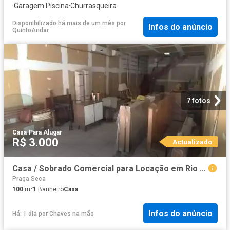
·
Garagem
·
Piscina
·
Churrasqueira
Disponibilizado há mais de um mês
por
Infos do anúncio
QuintoAndar
7 fotos
Casa
·
Para Alugar
R$ 3.000
Actualizado
Casa / Sobrado Comercial para Locação em Rio de Janeiro/RJ Tanque
Praça Seca
100
m²
1
Banheiro
Casa
Infos do anúncio
Há: 1 dia
por
Chaves na mão