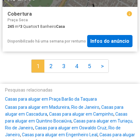
Cobertura
Praça Seca
245
m²
3
Quartos
1
Banheiro
Casa
Infos do anúncio
Disponibilizado há uma semana
por
rentumo
1
2
3
4
5
>
Pesquisas relacionadas
Casas para alugar em Praça Barão da Taquara
Casas para alugar em Madureira, Rio de Janeiro
,
Casas para
alugar em Cascadura
,
Casas para alugar em Campinho
,
Casas
para alugar em Quintino Bocaiúva
,
Casas para alugar em Turiaçu,
Rio de Janeiro
,
Casas para alugar em Oswaldo Cruz, Rio de
Janeiro
,
Casas para alugar em Engenheiro Leal
,
Casas para alugar