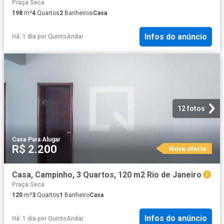
Praça Seca
198
m²
4
Quartos
2
Banheiros
Casa
Infos do anúncio
Há: 1 dia
por
QuintoAndar
12 fotos
Casa
·
Para Alugar
R$ 2.200
Nova oferta
Casa, Campinho, 3 Quartos, 120 m2 Rio de Janeiro
Praça Seca
120
m²
3
Quartos
1
Banheiro
Casa
Infos do anúncio
Há: 1 dia
por
QuintoAndar