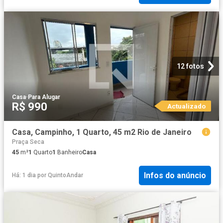
12 fotos
Casa
·
Para Alugar
R$ 990
Actualizado
Casa, Campinho, 1 Quarto, 45 m2 Rio de Janeiro
Praça Seca
45
m²
1
Quarto
1
Banheiro
Casa
Infos do anúncio
Há: 1 dia
por
QuintoAndar