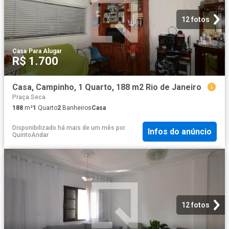
12 fotos
Casa
·
Para Alugar
R$ 1.700
Casa, Campinho, 1 Quarto, 188 m2 Rio de Janeiro
Praça Seca
188
m²
1
Quarto
2
Banheiros
Casa
Disponibilizado há mais de um mês
por
Infos do anúncio
QuintoAndar
12 fotos