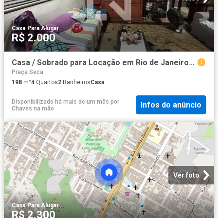
Casa
·
Para Alugar
R$ 2.000
Casa / Sobrado para Locação em Rio de Janeiro/RJ Campinho 4 Quartos
Praça Seca
198
m²
4
Quartos
2
Banheiros
Casa
Disponibilizado há mais de um mês
por
Infos do anúncio
Chaves na mão
Ver foto
Casa
·
Para Alugar
R$ 2.300