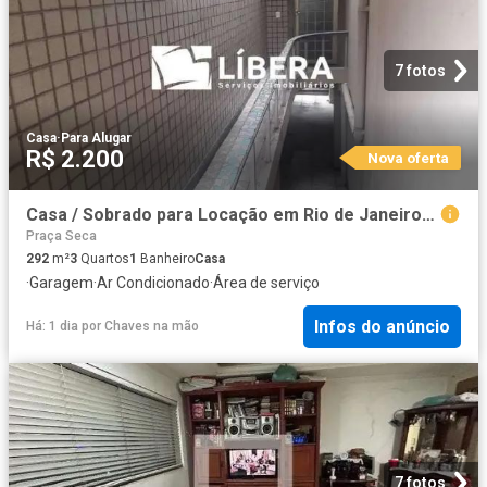
7 fotos
Casa
·
Para Alugar
R$ 2.200
Nova oferta
Casa / Sobrado para Locação em Rio de Janeiro/RJ Praça Seca 3 Quartos
Praça Seca
292
m²
3
Quartos
1
Banheiro
Casa
·
Garagem
·
Ar Condicionado
·
Área de serviço
Infos do anúncio
Há: 1 dia
por
Chaves na mão
7 fotos