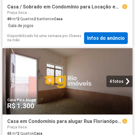
Casa / Sobrado em Condomínio para Locação em Rio de Janeiro/RJ Campinho 2 Quartos
Praça Seca
80
m²
2
Quartos
2
Banheiros
Casa
·
Sala de jogos
Disponibilizado há uma semana
por
Chaves
Infos do anúncio
na mão
4 fotos
Casa
·
Para Alugar
R$ 1.300
Casa em Condomínio para alugar Rua Florianópolis,Rio de Janeiro,RJ R$ 1.300
Praça Seca
65
m²
2
Quartos
Casa