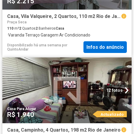
R$ 2.215
Casa, Vila Valqueire, 2 Quartos, 110 m2 Rio de Janeiro
Praça Seca
110
m²
2
Quartos
2
Banheiros
Casa
·
Varanda
·
Terraço
·
Garagem
·
Ar Condicionado
Disponibilizado há uma semana
por
Infos do anúncio
QuintoAndar
12 fotos
Casa
·
Para Alugar
R$ 1.940
Actualizado
Casa, Campinho, 4 Quartos, 198 m2 Rio de Janeiro