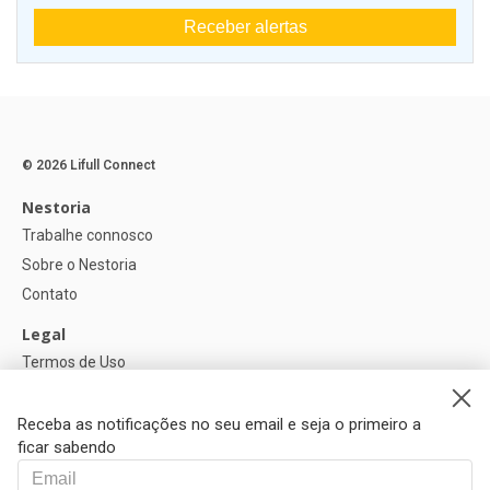
Receber alertas
© 2026 Lifull Connect
Nestoria
Trabalhe connosco
Sobre o Nestoria
Contato
Legal
Termos de Uso
Política de privacidade
Política de Cookies
Receba as notificações no seu email e seja o primeiro a
ficar sabendo
Ajuda
FAQ