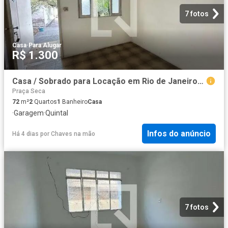
7 fotos
Casa
·
Para Alugar
R$ 1.300
Casa / Sobrado para Locação em Rio de Janeiro/RJ Campinho 2 Quartos
Praça Seca
72
m²
2
Quartos
1
Banheiro
Casa
·
Garagem
·
Quintal
Infos do anúncio
Há 4 dias
por
Chaves na mão
7 fotos