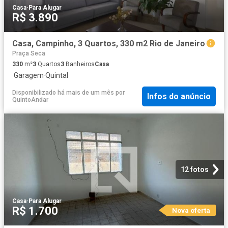
Casa
·
Para Alugar
R$ 3.890
Casa, Campinho, 3 Quartos, 330 m2 Rio de Janeiro
Praça Seca
330
m²
3
Quartos
3
Banheiros
Casa
·
Garagem
·
Quintal
Disponibilizado há mais de um mês
por
Infos do anúncio
QuintoAndar
12 fotos
Casa
·
Para Alugar
R$ 1.700
Nova oferta