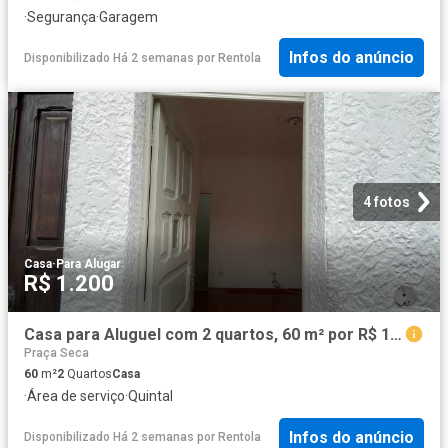
·
Segurança
·
Garagem
Infos do anúncio
Disponibilizado Há 2 semanas
por
Rentola
4 fotos
Casa
·
Para Alugar
R$ 1.200
Casa para Aluguel com 2 quartos, 60 m² por R$ 1.200
Praça Seca
60
m²
2
Quartos
Casa
·
Área de serviço
·
Quintal
Infos do anúncio
Disponibilizado Há 2 semanas
por
Rentola