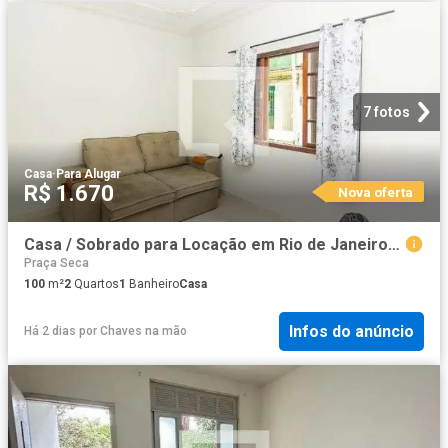
7 fotos
Casa
·
Para Alugar
R$ 1.670
Nova oferta
Casa / Sobrado para Locação em Rio de Janeiro/RJ Campinho 2 Quartos
Praça Seca
100
m²
2
Quartos
1
Banheiro
Casa
Infos do anúncio
Há 2 dias
por
Chaves na mão