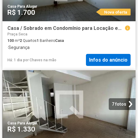
Casa
·
Para Alugar
R$ 1.700
Nova oferta
Casa / Sobrado em Condomínio para Locação em Rio de Janeiro/RJ Campinho 2 Quartos
Praça Seca
100
m²
2
Quartos
1
Banheiro
Casa
·
Segurança
Infos do anúncio
Há: 1 dia
por
Chaves na mão
7 fotos
Casa
·
Para Alugar
R$ 1.330