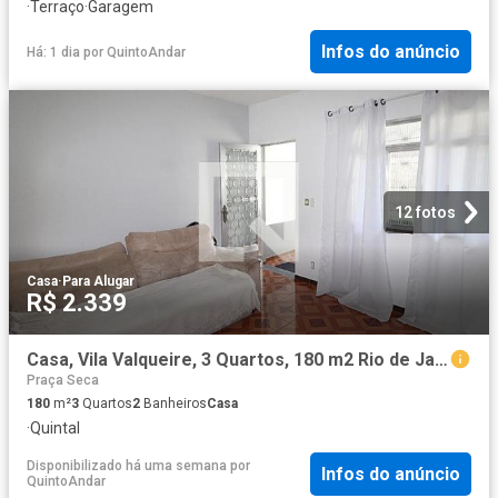
·
Terraço
·
Garagem
Infos do anúncio
Há: 1 dia
por
QuintoAndar
12 fotos
Casa
·
Para Alugar
R$ 2.339
Casa, Vila Valqueire, 3 Quartos, 180 m2 Rio de Janeiro
Praça Seca
180
m²
3
Quartos
2
Banheiros
Casa
·
Quintal
Disponibilizado há uma semana
por
Infos do anúncio
QuintoAndar