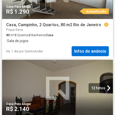
Casa
·
Para Alugar
R$ 1.290
Actualizado
Casa, Campinho, 2 Quartos, 80 m2 Rio de Janeiro
Praça Seca
80
m²
2
Quartos
2
Banheiros
Casa
·
Sala de jogos
Infos do anúncio
Há: 1 dia
por
QuintoAndar
12 fotos
Casa
·
Para Alugar
R$ 2.140