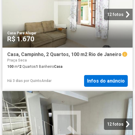
12 fotos
Casa
·
Para Alugar
R$ 1.670
Casa, Campinho, 2 Quartos, 100 m2 Rio de Janeiro
Praça Seca
100
m²
2
Quartos
1
Banheiro
Casa
Infos do anúncio
Há 3 dias
por
QuintoAndar
12 fotos