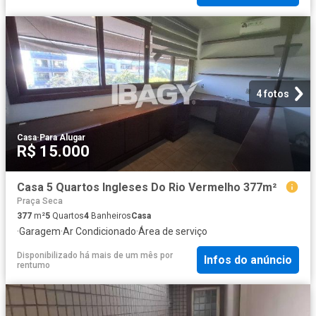
4 fotos
Casa
·
Para Alugar
R$ 15.000
Casa 5 Quartos Ingleses Do Rio Vermelho 377m²
Praça Seca
377
m²
5
Quartos
4
Banheiros
Casa
·
Garagem
·
Ar Condicionado
·
Área de serviço
Disponibilizado há mais de um mês
por
Infos do anúncio
rentumo