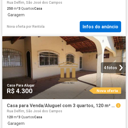
Rua Delfim, São José dos Campos
250
m²
3
Quartos
Casa
·
Garagem
Infos do anúncio
Nova oferta
por
Rentola
4 fotos
Casa
·
Para Alugar
R$ 4.300
Nova oferta
Casa para Venda/Aluguel com 3 quartos, 120 m² por R$ 800.000
Rua Delfim, São José dos Campos
120
m²
3
Quartos
Casa
·
Garagem