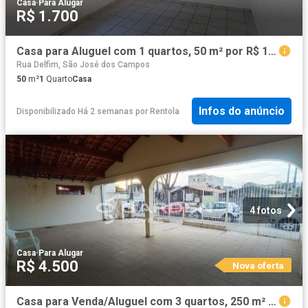
Casa
·
Para Alugar
R$ 1.700
Casa para Aluguel com 1 quartos, 50 m² por R$ 1.700
Rua Delfim, São José dos Campos
50
m²
1
Quarto
Casa
Infos do anúncio
Disponibilizado Há 2 semanas
por
Rentola
4 fotos
Casa
·
Para Alugar
R$ 4.500
Nova oferta
Casa para Venda/Aluguel com 3 quartos, 250 m² por R$ 850.000