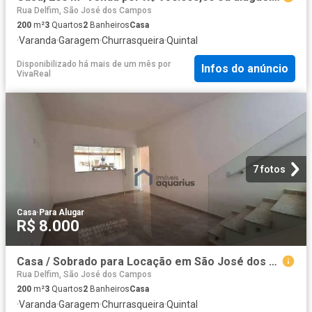
Rua Delfim, São José dos Campos
200
m²
3
Quartos
2
Banheiros
Casa
·
Varanda
·
Garagem
·
Churrasqueira
·
Quintal
Disponibilizado há mais de um mês
por
Infos do anúncio
VivaReal
7 fotos
Casa
·
Para Alugar
R$ 8.000
Casa / Sobrado para Locação em São José dos Campos/SP Jardim das Indústrias 3 Quartos
Rua Delfim, São José dos Campos
200
m²
3
Quartos
2
Banheiros
Casa
·
Varanda
·
Garagem
·
Churrasqueira
·
Quintal