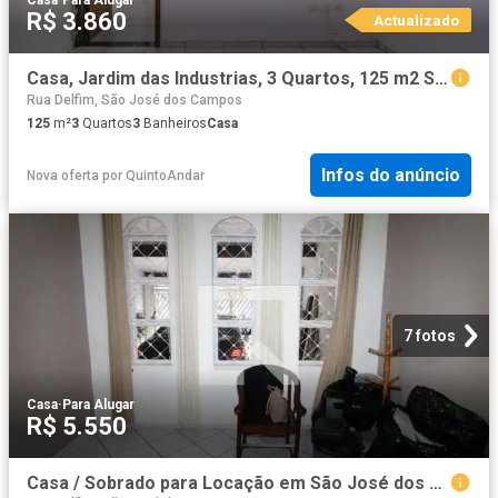
R$ 3.860
Actualizado
Casa, Jardim das Industrias, 3 Quartos, 125 m2 São José dos Campos
Rua Delfim, São José dos Campos
125
m²
3
Quartos
3
Banheiros
Casa
Infos do anúncio
Nova oferta
por
QuintoAndar
7 fotos
Casa
·
Para Alugar
R$ 5.550
Casa / Sobrado para Locação em São José dos Campos/SP Jardim das Indústrias 3 Quartos