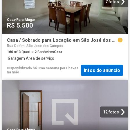
7 fotos
Casa
·
Para Alugar
R$ 5.500
Casa / Sobrado para Locação em São José dos Campos/SP Jardim das Indústrias 3 Quartos
Rua Delfim, São José dos Campos
160
m²
3
Quartos
2
Banheiros
Casa
·
Garagem
·
Área de serviço
Disponibilizado há uma semana
por
Chaves
Infos do anúncio
na mão
12 fotos
Casa
·
Para Alugar