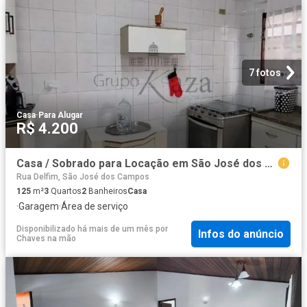
7 fotos
Casa
·
Para Alugar
R$ 4.200
Casa / Sobrado para Locação em São José dos Campos/SP Jardim das Indústrias 3 Quartos
Rua Delfim, São José dos Campos
125
m²
3
Quartos
2
Banheiros
Casa
·
Garagem
·
Área de serviço
Disponibilizado há mais de um mês
por
Infos do anúncio
Chaves na mão