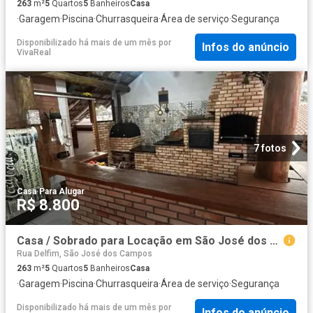
263
m²
5
Quartos
5
Banheiros
Casa
·
Garagem
·
Piscina
·
Churrasqueira
·
Área de serviço
·
Segurança
Disponibilizado há mais de um mês
por
Infos do anúncio
VivaReal
7 fotos
Casa
·
Para Alugar
R$ 8.800
Casa / Sobrado para Locação em São José dos Campos/SP Jardim das Indústrias 5 Quartos
Rua Delfim, São José dos Campos
263
m²
5
Quartos
5
Banheiros
Casa
·
Garagem
·
Piscina
·
Churrasqueira
·
Área de serviço
·
Segurança
Disponibilizado há mais de um mês
por
Infos do anúncio