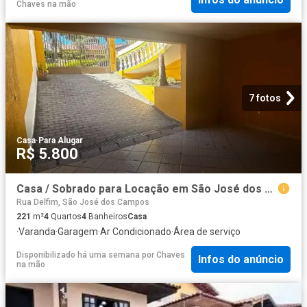
Chaves na mão
7 fotos
Casa
·
Para Alugar
R$ 5.800
Casa / Sobrado para Locação em São José dos Campos/SP Jardim das Indústrias 4 Quartos
Rua Delfim, São José dos Campos
221
m²
4
Quartos
4
Banheiros
Casa
·
Varanda
·
Garagem
·
Ar Condicionado
·
Área de serviço
Disponibilizado há uma semana
por
Chaves
Infos do anúncio
na mão