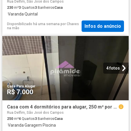
Rua Delfim, São José dos Campos
230
m²
3
Quartos
3
Banheiros
Casa
·
Varanda
·
Quintal
Disponibilizado há uma semana
por
Chaves
Infos do anúncio
na mão
4 fotos
Casa
·
Para Alugar
R$ 7.000
Casa com 4 dormitórios para alugar, 250 m² por R$ 7.000,00/mês Jardim das Indústrias São José d
Rua Delfim, São José dos Campos
250
m²
4
Quartos
3
Banheiros
Casa
·
Varanda
·
Garagem
·
Piscina