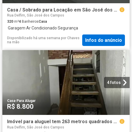
Casa / Sobrado para Locação em São José dos Campos/SP Jardim das Indústrias
Rua Delfim, São José dos Campos
320
m²
4
Banheiros
Casa
·
Garagem
·
Ar Condicionado
·
Segurança
Disponibilizado há uma semana
por
Chaves
Infos do anúncio
na mão
4 fotos
Casa
·
Para Alugar
R$ 8.800
Imóvel para aluguel tem 263 metros quadrados com 5 quartos
Rua Delfim, São José dos Campos