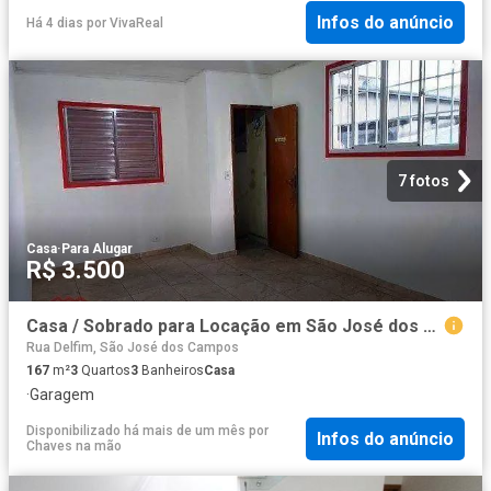
Infos do anúncio
Há 4 dias
por
VivaReal
7 fotos
Casa
·
Para Alugar
R$ 3.500
Casa / Sobrado para Locação em São José dos Campos/SP Jardim das Indústrias 3 Quartos
Rua Delfim, São José dos Campos
167
m²
3
Quartos
3
Banheiros
Casa
·
Garagem
Disponibilizado há mais de um mês
por
Infos do anúncio
Chaves na mão