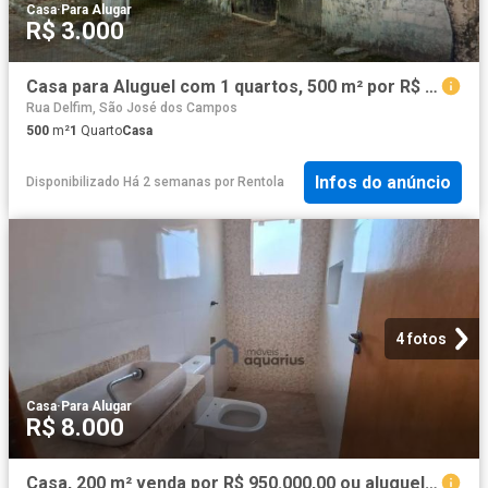
Casa
·
Para Alugar
R$ 3.000
Casa para Aluguel com 1 quartos, 500 m² por R$ 3.000
Rua Delfim, São José dos Campos
500
m²
1
Quarto
Casa
Infos do anúncio
Disponibilizado Há 2 semanas
por
Rentola
4 fotos
Casa
·
Para Alugar
R$ 8.000
Casa, 200 m² venda por R$ 950.000,00 ou aluguel por R$ 8.100,01/mês Jardim das Indústrias São