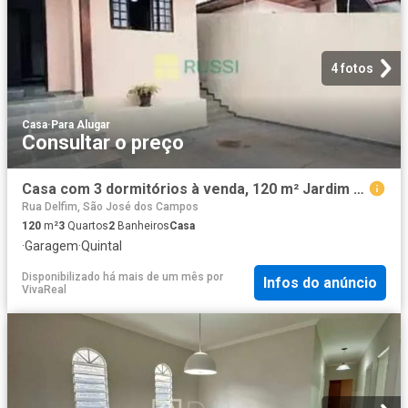
4 fotos
Casa
·
Para Alugar
Consultar o preço
Casa com 3 dormitórios à venda, 120 m² Jardim das Indústrias São José dos Campos/SP
Rua Delfim, São José dos Campos
120
m²
3
Quartos
2
Banheiros
Casa
·
Garagem
·
Quintal
Disponibilizado há mais de um mês
por
Infos do anúncio
VivaReal