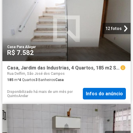
12 fotos
Casa
·
Para Alugar
R$ 7.582
Casa, Jardim das Industrias, 4 Quartos, 185 m2 São José dos Campos
Rua Delfim, São José dos Campos
185
m²
4
Quartos
3
Banheiros
Casa
Disponibilizado há mais de um mês
por
Infos do anúncio
QuintoAndar