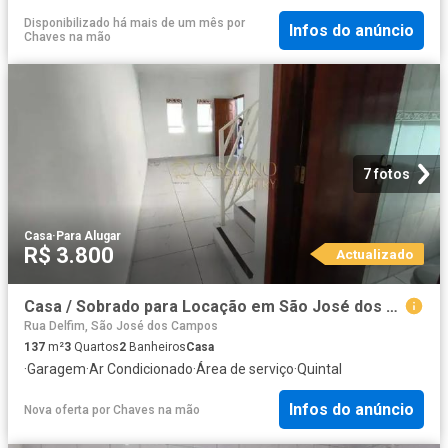
Disponibilizado há mais de um mês
por
Infos do anúncio
Chaves na mão
7 fotos
Casa
·
Para Alugar
R$ 3.800
Actualizado
Casa / Sobrado para Locação em São José dos Campos/SP Jardim das Indústrias 3 Quartos
Rua Delfim, São José dos Campos
137
m²
3
Quartos
2
Banheiros
Casa
·
Garagem
·
Ar Condicionado
·
Área de serviço
·
Quintal
Infos do anúncio
Nova oferta
por
Chaves na mão