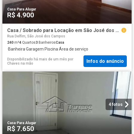
Casa
·
Para Alugar
R$ 4.900
Casa / Sobrado para Locação em São José dos Campos/SP Jardim das Indústrias 4 Quartos
Rua Delfim, São José dos Campos
240
m²
4
Quartos
3
Banheiros
Casa
·
Banheira
·
Garagem
·
Piscina
·
Área de serviço
Disponibilizado há mais de um mês
por
Infos do anúncio
Chaves na mão
4 fotos
Casa
·
Para Alugar
R$ 7.650