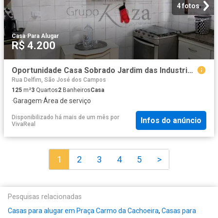
4 fotos
Casa
·
Para Alugar
R$ 4.200
Oportunidade Casa Sobrado Jardim das Industrias 3 Dormitórios 125m²
Rua Delfim, São José dos Campos
125
m²
3
Quartos
2
Banheiros
Casa
·
Garagem
·
Área de serviço
Disponibilizado há mais de um mês
por
Infos do anúncio
VivaReal
1
2
3
4
5
>
Pesquisas relacionadas
Casas para alugar em Praça Carmo da Cachoeira
,
Casas para