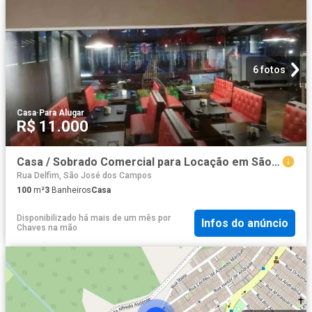
6 fotos
Casa
·
Para Alugar
R$ 11.000
Casa / Sobrado Comercial para Locação em São José dos Campos/SP Jardim das Indústrias
Rua Delfim, São José dos Campos
100
m²
3
Banheiros
Casa
Disponibilizado há mais de um mês
por
Infos do anúncio
Chaves na mão