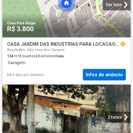
Ver foto
Casa
·
Para Alugar
R$ 3.800
CASA JARDIM DAS INDUSTRIAS PARA LOCACAO PROX DE TUDO
Rua Delfim, São José dos Campos
134
m²
3
Quartos
2
Banheiros
Casa
·
Garagem
Infos do anúncio
Há 5 dias
por
rentumo
2 fotos