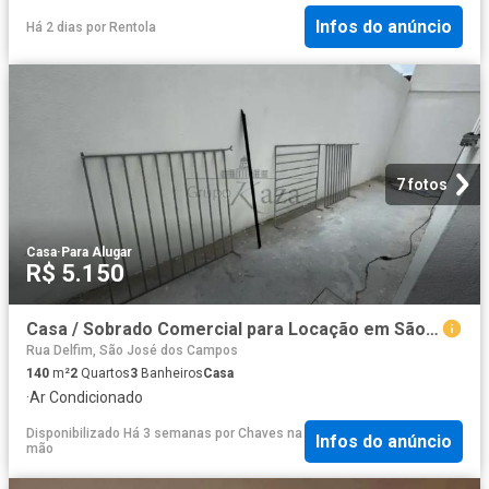
Infos do anúncio
Há 2 dias
por
Rentola
7 fotos
Casa
·
Para Alugar
R$ 5.150
Casa / Sobrado Comercial para Locação em São José dos Campos/SP Jardim das Indústrias 2 Quartos
Rua Delfim, São José dos Campos
140
m²
2
Quartos
3
Banheiros
Casa
·
Ar Condicionado
Disponibilizado Há 3 semanas
por
Chaves na
Infos do anúncio
mão