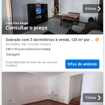
4 fotos
Casa
·
Para Alugar
Consultar o preço
Sobrado com 3 dormitórios à venda, 125 m² por R$ 695.000,00 Jardim das Indústrias São José dos C
Rua Delfim, São José dos Campos
125
m²
3
Quartos
2
Banheiros
Casa
·
Garagem
Disponibilizado há mais de um mês
por
Infos do anúncio
VivaReal
7 fotos