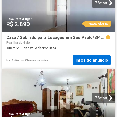
7 fotos
Casa
·
Para Alugar
R$ 2.890
Nova oferta
Casa / Sobrado para Locação em São Paulo/SP Vila Boaçava 2 Quartos
Rua Ilha da Galé
130
m²
2
Quartos
2
Banheiros
Casa
Infos do anúncio
Há: 1 dia
por
Chaves na mão
7 fotos
Casa
·
Para Alugar