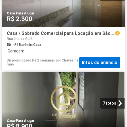
Casa
·
Para Alugar
R$ 2.300
Casa / Sobrado Comercial para Locação em São Paulo/SP Vila Guedes
Rua Ilha da Galé
50
m²
1
Banheiro
Casa
·
Garagem
Disponibilizado Há 2 semanas
por
Chaves na
Infos do anúncio
mão
7 fotos
Casa
·
Para Alugar
R$ 8.900