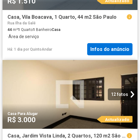
R$ 1.510
Actualizado
Casa, Vila Boacava, 1 Quarto, 44 m2 São Paulo
Rua Ilha da Galé
44
m²
1
Quarto
1
Banheiro
Casa
·
Área de serviço
Infos do anúncio
Há: 1 dia
por
QuintoAndar
12 fotos
Casa
·
Para Alugar
R$ 3.000
Actualizado
Casa, Jardim Vista Linda, 2 Quartos, 120 m2 São Paulo