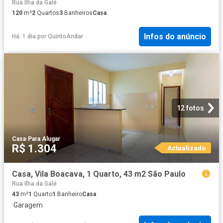
Rua Ilha da Galé
120
m²
2
Quartos
3
Banheiros
Casa
Infos do anúncio
Há: 1 dia
por
QuintoAndar
12 fotos
Casa
·
Para Alugar
R$ 1.304
Actualizado
Casa, Vila Boacava, 1 Quarto, 43 m2 São Paulo
Rua Ilha da Galé
43
m²
1
Quarto
1
Banheiro
Casa
·
Garagem