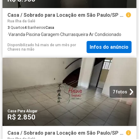
Casa / Sobrado para Locação em São Paulo/SP Vila Guedes 3 Quartos
Rua Ilha da Galé
3
Quartos
4
Banheiros
Casa
·
Varanda
·
Piscina
·
Garagem
·
Churrasqueira
·
Ar Condicionado
Disponibilizado há mais de um mês
por
Infos do anúncio
Chaves na mão
7 fotos
Casa
·
Para Alugar
R$ 2.850
Casa / Sobrado para Locação em São Paulo/SP Jardim Mangalot 2 Quartos
Rua Ilha da Galé