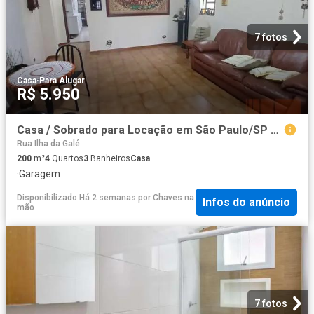
7 fotos
Casa
·
Para Alugar
R$ 5.950
Casa / Sobrado para Locação em São Paulo/SP Mooca 4 Quartos
Rua Ilha da Galé
200
m²
4
Quartos
3
Banheiros
Casa
·
Garagem
Disponibilizado Há 2 semanas
por
Chaves na
Infos do anúncio
mão
7 fotos