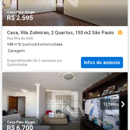
Casa
·
Para Alugar
R$ 2.595
Casa, Vila Zulmiran, 2 Quartos, 150 m2 São Paulo
Rua Ilha da Galé
150
m²
2
Quartos
2
Banheiros
Casa
·
Garagem
Disponibilizado Há 2 semanas
por
Infos do anúncio
QuintoAndar
12 fotos
Casa
·
Para Alugar
R$ 6.700