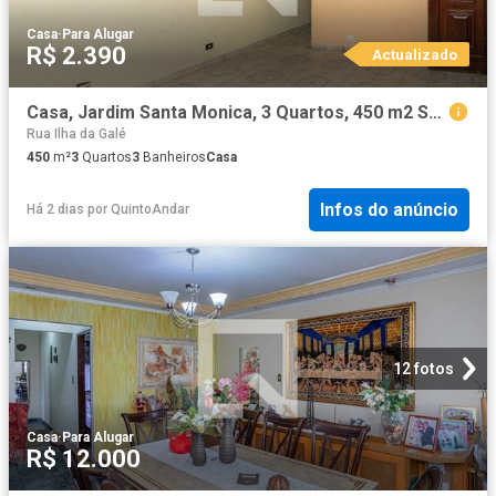
Casa
·
Para Alugar
R$ 2.390
Actualizado
Casa, Jardim Santa Monica, 3 Quartos, 450 m2 São Paulo
Rua Ilha da Galé
450
m²
3
Quartos
3
Banheiros
Casa
Infos do anúncio
Há 2 dias
por
QuintoAndar
12 fotos
Casa
·
Para Alugar
R$ 12.000