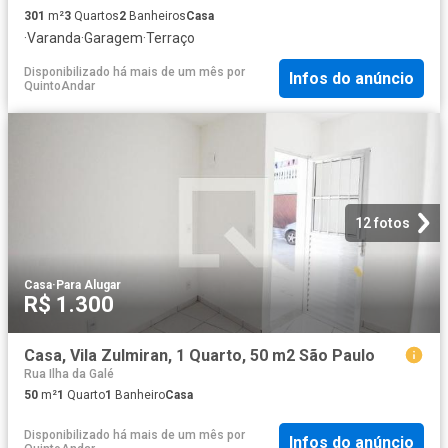
301
m²
3
Quartos
2
Banheiros
Casa
·
Varanda
·
Garagem
·
Terraço
Disponibilizado há mais de um mês
por
Infos do anúncio
QuintoAndar
12 fotos
Casa
·
Para Alugar
R$ 1.300
Casa, Vila Zulmiran, 1 Quarto, 50 m2 São Paulo
Rua Ilha da Galé
50
m²
1
Quarto
1
Banheiro
Casa
Disponibilizado há mais de um mês
por
Infos do anúncio