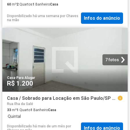
60
m²
2
Quartos
1
Banheiro
Casa
Disponibilizado há uma semana
por
Chaves
Infos do anúncio
na mão
7 fotos
Casa
·
Para Alugar
R$ 1.200
Casa / Sobrado para Locação em São Paulo/SP Vila Constança 1 Quartos
Rua Ilha da Galé
33
m²
1
Quarto
1
Banheiro
Casa
·
Quintal
Disponibilizado há mais de um mês
por
Infos do anúncio