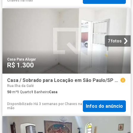
Chaves na mão
7 fotos
Casa
·
Para Alugar
R$ 1.300
Casa / Sobrado para Locação em São Paulo/SP Vila Zulmira 1 Quartos
Rua Ilha da Galé
50
m²
1
Quarto
1
Banheiro
Casa
Disponibilizado Há 3 semanas
por
Chaves na
Infos do anúncio
mão