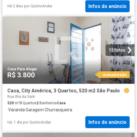
Infos do anúncio
Há 2 dias
por
QuintoAndar
12 fotos
Casa
·
Para Alugar
R$ 3.800
Actualizado
Casa, City América, 3 Quartos, 520 m2 São Paulo
Rua Ilha da Galé
520
m²
3
Quartos
2
Banheiros
Casa
·
Varanda
·
Garagem
·
Churrasqueira
Infos do anúncio
Há: 1 dia
por
QuintoAndar