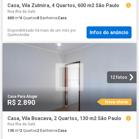
Casa, Vila Zulmira, 4 Quartos, 600 m2 São Paulo
Rua Ilha da Galé
600
m²
4
Quartos
8
Banheiros
Casa
Disponibilizado há mais de um mês
por
Infos do anúncio
QuintoAndar
12 fotos
Casa
·
Para Alugar
R$ 2.890
Nova oferta
Casa, Vila Boacava, 2 Quartos, 130 m2 São Paulo
Rua Ilha da Galé
130
m²
2
Quartos
2
Banheiros
Casa