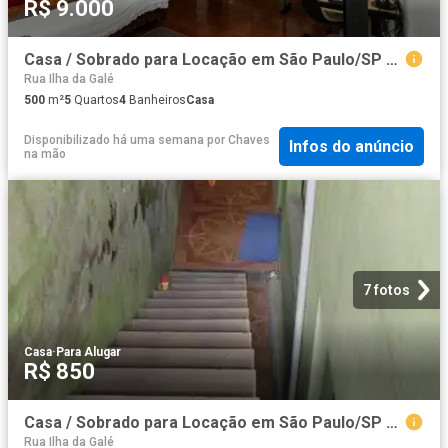
R$ 9.000
Casa / Sobrado para Locação em São Paulo/SP Vila Zulmira 5 Quartos
Rua Ilha da Galé
500
m²
5
Quartos
4
Banheiros
Casa
Disponibilizado há uma semana
por
Chaves
Infos do anúncio
na mão
7 fotos
Casa
·
Para Alugar
R$ 850
Casa / Sobrado para Locação em São Paulo/SP Conjunto Habitacional Recanto dos Humildes 2 Quartos
Rua Ilha da Galé