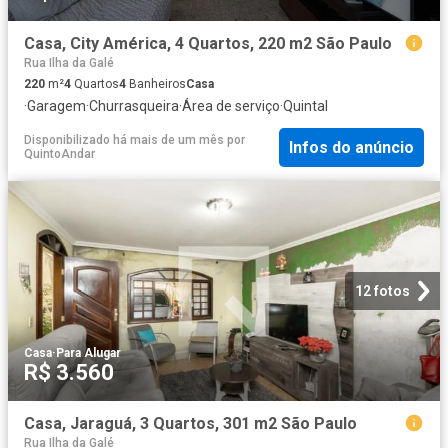
Casa, City América, 4 Quartos, 220 m2 São Paulo
Rua Ilha da Galé
220
m²
4
Quartos
4
Banheiros
Casa
·
Garagem
·
Churrasqueira
·
Área de serviço
·
Quintal
Disponibilizado há mais de um mês
por
Infos do anúncio
QuintoAndar
12 fotos
Casa
·
Para Alugar
R$ 3.560
Casa, Jaraguá, 3 Quartos, 301 m2 São Paulo
Rua Ilha da Galé