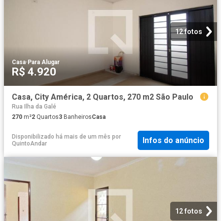
12 fotos
Casa
·
Para Alugar
R$ 4.920
Casa, City América, 2 Quartos, 270 m2 São Paulo
Rua Ilha da Galé
270
m²
2
Quartos
3
Banheiros
Casa
Disponibilizado há mais de um mês
por
Infos do anúncio
QuintoAndar
12 fotos