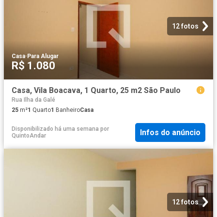
12 fotos
Casa
·
Para Alugar
R$ 1.080
Casa, Vila Boacava, 1 Quarto, 25 m2 São Paulo
Rua Ilha da Galé
25
m²
1
Quarto
1
Banheiro
Casa
Disponibilizado há uma semana
por
Infos do anúncio
QuintoAndar
12 fotos