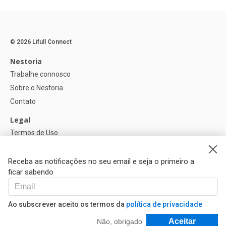
© 2026 Lifull Connect
Nestoria
Trabalhe connosco
Sobre o Nestoria
Contato
Legal
Termos de Uso
Política de privacidade
Política de Cookies
Receba as notificações no seu email e seja o primeiro a
ficar sabendo
Ajuda
FAQ
Ao subscrever aceito os termos da
política de privacidade
Nossos Parceiros
Filtrar e Classificar
Aceitar
Não, obrigado