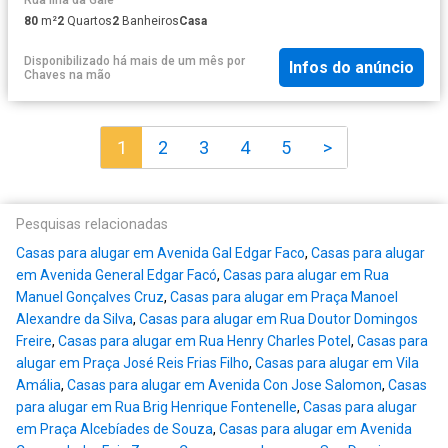
80
m²
2
Quartos
2
Banheiros
Casa
Disponibilizado há mais de um mês
por
Infos do anúncio
Chaves na mão
1
2
3
4
5
>
Pesquisas relacionadas
Casas para alugar em Avenida Gal Edgar Faco
,
Casas para alugar
em Avenida General Edgar Facó
,
Casas para alugar em Rua
Manuel Gonçalves Cruz
,
Casas para alugar em Praça Manoel
Alexandre da Silva
,
Casas para alugar em Rua Doutor Domingos
Freire
,
Casas para alugar em Rua Henry Charles Potel
,
Casas para
alugar em Praça José Reis Frias Filho
,
Casas para alugar em Vila
Amália
,
Casas para alugar em Avenida Con Jose Salomon
,
Casas
para alugar em Rua Brig Henrique Fontenelle
,
Casas para alugar
em Praça Alcebíades de Souza
,
Casas para alugar em Avenida