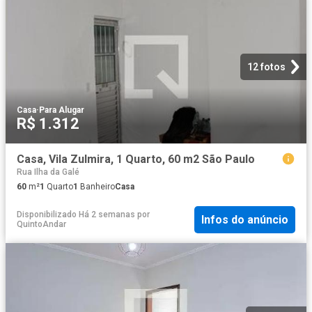
12 fotos
Casa
·
Para Alugar
R$ 1.312
Casa, Vila Zulmira, 1 Quarto, 60 m2 São Paulo
Rua Ilha da Galé
60
m²
1
Quarto
1
Banheiro
Casa
Disponibilizado Há 2 semanas
por
Infos do anúncio
QuintoAndar