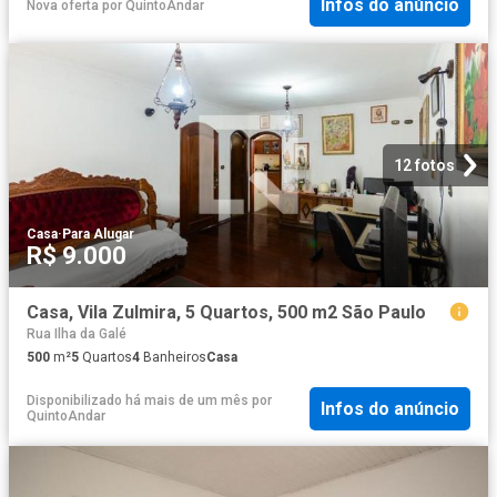
Infos do anúncio
Nova oferta
por
QuintoAndar
12 fotos
Casa
·
Para Alugar
R$ 9.000
Casa, Vila Zulmira, 5 Quartos, 500 m2 São Paulo
Rua Ilha da Galé
500
m²
5
Quartos
4
Banheiros
Casa
Disponibilizado há mais de um mês
por
Infos do anúncio
QuintoAndar