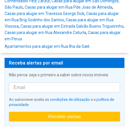
Comendador Feiz Zarzur
,
Casas para alugar em Sao Domingos,
São Paulo
,
Casas para alugar em Rua Pde Joao de Almeida
,
Casas para alugar em Travessa George Dick
,
Casas para alugar
em Rua Brig Godinho dos Santos
,
Casas para alugar em Rua
Vissosa
,
Casas para alugar em Estrada Galvão Bueno Trigueirinho
,
Casas para alugar em Rua Alexandre Caturla
,
Casas para alugar
em Perus
Apartamentos para alugar em Rua Ilha da Galé
Receba alertas por email
Não perca: seja o primeiro a saber sobre novos imóveis
Ao subscrever aceita as
condições de utilização
e a
política de
privacidade
Receber alertas