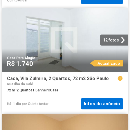
QuintoAndar
12 fotos
Casa
·
Para Alugar
R$ 1.740
Actualizado
Casa, Vila Zulmira, 2 Quartos, 72 m2 São Paulo
Rua Ilha da Galé
72
m²
2
Quartos
1
Banheiro
Casa
Infos do anúncio
Há: 1 dia
por
QuintoAndar