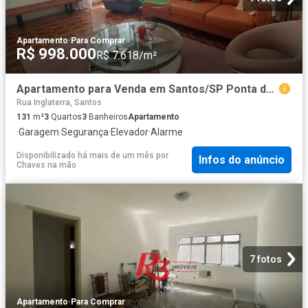
Apartamento
·
Para Comprar
R$ 998.000
R$ 7.618/m²
Apartamento para Venda em Santos/SP Ponta da Praia 3 Quartos
Rua Inglaterra, Santos
131
m²
3
Quartos
3
Banheiros
Apartamento
·
Garagem
·
Segurança
·
Elevador
·
Alarme
Disponibilizado há mais de um mês
por
Infos do anúncio
Chaves na mão
7 fotos
Apartamento
·
Para Comprar