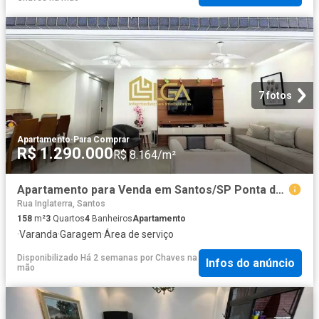
7 fotos
Apartamento
·
Para Comprar
R$ 1.290.000
R$ 8.164/m²
Apartamento para Venda em Santos/SP Ponta da Praia 3 Quartos
Rua Inglaterra, Santos
158
m²
3
Quartos
4
Banheiros
Apartamento
·
Varanda
·
Garagem
·
Área de serviço
Disponibilizado Há 2 semanas
por
Chaves na
Infos do anúncio
mão