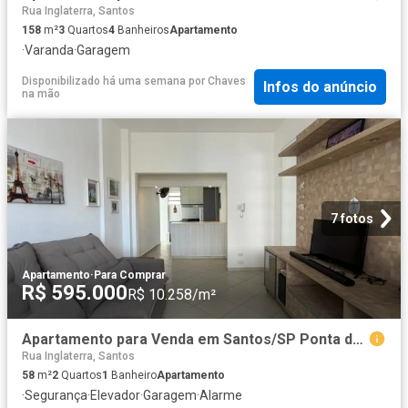
Rua Inglaterra, Santos
158
m²
3
Quartos
4
Banheiros
Apartamento
·
Varanda
·
Garagem
Disponibilizado há uma semana
por
Chaves
Infos do anúncio
na mão
7 fotos
Apartamento
·
Para Comprar
R$ 595.000
R$ 10.258/m²
Apartamento para Venda em Santos/SP Ponta da Praia 2 Quartos
Rua Inglaterra, Santos
58
m²
2
Quartos
1
Banheiro
Apartamento
·
Segurança
·
Elevador
·
Garagem
·
Alarme