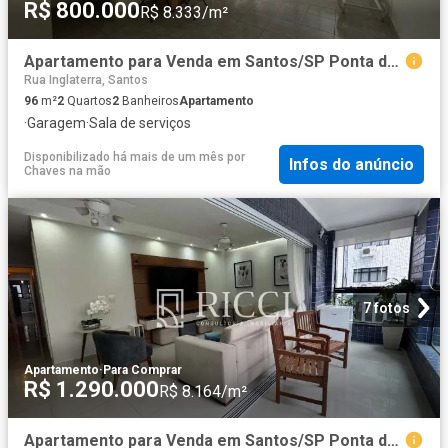
R$ 800.000
R$ 8.333/m²
Apartamento para Venda em Santos/SP Ponta da Praia 2 Quartos
Rua Inglaterra, Santos
96
m²
2
Quartos
2
Banheiros
Apartamento
·
Garagem
·
Sala de serviços
Disponibilizado há mais de um mês
por
Infos do anúncio
Chaves na mão
7 fotos
Apartamento
·
Para Comprar
R$ 1.290.000
R$ 8.164/m²
Apartamento para Venda em Santos/SP Ponta da Praia 3 Quartos