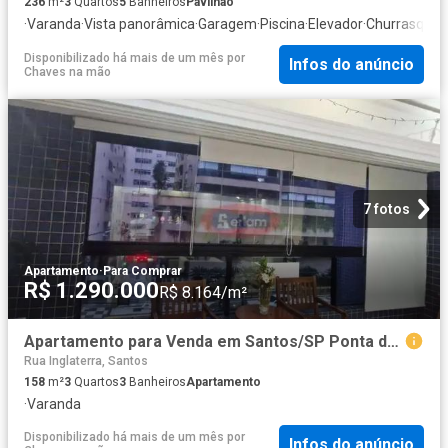
236
m²
3
Quartos
5
Banheiros
Pavilhão
·
Varanda
·
Vista panorâmica
·
Garagem
·
Piscina
·
Elevador
·
Churrasquei
Disponibilizado há mais de um mês
por
Infos do anúncio
Chaves na mão
7 fotos
Apartamento
·
Para Comprar
R$ 1.290.000
R$ 8.164/m²
Apartamento para Venda em Santos/SP Ponta da Praia 3 Quartos
Rua Inglaterra, Santos
158
m²
3
Quartos
3
Banheiros
Apartamento
·
Varanda
Disponibilizado há mais de um mês
por
Infos do anúncio