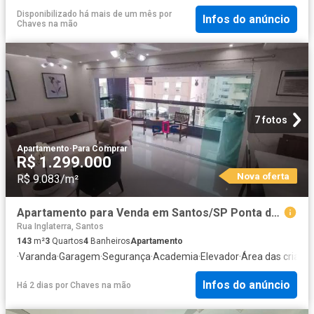
Disponibilizado há mais de um mês
por
Infos do anúncio
Chaves na mão
7 fotos
Apartamento
·
Para Comprar
R$ 1.299.000
Nova oferta
R$ 9.083/m²
Apartamento para Venda em Santos/SP Ponta da Praia 3 Quartos
Rua Inglaterra, Santos
143
m²
3
Quartos
4
Banheiros
Apartamento
·
Varanda
·
Garagem
·
Segurança
·
Academia
·
Elevador
·
Área das crianç
Infos do anúncio
Há 2 dias
por
Chaves na mão