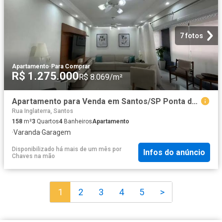
7 fotos
Apartamento
·
Para Comprar
R$ 1.275.000
R$ 8.069/m²
Apartamento para Venda em Santos/SP Ponta da Praia 3 Quartos
Rua Inglaterra, Santos
158
m²
3
Quartos
4
Banheiros
Apartamento
·
Varanda
·
Garagem
Disponibilizado há mais de um mês
por
Infos do anúncio
Chaves na mão
1
2
3
4
5
>