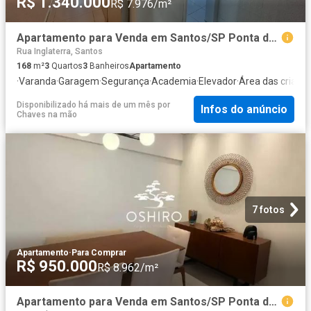
R$ 1.340.000
R$ 7.976/m²
Apartamento para Venda em Santos/SP Ponta da Praia 3 Quartos
Rua Inglaterra, Santos
168
m²
3
Quartos
3
Banheiros
Apartamento
·
Varanda
·
Garagem
·
Segurança
·
Academia
·
Elevador
·
Área das crianç
Disponibilizado há mais de um mês
por
Infos do anúncio
Chaves na mão
7 fotos
Apartamento
·
Para Comprar
R$ 950.000
R$ 8.962/m²
Apartamento para Venda em Santos/SP Ponta da Praia 2 Quartos