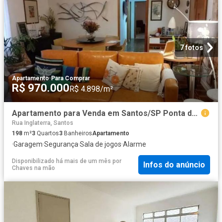
7 fotos
Apartamento
·
Para Comprar
R$ 970.000
R$ 4.898/m²
Apartamento para Venda em Santos/SP Ponta da Praia 3 Quartos
Rua Inglaterra, Santos
198
m²
3
Quartos
3
Banheiros
Apartamento
·
Garagem
·
Segurança
·
Sala de jogos
·
Alarme
Disponibilizado há mais de um mês
por
Infos do anúncio
Chaves na mão