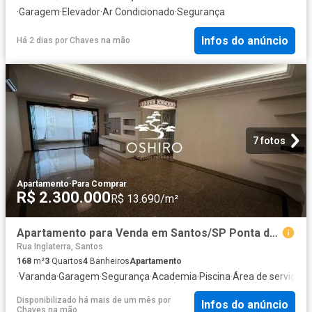
·
Garagem
·
Elevador
·
Ar Condicionado
·
Segurança
Infos do anúncio
Há 2 dias
por
Chaves na mão
7 fotos
Apartamento
·
Para Comprar
R$ 2.300.000
R$ 13.690/m²
Apartamento para Venda em Santos/SP Ponta da Praia 3 Quartos
Rua Inglaterra, Santos
168
m²
3
Quartos
4
Banheiros
Apartamento
·
Varanda
·
Garagem
·
Segurança
·
Academia
·
Piscina
·
Área de serviço
·
Sa
Disponibilizado há mais de um mês
por
Infos do anúncio
Chaves na mão