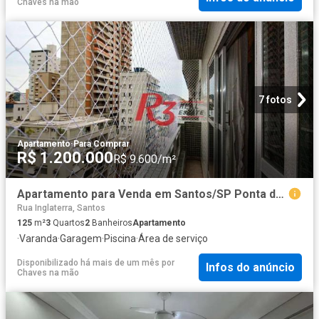
Chaves na mão
7 fotos
Apartamento
·
Para Comprar
R$ 1.200.000
R$ 9.600/m²
Apartamento para Venda em Santos/SP Ponta da Praia 3 Quartos
Rua Inglaterra, Santos
125
m²
3
Quartos
2
Banheiros
Apartamento
·
Varanda
·
Garagem
·
Piscina
·
Área de serviço
Disponibilizado há mais de um mês
por
Infos do anúncio
Chaves na mão