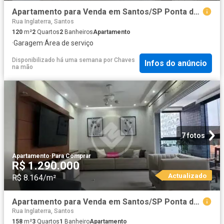
Apartamento para Venda em Santos/SP Ponta da Praia 2 Quartos
Rua Inglaterra, Santos
120
m²
2
Quartos
2
Banheiros
Apartamento
·
Garagem
·
Área de serviço
Disponibilizado há uma semana
por
Chaves
Infos do anúncio
na mão
7 fotos
Apartamento
·
Para Comprar
R$ 1.290.000
Actualizado
R$ 8.164/m²
Apartamento para Venda em Santos/SP Ponta da Praia 3 Quartos
Rua Inglaterra, Santos
158
m²
3
Quartos
1
Banheiro
Apartamento