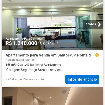
7 fotos
Apartamento
·
Para Comprar
R$ 1.340.000
R$ 8.481/m²
Apartamento para Venda em Santos/SP Ponta da Praia 3 Quartos
Rua Inglaterra, Santos
158
m²
3
Quartos
3
Banheiros
Apartamento
·
Garagem
·
Segurança
·
Área de serviço
Infos do anúncio
Há 3 dias
por
Chaves na mão