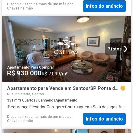
Disponibilizado há mais de um mês
por
Infos do anúncio
Chaves na mão
7 fotos
Apartamento
·
Para Comprar
R$ 930.000
R$ 7.099/m²
Apartamento para Venda em Santos/SP Ponta da Praia 3 Quartos
Rua Inglaterra, Santos
131
m²
3
Quartos
3
Banheiros
Apartamento
·
Segurança
·
Elevador
·
Garagem
·
Churrasqueira
·
Sala de jogos
·
Alarme
Disponibilizado há mais de um mês
por
Infos do anúncio
Chaves na mão