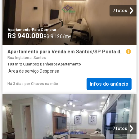
7 fotos
Apartamento
·
Para Comprar
R$ 940.000
R$ 9.126/m²
Apartamento para Venda em Santos/SP Ponta da Praia 2 Quartos
Rua Inglaterra, Santos
103
m²
2
Quartos
2
Banheiros
Apartamento
·
Área de serviço
·
Despensa
Infos do anúncio
Há 3 dias
por
Chaves na mão
7 fotos