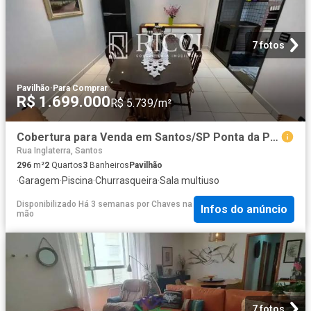
7 fotos
Pavilhão
·
Para Comprar
R$ 1.699.000
R$ 5.739/m²
Cobertura para Venda em Santos/SP Ponta da Praia 2 Quartos
Rua Inglaterra, Santos
296
m²
2
Quartos
3
Banheiros
Pavilhão
·
Garagem
·
Piscina
·
Churrasqueira
·
Sala multiuso
Disponibilizado Há 3 semanas
por
Chaves na
Infos do anúncio
mão
7 fotos