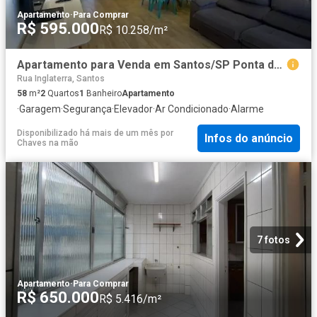
Apartamento
·
Para Comprar
R$ 595.000
R$ 10.258/m²
Apartamento para Venda em Santos/SP Ponta da Praia 2 Quartos
Rua Inglaterra, Santos
58
m²
2
Quartos
1
Banheiro
Apartamento
·
Garagem
·
Segurança
·
Elevador
·
Ar Condicionado
·
Alarme
Disponibilizado há mais de um mês
por
Infos do anúncio
Chaves na mão
7 fotos
Apartamento
·
Para Comprar
R$ 650.000
R$ 5.416/m²