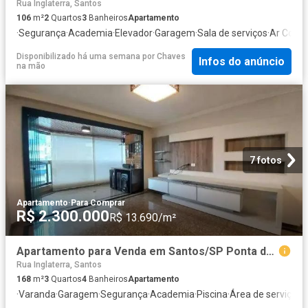
Rua Inglaterra, Santos
106
m²
2
Quartos
3
Banheiros
Apartamento
·
Segurança
·
Academia
·
Elevador
·
Garagem
·
Sala de serviços
·
Ar Condi
Disponibilizado há uma semana
por
Chaves
Infos do anúncio
na mão
7 fotos
Apartamento
·
Para Comprar
R$ 2.300.000
R$ 13.690/m²
Apartamento para Venda em Santos/SP Ponta da Praia 3 Quartos
Rua Inglaterra, Santos
168
m²
3
Quartos
4
Banheiros
Apartamento
·
Varanda
·
Garagem
·
Segurança
·
Academia
·
Piscina
·
Área de serviço
·
Sa