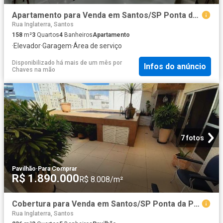
Apartamento para Venda em Santos/SP Ponta da Praia 3 Quartos
Rua Inglaterra, Santos
158
m²
3
Quartos
4
Banheiros
Apartamento
·
Elevador
·
Garagem
·
Área de serviço
Disponibilizado há mais de um mês
por
Infos do anúncio
Chaves na mão
7 fotos
Pavilhão
·
Para Comprar
R$ 1.890.000
R$ 8.008/m²
Cobertura para Venda em Santos/SP Ponta da Praia 3 Quartos
Rua Inglaterra, Santos