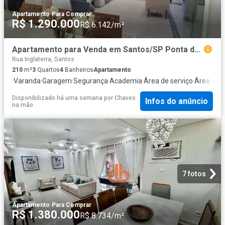
Apartamento
·
Para Comprar
R$ 1.290.000
R$ 6.142/m²
Apartamento para Venda em Santos/SP Ponta da Praia 3 Quartos
Rua Inglaterra, Santos
210
m²
3
Quartos
4
Banheiros
Apartamento
·
Varanda
·
Garagem
·
Segurança
·
Academia
·
Área de serviço
·
Área das 
Disponibilizado há uma semana
por
Chaves
Infos do anúncio
na mão
7 fotos
Apartamento
·
Para Comprar
R$ 1.380.000
R$ 8.734/m²