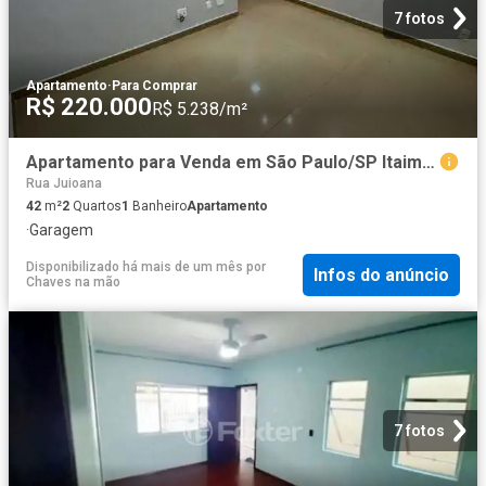
7 fotos
Apartamento
·
Para Comprar
R$ 220.000
R$ 5.238/m²
Apartamento para Venda em São Paulo/SP Itaim Paulista 2 Quartos
Rua Juioana
42
m²
2
Quartos
1
Banheiro
Apartamento
·
Garagem
Disponibilizado há mais de um mês
por
Infos do anúncio
Chaves na mão
7 fotos