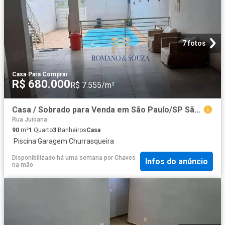
7 fotos
Casa
·
Para Comprar
R$ 680.000
R$ 7.555/m²
Casa / Sobrado para Venda em São Paulo/SP São Miguel Paulista 1 Quartos
Rua Juioana
90
m²
1
Quarto
3
Banheiros
Casa
·
Piscina
·
Garagem
·
Churrasqueira
Disponibilizado há uma semana
por
Chaves
Infos do anúncio
na mão