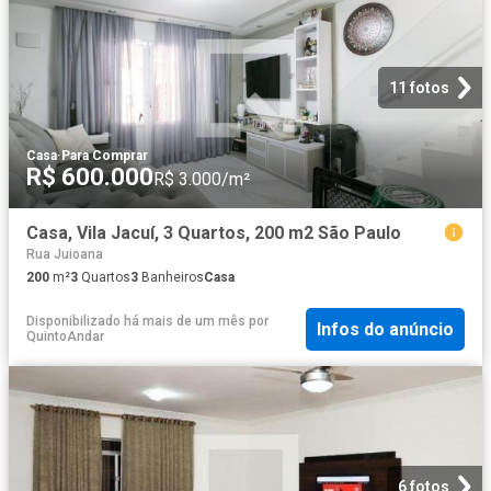
11 fotos
Casa
·
Para Comprar
R$ 600.000
R$ 3.000/m²
Casa, Vila Jacuí, 3 Quartos, 200 m2 São Paulo
Rua Juioana
200
m²
3
Quartos
3
Banheiros
Casa
Disponibilizado há mais de um mês
por
Infos do anúncio
QuintoAndar
6 fotos