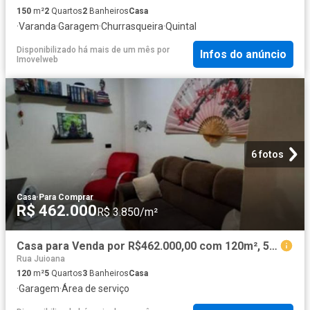
150
m²
2
Quartos
2
Banheiros
Casa
·
Varanda
·
Garagem
·
Churrasqueira
·
Quintal
Disponibilizado há mais de um mês
por
Infos do anúncio
Imovelweb
6 fotos
Casa
·
Para Comprar
R$ 462.000
R$ 3.850/m²
Casa para Venda por R$462.000,00 com 120m², 5 dormitórios, 2 vagas e 3 banheiros Jardim alto pedro
Rua Juioana
120
m²
5
Quartos
3
Banheiros
Casa
·
Garagem
·
Área de serviço