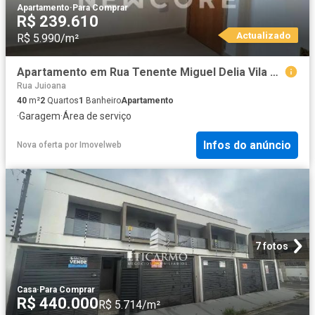
Apartamento
·
Para Comprar
R$ 239.610
Actualizado
R$ 5.990/m²
Apartamento em Rua Tenente Miguel Delia Vila Rosaria São Paulo/SP
Rua Juioana
40
m²
2
Quartos
1
Banheiro
Apartamento
·
Garagem
·
Área de serviço
Infos do anúncio
Nova oferta
por
Imovelweb
7 fotos
Casa
·
Para Comprar
R$ 440.000
R$ 5.714/m²