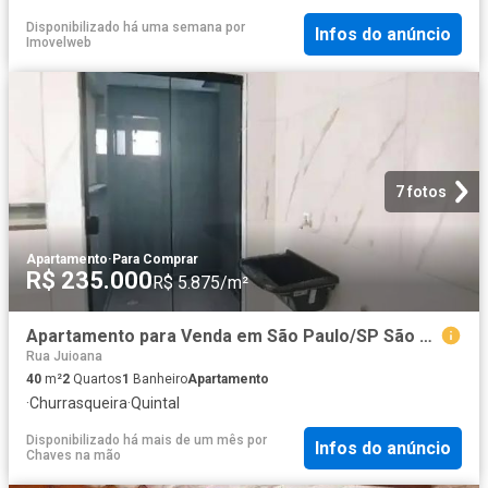
Disponibilizado há uma semana
por
Infos do anúncio
Imovelweb
7 fotos
Apartamento
·
Para Comprar
R$ 235.000
R$ 5.875/m²
Apartamento para Venda em São Paulo/SP São Miguel Paulista 2 Quartos
Rua Juioana
40
m²
2
Quartos
1
Banheiro
Apartamento
·
Churrasqueira
·
Quintal
Disponibilizado há mais de um mês
por
Infos do anúncio
Chaves na mão