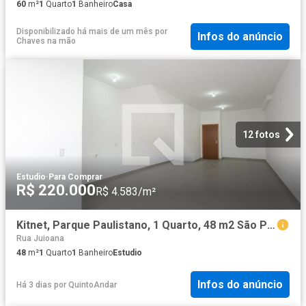
60
m²
1
Quarto
1
Banheiro
Casa
Disponibilizado há mais de um mês
por
Infos do anúncio
Chaves na mão
12 fotos
Estudio
·
Para Comprar
R$ 220.000
R$ 4.583/m²
Kitnet, Parque Paulistano, 1 Quarto, 48 m2 São Paulo
Rua Juioana
48
m²
1
Quarto
1
Banheiro
Estudio
Infos do anúncio
Há 3 dias
por
QuintoAndar