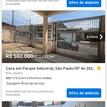
Disponibilizado há mais de um mês
por
Infos do anúncio
Imovelweb
6 fotos
Casa
·
Para Comprar
R$ 580.000
R$ 2.213/m²
Casa em Parque Industrial, São Paulo/SP de 262m² 3 quartos à venda por R$ 580.000,00
Rua Juioana
262
m²
3
Quartos
3
Banheiros
Casa
·
Garagem
·
Área de serviço
Disponibilizado há uma semana
por
Infos do anúncio
Imovelweb