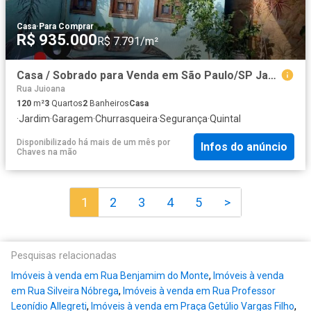
Casa
·
Para Comprar
R$ 935.000
R$ 7.791/m²
Casa / Sobrado para Venda em São Paulo/SP Jardim Alto Pedroso 3 Quartos
Rua Juioana
120
m²
3
Quartos
2
Banheiros
Casa
·
Jardim
·
Garagem
·
Churrasqueira
·
Segurança
·
Quintal
Disponibilizado há mais de um mês
por
Infos do anúncio
Chaves na mão
1
2
3
4
5
>
Pesquisas relacionadas
Imóveis à venda em Rua Benjamim do Monte
,
Imóveis à venda
em Rua Silveira Nóbrega
,
Imóveis à venda em Rua Professor
Leonídio Allegreti
,
Imóveis à venda em Praça Getúlio Vargas Filho
,