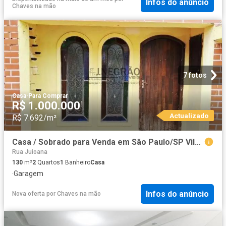
Infos do anúncio
Chaves na mão
7 fotos
Casa
·
Para Comprar
R$ 1.000.000
Actualizado
R$ 7.692/m²
Casa / Sobrado para Venda em São Paulo/SP Vila Brasílio Machado 2 Quartos
Rua Juioana
130
m²
2
Quartos
1
Banheiro
Casa
·
Garagem
Infos do anúncio
Nova oferta
por
Chaves na mão