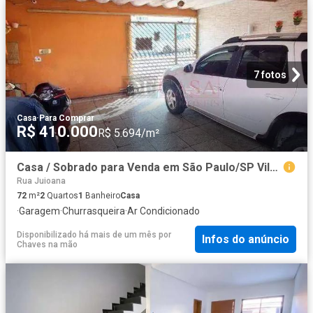
7 fotos
Casa
·
Para Comprar
R$ 410.000
R$ 5.694/m²
Casa / Sobrado para Venda em São Paulo/SP Vila Morgadouro 2 Quartos
Rua Juioana
72
m²
2
Quartos
1
Banheiro
Casa
·
Garagem
·
Churrasqueira
·
Ar Condicionado
Disponibilizado há mais de um mês
por
Infos do anúncio
Chaves na mão