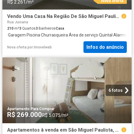
Nova oferta
R$ 2.261/m²
Vendo Uma Casa Na Região De São Miguel Paulista com 3 Quartos Por 475 Mil.
Rua Juioana
210
m²
3
Quartos
3
Banheiros
Casa
·
Garagem
·
Piscina
·
Churrasqueira
·
Área de serviço
·
Quintal
·
Alarme
Infos do anúncio
Nova oferta
por
Imovelweb
6 fotos
Apartamento
·
Para Comprar
R$ 269.000
R$ 5.075/m²
Apartamentos à venda em São Miguel Paulista, São Paulo | 2 quartos com 53 m²