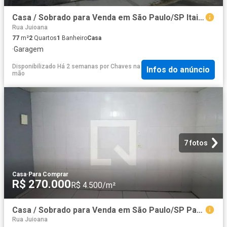
Casa / Sobrado para Venda em São Paulo/SP Itaim Paulista 2 Quartos
Rua Juioana
77
m²
2
Quartos
1
Banheiro
Casa
·
Garagem
Disponibilizado Há 2 semanas
por
Chaves na
Infos do anúncio
mão
7 fotos
Casa
·
Para Comprar
R$ 270.000
R$ 4.500/m²
Casa / Sobrado para Venda em São Paulo/SP Parque Paulistano 1 Quartos
Rua Juioana