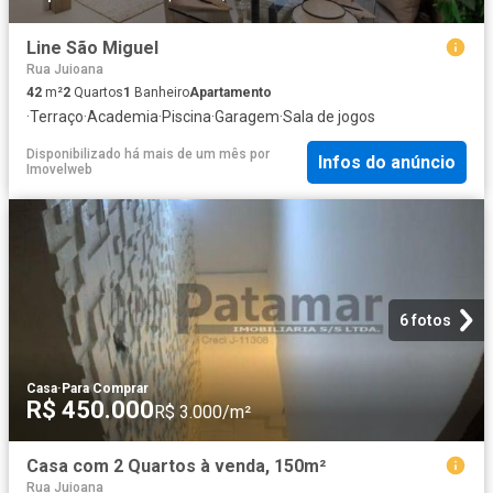
Line São Miguel
Rua Juioana
42
m²
2
Quartos
1
Banheiro
Apartamento
·
Terraço
·
Academia
·
Piscina
·
Garagem
·
Sala de jogos
Disponibilizado há mais de um mês
por
Infos do anúncio
Imovelweb
6 fotos
Casa
·
Para Comprar
R$ 450.000
R$ 3.000/m²
Casa com 2 Quartos à venda, 150m²
Rua Juioana