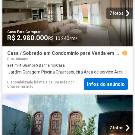
7 fotos
Casa
·
Para Comprar
R$ 2.980.000
R$ 10.240/m²
Casa / Sobrado em Condomínio para Venda em São Paulo/SP Jardim Prudência 4 Quartos
Rua Juioana
291
m²
4
Quartos
5
Banheiros
Casa
·
Jardim
·
Garagem
·
Piscina
·
Churrasqueira
·
Área de serviço
·
Área das c
Disponibilizado há mais de um mês
por
Infos do anúncio
Chaves na mão
7 fotos