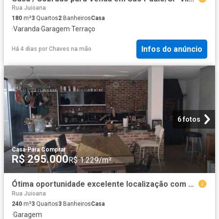
Rua Juioana
180
m²
3
Quartos
2
Banheiros
Casa
·
Varanda
·
Garagem
·
Terraço
Infos do anúncio
Há 4 dias
por
Chaves na mão
6 fotos
Casa
·
Para Comprar
R$ 295.000
R$ 1.229/m²
Ótima oportunidade excelente localização com moveis planejados
Rua Juioana
240
m²
3
Quartos
3
Banheiros
Casa
·
Garagem