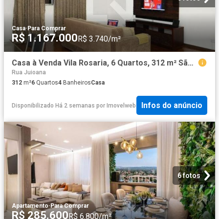
Casa
·
Para Comprar
R$ 1.167.000
R$ 3.740/m²
Casa à Venda Vila Rosaria, 6 Quartos, 312 m² São Paulo
Rua Juioana
312
m²
6
Quartos
4
Banheiros
Casa
Infos do anúncio
Disponibilizado Há 2 semanas
por
Imovelweb
6 fotos
Apartamento
·
Para Comprar
R$ 285.600
R$ 6.800/m²