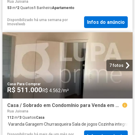
Rua Juioana
53
m²
2
Quartos
1
Banheiro
Apartamento
Disponibilizado há uma semana
por
Infos do anúncio
Imovelweb
7 fotos
Casa
·
Para Comprar
R$ 511.000
R$ 4.562/m²
Casa / Sobrado em Condomínio para Venda em São Paulo/SP Vila Constança 3 Quartos
Rua Juioana
112
m²
3
Quartos
Casa
·
Varanda
·
Garagem
·
Churrasqueira
·
Sala de jogos
·
Cozinha integral
·
Qu
Disponibilizado há mais de um mês
por