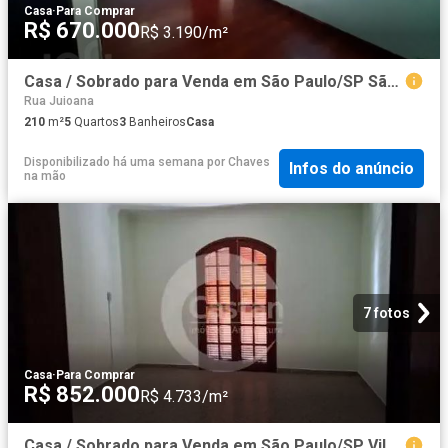
Casa
·
Para Comprar
R$ 670.000
R$ 3.190/m²
Casa / Sobrado para Venda em São Paulo/SP São Miguel Paulista 5 Quartos
Rua Juioana
210
m²
5
Quartos
3
Banheiros
Casa
Disponibilizado há uma semana
por
Chaves
Infos do anúncio
na mão
7 fotos
Casa
·
Para Comprar
R$ 852.000
R$ 4.733/m²
Casa / Sobrado para Venda em São Paulo/SP Vila Sinhá 3 Quartos