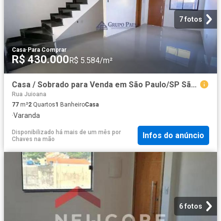
7 fotos
Casa
·
Para Comprar
R$ 430.000
R$ 5.584/m²
Casa / Sobrado para Venda em São Paulo/SP São Miguel Paulista 2 Quartos
Rua Juioana
77
m²
2
Quartos
1
Banheiro
Casa
·
Varanda
Disponibilizado há mais de um mês
por
Infos do anúncio
Chaves na mão
6 fotos