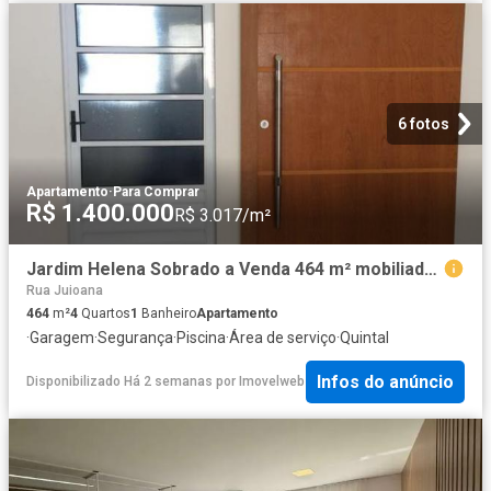
6 fotos
Apartamento
·
Para Comprar
R$ 1.400.000
R$ 3.017/m²
Jardim Helena Sobrado a Venda 464 m² mobiliado, 4 Dormitórios sendo 1 Suíte, 10 Vagas
Rua Juioana
464
m²
4
Quartos
1
Banheiro
Apartamento
·
Garagem
·
Segurança
·
Piscina
·
Área de serviço
·
Quintal
Infos do anúncio
Disponibilizado Há 2 semanas
por
Imovelweb