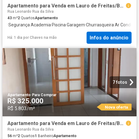
Apartamento para Venda em Lauro de Freitas/BA Caji 2 Quartos
Rua Leonardo Rua da Silva
43
m²
2
Quartos
Apartamento
·
Segurança
·
Academia
·
Piscina
·
Garagem
·
Churrasqueira
·
Ar Condicio
Infos do anúncio
Há: 1 dia
por
Chaves na mão
7 fotos
Apartamento
·
Para Comprar
R$ 325.000
Nova oferta
R$ 5.803/m²
Apartamento para Venda em Lauro de Freitas/BA Centro 2 Quartos
Rua Leonardo Rua da Silva
56
m²
2
Quartos
1
Banheiro
Apartamento