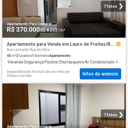
7 fotos
Apartamento
·
Para Comprar
R$ 370.000
R$ 8.222/m²
Apartamento para Venda em Lauro de Freitas/BA Centro 2 Quartos
Rua Leonardo Rua da Silva
45
m²
2
Quartos
1
Banheiro
Apartamento
·
Varanda
·
Segurança
·
Piscina
·
Churrasqueira
·
Ar Condicionado
·
Área d
Disponibilizado há mais de um mês
por
Infos do anúncio
Chaves na mão
7 fotos
Apartamento
·
Para Comprar