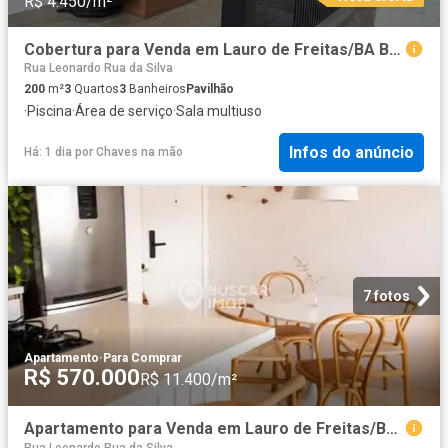
R$ 4.450/m²
Cobertura para Venda em Lauro de Freitas/BA Buraquinho 3 Quartos
Rua Leonardo Rua da Silva
200
m²
3
Quartos
3
Banheiros
Pavilhão
·
Piscina
·
Área de serviço
·
Sala multiuso
Infos do anúncio
Há: 1 dia
por
Chaves na mão
7 fotos
Apartamento
·
Para Comprar
R$ 570.000
R$ 11.400/m²
Apartamento para Venda em Lauro de Freitas/BA Vilas do Atlantico 2 Quartos
Rua Leonardo Rua da Silva