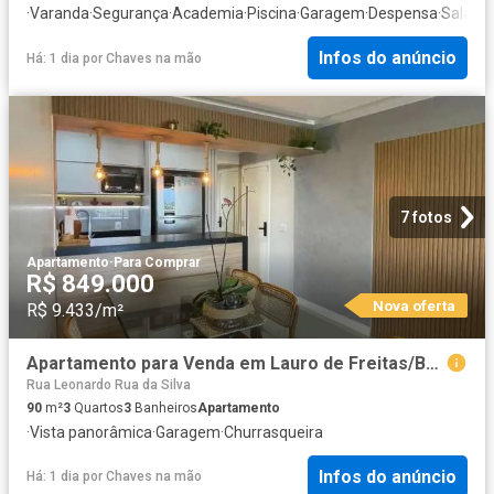
·
Varanda
·
Segurança
·
Academia
·
Piscina
·
Garagem
·
Despensa
·
Sala de
Infos do anúncio
Há: 1 dia
por
Chaves na mão
7 fotos
Apartamento
·
Para Comprar
R$ 849.000
Nova oferta
R$ 9.433/m²
Apartamento para Venda em Lauro de Freitas/BA Buraquinho 3 Quartos
Rua Leonardo Rua da Silva
90
m²
3
Quartos
3
Banheiros
Apartamento
·
Vista panorâmica
·
Garagem
·
Churrasqueira
Infos do anúncio
Há: 1 dia
por
Chaves na mão