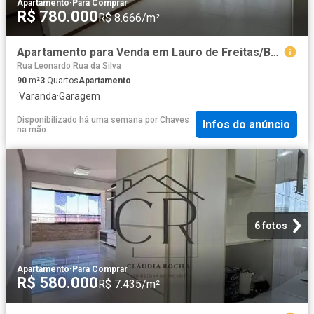
Apartamento
·
Para Comprar
R$ 780.000
R$ 8.666/m²
Apartamento para Venda em Lauro de Freitas/BA Jardim Aeroporto 3 Quartos
Rua Leonardo Rua da Silva
90
m²
3
Quartos
Apartamento
·
Varanda
·
Garagem
Disponibilizado há uma semana
por
Chaves
Infos do anúncio
na mão
6 fotos
Apartamento
·
Para Comprar
R$ 580.000
R$ 7.435/m²