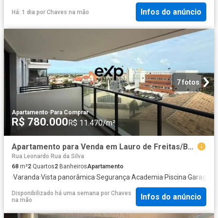
Infos do anúncio
Há: 1 dia
por
Chaves na mão
7 fotos
Apartamento
·
Para Comprar
R$ 780.000
R$ 11.470/m²
Apartamento para Venda em Lauro de Freitas/BA Vilas do Atlantico 2 Quartos
Rua Leonardo Rua da Silva
68
m²
2
Quartos
2
Banheiros
Apartamento
·
Varanda
·
Vista panorâmica
·
Segurança
·
Academia
·
Piscina
·
Garagem
·
Disponibilizado há uma semana
por
Chaves
Infos do anúncio
na mão