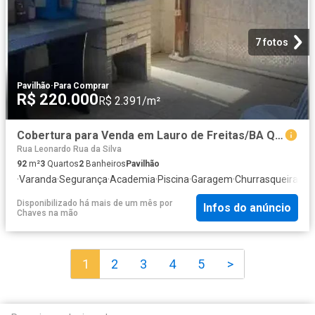
7 fotos
Pavilhão
·
Para Comprar
R$ 220.000
R$ 2.391/m²
Cobertura para Venda em Lauro de Freitas/BA Quintas do Picuaia 3 Quartos
Rua Leonardo Rua da Silva
92
m²
3
Quartos
2
Banheiros
Pavilhão
·
Varanda
·
Segurança
·
Academia
·
Piscina
·
Garagem
·
Churrasqueira
·
Áre
Disponibilizado há mais de um mês
por
Infos do anúncio
Chaves na mão
1
2
3
4
5
>