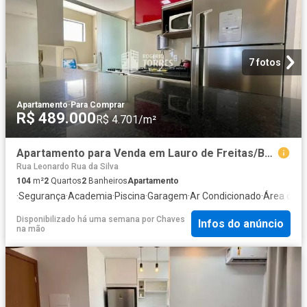
7 fotos
Apartamento
·
Para Comprar
R$ 489.000
R$ 4.701/m²
Apartamento para Venda em Lauro de Freitas/BA Centro 2 Quartos
Rua Leonardo Rua da Silva
104
m²
2
Quartos
2
Banheiros
Apartamento
·
Segurança
·
Academia
·
Piscina
·
Garagem
·
Ar Condicionado
·
Área de s
Disponibilizado há uma semana
por
Chaves
Infos do anúncio
na mão