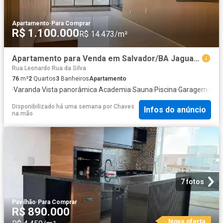
Apartamento
·
Para Comprar
R$ 1.100.000
R$ 14.473/m²
Apartamento para Venda em Salvador/BA Jaguaribe 2 Quartos
Rua Leonardo Rua da Silva
76
m²
2
Quartos
3
Banheiros
Apartamento
·
Varanda
·
Vista panorâmica
·
Academia
·
Sauna
·
Piscina
·
Garagem
·
Chur
Disponibilizado há uma semana
por
Chaves
Infos do anúncio
na mão
7 fotos
Pavilhão
·
Para Comprar
R$ 890.000
Nova oferta