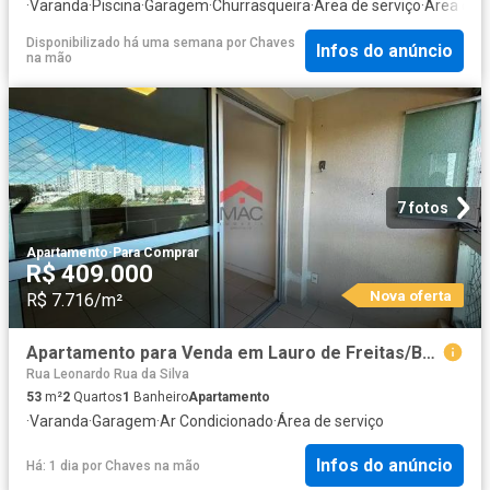
·
Varanda
·
Piscina
·
Garagem
·
Churrasqueira
·
Área de serviço
·
Área das 
Disponibilizado há uma semana
por
Chaves
Infos do anúncio
na mão
7 fotos
Apartamento
·
Para Comprar
R$ 409.000
Nova oferta
R$ 7.716/m²
Apartamento para Venda em Lauro de Freitas/BA Centro 2 Quartos
Rua Leonardo Rua da Silva
53
m²
2
Quartos
1
Banheiro
Apartamento
·
Varanda
·
Garagem
·
Ar Condicionado
·
Área de serviço
Infos do anúncio
Há: 1 dia
por
Chaves na mão