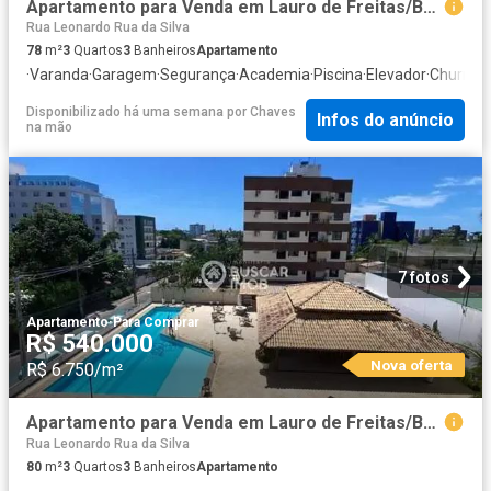
Apartamento para Venda em Lauro de Freitas/BA Pitangueiras 3 Quartos
Rua Leonardo Rua da Silva
78
m²
3
Quartos
3
Banheiros
Apartamento
·
Varanda
·
Garagem
·
Segurança
·
Academia
·
Piscina
·
Elevador
·
Churrasq
Disponibilizado há uma semana
por
Chaves
Infos do anúncio
na mão
7 fotos
Apartamento
·
Para Comprar
R$ 540.000
Nova oferta
R$ 6.750/m²
Apartamento para Venda em Lauro de Freitas/BA Jardim Aeroporto 3 Quartos
Rua Leonardo Rua da Silva
80
m²
3
Quartos
3
Banheiros
Apartamento