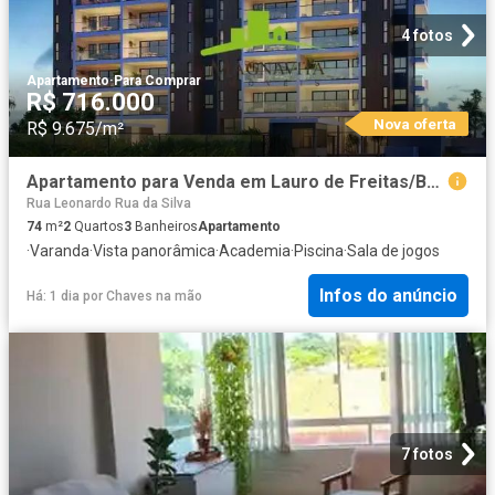
4 fotos
Apartamento
·
Para Comprar
R$ 716.000
Nova oferta
R$ 9.675/m²
Apartamento para Venda em Lauro de Freitas/BA Miragem 2 Quartos
Rua Leonardo Rua da Silva
74
m²
2
Quartos
3
Banheiros
Apartamento
·
Varanda
·
Vista panorâmica
·
Academia
·
Piscina
·
Sala de jogos
Infos do anúncio
Há: 1 dia
por
Chaves na mão
7 fotos