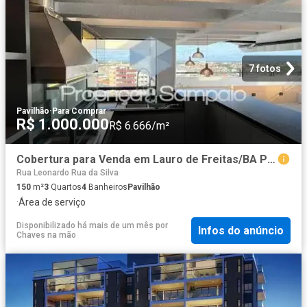
7 fotos
Pavilhão
·
Para Comprar
R$ 1.000.000
R$ 6.666/m²
Cobertura para Venda em Lauro de Freitas/BA Pitangueiras 3 Quartos
Rua Leonardo Rua da Silva
150
m²
3
Quartos
4
Banheiros
Pavilhão
·
Área de serviço
Disponibilizado há mais de um mês
por
Infos do anúncio
Chaves na mão