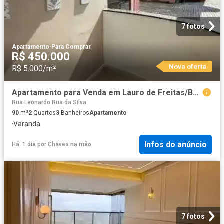
7 fotos
Apartamento
·
Para Comprar
R$ 450.000
Nova oferta
R$ 5.000/m²
Apartamento para Venda em Lauro de Freitas/BA Pitangueiras 2 Quartos
Rua Leonardo Rua da Silva
90
m²
2
Quartos
3
Banheiros
Apartamento
·
Varanda
Infos do anúncio
Há: 1 dia
por
Chaves na mão
7 fotos