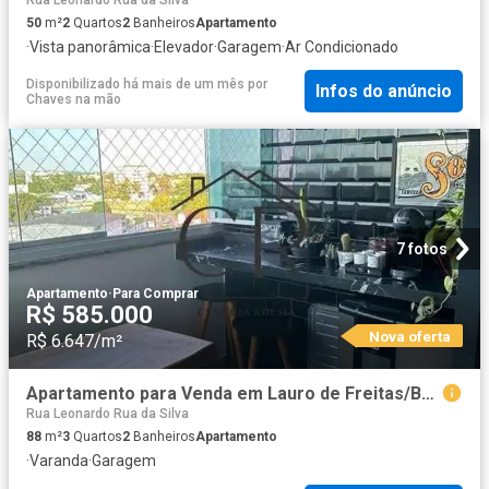
50
m²
2
Quartos
2
Banheiros
Apartamento
·
Vista panorâmica
·
Elevador
·
Garagem
·
Ar Condicionado
Disponibilizado há mais de um mês
por
Infos do anúncio
Chaves na mão
7 fotos
Apartamento
·
Para Comprar
R$ 585.000
Nova oferta
R$ 6.647/m²
Apartamento para Venda em Lauro de Freitas/BA Pitangueiras 3 Quartos
Rua Leonardo Rua da Silva
88
m²
3
Quartos
2
Banheiros
Apartamento
·
Varanda
·
Garagem