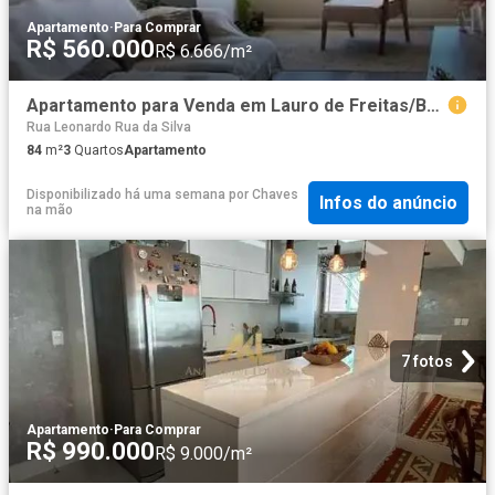
Apartamento
·
Para Comprar
R$ 560.000
R$ 6.666/m²
Apartamento para Venda em Lauro de Freitas/BA Buraquinho 3 Quartos
Rua Leonardo Rua da Silva
84
m²
3
Quartos
Apartamento
Disponibilizado há uma semana
por
Chaves
Infos do anúncio
na mão
7 fotos
Apartamento
·
Para Comprar
R$ 990.000
R$ 9.000/m²