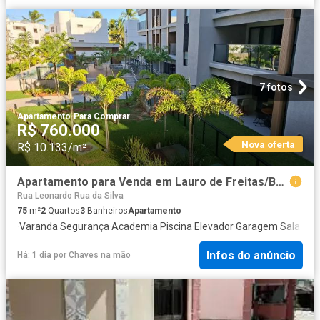
7 fotos
Apartamento
·
Para Comprar
R$ 760.000
Nova oferta
R$ 10.133/m²
Apartamento para Venda em Lauro de Freitas/BA Vilas do Atlantico 2 Quartos
Rua Leonardo Rua da Silva
75
m²
2
Quartos
3
Banheiros
Apartamento
·
Varanda
·
Segurança
·
Academia
·
Piscina
·
Elevador
·
Garagem
·
Sala de 
Infos do anúncio
Há: 1 dia
por
Chaves na mão