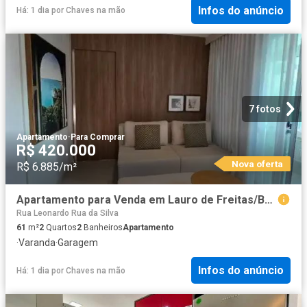
Infos do anúncio
Há: 1 dia
por
Chaves na mão
7 fotos
Apartamento
·
Para Comprar
R$ 420.000
Nova oferta
R$ 6.885/m²
Apartamento para Venda em Lauro de Freitas/BA Buraquinho 2 Quartos
Rua Leonardo Rua da Silva
61
m²
2
Quartos
2
Banheiros
Apartamento
·
Varanda
·
Garagem
Infos do anúncio
Há: 1 dia
por
Chaves na mão