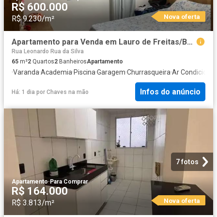
R$ 600.000
Nova oferta
R$ 9.230/m²
Apartamento para Venda em Lauro de Freitas/BA Buraquinho 2 Quartos
Rua Leonardo Rua da Silva
65
m²
2
Quartos
2
Banheiros
Apartamento
·
Varanda
·
Academia
·
Piscina
·
Garagem
·
Churrasqueira
·
Ar Condiciona
Infos do anúncio
Há: 1 dia
por
Chaves na mão
7 fotos
Apartamento
·
Para Comprar
R$ 164.000
Nova oferta
R$ 3.813/m²