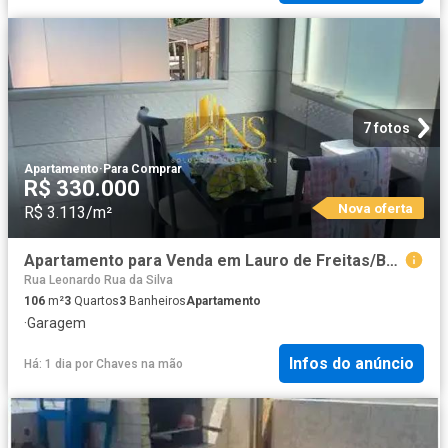
7 fotos
Apartamento
·
Para Comprar
R$ 330.000
Nova oferta
R$ 3.113/m²
Apartamento para Venda em Lauro de Freitas/BA Ipitanga 3 Quartos
Rua Leonardo Rua da Silva
106
m²
3
Quartos
3
Banheiros
Apartamento
·
Garagem
Infos do anúncio
Há: 1 dia
por
Chaves na mão