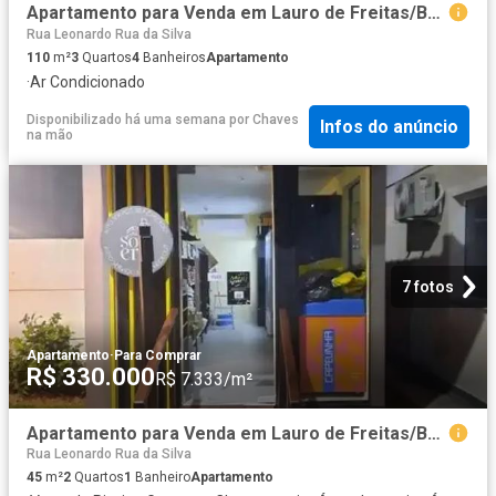
Apartamento para Venda em Lauro de Freitas/BA Pitangueiras 3 Quartos
Rua Leonardo Rua da Silva
110
m²
3
Quartos
4
Banheiros
Apartamento
·
Ar Condicionado
Disponibilizado há uma semana
por
Chaves
Infos do anúncio
na mão
7 fotos
Apartamento
·
Para Comprar
R$ 330.000
R$ 7.333/m²
Apartamento para Venda em Lauro de Freitas/BA Centro 2 Quartos
Rua Leonardo Rua da Silva
45
m²
2
Quartos
1
Banheiro
Apartamento