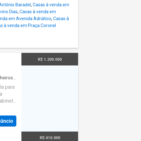
dade,
Antônio Baradel
,
Casas à venda em
os
rino Dias
,
Casas à venda em
ncia de
nda em Avenida Adriático
,
Casas à
ens.
s à venda em Praça Coronel
ica para
R$ 1.200.000
heiros
·
la para
ha
gabinete
piscina
núncio
R$ 410.000