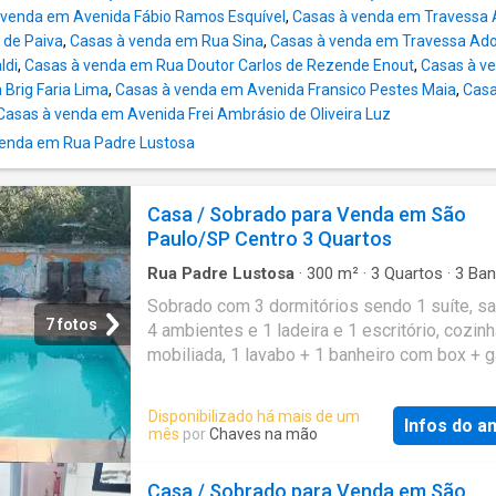
diferenciada, proporcionando qualidade, agili
 venda em Avenida Fábio Ramos Esquível
,
Casas à venda em Travessa 
segurança, sigilo e transparência nos serviç
 de Paiva
,
Casas à venda em Rua Sina
,
Casas à venda em Travessa Ado
realizados; garantindo assim, melhor experiê
ldi
,
Casas à venda em Rua Doutor Carlos de Rezende Enout
,
Casas à ve
compra, venda, locação e administração de b
Brig Faria Lima
,
Casas à venda em Avenida Fransico Pestes Maia
,
Casa
Garantia de Bons Negócios! Oportunidade ún
Casas à venda em Avenida Frei Ambrásio de Oliveira Luz
o seu negócio! Localização estratégica e
enda em Rua Padre Lustosa
infraestrutura completa. Referência: 41766
Casa / Sobrado para Venda em São
Paulo/SP Centro 3 Quartos
Rua Padre Lustosa
·
300
m²
·
3
Quartos
·
3
Ban
Casa
·
Piscina
·
Garagem
·
Sala de serviços
·
Sobrado com 3 dormitórios sendo 1 suíte, sa
Churrasqueira
·
Área de serviço
7 fotos
4 ambientes e 1 ladeira e 1 escritório, cozin
mobiliada, 1 lavabo + 1 banheiro com box + 
e área de serviço e garagem para 5 autos +
dependência de empregada, churrasqueira e 
Disponibilizado há mais de um
Infos do a
etc. Referência: CA0393
mês
por
Chaves na mão
Casa / Sobrado para Venda em São