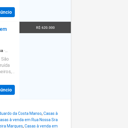
tre em
is
ifrúti,
núncio
róximos
arias e
oAndar
il
eis:
R$ 620.000
 em
e ao
em
632-J O
o site
a:
sa
·
m São
ruída
eiros,
s de
EDRO
núncio
iliário
nder as
,
gião do
duardo da Costa Manso
,
Casas à
asas à venda em Rua Nossa Sra
eira Marques
,
Casas à venda em