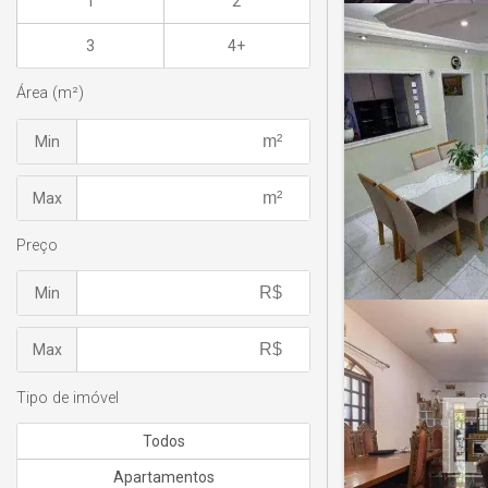
1
2
3
4+
Área (m²)
Min
Max
Preço
Min
Max
Tipo de imóvel
Todos
Apartamentos