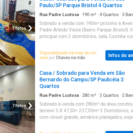
Paulo/SP Parque Bristol 4 Quartos
Rua Padre Lustosa
·
190
m²
·
4
Quartos
·
3
Ban
Casa
·
Garagem
·
Terraço
·
Churrasqueira
·
Área
Sobrado a venda com 190m² próximo à Aven
serviço
·
Quintal
7 fotos
Padre Arlindo Vieira (Bairro Parque Bristol). 
principal com 2 dormitórios, sala, Cozinha c
armários embutidos, Churrasqueira no terraço
Quintal Grande, área de Serviço, 1 banheiro, e
Disponibilizado há mais de um
Infos do a
vagas de garagem cobertas. São 190,00m²
mês
por
Chaves na mão
total/terreno, 190,00m² útil/construída; Nos
do Imóvel tem duas edículas, a primeira com;
Casa / Sobrado para Venda em São
Sala Cozinha e Banheiro (Alugada por R$ 1.0
Bernardo do Campo/SP Paulicéia 3
(Por Mês). E a Segunda com: Quarto e Cozin
Quartos
(Alugada por R$ 700,00) por mês. Sendo uma
excelente oportunidade para investidores, o
Rua Padre Lustosa
·
280
m²
·
3
Quartos
·
2
Ban
Casa
·
Academia
·
Área de serviço
·
Quintal
é todo com laje, possibilitando a construção
Sobrado à venda com 280m² de área constru
7 fotos
um pavimento (Tem estrutura) comprovada p
terreno 5 X 47,50= 237,50m² 3 Dormitórios, 
engenheiro. Observação: A documentação es
com closet grande, armários planejados, esp
acordo, é aceito o financiamento bancário. V
amplo e retroprojetor no teto, criando um cli
conhecer o seu novo lar! Referência: KV257
cinema) 2 Banheiro amplos e Sala 2 ambient