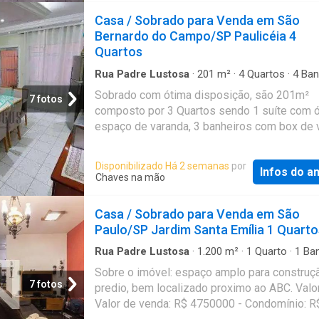
Casa / Sobrado para Venda em São
Bernardo do Campo/SP Paulicéia 4
Quartos
Rua Padre Lustosa
·
201
m²
·
4
Quartos
·
4
Ban
Casa
·
Varanda
·
Garagem
·
Quintal
Sobrado com ótima disposição, são 201m²
7 fotos
composto por 3 Quartos sendo 1 suíte com 
espaço de varanda, 3 banheiros com box de v
lavabo, sala de estar grande, sala de jantar, c
com armários planejados, lavanderia com quin
Disponibilizado Há 2 semanas
por
Infos do a
vagas de garagem com portão automático. P
Chaves na mão
Edícula com 1 Quarto, cozinha e 1 banheiro, n
Superior lavanderia e mais 1 cômodo. Sobra
Casa / Sobrado para Venda em São
corredor lateral, iluminação natural e bem are
Paulo/SP Jardim Santa Emília 1 Quarto
Dispõem de um ótimo acabamento em todos
cômodos com piso frio em cerâmica. Sala
Rua Padre Lustosa
·
1.200
m²
·
1
Quarto
·
1
Ban
Casa
aconchegante com espaço e muito bom gost
Sobre o imóvel: espaço amplo para construç
Acesso ao segundo pavimento uma boa esca
7 fotos
predio, bem localizado proximo ao ABC. Valor
quartos espaços com boa iluminação e bem a
Valor de venda: R$ 4750000 - Condomínio: R$
Ótima localização Bairro residencial com