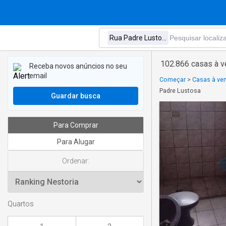
102.866 casas à 
Receba novos anúncios no seu
email
Começar
>
Casas à ve
Padre Lustosa
Guardar busca
Para Comprar
Para Alugar
Ordenar:
Quartos