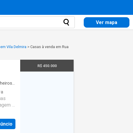
Ver mapa
em Vila Delmira
>
Casas à venda em Rua
R$ 450.000
heiros
·
ra
uas
ragem e
adas e
retende
núncio
ma casa