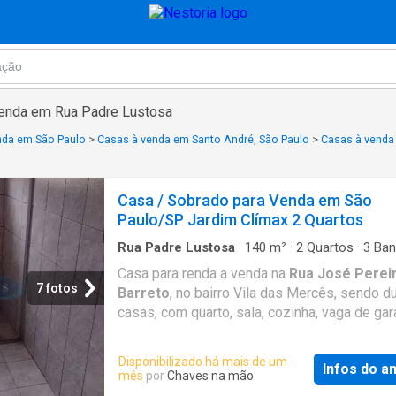
venda em Rua Padre Lustosa
nda em São Paulo
>
Casas à venda em Santo André, São Paulo
>
Casas à venda 
Casa / Sobrado para Venda em São
Paulo/SP Jardim Clímax 2 Quartos
Rua Padre Lustosa
·
140
m²
·
2
Quartos
·
3
Ban
Casa
·
Garagem
Casa para renda a venda na
Rua José Perei
7 fotos
Barreto
, no bairro Vila das Mercês, sendo d
casas, com quarto, sala, cozinha, vaga de ga
lavanderia cada, as duas casas estão reform
alugadas, da para construir kits para quem p
Disponibilizado há mais de um
Infos do a
ter um lucro maior nos alugueis, ou deixar u
mês
por
Chaves na mão
grande para moradia. Referência: CA0197