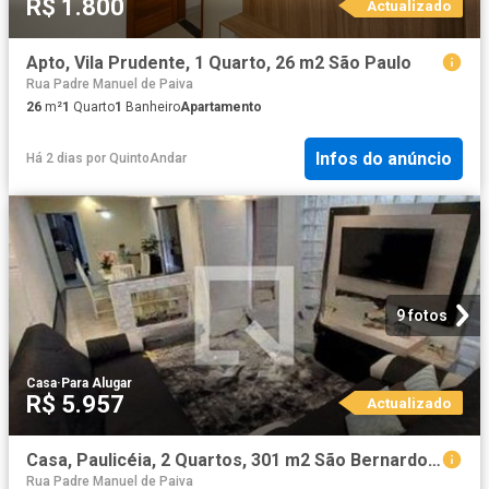
R$ 1.800
Actualizado
Apto, Vila Prudente, 1 Quarto, 26 m2 São Paulo
Rua Padre Manuel de Paiva
26
m²
1
Quarto
1
Banheiro
Apartamento
Infos do anúncio
Há 2 dias
por
QuintoAndar
9 fotos
Casa
·
Para Alugar
R$ 5.957
Actualizado
Casa, Paulicéia, 2 Quartos, 301 m2 São Bernardo do Campo
Rua Padre Manuel de Paiva