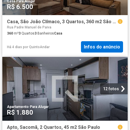
Casa
·
Para Alugar
R$ 6.500
Casa, São João Clímaco, 3 Quartos, 360 m2 São Paulo
Rua Padre Manuel de Paiva
360
m²
3
Quartos
3
Banheiros
Casa
Infos do anúncio
Há 4 dias
por
QuintoAndar
12 fotos
Apartamento
·
Para Alugar
R$ 1.880
Apto, Sacomã, 2 Quartos, 45 m2 São Paulo