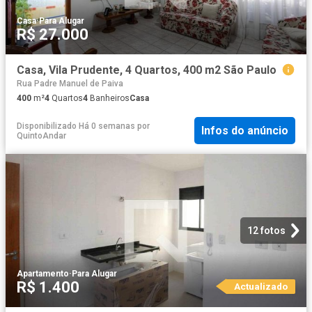
Casa
·
Para Alugar
R$ 27.000
Casa, Vila Prudente, 4 Quartos, 400 m2 São Paulo
Rua Padre Manuel de Paiva
400
m²
4
Quartos
4
Banheiros
Casa
Disponibilizado Há 0 semanas
por
Infos do anúncio
QuintoAndar
12 fotos
Apartamento
·
Para Alugar
R$ 1.400
Actualizado