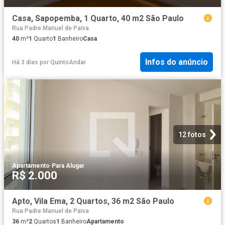
Casa, Sapopemba, 1 Quarto, 40 m2 São Paulo
Rua Padre Manuel de Paiva
40
m²
1
Quarto
1
Banheiro
Casa
Infos do anúncio
Há 3 dias
por
QuintoAndar
12 fotos
Apartamento
·
Para Alugar
R$ 2.000
Apto, Vila Ema, 2 Quartos, 36 m2 São Paulo
Rua Padre Manuel de Paiva
36
m²
2
Quartos
1
Banheiro
Apartamento