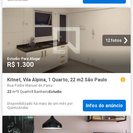
12 fotos
Estudio
·
Para Alugar
R$ 1.300
Kitnet, Vila Alpina, 1 Quarto, 22 m2 São Paulo
Rua Padre Manuel de Paiva
22
m²
1
Quarto
1
Banheiro
Estudio
Disponibilizado há mais de um mês
por
Infos do anúncio
QuintoAndar