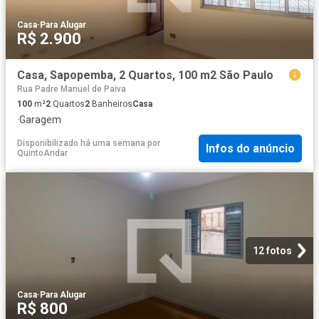
Casa
·
Para Alugar
R$ 2.900
Casa, Sapopemba, 2 Quartos, 100 m2 São Paulo
Rua Padre Manuel de Paiva
100
m²
2
Quartos
2
Banheiros
Casa
·
Garagem
Disponibilizado há uma semana
por
Infos do anúncio
QuintoAndar
12 fotos
Casa
·
Para Alugar
R$ 800