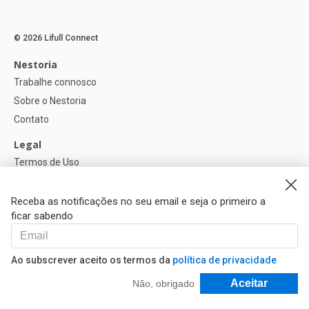
© 2026 Lifull Connect
Nestoria
Trabalhe connosco
Sobre o Nestoria
Contato
Legal
Termos de Uso
Política de privacidade
Política de Cookies
Receba as notificações no seu email e seja o primeiro a
ficar sabendo
Ajuda
FAQ
Ao subscrever aceito os termos da
política de privacidade
Nossos Parceiros
Filtrar e Classificar
Aceitar
Não, obrigado