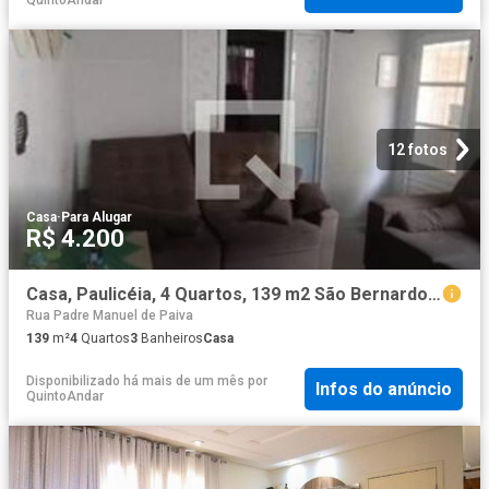
12 fotos
Casa
·
Para Alugar
R$ 4.200
Casa, Paulicéia, 4 Quartos, 139 m2 São Bernardo do Campo
Rua Padre Manuel de Paiva
139
m²
4
Quartos
3
Banheiros
Casa
Disponibilizado há mais de um mês
por
Infos do anúncio
QuintoAndar