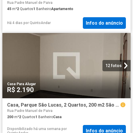
Rua Padre Manuel de Paiva
45
m²
2
Quartos
1
Banheiro
Apartamento
Infos do anúncio
Há 4 dias
por
QuintoAndar
12 fotos
Casa
·
Para Alugar
R$ 2.190
Casa, Parque São Lucas, 2 Quartos, 200 m2 São Paulo
Rua Padre Manuel de Paiva
200
m²
2
Quartos
1
Banheiro
Casa
Disponibilizado há uma semana
por
Infos do anúncio
QuintoAndar