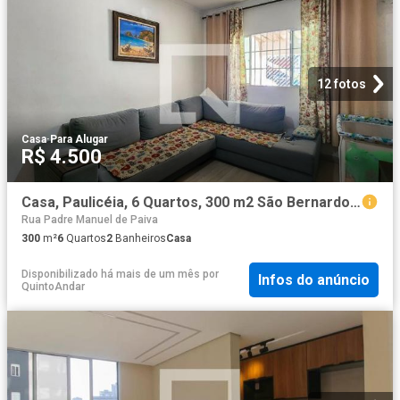
12 fotos
Casa
·
Para Alugar
R$ 4.500
Casa, Paulicéia, 6 Quartos, 300 m2 São Bernardo do Campo
Rua Padre Manuel de Paiva
300
m²
6
Quartos
2
Banheiros
Casa
Disponibilizado há mais de um mês
por
Infos do anúncio
QuintoAndar