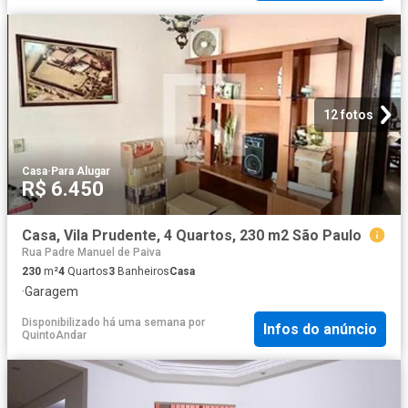
12 fotos
Casa
·
Para Alugar
R$ 6.450
Casa, Vila Prudente, 4 Quartos, 230 m2 São Paulo
Rua Padre Manuel de Paiva
230
m²
4
Quartos
3
Banheiros
Casa
·
Garagem
Disponibilizado há uma semana
por
Infos do anúncio
QuintoAndar