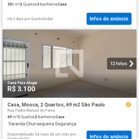
301
m²
2
Quartos
3
Banheiros
Casa
Infos do anúncio
Há 2 dias
por
QuintoAndar
12 fotos
Casa
·
Para Alugar
R$ 3.100
Casa, Mooca, 2 Quartos, 69 m2 São Paulo
Rua Padre Manuel de Paiva
69
m²
2
Quartos
2
Banheiros
Casa
·
Varanda
·
Churrasqueira
·
Segurança
Disponibilizado há mais de um mês
por
Infos do anúncio
QuintoAndar