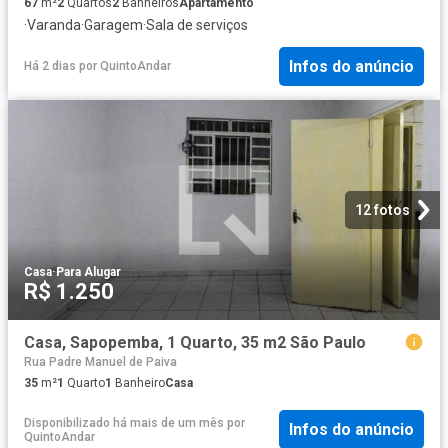
67
m²
2
Quartos
2
Banheiros
Apartamento
·
Varanda
·
Garagem
·
Sala de serviços
Infos do anúncio
Há 2 dias
por
QuintoAndar
12 fotos
Casa
·
Para Alugar
R$ 1.250
Casa, Sapopemba, 1 Quarto, 35 m2 São Paulo
Rua Padre Manuel de Paiva
35
m²
1
Quarto
1
Banheiro
Casa
Disponibilizado há mais de um mês
por
Infos do anúncio
QuintoAndar