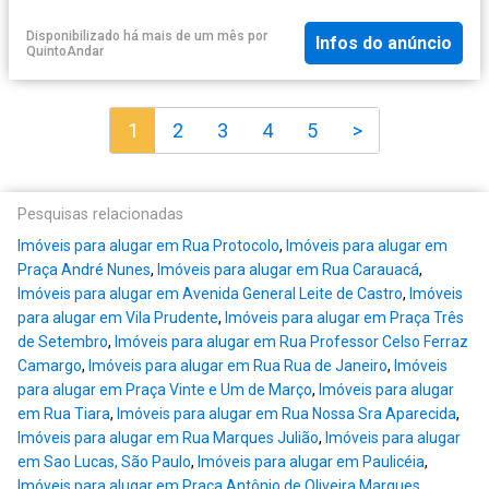
Disponibilizado há mais de um mês
por
Infos do anúncio
QuintoAndar
1
2
3
4
5
>
Pesquisas relacionadas
Imóveis para alugar em Rua Protocolo
,
Imóveis para alugar em
Praça André Nunes
,
Imóveis para alugar em Rua Carauacá
,
Imóveis para alugar em Avenida General Leite de Castro
,
Imóveis
para alugar em Vila Prudente
,
Imóveis para alugar em Praça Três
de Setembro
,
Imóveis para alugar em Rua Professor Celso Ferraz
Camargo
,
Imóveis para alugar em Rua Rua de Janeiro
,
Imóveis
para alugar em Praça Vinte e Um de Março
,
Imóveis para alugar
em Rua Tiara
,
Imóveis para alugar em Rua Nossa Sra Aparecida
,
Imóveis para alugar em Rua Marques Julião
,
Imóveis para alugar
em Sao Lucas, São Paulo
,
Imóveis para alugar em Paulicéia
,
Imóveis para alugar em Praça Antônio de Oliveira Marques
,