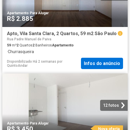
Apartamento
·
Para Alugar
R$ 2.885
Apto, Vila Santa Clara, 2 Quartos, 59 m2 São Paulo
Rua Padre Manuel de Paiva
59
m²
2
Quartos
2
Banheiros
Apartamento
·
Churrasqueira
Disponibilizado Há 2 semanas
por
Infos do anúncio
QuintoAndar
12 fotos
Apartamento
·
Para Alugar
R$ 3.450
Nova oferta