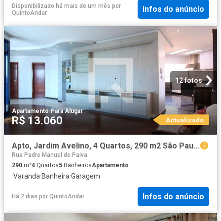
Disponibilizado há mais de um mês
por
Infos do anúncio
QuintoAndar
12 fotos
Apartamento
·
Para Alugar
R$ 13.060
Actualizado
Apto, Jardim Avelino, 4 Quartos, 290 m2 São Paulo
Rua Padre Manuel de Paiva
290
m²
4
Quartos
5
Banheiros
Apartamento
·
Varanda
·
Banheira
·
Garagem
Infos do anúncio
Há 2 dias
por
QuintoAndar