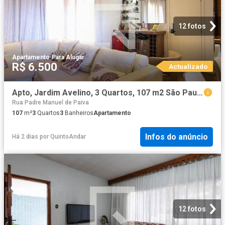
12 fotos
Apartamento
·
Para Alugar
R$ 6.500
Actualizado
Apto, Jardim Avelino, 3 Quartos, 107 m2 São Paulo
Rua Padre Manuel de Paiva
107
m²
3
Quartos
3
Banheiros
Apartamento
Infos do anúncio
Há 2 dias
por
QuintoAndar
12 fotos