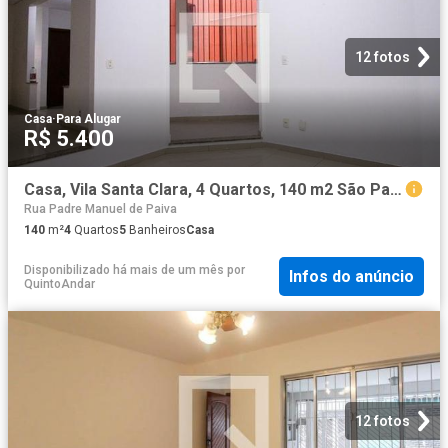
12 fotos
Casa
·
Para Alugar
R$ 5.400
Casa, Vila Santa Clara, 4 Quartos, 140 m2 São Paulo
Rua Padre Manuel de Paiva
140
m²
4
Quartos
5
Banheiros
Casa
Disponibilizado há mais de um mês
por
Infos do anúncio
QuintoAndar
12 fotos