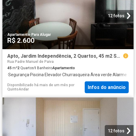
12 fotos
Apartamento
·
Para Alugar
R$ 2.600
Apto, Jardim Independência, 2 Quartos, 45 m2 São Paulo
Rua Padre Manuel de Paiva
45
m²
2
Quartos
1
Banheiro
Apartamento
·
Segurança
·
Piscina
·
Elevador
·
Churrasqueira
·
Área verde
·
Alarme
Disponibilizado há mais de um mês
por
Infos do anúncio
QuintoAndar
12 fotos