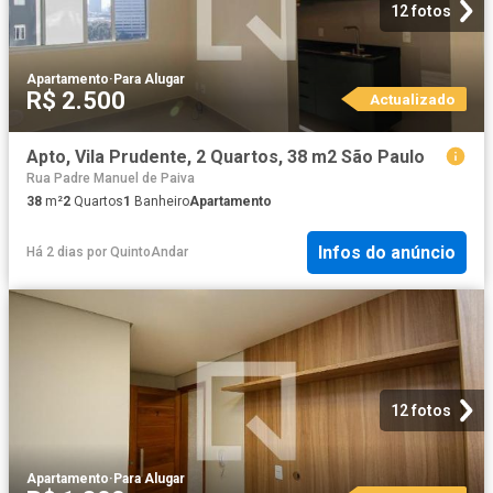
12 fotos
Apartamento
·
Para Alugar
R$ 2.500
Actualizado
Apto, Vila Prudente, 2 Quartos, 38 m2 São Paulo
Rua Padre Manuel de Paiva
38
m²
2
Quartos
1
Banheiro
Apartamento
Infos do anúncio
Há 2 dias
por
QuintoAndar
12 fotos
Apartamento
·
Para Alugar