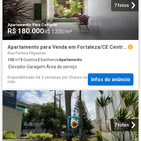
7 fotos
Apartamento
·
Para Comprar
R$ 180.000
R$ 1.200/m²
Apartamento para Venda em Fortaleza/CE Centro 3 Quartos
Rua Pereira Filgueiras
150
m²
3
Quartos
2
Banheiros
Apartamento
·
Elevador
·
Garagem
·
Área de serviço
Disponibilizado Há 3 semanas
por
Chaves na
Infos do anúncio
mão
7 fotos