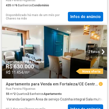
Rua Pereira Filgueiras
435
m²
6
Banheiros
Condomínio
Disponibilizado há mais de um mês
por
Infos do anúncio
Chaves na mão
7 fotos
Apartamento
·
Para Comprar
R$ 630.000
Nova oferta
R$ 11.454/m²
Apartamento para Venda em Fortaleza/CE Centro 2 Quartos
Rua Pereira Filgueiras
55
m²
2
Quartos
2
Banheiros
Apartamento
·
Varanda
·
Garagem
·
Área de serviço
·
Cozinha integral
·
Sala multiuso