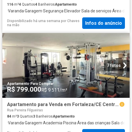
116
m²
4
Quartos
4
Banheiros
Apartamento
·
Varanda
·
Garagem
·
Segurança
·
Elevador
·
Sala de serviços
·
Área de se
Disponibilizado há uma semana
por
Chaves
Infos do anúncio
na mão
7 fotos
Apartamento
·
Para Comprar
R$ 799.000
R$ 9.511/m²
Apartamento para Venda em Fortaleza/CE Centro 3 Quartos
Rua Pereira Filgueiras
84
m²
3
Quartos
3
Banheiros
Apartamento
·
Varanda
·
Garagem
·
Academia
·
Piscina
·
Área das crianças
·
Sala de jo