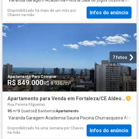
Disponibilizado há mais de um mês
por
Infos do anúncio
Chaves na mão
7 fotos
Apartamento
·
Para Comprar
R$ 849.000
R$ 8.936/m²
Apartamento para Venda em Fortaleza/CE Aldeota 3 Quartos
Rua Pereira Filgueiras
95
m²
3
Quartos
2
Banheiros
Apartamento
·
Varanda
·
Garagem
·
Academia
·
Sauna
·
Piscina
·
Churrasqueira
·
Área da
Disponibilizado há uma semana
por
Chaves
Infos do anúncio
na mão