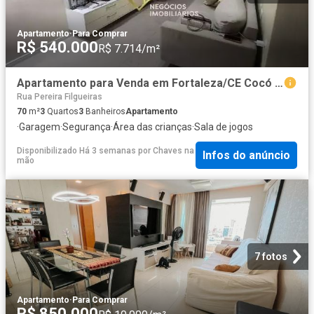
Apartamento
·
Para Comprar
R$ 540.000
R$ 7.714/m²
Apartamento para Venda em Fortaleza/CE Cocó 3 Quartos
Rua Pereira Filgueiras
70
m²
3
Quartos
3
Banheiros
Apartamento
·
Garagem
·
Segurança
·
Área das crianças
·
Sala de jogos
Disponibilizado Há 3 semanas
por
Chaves na
Infos do anúncio
mão
7 fotos
Apartamento
·
Para Comprar
R$ 850.000