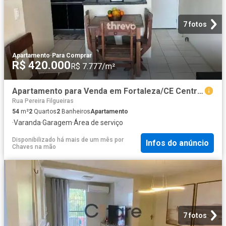
7 fotos
Apartamento
·
Para Comprar
R$ 420.000
R$ 7.777/m²
Apartamento para Venda em Fortaleza/CE Centro 2 Quartos
Rua Pereira Filgueiras
54
m²
2
Quartos
2
Banheiros
Apartamento
·
Varanda
·
Garagem
·
Área de serviço
Disponibilizado há mais de um mês
por
Infos do anúncio
Chaves na mão
7 fotos