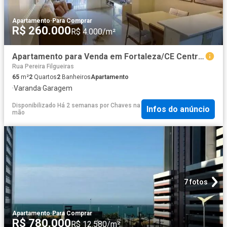
Apartamento
·
Para Comprar
R$ 260.000
R$ 4.000/m²
Apartamento para Venda em Fortaleza/CE Centro 2 Quartos
Rua Pereira Filgueiras
65
m²
2
Quartos
2
Banheiros
Apartamento
·
Varanda
·
Garagem
Disponibilizado Há 2 semanas
por
Chaves na
Infos do anúncio
mão
7 fotos
Apartamento
·
Para Comprar
R$ 780.000
R$ 12.580/m²