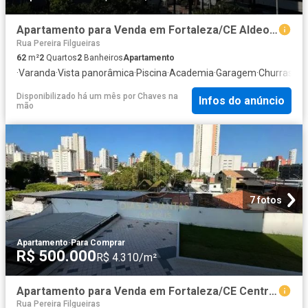
Apartamento para Venda em Fortaleza/CE Aldeota 2 Quartos
Rua Pereira Filgueiras
62
m²
2
Quartos
2
Banheiros
Apartamento
·
Varanda
·
Vista panorâmica
·
Piscina
·
Academia
·
Garagem
·
Churrasque
Disponibilizado há um mês
por
Chaves na
Infos do anúncio
mão
7 fotos
Apartamento
·
Para Comprar
R$ 500.000
R$ 4.310/m²
Apartamento para Venda em Fortaleza/CE Centro 4 Quartos
Rua Pereira Filgueiras