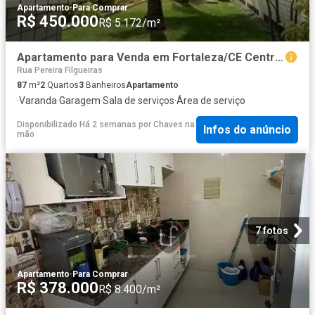
Apartamento
·
Para Comprar
R$ 450.000
R$ 5.172/m²
Apartamento para Venda em Fortaleza/CE Centro 2 Quartos
Rua Pereira Filgueiras
87
m²
2
Quartos
3
Banheiros
Apartamento
·
Varanda
·
Garagem
·
Sala de serviços
·
Área de serviço
Disponibilizado Há 2 semanas
por
Chaves na
Infos do anúncio
mão
7 fotos
Apartamento
·
Para Comprar
R$ 378.000
R$ 8.400/m²