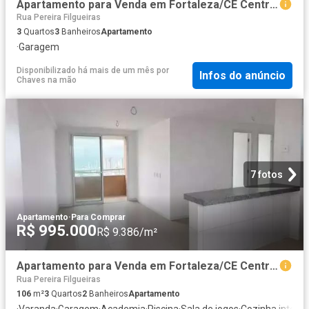
Apartamento para Venda em Fortaleza/CE Centro 3 Quartos
Rua Pereira Filgueiras
3
Quartos
3
Banheiros
Apartamento
·
Garagem
Disponibilizado há mais de um mês
por
Infos do anúncio
Chaves na mão
7 fotos
Apartamento
·
Para Comprar
R$ 995.000
R$ 9.386/m²
Apartamento para Venda em Fortaleza/CE Centro 3 Quartos
Rua Pereira Filgueiras
106
m²
3
Quartos
2
Banheiros
Apartamento
·
Varanda
·
Garagem
·
Academia
·
Piscina
·
Sala de jogos
·
Cozinha integra