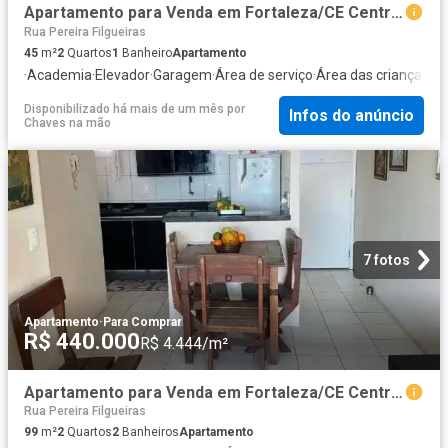
Apartamento para Venda em Fortaleza/CE Centro 2 Quartos
Rua Pereira Filgueiras
45
m²
2
Quartos
1
Banheiro
Apartamento
·
Academia
·
Elevador
·
Garagem
·
Área de serviço
·
Área das crianças
·
Sa
Disponibilizado há mais de um mês
por
Infos do anúncio
Chaves na mão
7 fotos
Apartamento
·
Para Comprar
R$ 440.000
R$ 4.444/m²
Apartamento para Venda em Fortaleza/CE Centro 2 Quartos
Rua Pereira Filgueiras
99
m²
2
Quartos
2
Banheiros
Apartamento