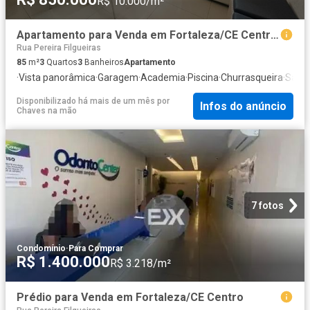
R$ 10.000/m²
Apartamento para Venda em Fortaleza/CE Centro 3 Quartos
Rua Pereira Filgueiras
85
m²
3
Quartos
3
Banheiros
Apartamento
·
Vista panorâmica
·
Garagem
·
Academia
·
Piscina
·
Churrasqueira
·
Sala 
Disponibilizado há mais de um mês
por
Infos do anúncio
Chaves na mão
7 fotos
Condomínio
·
Para Comprar
R$ 1.400.000
R$ 3.218/m²
Prédio para Venda em Fortaleza/CE Centro