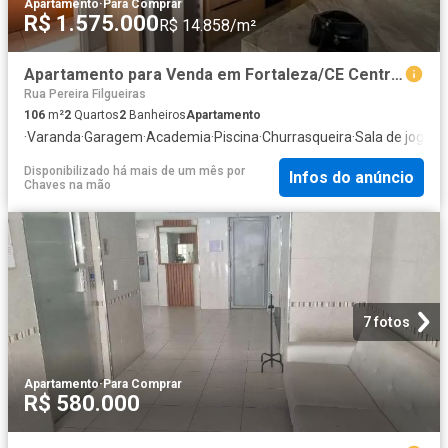
Apartamento
·
Para Comprar
R$ 1.575.000
R$ 14.858/m²
Apartamento para Venda em Fortaleza/CE Centro 2 Quartos
Rua Pereira Filgueiras
106
m²
2
Quartos
2
Banheiros
Apartamento
·
Varanda
·
Garagem
·
Academia
·
Piscina
·
Churrasqueira
·
Sala de jogos
·
Disponibilizado há mais de um mês
por
Infos do anúncio
Chaves na mão
7 fotos
Apartamento
·
Para Comprar
R$ 580.000