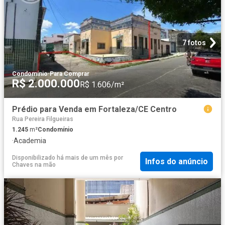
7 fotos
Condomínio
·
Para Comprar
R$ 2.000.000
R$ 1.606/m²
Prédio para Venda em Fortaleza/CE Centro
Rua Pereira Filgueiras
1.245
m²
Condomínio
·
Academia
Disponibilizado há mais de um mês
por
Infos do anúncio
Chaves na mão