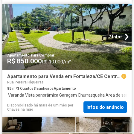
7 fotos
Apartamento
·
Para Comprar
R$ 850.000
R$ 10.000/m²
Apartamento para Venda em Fortaleza/CE Centro 3 Quartos
Rua Pereira Filgueiras
85
m²
3
Quartos
3
Banheiros
Apartamento
·
Varanda
·
Vista panorâmica
·
Garagem
·
Churrasqueira
·
Área de serviç
Disponibilizado há mais de um mês
por
Infos do anúncio
Chaves na mão