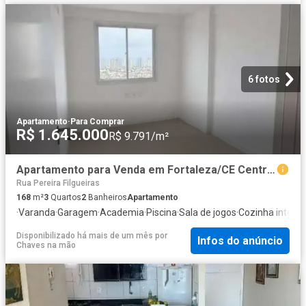
6 fotos
Apartamento
·
Para Comprar
R$ 1.645.000
R$ 9.791/m²
Apartamento para Venda em Fortaleza/CE Centro 3 Quartos
Rua Pereira Filgueiras
168
m²
3
Quartos
2
Banheiros
Apartamento
·
Varanda
·
Garagem
·
Academia
·
Piscina
·
Sala de jogos
·
Cozinha integra
Disponibilizado há mais de um mês
por
Infos do anúncio
Chaves na mão