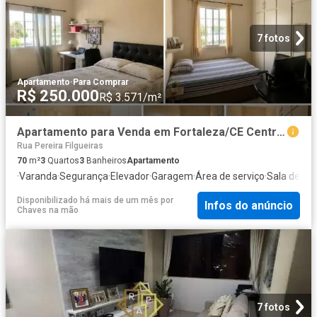
7 fotos
Apartamento
·
Para Comprar
R$ 250.000
R$ 3.571/m²
Apartamento para Venda em Fortaleza/CE Centro 3 Quartos
Rua Pereira Filgueiras
70
m²
3
Quartos
3
Banheiros
Apartamento
·
Varanda
·
Segurança
·
Elevador
·
Garagem
·
Área de serviço
·
Sala de jo
Disponibilizado há mais de um mês
por
Infos do anúncio
Chaves na mão
7 fotos