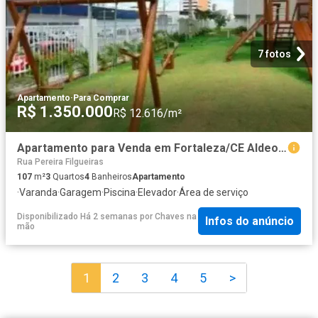
7 fotos
Apartamento
·
Para Comprar
R$ 1.350.000
R$ 12.616/m²
Apartamento para Venda em Fortaleza/CE Aldeota 3 Quartos
Rua Pereira Filgueiras
107
m²
3
Quartos
4
Banheiros
Apartamento
·
Varanda
·
Garagem
·
Piscina
·
Elevador
·
Área de serviço
Disponibilizado Há 2 semanas
por
Chaves na
Infos do anúncio
mão
1
2
3
4
5
>