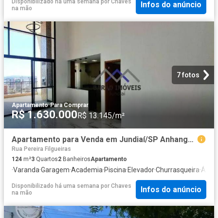
Disponibilizado há uma semana
por
Chaves
Infos do anúncio
na mão
7 fotos
Apartamento
·
Para Comprar
R$ 1.630.000
R$ 13.145/m²
Apartamento para Venda em Jundiaí/SP Anhangabaú 3 Quartos
Rua Pereira Filgueiras
124
m²
3
Quartos
2
Banheiros
Apartamento
·
Varanda
·
Garagem
·
Academia
·
Piscina
·
Elevador
·
Churrasqueira
·
Área 
Disponibilizado há uma semana
por
Chaves
Infos do anúncio
na mão