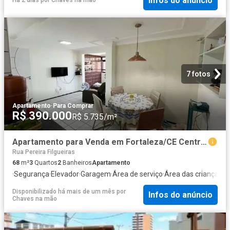
Infos do anúncio
Há 2 dias
por
Chaves na mão
7 fotos
Apartamento
·
Para Comprar
R$ 390.000
R$ 5.735/m²
Apartamento para Venda em Fortaleza/CE Centro 3 Quartos
Rua Pereira Filgueiras
68
m²
3
Quartos
2
Banheiros
Apartamento
·
Segurança
·
Elevador
·
Garagem
·
Área de serviço
·
Área das crianças
·
S
Disponibilizado há mais de um mês
por
Infos do anúncio
Chaves na mão