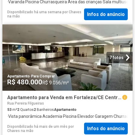
·
Varanda
·
Piscina
·
Churrasqueira
·
Área das crianças
·
Sala multiuso
Disponibilizado há uma semana
por
Chaves
Infos do anúncio
na mão
7 fotos
Apartamento
·
Para Comprar
R$ 480.000
R$ 9.056/m²
Apartamento para Venda em Fortaleza/CE Centro 2 Quartos
Rua Pereira Filgueiras
53
m²
2
Quartos
2
Banheiros
Apartamento
·
Vista panorâmica
·
Academia
·
Piscina
·
Elevador
·
Garagem
·
Churrasque
Disponibilizado há mais de um mês
por
Infos do anúncio
Chaves na mão