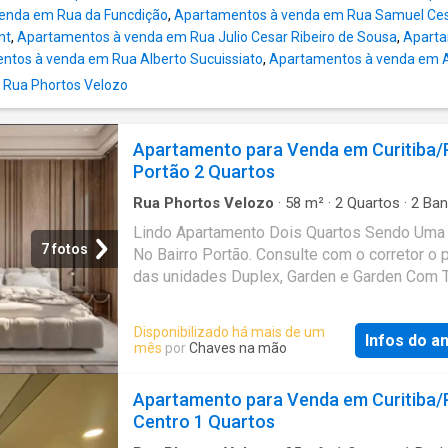
enda em Rua da Funcdição
,
Apartamentos à venda em Rua Samuel Ce
nt
,
Apartamentos à venda em Rua Julio Cesar Ribeiro de Sousa
,
Aparta
ntos à venda em Rua Alberto Sucuissiato
,
Apartamentos à venda em A
 Rua Phortos Velozo
Apartamento para Venda em Curitiba/
Portão 2 Quartos
Rua Phortos Velozo
·
58
m²
·
2
Quartos
·
2
Ban
Apartamento
·
Varanda
·
Terraço
·
Academia
·
Lindo Apartamento Dois Quartos Sendo Uma 
·
Churrasqueira
·
Área das crianças
7 fotos
No Bairro Portão. Consulte com o corretor o 
das unidades Duplex, Garden e Garden Com 
Extra. Entrada pode ser parcelado diretamen
construtora em 26 vezes o restante do
Disponibilizado há mais de um
Infos do a
financiamento com a Caixa Econômica Federa
mês
por
Chaves na mão
mais de seus benefícios com o corretor. Est
aconchegante apartamento está situado entr
Apartamento para Venda em Curitiba/
bairros Portão e Agua Verde, muito próximo 
Centro 1 Quartos
Shopping Palladium e Supermercado Muffat