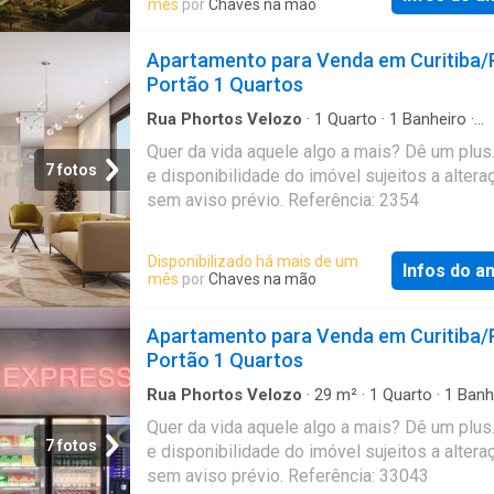
mês
por
Chaves na mão
automação e depósito individual. As áreas 
do imóvel sujeitos a alteração sem aviso pré
incluem salão de festas, espaço gourmet, e
Referência: 79541
Apartamento para Venda em Curitiba/
kids, pet place, piscinas coberta e descobert
Portão 1 Quartos
academia equipada, spa, sauna, sala de ma
Rua Phortos Velozo
·
1
Quarto
·
1
Banheiro
·
Apartamento
Quer da vida aquele algo a mais? Dê um plus
7 fotos
e disponibilidade do imóvel sujeitos a altera
sem aviso prévio. Referência: 2354
Disponibilizado há mais de um
Infos do a
mês
por
Chaves na mão
Apartamento para Venda em Curitiba/
Portão 1 Quartos
Rua Phortos Velozo
·
29
m²
·
1
Quarto
·
1
Banh
Apartamento
Quer da vida aquele algo a mais? Dê um plus
7 fotos
e disponibilidade do imóvel sujeitos a altera
sem aviso prévio. Referência: 33043