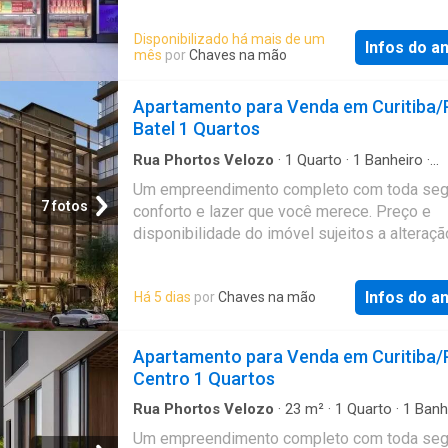
Disponibilizado há mais de um
Infos do a
mês
por
Chaves na mão
Apartamento para Venda em Curitiba/
Batel 1 Quartos
Rua Phortos Velozo
·
1
Quarto
·
1
Banheiro
·
Apartamento
Um empreendimento completo com toda seg
7 fotos
conforto e lazer que você merece. Preço e
disponibilidade do imóvel sujeitos a alteraç
aviso prévio. Referência: 933
Infos do a
Há 5 dias
por
Chaves na mão
Apartamento para Venda em Curitiba/
Centro 1 Quartos
Rua Phortos Velozo
·
23
m²
·
1
Quarto
·
1
Banh
Apartamento
Um empreendimento completo com toda seg