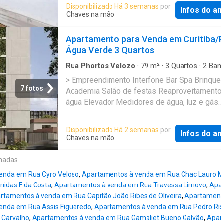
Ótimo Preço. Com 66 m² de área útil e pronto
Disponibilizado Há 3 semanas
por
Infos do a
uso, este imóvel desocupado apresenta o m
Chaves na mão
em modernidade e conforto, perfeito para q
busca praticidade e qualidade de vida. Com 
Apartamento para Venda em Curitiba/
quartos espaçosos e dois banheiros funciona
Água Verde 3 Quartos
apartamento oferece uma sala de jantar elega
cozinha equipada e lavanderia, tudo mobilia
Rua Phortos Velozo
·
79
m²
·
3
Quartos
·
2
Ban
Apartamento
·
Varanda
·
Academia
·
Elevador
·
requinte. Desfrute de uma variedade de
> Empreendimento Interfone Bar Spa Brinqu
Churrasqueira
·
Área das crianças
·
Sala de jog
comodidades excepcionais, como piscina col
7 fotos
Academia Salão de festas Reaproveitamento
Cozinha integral
academia, espaço fitness e gourmet, além d
água Elevador Medidores de água, luz e gás
de lazer como terraço, playground e quadra
individuais Playground Espaço gourmet Bicicl
poliesportiva. O condomínio fechado proporc
> Unidade Fechadura com senha na porta de 
Disponibilizado Há 2 semanas
por
segurança 24 horas e recepção no edifício, 
Infos do a
Hidrômetro Individual Varanda Gourmet Cozi
Chaves na mão
uma localização privilegiada, perto de escola
Americana Churrasqueira Sacada Gás Individ
igrejas, hospitais e transporte público. Não p
Espera para split Porcelanato Interfone Lava
onadas
oportunidade de residir em um apartamento 
Cozinha Infraestrutura para água quente Banh
combina estilo, praticidade e localização priv
enda em Rua Cyro Veloso
,
Apartamentos à venda em Rua Chac Lauro M
Social Incorporação: 88442 Referência: AP5
nidas F da Costa
,
Apartamentos à venda em Rua Travessa Limovo
,
Apa
rtamentos à venda em Rua Capitão João Ribes de Oliveira
,
Apartament
enda em Rua Assis Figueredo
,
Apartamentos à venda em Rua Pedro Ris
e Carvalho
,
Apartamentos à venda em Rua Gamaliet Bueno Galvão
,
Apar