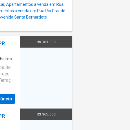
sar
,
Apartamentos à venda em Rua
mentos à venda em Rua Rio Grande
venida Santa Bernardete
R$ 701.000
PR
heiros
·
Garagem
Suíte,
preço
Terraço
te com a
núncio
l, saiba
e
e os
R$ 365.000
PR
do
o e