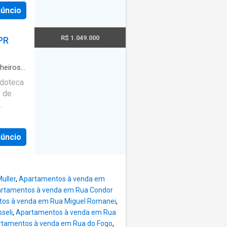
 para
núncio
elhor
uem
dois
R$ 1.049.000
PR
is, o
nte,
do com
heiros
·
edoteca
os
·
etiva,
 de
e áreas
etário -
iona
entrada
tudo em
núncio
nha
s,
ual
erca a
bo
que
eiro
ile
uller
,
Apartamentos à venda em
540
rtamentos à venda em Rua Condor
os à venda em Rua Miguel Romanei
,
seli
,
Apartamentos à venda em Rua
tamentos à venda em Rua do Fogo
,