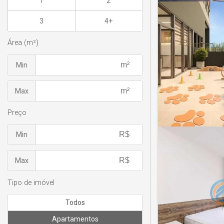
1
2
3
4+
Área (m²)
Min
Max
Preço
Min
Max
Tipo de imóvel
Todos
Apartamentos