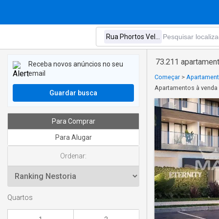
73.211 apartamen
Receba novos anúncios no seu
email
Começar
>
Apartament
Apartamentos à venda
Guardar busca
Para Comprar
Para Alugar
Ordenar:
Quartos