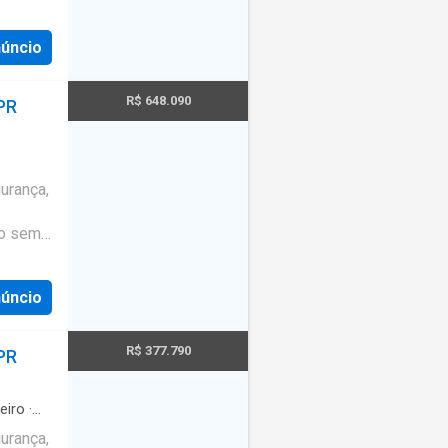
núncio
R$ 648.090
PR
urança,
ão sem
núncio
R$ 377.790
PR
eiro
·
urança,