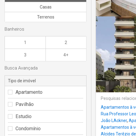
Casas
Terrenos
Banheiros
1
2
3
4+
Busca Avançada
Tipo de imóvel
Apartamento
Pesquisas relaci
Pavilhão
Apartamentos à v
Rua Professor Leo
Estudio
João LAckner
,
Apa
Apartamentos à v
Condomínio
Alcides Terêzio d