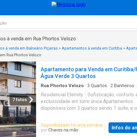
tos à venda em Rua Phortos Velozo
os à venda em Balneário Piçarras
>
Apartamentos à venda em Curitiba
>
Apart
 em Rua Phortos Velozo
Apartamento para Venda em Curitiba/
Água Verde 3 Quartos
Rua Phortos Velozo
·
3
Quartos
·
2
Banheiros
·
Apartamento
·
Varanda
·
Garagem
·
Piscina
·
El
Residencial Eternity - Sofisticação, conforto 
Despensa
·
Sala de jogos
7 fotos
exclusividade em torre única Apartamentos
disponíveis com 3 quartos sendo 1 suíte, e
de 2 quartos sendo 1 suíte, todos projetados
proporcionar mais qualidade de vida e bem-e
Disponibilizado há uma semana
Infos do a
unidades contam com *sacada gourmet, man
por
Chaves na mão
acústica entre pavimentos, paredes duplas p