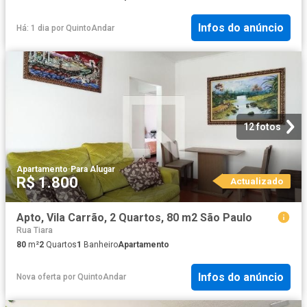
Infos do anúncio
Há: 1 dia
por
QuintoAndar
12 fotos
Apartamento
·
Para Alugar
R$ 1.800
Actualizado
Apto, Vila Carrão, 2 Quartos, 80 m2 São Paulo
Rua Tiara
80
m²
2
Quartos
1
Banheiro
Apartamento
Infos do anúncio
Nova oferta
por
QuintoAndar