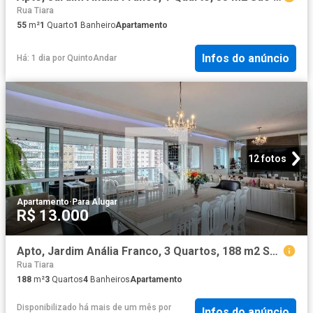
Rua Tiara
55
m²
1
Quarto
1
Banheiro
Apartamento
Infos do anúncio
Há: 1 dia
por
QuintoAndar
12 fotos
Apartamento
·
Para Alugar
R$ 13.000
Apto, Jardim Anália Franco, 3 Quartos, 188 m2 São Paulo
Rua Tiara
188
m²
3
Quartos
4
Banheiros
Apartamento
Disponibilizado há mais de um mês
por
Infos do anúncio