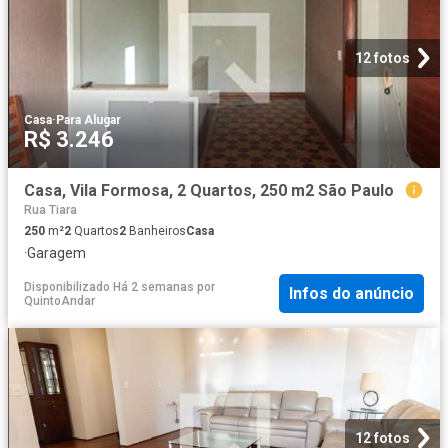
12 fotos
Casa
·
Para Alugar
R$ 3.246
Casa, Vila Formosa, 2 Quartos, 250 m2 São Paulo
Rua Tiara
250
m²
2
Quartos
2
Banheiros
Casa
·
Garagem
Disponibilizado Há 2 semanas
por
Infos do anúncio
QuintoAndar
12 fotos