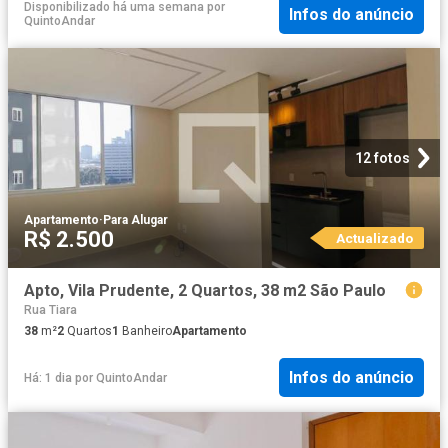
Disponibilizado há uma semana
por
Infos do anúncio
QuintoAndar
12 fotos
Apartamento
·
Para Alugar
R$ 2.500
Actualizado
Apto, Vila Prudente, 2 Quartos, 38 m2 São Paulo
Rua Tiara
38
m²
2
Quartos
1
Banheiro
Apartamento
Infos do anúncio
Há: 1 dia
por
QuintoAndar