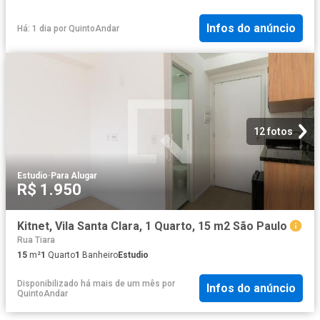
Infos do anúncio
Há: 1 dia
por
QuintoAndar
12 fotos
Estudio
·
Para Alugar
R$ 1.950
Kitnet, Vila Santa Clara, 1 Quarto, 15 m2 São Paulo
Rua Tiara
15
m²
1
Quarto
1
Banheiro
Estudio
Disponibilizado há mais de um mês
por
Infos do anúncio
QuintoAndar