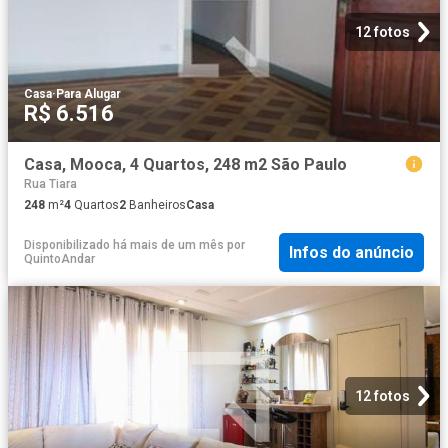
12 fotos
Casa
·
Para Alugar
R$ 6.516
Casa, Mooca, 4 Quartos, 248 m2 São Paulo
Rua Tiara
248
m²
4
Quartos
2
Banheiros
Casa
Disponibilizado há mais de um mês
por
Infos do anúncio
QuintoAndar
12 fotos