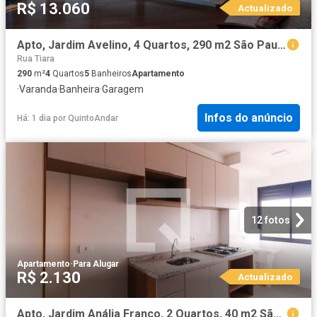
R$ 13.060
Actualizado
Apto, Jardim Avelino, 4 Quartos, 290 m2 São Paulo
Rua Tiara
290
m²
4
Quartos
5
Banheiros
Apartamento
·
Varanda
·
Banheira
·
Garagem
Infos do anúncio
Há: 1 dia
por
QuintoAndar
12 fotos
Apartamento
·
Para Alugar
R$ 2.130
Actualizado
Apto, Jardim Anália Franco, 2 Quartos, 40 m2 São Paulo