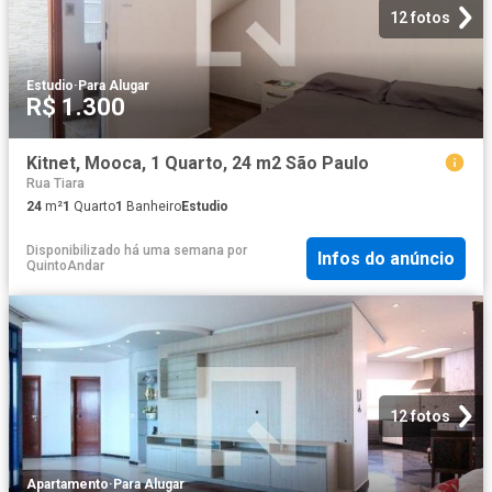
12 fotos
Estudio
·
Para Alugar
R$ 1.300
Kitnet, Mooca, 1 Quarto, 24 m2 São Paulo
Rua Tiara
24
m²
1
Quarto
1
Banheiro
Estudio
Disponibilizado há uma semana
por
Infos do anúncio
QuintoAndar
12 fotos
Apartamento
·
Para Alugar