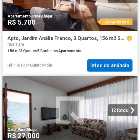
Apartamento
·
Para Alugar
R$ 5.700
Actualizado
Apto, Jardim Anália Franco, 3 Quartos, 156 m2 São Paulo
Rua Tiara
156
m²
3
Quartos
5
Banheiros
Apartamento
Infos do anúncio
Há: 1 dia
por
QuintoAndar
12 fotos
Casa
·
Para Alugar
R$ 27.000