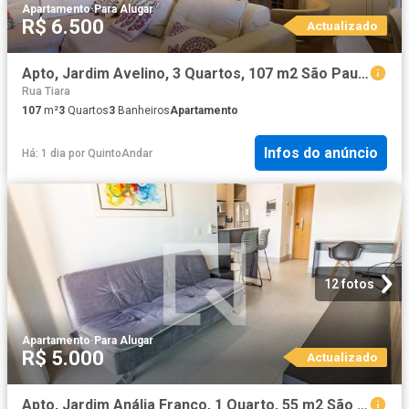
Apartamento
·
Para Alugar
R$ 6.500
Actualizado
Apto, Jardim Avelino, 3 Quartos, 107 m2 São Paulo
Rua Tiara
107
m²
3
Quartos
3
Banheiros
Apartamento
Infos do anúncio
Há: 1 dia
por
QuintoAndar
12 fotos
Apartamento
·
Para Alugar
R$ 5.000
Actualizado
Apto, Jardim Anália Franco, 1 Quarto, 55 m2 São Paulo