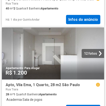
Rua Tiara
40
m²
2
Quartos
1
Banheiro
Apartamento
Infos do anúncio
Há: 1 dia
por
QuintoAndar
12 fotos
Apartamento
·
Para Alugar
R$ 1.200
Apto, Vila Ema, 1 Quarto, 28 m2 São Paulo
Rua Tiara
28
m²
1
Quarto
1
Banheiro
Apartamento
·
Academia
·
Sala de jogos