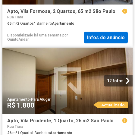
Apto, Vila Formosa, 2 Quartos, 65 m2 São Paulo
Rua Tiara
65
m²
2
Quartos
1
Banheiro
Apartamento
Disponibilizado há uma semana
por
Infos do anúncio
QuintoAndar
12 fotos
Apartamento
·
Para Alugar
R$ 1.800
Actualizado
Apto, Vila Prudente, 1 Quarto, 26 m2 São Paulo
Rua Tiara
26
m²
1
Quarto
1
Banheiro
Apartamento