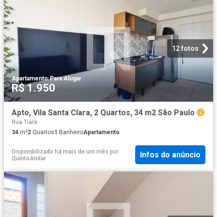
12 fotos
Apartamento
·
Para Alugar
R$ 1.950
Apto, Vila Santa Clara, 2 Quartos, 34 m2 São Paulo
Rua Tiara
34
m²
2
Quartos
1
Banheiro
Apartamento
Disponibilizado há mais de um mês
por
Infos do anúncio
QuintoAndar