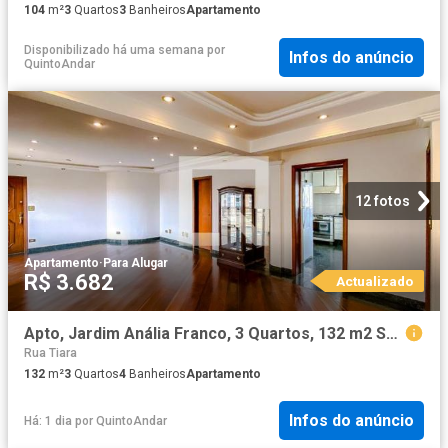
104
m²
3
Quartos
3
Banheiros
Apartamento
Disponibilizado há uma semana
por
Infos do anúncio
QuintoAndar
12 fotos
Apartamento
·
Para Alugar
R$ 3.682
Actualizado
Apto, Jardim Anália Franco, 3 Quartos, 132 m2 São Paulo
Rua Tiara
132
m²
3
Quartos
4
Banheiros
Apartamento
Infos do anúncio
Há: 1 dia
por
QuintoAndar