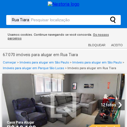
Usamos cookies. Continue navegando se você concorda.
Os nossos
parceiros
BLOQUEAR
ACEITO
67.070 imóveis para alugar em Rua Tiara
Começar
>
Imóveis para alugar em São Paulo
>
Imóveis para alugar em São Paulo
>
Imóveis para alugar em Parque São Lucas
>
Imóveis para alugar em Rua Tiara
12 fotos
Casa
·
Para Alugar