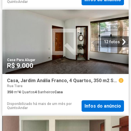
QuintoAndar
12 fotos
Casa
·
Para Alugar
R$ 9.000
Casa, Jardim Anália Franco, 4 Quartos, 350 m2 São Paulo
Rua Tiara
350
m²
4
Quartos
4
Banheiros
Casa
Disponibilizado há mais de um mês
por
Infos do anúncio
QuintoAndar