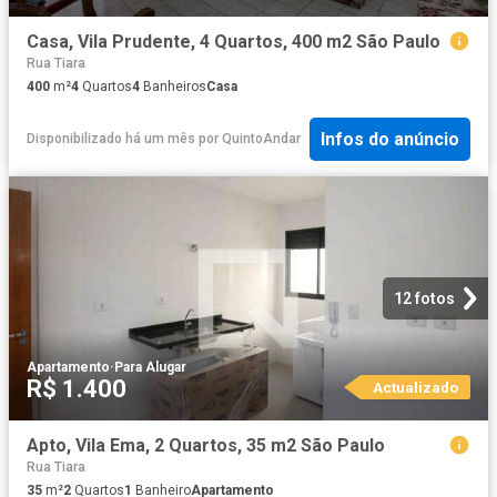
Casa, Vila Prudente, 4 Quartos, 400 m2 São Paulo
Rua Tiara
400
m²
4
Quartos
4
Banheiros
Casa
Infos do anúncio
Disponibilizado há um mês
por
QuintoAndar
12 fotos
Apartamento
·
Para Alugar
R$ 1.400
Actualizado
Apto, Vila Ema, 2 Quartos, 35 m2 São Paulo
Rua Tiara
35
m²
2
Quartos
1
Banheiro
Apartamento