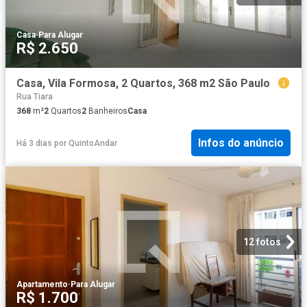
Casa
·
Para Alugar
R$ 2.650
Casa, Vila Formosa, 2 Quartos, 368 m2 São Paulo
Rua Tiara
368
m²
2
Quartos
2
Banheiros
Casa
Infos do anúncio
Há 3 dias
por
QuintoAndar
12 fotos
Apartamento
·
Para Alugar
R$ 1.700