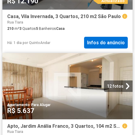
R$ 12.190
Actualizado
Casa, Vila Invernada, 3 Quartos, 210 m2 São Paulo
Rua Tiara
210
m²
3
Quartos
5
Banheiros
Casa
Infos do anúncio
Há: 1 dia
por
QuintoAndar
12 fotos
Apartamento
·
Para Alugar
R$ 5.637
Apto, Jardim Anália Franco, 3 Quartos, 104 m2 São Paulo
Rua Tiara