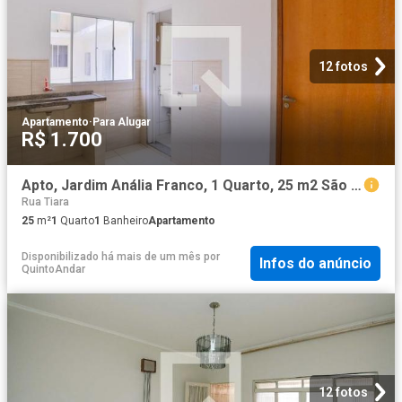
12 fotos
Apartamento
·
Para Alugar
R$ 1.700
Apto, Jardim Anália Franco, 1 Quarto, 25 m2 São Paulo
Rua Tiara
25
m²
1
Quarto
1
Banheiro
Apartamento
Disponibilizado há mais de um mês
por
Infos do anúncio
QuintoAndar
12 fotos