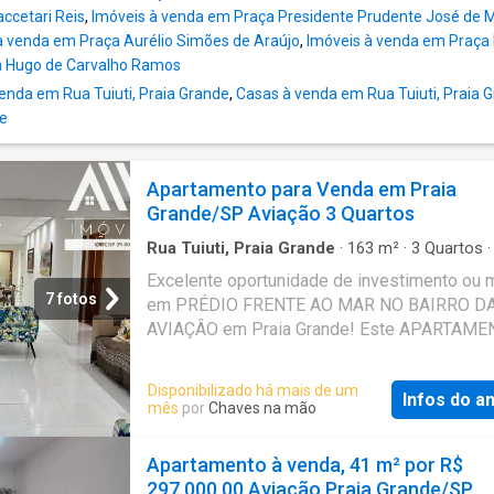
ccetari Reis
,
Imóveis à venda em Praça Presidente Prudente José de 
à venda em Praça Aurélio Simões de Araújo
,
Imóveis à venda em Praça 
 Hugo de Carvalho Ramos
nda em Rua Tuiuti, Praia Grande
,
Casas à venda em Rua Tuiuti, Praia 
de
Apartamento para Venda em Praia
Grande/SP Aviação 3 Quartos
Rua Tuiuti, Praia Grande
·
163
m²
·
3
Quartos
Banheiros
·
Apartamento
·
Varanda
·
Garagem
·
Excelente oportunidade de investimento ou 
Segurança
·
Piscina
·
Elevador
·
Área de serviço
7 fotos
em PRÉDIO FRENTE AO MAR NO BAIRRO D
jogos
·
Alarme
AVIAÇÂO em Praia Grande! Este APARTAM
MOBILIADO oferece praticidade e conforto
localização privilegiada. Características do 
Disponibilizado há mais de um
Infos do a
com: 163 M² - 03 dormitórios sendo 03 suít
mês
por
Chaves na mão
amplos e bem arejados - Sala para 02 ambie
muito bem distribuída - Sacada gourmet env
Apartamento à venda, 41 m² por R$
FRONTAL PARA O MAR - Cozinha ampla plane
297.000,00 Aviação Praia Grande/SP