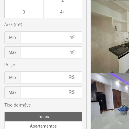
1
2
3
4+
Área (m²)
Min
Max
Preço
Min
Max
Tipo de imóvel
Todos
Apartamentos