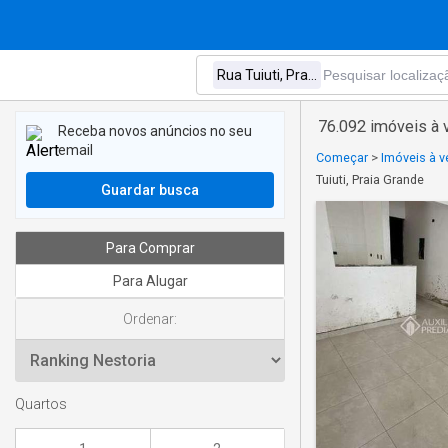
76.092 imóveis à v
Receba novos anúncios no seu
email
Começar
>
Imóveis à 
Tuiuti, Praia Grande
Guardar busca
Para Comprar
Para Alugar
Ordenar:
Quartos