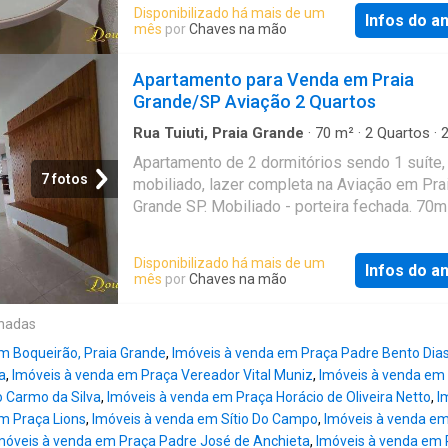
Gourmet Lazer completo Referência: AP965
Disponibilizado há mais de um
Infos do a
mês
por
Chaves na mão
Apartamento para Venda em Praia
Grande/SP Aviação 2 Quartos
Rua Tuiuti, Praia Grande
·
70
m²
·
2
Quartos
·
Banheiros
·
Apartamento
·
Varanda
Apartamento de 2 dormitórios sendo 1 suíte,
7 fotos
mobiliado, lazer completa na Aviação em Pra
Grande SP. Mobiliado - porteira fechada. 70m²
IPTU ainda não lançado Condomínio: 718,00 
Gourmet Lazer completo Referência: AP965
Disponibilizado há mais de um
Infos do a
mês
por
Chaves na mão
onadas
m Boqueirão, Praia Grande
,
Imóveis à venda em Praça Padre Bento Dia
a
,
Imóveis à venda em Praça Vereador Vital Muniz
,
Imóveis à venda em 
 Carmo da Silva
,
Imóveis à venda em Praça Horácio de Oliveira Netto
,
I
m Praça Lions
,
Imóveis à venda em Sítio Do Campo
,
Imóveis à venda em
móveis à venda em Praça Padre José de Anchieta
,
Imóveis à venda em 