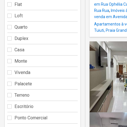
Flat
em Rua Ophélia Ca
Rua Rua
,
Imóveis 
Loft
venda em Avenida
Apartamentos à ve
Quarto
Tuiuti, Praia Gran
Duplex
Casa
Monte
Vivenda
Palacete
Terreno
Escritório
Ponto Comercial