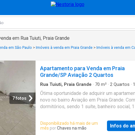
enda em Rua Tuiuti, Praia Grande
venda em São Paulo
>
Imóveis à venda em Praia Grande
>
Imóveis à venda em 
Apartamento para Venda em Praia
Grande/SP Aviação 2 Quartos
Rua Tuiuti, Praia Grande
·
70
m²
·
2
Quartos
·
Banheiro
·
Apartamento
·
Garagem
Ótima oportunidade de adquirir um apartame
7 fotos
novo no bairro Aviação em Praia Grande. Com
dormitórios, sendo 1 suíte, banheiro social, 
de garagem. Área privativa de 70m² e área to
75m². O edifício é novo e está em excelente
Disponibilizado há mais de um
Infos do a
de conservação. A localização é privilegiada,
mês
por
Chaves na mão
próximo a comércios e serviços da região. E