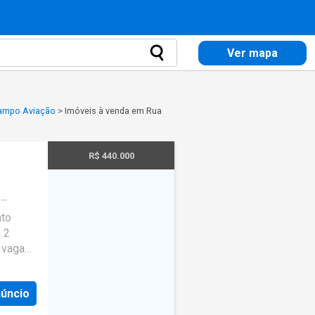
Ver mapa
Campo Aviação
>
Imóveis à venda em Rua
R$ 440.000
1
nto
 2
1 vaga
tal de
 estado
núncio
ntre em