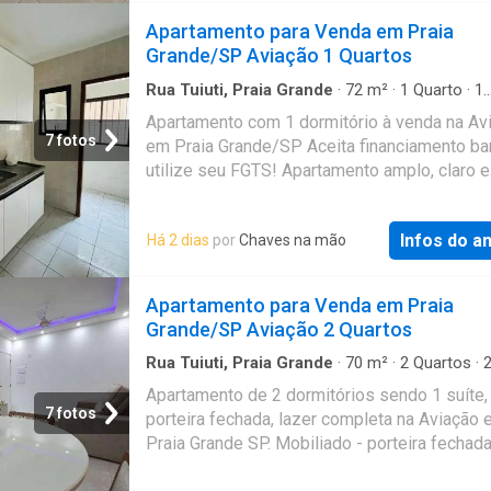
contato para mais informações e agende uma 
Apartamento para Venda em Praia
Referência: 1218108
Grande/SP Aviação 1 Quartos
Rua Tuiuti, Praia Grande
·
72
m²
·
1
Quarto
·
1
Banheiro
·
Apartamento
·
Garagem
·
Área de se
Apartamento com 1 dormitório à venda na Av
7 fotos
em Praia Grande/SP Aceita financiamento ban
utilize seu FGTS! Apartamento amplo, claro e
arejado com 1 dormitório, sala para dois amb
cozinha, área de serviço, banheiro social e 1
Infos do a
Há 2 dias
por
Chaves na mão
garagem. Em constante crescimento, a Aviaç
destaca por concentrar grandes concessioná
automotivas, como Honda, Hyundai e Renault
Apartamento para Venda em Praia
bairro também abriga a tradicional Padaria B
Grande/SP Aviação 2 Quartos
Praça, uma das mais antigas da cidade, além
Shopping Pátio Aviação, localizado ao lado d
Rua Tuiuti, Praia Grande
·
70
m²
·
2
Quartos
·
Banheiros
·
Apartamento
·
Varanda
Supermercado Tenda e da Sodimac. Agende 
Apartamento de 2 dormitórios sendo 1 suíte,
mesmo uma visita com um de nossos corret
7 fotos
porteira fechada, lazer completa na Aviação
especialistas. *Preços e condições sujeitos 
Praia Grande SP. Mobiliado - porteira fechad
alteração sem aviso préção privilegiada em 
útil IPTU: R$ 360,00 Condomínio: R$ 646,97 
Grande Referência: 1665