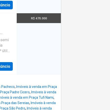
5
núncio
R$ 470.000
2
 semi
ia
 útil
Varanda
6
núncio
s Pacheco
,
Imóveis à venda em Praça
Praça Padre Cicero
,
Imóveis à venda
móveis à venda em Praça Tufi Nami
,
 Praça das Sereias
,
Imóveis à venda
Praça São Pedro
,
Imóveis à venda