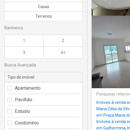
Casas
Terrenos
Banheiros
1
2
3
4+
Busca Avançada
Tipo de imóvel
Apartamento
Pesquisas relaci
Pavilhão
Imóveis à venda e
Maria Zélia da Silv
Estudio
em Praça Maria do
Imóveis à venda e
Condomínio
em Guilhermina
,
I