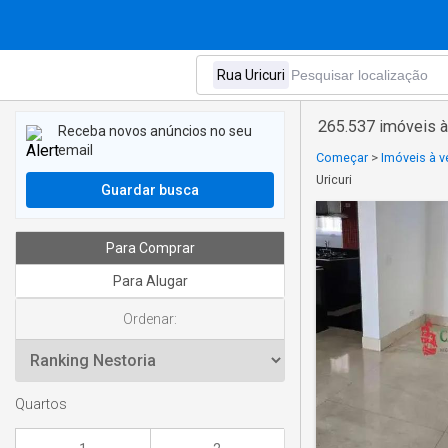
265.537 imóveis à
Receba novos anúncios no seu
email
Começar
>
Imóveis à 
Uricuri
Guardar busca
Para Comprar
Para Alugar
Ordenar:
Quartos