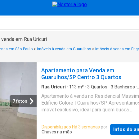
 venda em Rua Uricuri
venda em São Paulo
>
Imóveis à venda em Guarulhos
>
Imóveis à venda em Enge
Apartamento para Venda em
Guarulhos/SP Centro 3 Quartos
Rua Uricuri
·
113
m²
·
3
Quartos
·
3
Banheiros
·
Apartamento
·
Varanda
·
Sala de serviços
Apartamento à venda no Residencial Massi
7 fotos
Edifício Colore | Guarulhos/SP Apresentamo
imóvel exclusivo, ideal para quem busca
sofisticação, espaço e acabamento de alto p
em uma das melhores localizações da cidad
Disponibilizado Há 3 semanas
por
Infos do a
Localizado na Rua Dr. Miguel Vieira Ferreira, 
Chaves na mão
este belíssimo apartamento está situado no