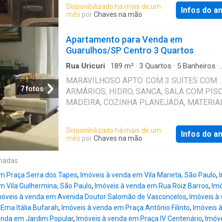
minutos do Aeroporto Internacional de Guarul
Disponibilizado há mais de um
Referência: AP0112
Infos do a
maior hub aéreo da América do Sul e uma da
mês
por
Chaves na mão
cidades com maior taxa de ocupação hotelei
Brasil. Por que investir em flats em Guarulho
Apartamento para Venda em
milhões de passageiros/mês * Forte deman
Guarulhos/SP Centro 3 Quartos
corporativa, turística e aérea * Altas taxas hi
de ocupação hoteleira * Baixa oferta de ope
Rua Uricuri
·
189
m²
·
3
Quartos
·
5
Banheiros
·
Apartamento
·
Garagem
·
Piscina
·
Elevador
profissional * Cidade em expansão corporati
MARAVILHOSO APTO. COM 3 SUÍTES COM
mobilidade estratégica Último empreendime
7 fotos
ARMÁRIOS, HIDRO, SANCA, SALA COM PIS
lançado nesse modelo esgotou 100% em ap
MADEIRA, COZINHA PLANEJADA, MATERIAL
horas. * Metragens disponíveis, a partir de 1
LAVABO, HALL SOCIAL PRIVATIVO, ELEVAD
32 m² para os Flats Projetadas para alta ocu
PRIVATIVO, LAZER DE CLUBE, 4 VAGAS. ACE
Disponibilizado há mais de um
eficiência e operação premium. Venha e não 
Infos do a
PERMUTA POR SOBRADO NA ZONA NORTE.
mês
por
Chaves na mão
esse excelente investimento! entrega em 3
Referência: 279377
Vagas de garagem: 152 vagas Total de andar
onadas
Térreo + 3 sobressolos (estacionamento) + 
de lazer + 13 andares ti
m Praça Serra dos Tapes
,
Imóveis à venda em Vila Marieta, São Paulo
,
m Vila Guilhermina, São Paulo
,
Imóveis à venda em Rua Roiz Barros
,
Imó
móveis à venda em Avenida Doutor Salomão de Vasconcelos
,
Imóveis à 
Ema Itália Bufarah
,
Imóveis à venda em Praça Antônio Filinto
,
Imóveis 
enda em Jardim Popular
,
Imóveis à venda em Praça IV Centenário
,
Imóv