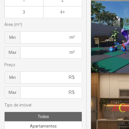
1
2
3
4+
Área (m²)
Min
Max
Preço
Min
Max
Tipo de imóvel
Todos
Apartamentos