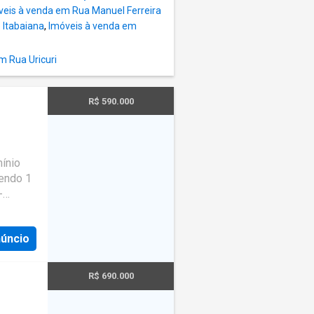
veis à venda em Rua Manuel Ferreira
 Itabaiana
,
Imóveis à venda em
m Rua Uricuri
R$ 590.000
a
·
Sauna
ínio
viço
·
sendo 1
-
Banheiro
nto,
núncio
nas
ar - 1
R$ 690.000
Para