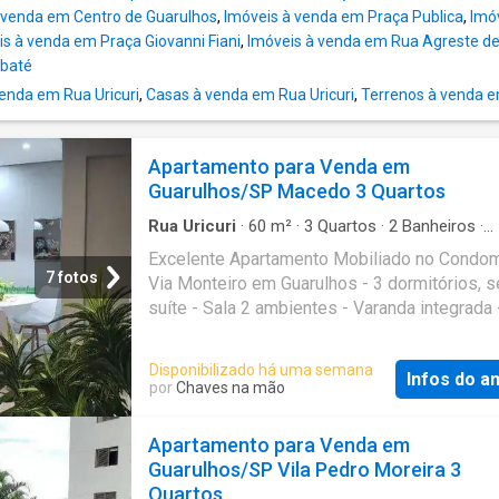
 venda em Centro de Guarulhos
,
Imóveis à venda em Praça Publica
,
Imó
is à venda em Praça Giovanni Fiani
,
Imóveis à venda em Rua Agreste de
abaté
enda em Rua Uricuri
,
Casas à venda em Rua Uricuri
,
Terrenos à venda e
Apartamento para Venda em
Guarulhos/SP Macedo 3 Quartos
Rua Uricuri
·
60
m²
·
3
Quartos
·
2
Banheiros
·
Apartamento
·
Varanda
·
Segurança
·
Academi
Excelente Apartamento Mobiliado no Condom
·
Piscina
·
Garagem
·
Churrasqueira
·
Área de ser
7 fotos
Via Monteiro em Guarulhos - 3 dormitórios, 
Sala de jogos
·
Alarme
suíte - Sala 2 ambientes - Varanda integrada 
Cozinha conceito aberto - Área de serviço - 
social - Apartamento com excelente acabame
Disponibilizado há uma semana
Infos do a
rico em móveis planejados, mobiliado como 
por
Chaves na mão
fotos (exceto as televisões), pronto para mor
vaga de garagem - Aceita financiamento -
Apartamento para Venda em
Condomínio com piscina, salão de festas,
Guarulhos/SP Vila Pedro Moreira 3
churrasqueira, academia, sauna, portaria 24h 
Quartos