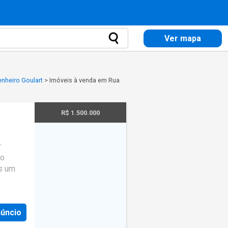
Ver mapa
nheiro Goulart
>
Imóveis à venda em Rua
R$ 1.500.000
mo
s um
adrão
e.
núncio
nº 119,
 18º