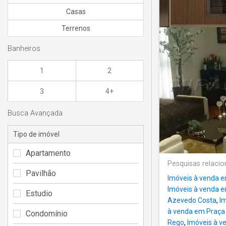
Casas
Terrenos
Banheiros
1
2
3
4+
Busca Avançada
Tipo de imóvel
Apartamento
Pesquisas relaci
Pavilhão
Imóveis à venda e
Imóveis à venda e
Estudio
Azevedo Costa
,
I
à venda em Praça 
Condomínio
Rego
,
Imóveis à v