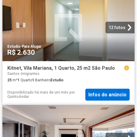
12 fotos
Estudio
·
Para Alugar
R$ 2.630
Kitnet, Vila Mariana, 1 Quarto, 25 m2 São Paulo
Santos-Imigrantes
25
m²
1
Quarto
1
Banheiro
Estudio
Disponibilizado há mais de um mês
por
Infos do anúncio
QuintoAndar