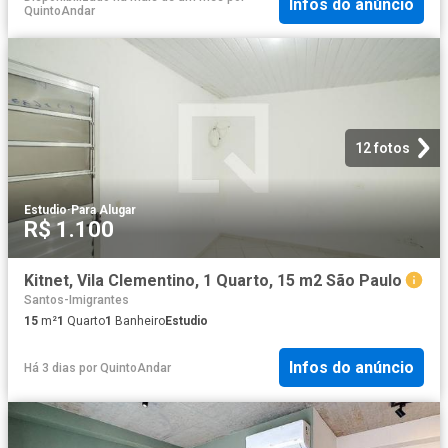
Infos do anúncio
QuintoAndar
12 fotos
Estudio
·
Para Alugar
R$ 1.100
Kitnet, Vila Clementino, 1 Quarto, 15 m2 São Paulo
Santos-Imigrantes
15
m²
1
Quarto
1
Banheiro
Estudio
Infos do anúncio
Há 3 dias
por
QuintoAndar