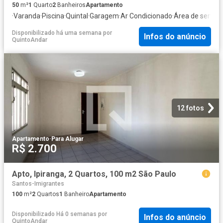
50
m²
1
Quarto
2
Banheiros
Apartamento
·
Varanda
·
Piscina
·
Quintal
·
Garagem
·
Ar Condicionado
·
Área de serviço
Disponibilizado há uma semana
por
Infos do anúncio
QuintoAndar
12 fotos
Apartamento
·
Para Alugar
R$ 2.700
Apto, Ipiranga, 2 Quartos, 100 m2 São Paulo
Santos-Imigrantes
100
m²
2
Quartos
1
Banheiro
Apartamento
Disponibilizado Há 0 semanas
por
Infos do anúncio
QuintoAndar