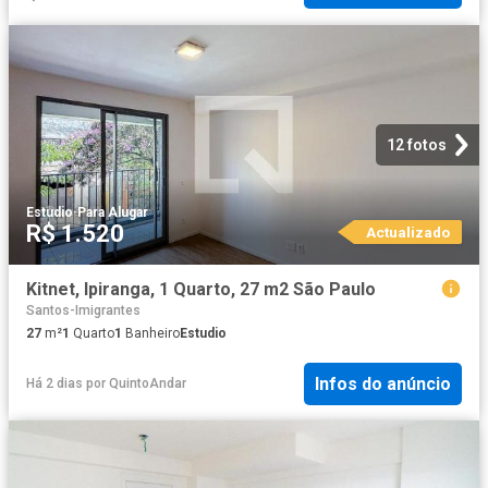
12 fotos
Estudio
·
Para Alugar
R$ 1.520
Actualizado
Kitnet, Ipiranga, 1 Quarto, 27 m2 São Paulo
Santos-Imigrantes
27
m²
1
Quarto
1
Banheiro
Estudio
Infos do anúncio
Há 2 dias
por
QuintoAndar