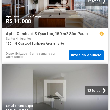
12 fotos
Apartamento
·
Para Alugar
R$ 11.000
Apto, Cambuci, 3 Quartos, 150 m2 São Paulo
Santos-Imigrantes
150
m²
3
Quartos
4
Banheiros
Apartamento
Disponibilizado há uma semana
por
Infos do anúncio
QuintoAndar
12 fotos
Estudio
·
Para Alugar