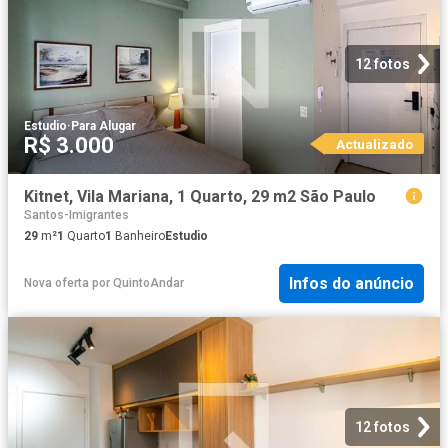
12 fotos
Estudio
·
Para Alugar
R$ 3.000
Actualizado
Kitnet, Vila Mariana, 1 Quarto, 29 m2 São Paulo
Santos-Imigrantes
29
m²
1
Quarto
1
Banheiro
Estudio
Infos do anúncio
Nova oferta
por
QuintoAndar
12 fotos