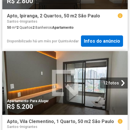
R$ 2.800
Apto, Ipiranga, 2 Quartos, 50 m2 São Paulo
Santos-Imigrantes
50
m²
2
Quartos
2
Banheiros
Apartamento
Infos do anúncio
Disponibilizado há um mês
por
QuintoAndar
12 fotos
Apartamento
·
Para Alugar
R$ 5.200
Apto, Vila Clementino, 1 Quarto, 50 m2 São Paulo
Santos-Imigrantes