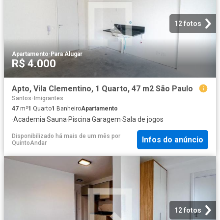
12 fotos
Apartamento
·
Para Alugar
R$ 4.000
Apto, Vila Clementino, 1 Quarto, 47 m2 São Paulo
Santos-Imigrantes
47
m²
1
Quarto
1
Banheiro
Apartamento
·
Academia
·
Sauna
·
Piscina
·
Garagem
·
Sala de jogos
Disponibilizado há mais de um mês
por
Infos do anúncio
QuintoAndar
12 fotos