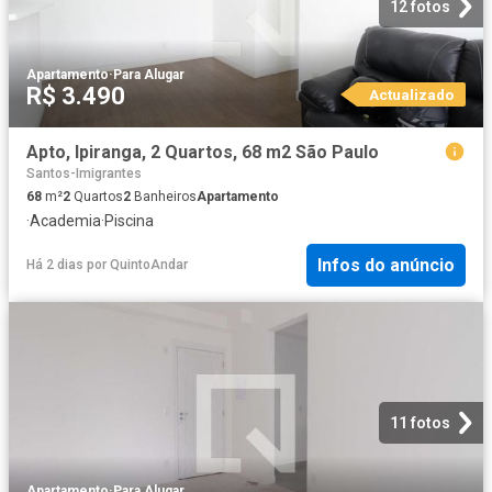
12 fotos
Apartamento
·
Para Alugar
R$ 3.490
Actualizado
Apto, Ipiranga, 2 Quartos, 68 m2 São Paulo
Santos-Imigrantes
68
m²
2
Quartos
2
Banheiros
Apartamento
·
Academia
·
Piscina
Infos do anúncio
Há 2 dias
por
QuintoAndar
11 fotos
Apartamento
·
Para Alugar