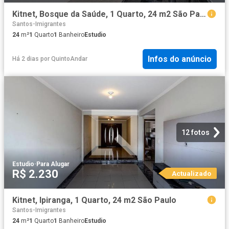
Kitnet, Bosque da Saúde, 1 Quarto, 24 m2 São Paulo
Santos-Imigrantes
24
m²
1
Quarto
1
Banheiro
Estudio
Infos do anúncio
Há 2 dias
por
QuintoAndar
12 fotos
Estudio
·
Para Alugar
R$ 2.230
Actualizado
Kitnet, Ipiranga, 1 Quarto, 24 m2 São Paulo
Santos-Imigrantes
24
m²
1
Quarto
1
Banheiro
Estudio