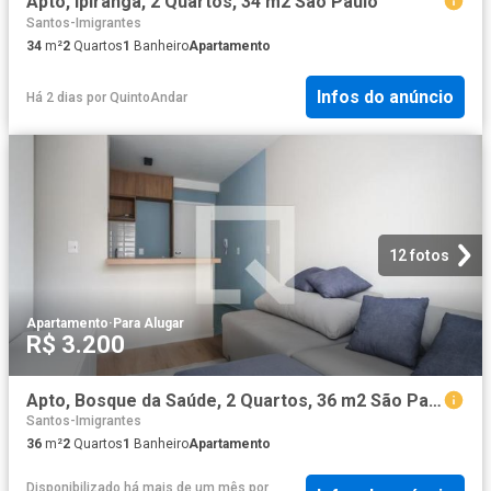
Apto, Ipiranga, 2 Quartos, 34 m2 São Paulo
Santos-Imigrantes
34
m²
2
Quartos
1
Banheiro
Apartamento
Infos do anúncio
Há 2 dias
por
QuintoAndar
12 fotos
Apartamento
·
Para Alugar
R$ 3.200
Apto, Bosque da Saúde, 2 Quartos, 36 m2 São Paulo
Santos-Imigrantes
36
m²
2
Quartos
1
Banheiro
Apartamento
Disponibilizado há mais de um mês
por