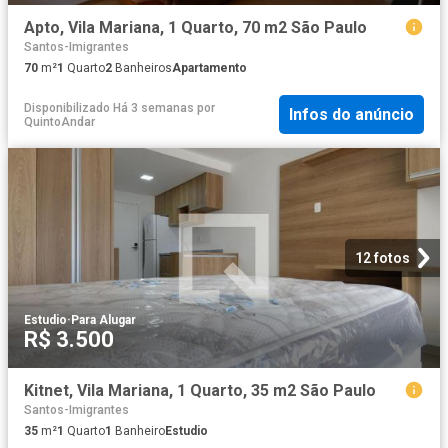
Apto, Vila Mariana, 1 Quarto, 70 m2 São Paulo
Santos-Imigrantes
70
m²
1
Quarto
2
Banheiros
Apartamento
Disponibilizado Há 3 semanas
por
Infos do anúncio
QuintoAndar
12 fotos
Estudio
·
Para Alugar
R$ 3.500
Kitnet, Vila Mariana, 1 Quarto, 35 m2 São Paulo
Santos-Imigrantes
35
m²
1
Quarto
1
Banheiro
Estudio