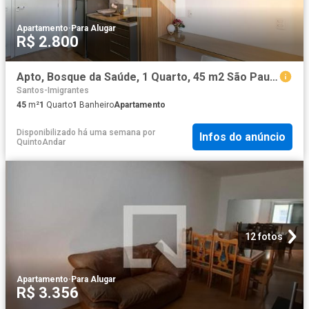
Apartamento
·
Para Alugar
R$ 2.800
Apto, Bosque da Saúde, 1 Quarto, 45 m2 São Paulo
Santos-Imigrantes
45
m²
1
Quarto
1
Banheiro
Apartamento
Disponibilizado há uma semana
por
Infos do anúncio
QuintoAndar
12 fotos
Apartamento
·
Para Alugar
R$ 3.356