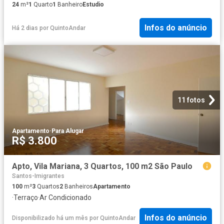
24
m²
1
Quarto
1
Banheiro
Estudio
Infos do anúncio
Há 2 dias
por
QuintoAndar
11 fotos
Apartamento
·
Para Alugar
R$ 3.800
Apto, Vila Mariana, 3 Quartos, 100 m2 São Paulo
Santos-Imigrantes
100
m²
3
Quartos
2
Banheiros
Apartamento
·
Terraço
·
Ar Condicionado
Infos do anúncio
Disponibilizado há um mês
por
QuintoAndar