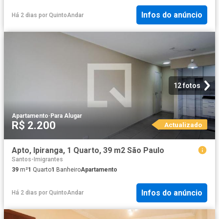
Infos do anúncio
Há 2 dias
por
QuintoAndar
12 fotos
Apartamento
·
Para Alugar
R$ 2.200
Actualizado
Apto, Ipiranga, 1 Quarto, 39 m2 São Paulo
Santos-Imigrantes
39
m²
1
Quarto
1
Banheiro
Apartamento
Infos do anúncio
Há 2 dias
por
QuintoAndar