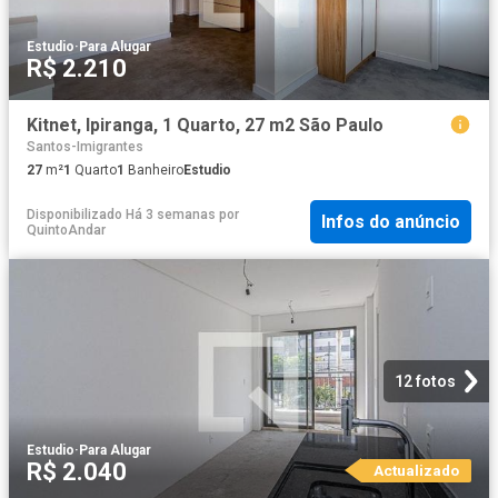
Estudio
·
Para Alugar
R$ 2.210
Kitnet, Ipiranga, 1 Quarto, 27 m2 São Paulo
Santos-Imigrantes
27
m²
1
Quarto
1
Banheiro
Estudio
Disponibilizado Há 3 semanas
por
Infos do anúncio
QuintoAndar
12 fotos
Estudio
·
Para Alugar
R$ 2.040
Actualizado