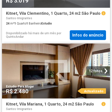
R$ 3.019
Kitnet, Vila Clementino, 1 Quarto, 24 m2 São Paulo
Santos-Imigrantes
24
m²
1
Quarto
1
Banheiro
Estudio
Disponibilizado há mais de um mês
por
Infos do anúncio
QuintoAndar
12 fotos
Estudio
·
Para Alugar
R$ 2.480
Actualizado
Kitnet, Vila Mariana, 1 Quarto, 24 m2 São Paulo
Santos-Imigrantes