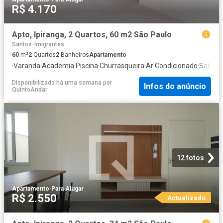
R$ 4.170
Apto, Ipiranga, 2 Quartos, 60 m2 São Paulo
Santos-Imigrantes
60
m²
2
Quartos
2
Banheiros
Apartamento
·
Varanda
·
Academia
·
Piscina
·
Churrasqueira
·
Ar Condicionado
·
Sala de
Disponibilizado há uma semana
por
Infos do anúncio
QuintoAndar
12 fotos
Apartamento
·
Para Alugar
R$ 2.550
Actualizado