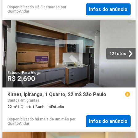
Disponibilizado Há 3 semanas
por
Infos do anúncio
QuintoAndar
12 fotos
Estudio
·
Para Alugar
R$ 2.690
Kitnet, Ipiranga, 1 Quarto, 22 m2 São Paulo
Santos-Imigrantes
22
m²
1
Quarto
1
Banheiro
Estudio
Disponibilizado há mais de um mês
por
Infos do anúncio
QuintoAndar