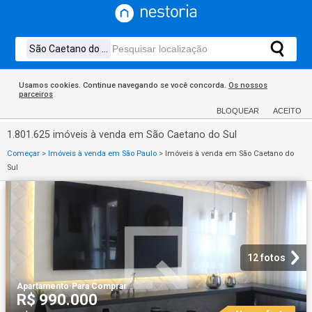
Usamos cookies. Continue navegando se você concorda.
Os nossos
parceiros
BLOQUEAR
ACEITO
1.801.625 imóveis à venda em São Caetano do Sul
Começar
>
Imóveis à venda em São Paulo
>
Imóveis à venda em São Caetano do
Sul
12 fotos
Apartamento
·
Para Comprar
R$ 990.000