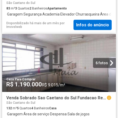
São Caetano do Sul
83
m²
3
Quartos
2
Banheiros
Apartamento
·
Garagem
·
Segurança
·
Academia
·
Elevador
·
Churrasqueira
·
Área das c
Disponibilizado há mais de um mês
por
Infos do anúncio
Imovelweb
6 fotos
Casa
·
Para Comprar
R$ 1.190.000
R$ 9.015/m²
Venda Sobrado Sao Caetano do Sul Fundacao Ref: 42296
São Caetano do Sul
132
m²
5
Quartos
4
Banheiros
Casa
·
Garagem
·
Área de serviço
·
Despensa
·
Sala de jogos