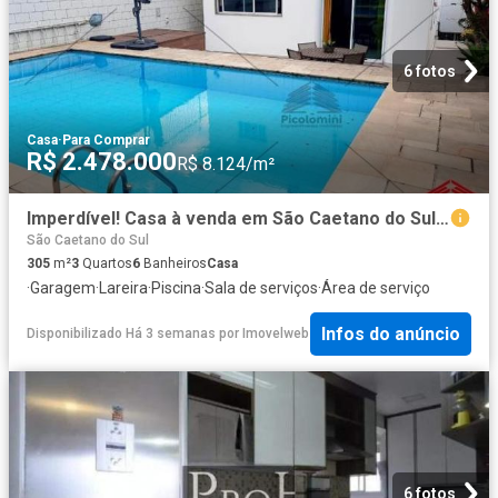
6 fotos
Casa
·
Para Comprar
R$ 2.478.000
R$ 8.124/m²
Imperdível! Casa à venda em São Caetano do Sul SP, bairro Cerâmica. 3 quartos, 3 suítes, 3 salas, 6
São Caetano do Sul
305
m²
3
Quartos
6
Banheiros
Casa
·
Garagem
·
Lareira
·
Piscina
·
Sala de serviços
·
Área de serviço
Infos do anúncio
Disponibilizado Há 3 semanas
por
Imovelweb
6 fotos