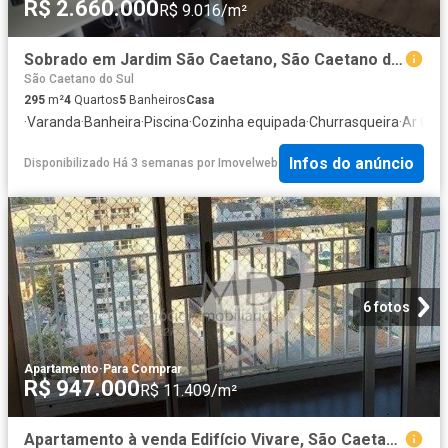
R$ 2.660.000
R$ 9.016/m²
Sobrado em Jardim São Caetano, São Caetano do Sul/SP de 295m² 4 quartos à venda por R$ 2.660.000,00
São Caetano do Sul
295
m²
4
Quartos
5
Banheiros
Casa
·
Varanda
·
Banheira
·
Piscina
·
Cozinha equipada
·
Churrasqueira
·
Ar Con
Infos do anúncio
Disponibilizado Há 3 semanas
por
Imovelweb
6 fotos
Apartamento
·
Para Comprar
R$ 947.000
R$ 11.409/m²
Apartamento à venda Edifício Vivare, São Caetano