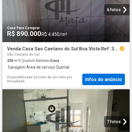
6 fotos
Casa
·
Para Comprar
R$ 890.000
R$ 4.450/m²
Venda Casa Sao Caetano do Sul Boa Vista Ref: 38635
São Caetano do Sul
200
m²
1
Quarto
1
Banheiro
Casa
·
Garagem
·
Área de serviço
·
Quintal
Disponibilizado há mais de um mês
por
Infos do anúncio
Imovelweb
7 fotos