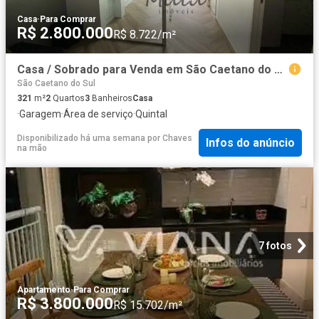
Casa
·
Para Comprar
R$ 2.800.000
R$ 8.722/m²
Casa / Sobrado para Venda em São Caetano do Sul/SP Olímpico 2 Quartos
São Caetano do Sul
321
m²
2
Quartos
3
Banheiros
Casa
·
Garagem
·
Área de serviço
·
Quintal
Disponibilizado há uma semana
por
Chaves
Infos do anúncio
na mão
7 fotos
Apartamento
·
Para Comprar
R$ 3.800.000
R$ 15.702/m²