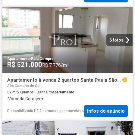
6 fotos
Apartamento
·
Para Comprar
R$ 521.000
R$ 7.776/m²
Apartamento à venda 2 quartos Santa Paula São Caetano
São Caetano do Sul
67
m²
2
Quartos
1
Banheiro
Apartamento
·
Varanda
·
Garagem
Infos do anúncio
Disponibilizado Há 2 semanas
por
Imovelweb