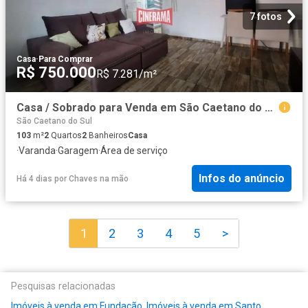
7 fotos
Casa
·
Para Comprar
R$ 750.000
R$ 7.281/m²
Casa / Sobrado para Venda em São Caetano do Sul/SP Santa Paula 2 Quartos
São Caetano do Sul
103
m²
2
Quartos
2
Banheiros
Casa
·
Varanda
·
Garagem
·
Área de serviço
Infos do anúncio
Há 4 dias
por
Chaves na mão
1
2
3
4
5
>
Pesquisas relacionadas
Imóveis à venda em Fundação
,
Imóveis à venda em Santo