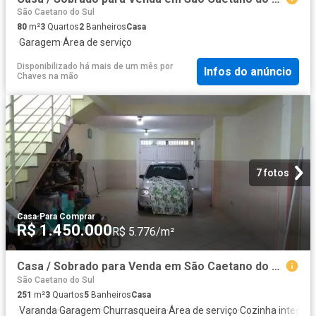
São Caetano do Sul
80
m²
3
Quartos
2
Banheiros
Casa
·
Garagem
·
Área de serviço
Disponibilizado há mais de um mês
por
Infos do anúncio
Chaves na mão
7 fotos
Casa
·
Para Comprar
R$ 1.450.000
R$ 5.776/m²
Casa / Sobrado para Venda em São Caetano do Sul/SP Olímpico 3 Quartos
São Caetano do Sul
251
m²
3
Quartos
5
Banheiros
Casa
·
Varanda
·
Garagem
·
Churrasqueira
·
Área de serviço
·
Cozinha integral
·