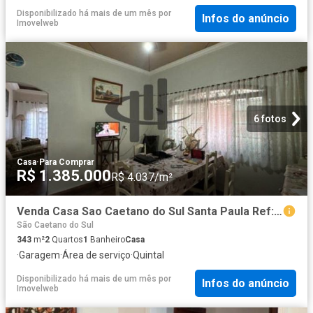
Disponibilizado há mais de um mês
por
Infos do anúncio
Imovelweb
6 fotos
Casa
·
Para Comprar
R$ 1.385.000
R$ 4.037/m²
Venda Casa Sao Caetano do Sul Santa Paula Ref: 40843
São Caetano do Sul
343
m²
2
Quartos
1
Banheiro
Casa
·
Garagem
·
Área de serviço
·
Quintal
Disponibilizado há mais de um mês
por
Infos do anúncio
Imovelweb