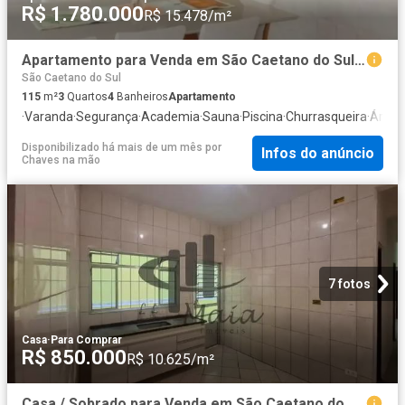
R$ 1.780.000
R$ 15.478/m²
Apartamento para Venda em São Caetano do Sul/SP Santo Antônio 3 Quartos
São Caetano do Sul
115
m²
3
Quartos
4
Banheiros
Apartamento
·
Varanda
·
Segurança
·
Academia
·
Sauna
·
Piscina
·
Churrasqueira
·
Área 
Disponibilizado há mais de um mês
por
Infos do anúncio
Chaves na mão
7 fotos
Casa
·
Para Comprar
R$ 850.000
R$ 10.625/m²
Casa / Sobrado para Venda em São Caetano do Sul/SP Nova Gerti 3 Quartos