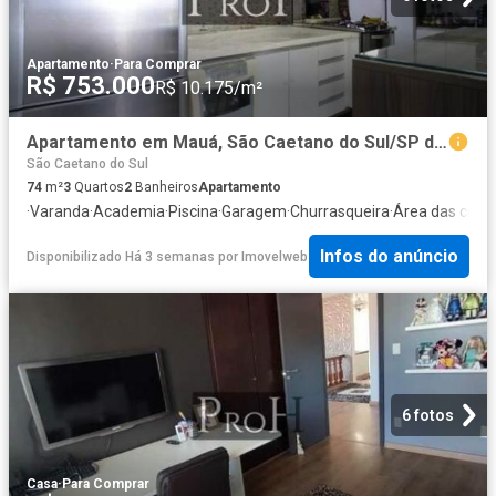
Apartamento
·
Para Comprar
R$ 753.000
R$ 10.175/m²
Apartamento em Mauá, São Caetano do Sul/SP de 74m² 3 quartos à venda por R$ 753.000,00
São Caetano do Sul
74
m²
3
Quartos
2
Banheiros
Apartamento
·
Varanda
·
Academia
·
Piscina
·
Garagem
·
Churrasqueira
·
Área das cria
Infos do anúncio
Disponibilizado Há 3 semanas
por
Imovelweb
6 fotos
Casa
·
Para Comprar