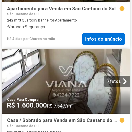
Apartamento para Venda em São Caetano do Sul/SP Centro 3 Quartos
São Caetano do Sul
242
m²
3
Quartos
5
Banheiros
Apartamento
·
Varanda
·
Segurança
Infos do anúncio
Há 4 dias
por
Chaves na mão
7 fotos
Casa
·
Para Comprar
R$ 1.600.000
R$ 7.547/m²
Casa / Sobrado para Venda em São Caetano do Sul/SP Santa Maria 2 Quartos
São Caetano do Sul