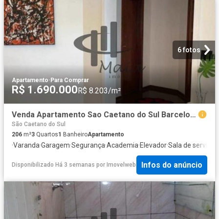
6 fotos
Apartamento
·
Para Comprar
R$ 1.690.000
R$ 8.203/m²
Venda Apartamento Sao Caetano do Sul Barcelona Ref: 30959
São Caetano do Sul
206
m²
3
Quartos
1
Banheiro
Apartamento
·
Varanda
·
Garagem
·
Segurança
·
Academia
·
Elevador
·
Sala de serviços
Infos do anúncio
Disponibilizado Há 3 semanas
por
Imovelweb