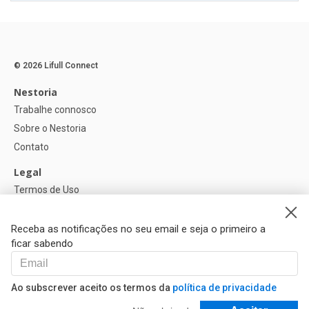
© 2026 Lifull Connect
Nestoria
Trabalhe connosco
Sobre o Nestoria
Contato
Legal
Termos de Uso
Política de privacidade
Política de Cookies
Receba as notificações no seu email e seja o primeiro a
ficar sabendo
Ajuda
FAQ
Ao subscrever aceito os termos da
política de privacidade
Nossos Parceiros