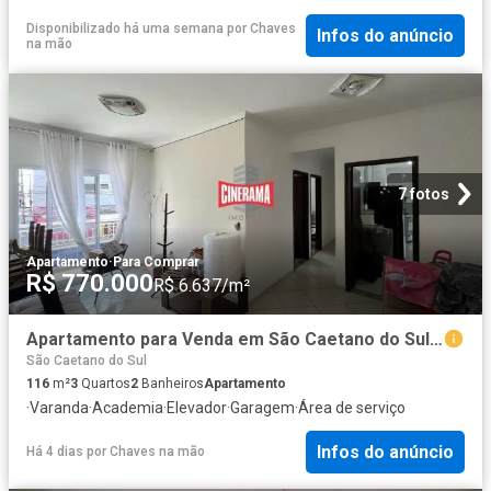
Disponibilizado há uma semana
por
Chaves
Infos do anúncio
na mão
7 fotos
Apartamento
·
Para Comprar
R$ 770.000
R$ 6.637/m²
Apartamento para Venda em São Caetano do Sul/SP Boa Vista 3 Quartos
São Caetano do Sul
116
m²
3
Quartos
2
Banheiros
Apartamento
·
Varanda
·
Academia
·
Elevador
·
Garagem
·
Área de serviço
Infos do anúncio
Há 4 dias
por
Chaves na mão