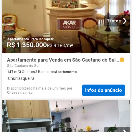
7 fotos
Apartamento
·
Para Comprar
R$ 1.350.000
R$ 9.183/m²
Apartamento para Venda em São Caetano do Sul/SP Santa Paula 3 Quartos
São Caetano do Sul
147
m²
3
Quartos
2
Banheiros
Apartamento
·
Churrasqueira
Disponibilizado há mais de um mês
por
Infos do anúncio
Chaves na mão