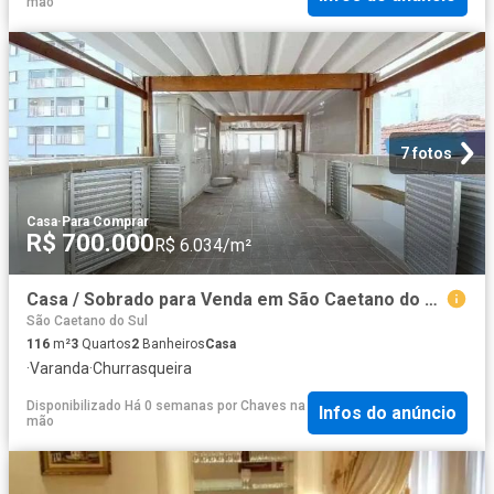
mão
7 fotos
Casa
·
Para Comprar
R$ 700.000
R$ 6.034/m²
Casa / Sobrado para Venda em São Caetano do Sul/SP Santa Paula 3 Quartos
São Caetano do Sul
116
m²
3
Quartos
2
Banheiros
Casa
·
Varanda
·
Churrasqueira
Disponibilizado Há 0 semanas
por
Chaves na
Infos do anúncio
mão