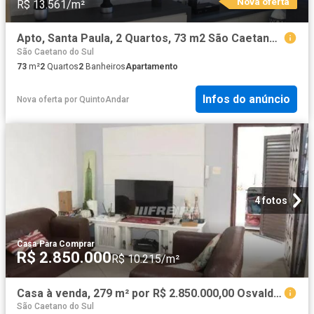
Nova oferta
R$ 13.561/m²
Apto, Santa Paula, 2 Quartos, 73 m2 São Caetano do Sul
São Caetano do Sul
73
m²
2
Quartos
2
Banheiros
Apartamento
Infos do anúncio
Nova oferta
por
QuintoAndar
4 fotos
Casa
·
Para Comprar
R$ 2.850.000
R$ 10.215/m²
Casa à venda, 279 m² por R$ 2.850.000,00 Osvaldo Cruz São Caetano do Sul/SP
São Caetano do Sul