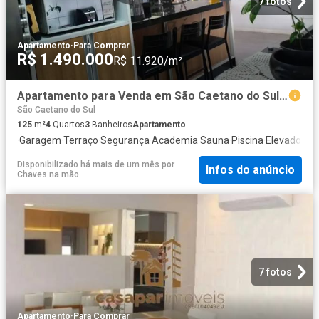
7 fotos
Apartamento
·
Para Comprar
R$ 1.490.000
R$ 11.920/m²
Apartamento para Venda em São Caetano do Sul/SP Boa Vista 4 Quartos
São Caetano do Sul
125
m²
4
Quartos
3
Banheiros
Apartamento
·
Garagem
·
Terraço
·
Segurança
·
Academia
·
Sauna
·
Piscina
·
Elevador
·
Ch
Disponibilizado há mais de um mês
por
Infos do anúncio
Chaves na mão
7 fotos
Apartamento
·
Para Comprar