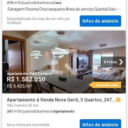
279
m²
3
Quartos
5
Banheiros
Casa
·
Garagem
·
Piscina
·
Churrasqueira
·
Área de serviço
·
Quintal
·
Sala multi
Disponibilizado há mais de um mês
por
Infos do anúncio
VivaReal
6 fotos
Apartamento
·
Para Comprar
R$ 1.582.050
Actualizado
R$ 6.405/m²
Apartamento à Venda Nova Gerti, 3 Quartos, 247 m2
São Caetano do Sul
247
m²
3
Quartos
2
Banheiros
Apartamento
Infos do anúncio
Nova oferta
por
Imovelweb