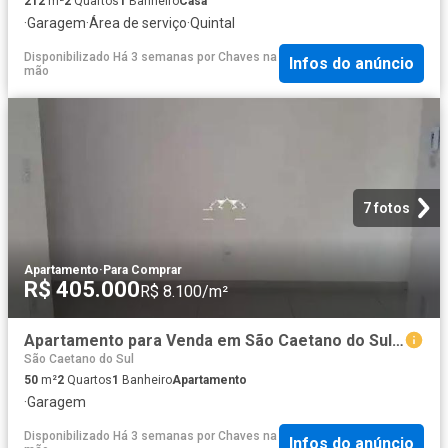
212
m²
2
Quartos
1
Banheiro
Casa
·
Garagem
·
Área de serviço
·
Quintal
Disponibilizado Há 3 semanas
por
Chaves na
Infos do anúncio
mão
7 fotos
Apartamento
·
Para Comprar
R$ 405.000
R$ 8.100/m²
Apartamento para Venda em São Caetano do Sul/SP Nova Gerty 2 Quartos
São Caetano do Sul
50
m²
2
Quartos
1
Banheiro
Apartamento
·
Garagem
Disponibilizado Há 3 semanas
por
Chaves na
Infos do anúncio