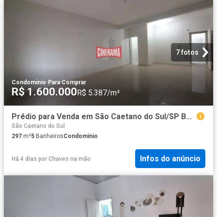
7 fotos
Condomínio
·
Para Comprar
R$ 1.600.000
R$ 5.387/m²
Prédio para Venda em São Caetano do Sul/SP Barcelona
São Caetano do Sul
297
m²
5
Banheiros
Condomínio
Infos do anúncio
Há 4 dias
por
Chaves na mão