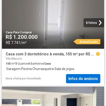
6 fotos
Casa
·
Para Comprar
R$ 1.200.000
Actualizado
R$ 7.741/m²
Casa com 3 dormitórios à venda, 155 m² por R$ 1.200.000,00 Embaré Santos/SP
Vila Macuco
155
m²
3
Quartos
4
Banheiros
Casa
·
Garagem
·
Piscina
·
Churrasqueira
·
Sala de jogos
Infos do anúncio
Nova oferta
por
Imovelweb