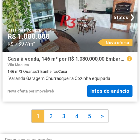
6 fotos
Casa
·
Para Comprar
R$ 1.080.000
Nova oferta
R$ 7.397/m²
Casa à venda, 146 m² por R$ 1.080.000,00 Embaré Santos/SP
Vila Macuco
146
m²
3
Quartos
3
Banheiros
Casa
·
Varanda
·
Garagem
·
Churrasqueira
·
Cozinha equipada
Infos do anúncio
Nova oferta
por
Imovelweb
1
2
3
4
5
>