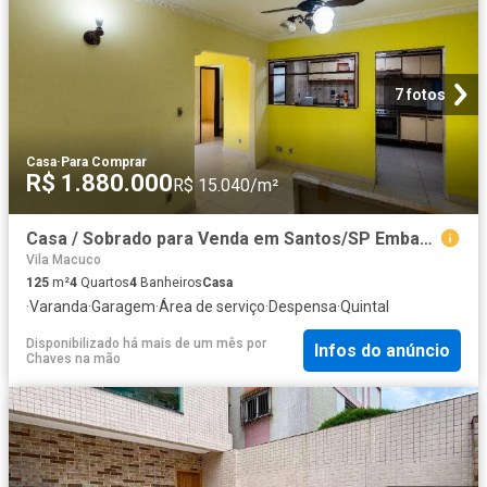
7 fotos
Casa
·
Para Comprar
R$ 1.880.000
R$ 15.040/m²
Casa / Sobrado para Venda em Santos/SP Embaré 4 Quartos
Vila Macuco
125
m²
4
Quartos
4
Banheiros
Casa
·
Varanda
·
Garagem
·
Área de serviço
·
Despensa
·
Quintal
Disponibilizado há mais de um mês
por
Infos do anúncio
Chaves na mão