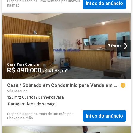
Disponibilizado há uma semana
por
Chaves
Infos do anúncio
na mão
7 fotos
Casa
·
Para Comprar
R$ 490.000
R$ 4.083/m²
Casa / Sobrado em Condomínio para Venda em Santos/SP Macuco 2 Quartos
Vila Macuco
120
m²
2
Quartos
2
Banheiros
Casa
·
Garagem
·
Área de serviço
Disponibilizado há mais de um mês
por
Infos do anúncio
Chaves na mão