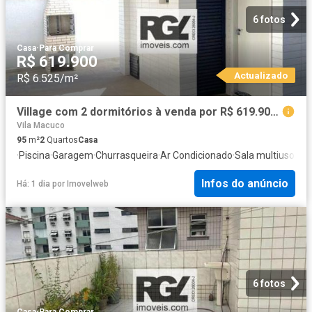
6 fotos
Casa
·
Para Comprar
R$ 619.900
Actualizado
R$ 6.525/m²
Village com 2 dormitórios à venda por R$ 619.900,00 Macuco Santos/SP
Vila Macuco
95
m²
2
Quartos
Casa
·
Piscina
·
Garagem
·
Churrasqueira
·
Ar Condicionado
·
Sala multiuso
·
Al
Infos do anúncio
Há: 1 dia
por
Imovelweb
6 fotos