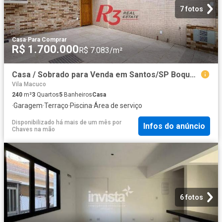
7 fotos
Casa
·
Para Comprar
R$ 1.700.000
R$ 7.083/m²
Casa / Sobrado para Venda em Santos/SP Boqueirão 3 Quartos
Vila Macuco
240
m²
3
Quartos
5
Banheiros
Casa
·
Garagem
·
Terraço
·
Piscina
·
Área de serviço
Disponibilizado há mais de um mês
por
Infos do anúncio
Chaves na mão
6 fotos