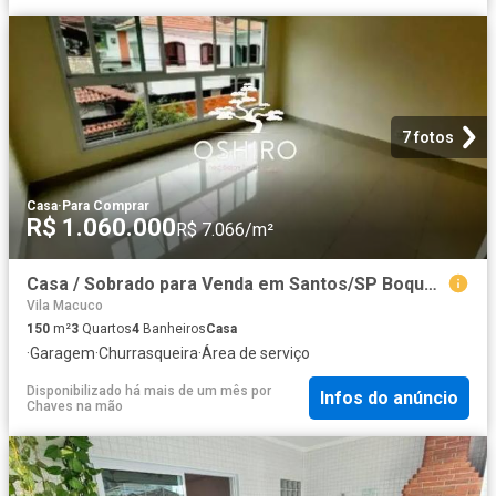
7 fotos
Casa
·
Para Comprar
R$ 1.060.000
R$ 7.066/m²
Casa / Sobrado para Venda em Santos/SP Boqueirão 3 Quartos
Vila Macuco
150
m²
3
Quartos
4
Banheiros
Casa
·
Garagem
·
Churrasqueira
·
Área de serviço
Disponibilizado há mais de um mês
por
Infos do anúncio
Chaves na mão