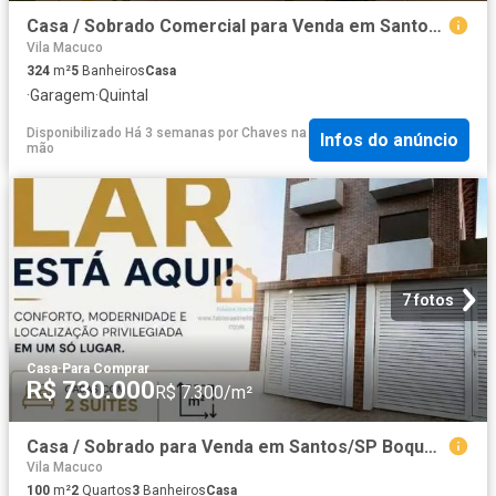
Casa / Sobrado Comercial para Venda em Santos/SP Aparecida
Vila Macuco
324
m²
5
Banheiros
Casa
·
Garagem
·
Quintal
Disponibilizado Há 3 semanas
por
Chaves na
Infos do anúncio
mão
7 fotos
Casa
·
Para Comprar
R$ 730.000
R$ 7.300/m²
Casa / Sobrado para Venda em Santos/SP Boqueirão 2 Quartos
Vila Macuco
100
m²
2
Quartos
3
Banheiros
Casa