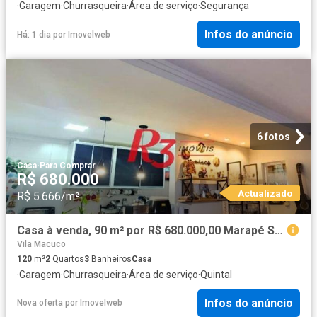
·
Garagem
·
Churrasqueira
·
Área de serviço
·
Segurança
Infos do anúncio
Há: 1 dia
por
Imovelweb
6 fotos
Casa
·
Para Comprar
R$ 680.000
Actualizado
R$ 5.666/m²
Casa à venda, 90 m² por R$ 680.000,00 Marapé Santos/SP
Vila Macuco
120
m²
2
Quartos
3
Banheiros
Casa
·
Garagem
·
Churrasqueira
·
Área de serviço
·
Quintal
Infos do anúncio
Nova oferta
por
Imovelweb