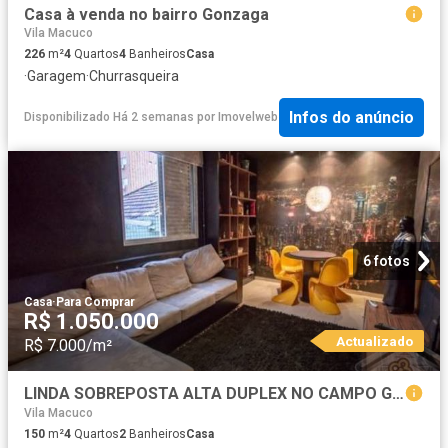
Casa à venda no bairro Gonzaga
Vila Macuco
226
m²
4
Quartos
4
Banheiros
Casa
·
Garagem
·
Churrasqueira
Infos do anúncio
Disponibilizado Há 2 semanas
por
Imovelweb
6 fotos
Casa
·
Para Comprar
R$ 1.050.000
Actualizado
R$ 7.000/m²
LINDA SOBREPOSTA ALTA DUPLEX NO CAMPO GRANDE EM SANTOS !
Vila Macuco
150
m²
4
Quartos
2
Banheiros
Casa