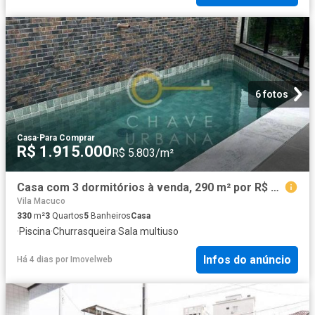
6 fotos
Casa
·
Para Comprar
R$ 1.915.000
R$ 5.803/m²
Casa com 3 dormitórios à venda, 290 m² por R$ 1.915.000,00 Aparecida Santos/SP
Vila Macuco
330
m²
3
Quartos
5
Banheiros
Casa
·
Piscina
·
Churrasqueira
·
Sala multiuso
Infos do anúncio
Há 4 dias
por
Imovelweb