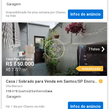
·
Garagem
Disponibilizado há uma semana
por
Chaves
Infos do anúncio
na mão
7 fotos
Casa
·
Para Comprar
R$ 850.000
Actualizado
R$ 7.727/m²
Casa / Sobrado para Venda em Santos/SP Encruzilhada 3 Quartos
Vila Macuco
110
m²
3
Quartos
2
Banheiros
Casa
·
Garagem
Infos do anúncio
Há: 1 dia
por
Chaves na mão