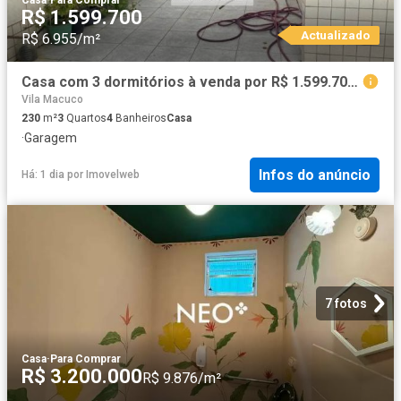
Casa
·
Para Comprar
R$ 1.599.700
Actualizado
R$ 6.955/m²
Casa com 3 dormitórios à venda por R$ 1.599.700,00 Aparecida Santos/SP
Vila Macuco
230
m²
3
Quartos
4
Banheiros
Casa
·
Garagem
Infos do anúncio
Há: 1 dia
por
Imovelweb
7 fotos
Casa
·
Para Comprar
R$ 3.200.000
R$ 9.876/m²