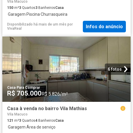
Vila Macuco
150
m²
3
Quartos
3
Banheiros
Casa
·
Garagem
·
Piscina
·
Churrasqueira
Disponibilizado há mais de um mês
por
Infos do anúncio
VivaReal
6 fotos
Casa
·
Para Comprar
R$ 705.000
R$ 5.826/m²
Casa à venda no bairro Vila Mathias
Vila Macuco
121
m²
3
Quartos
4
Banheiros
Casa
·
Garagem
·
Área de serviço