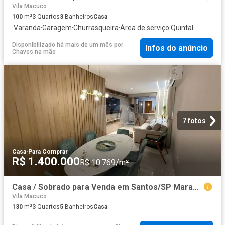
Vila Macuco
100
m²
3
Quartos
3
Banheiros
Casa
·
Varanda
·
Garagem
·
Churrasqueira
·
Área de serviço
·
Quintal
Disponibilizado há mais de um mês
por
Infos do anúncio
Chaves na mão
7 fotos
Casa
·
Para Comprar
R$ 1.400.000
R$ 10.769/m²
Casa / Sobrado para Venda em Santos/SP Marapé 3 Quartos
Vila Macuco
130
m²
3
Quartos
5
Banheiros
Casa