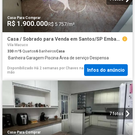
Casa
·
Para Comprar
R$ 1.900.000
R$ 5.757/m²
Casa / Sobrado para Venda em Santos/SP Embaré 5 Quartos
Vila Macuco
330
m²
5
Quartos
6
Banheiros
Casa
·
Banheira
·
Garagem
·
Piscina
·
Área de serviço
·
Despensa
Disponibilizado Há 2 semanas
por
Chaves na
Infos do anúncio
mão
7 fotos
Casa
·
Para Comprar