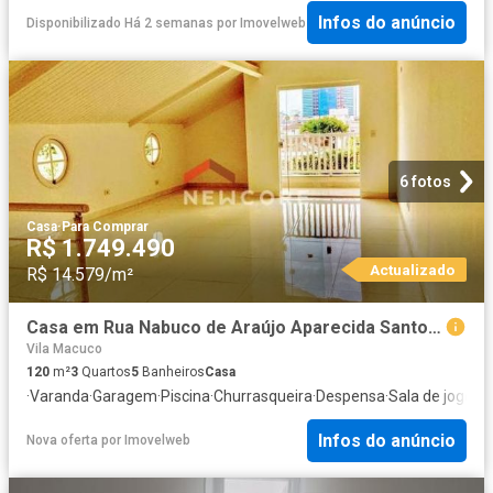
Infos do anúncio
Disponibilizado Há 2 semanas
por
Imovelweb
6 fotos
Casa
·
Para Comprar
R$ 1.749.490
Actualizado
R$ 14.579/m²
Casa em Rua Nabuco de Araújo Aparecida Santos/SP
Vila Macuco
120
m²
3
Quartos
5
Banheiros
Casa
·
Varanda
·
Garagem
·
Piscina
·
Churrasqueira
·
Despensa
·
Sala de jogos
Infos do anúncio
Nova oferta
por
Imovelweb