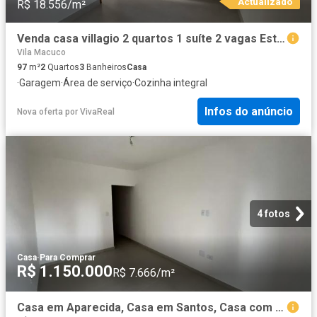
Actualizado
R$ 18.556/m²
Venda casa villagio 2 quartos 1 suíte 2 vagas Estuário Santos SP
Vila Macuco
97
m²
2
Quartos
3
Banheiros
Casa
·
Garagem
·
Área de serviço
·
Cozinha integral
Infos do anúncio
Nova oferta
por
VivaReal
4 fotos
Casa
·
Para Comprar
R$ 1.150.000
R$ 7.666/m²
Casa em Aparecida, Casa em Santos, Casa com 3 dorms, Casa à Venda em Aparecida, Casa à Venda com 3 d