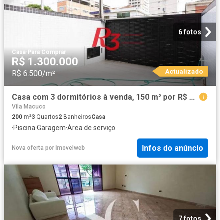
6 fotos
Casa
·
Para Comprar
R$ 1.300.000
Actualizado
R$ 6.500/m²
Casa com 3 dormitórios à venda, 150 m² por R$ 1.300.000,00 Aparecida Santos/SP
Vila Macuco
200
m²
3
Quartos
2
Banheiros
Casa
·
Piscina
·
Garagem
·
Área de serviço
Infos do anúncio
Nova oferta
por
Imovelweb
7 fotos