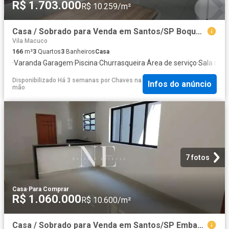
R$ 1.703.000
R$ 10.259/m²
Casa / Sobrado para Venda em Santos/SP Boqueirão 3 Quartos
Vila Macuco
166
m²
3
Quartos
3
Banheiros
Casa
·
Varanda
·
Garagem
·
Piscina
·
Churrasqueira
·
Área de serviço
·
Sala mult
Disponibilizado Há 3 semanas
por
Chaves na
Infos do anúncio
mão
7 fotos
Casa
·
Para Comprar
R$ 1.060.000
R$ 10.600/m²
Casa / Sobrado para Venda em Santos/SP Embaré 3 Quartos