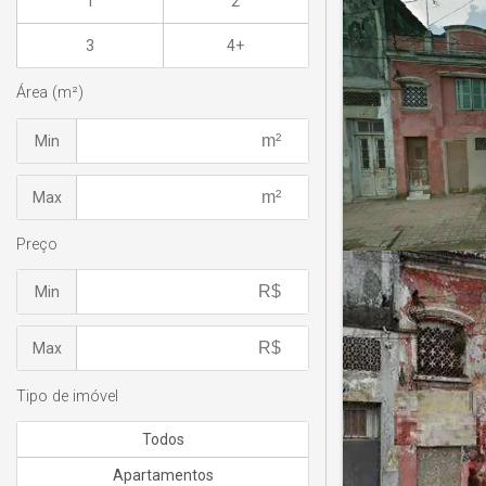
1
2
3
4+
Área (m²)
Min
Max
Preço
Min
Max
Tipo de imóvel
Todos
Apartamentos