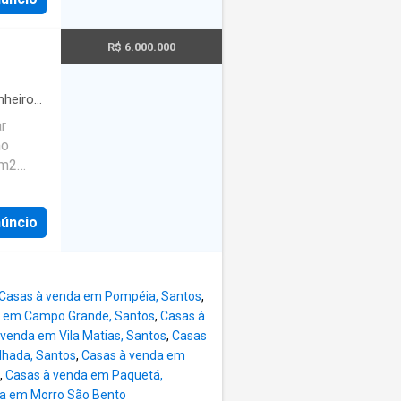
R$ 6.000.000
heiros
·
ionado
·
r
mo
0m2
ndar 4
cozinha
núncio
aragem
obra a
a agua
Casas à venda em Pompéia, Santos
,
a em Campo Grande, Santos
,
Casas à
ição e
 venda em Vila Matias, Santos
,
Casas
as com
lhada, Santos
,
Casas à venda em
 suítes
,
Casas à venda em Paquetá,
tema de
a em Morro São Bento