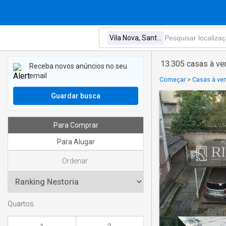
13.305 casas à ve
Receba novos anúncios no seu
email
Começar
>
Casas à ve
Guardar busca
Para Comprar
Para Alugar
Ordenar:
Quartos