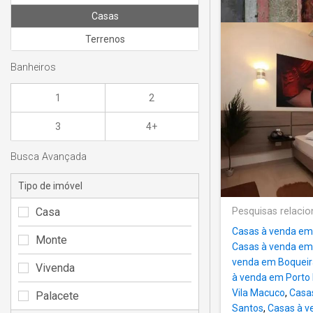
Casas
Terrenos
Banheiros
1
2
3
4+
Busca Avançada
Tipo de imóvel
Casa
Pesquisas relaci
Casas à venda em
Monte
Casas à venda e
venda em Boquei
Vivenda
à venda em Porto
Vila Macuco
,
Casas
Palacete
Santos
,
Casas à v