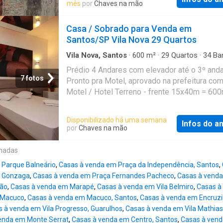
mês
por
Chaves na mão
Casa / Sobrado para Venda em
Santos/SP Vila Nova 29 Quartos
Vila Nova, Santos
·
600
m²
·
29
Quartos
·
34
Ban
Casa
·
Garagem
·
Piscina
·
Elevador
·
Ar Condic
Prédio 4 Andares com elevador até o 3º anda
Despensa
7 fotos
Pronto pra Motel, aprovado na prefeitura co
Motel / Hotel Terreno - frente 15x40m = 60
Construção 1.700,00 m2 29 suítes até o 3º a
suítes 4º andar Total 33 Suítes 4 depósitos 
Disponibilizado há uma semana
Infos do a
grande 2 vestiários 6 garagens privativas G
por
Chaves na mão
10 carros sem manobrista, com manobrista d
capacidade recepção blindada sala de esper
onadas
quente através de boiler e aquecedores de
 Parque Balneário
,
Casas à venda em Praça da Independência, Santos
,
passagem central de gás suítes com ar
m Gonzaga
,
Casas à venda em Praça Fernandes Pacheco
,
Casas à vend
condicionado, espelho de teto, mesa de refe
rão
,
Casas à venda em Marapé
,
Casas à venda em Vila Belmiro
,
Casas à
cadeiras, cama, colchão, painel pra tv algum
 Macuco
,
Casas à venda em Macuco, Santos
,
Casas à venda em Encruzi
pole dance, e cadeira erótica, ducha dupla 13
 à venda em Vila Progresso, Guarulhos
,
Casas à venda em Vila Mathias
com hidro massagem 5 tvs funcionando sis
enda em Monte Serrat
,
Casas à venda em Centro, Santos
,
Casas à vend