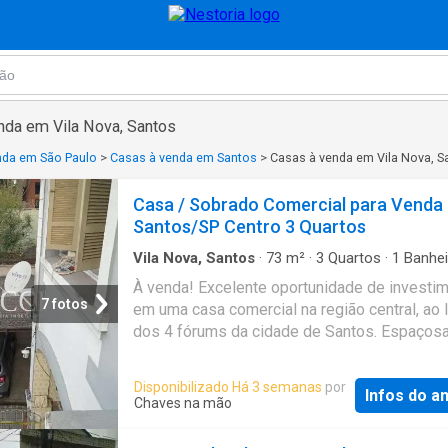
nda em Vila Nova, Santos
nda em São Paulo
>
Casas à venda em Santos
>
Casas à venda em Vila Nova, S
Casa / Sobrado Comercial para Venda
Santos/SP Centro 3 Quartos
Vila Nova, Santos
·
73
m²
·
3
Quartos
·
1
Banhei
Casa
·
Garagem
À venda! Excelente oportunidade de investi
7 fotos
em uma casa comercial na região central, ao 
dos 4 fórums da cidade de Santos. Espaços
localizada. Com 3 quartos amplos, 3 salas id
para montar seu negócio, 1 banheiro complet
Disponibilizado Há 3 semanas
por
Infos do a
vaga de garagem coberta e 73,48 m2 de área 
Chaves na mão
este imóvel é perfeito para quem busca expa
seu empreendimento ou iniciar um novo neg