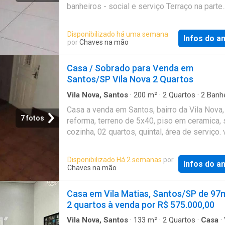
busca amplitude, localização estratégica e
banheiros - social e serviço Terraço na parte
valorização futura. Referência: SO1547
superior Cozinha e área de serviço Sem vag
garagem! Localizado próximo a Perimetral, 
Disponibilizado há uma semana
Infos do a
comércios próximos! Entre em contato para 
por
Chaves na mão
informações e marque sua visita! Disponibil
valores estão sujeitos a alterações sem prév
Casa / Sobrado para Venda em
aviso! Referência: CA2733
Santos/SP Vila Nova 2 Quartos
Vila Nova, Santos
·
200
m²
·
2
Quartos
·
2
Banhe
Casa
·
Garagem
·
Área de serviço
·
Quintal
Casa a venda em Santos, bairro da Vila Nova,
7 fotos
reforma, terreno de 5x40, piso em ceramica, s
cozinha, 02 quartos, quintal, área de serviço.
para 02 carros! Aceita Financiamento! Referê
CA0390
Disponibilizado Há 2 semanas
por
Infos do a
Chaves na mão
Casa em Vila Matias, Santos/SP de 97
2 quartos à venda por R$ 575.000,00
Vila Nova, Santos
·
133
m²
·
2
Quartos
·
Casa
·