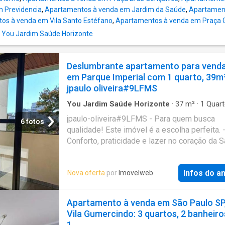
venda de imóveis, contamos com profissiona
m Previdencia
,
Apartamentos à venda em Jardim da Saúde
,
Apartament
capacitados e focados em oferecer o melhor
os à venda em Vila Santo Estéfano
,
Apartamentos à venda em Praça 
atendimento aos nossos clientes. O nosso m
diferencial é o atendimento exclusivo e
 You Jardim Saúde Horizonte
personalizado na gestão de vendas, locaçõe
gestão administrativa. Oferecemos total seg
Deslumbrante apartamento para vend
e t
em Parque Imperial com 1 quarto, 39m
jpaulo oliveira#9LFMS
You Jardim Saúde Horizonte
·
37
m²
·
1
Quart
Banheiro
·
Apartamento
·
Academia
·
Garagem
jpaulo-oliveira#9LFMS - Para quem busca
Churrasqueira
·
Sala de jogos
6 fotos
qualidade! Este imóvel é a escolha perfeita. 
Conforto, praticidade e lazer no coração da 
Descubra este aconchegante apartamento de
perfeito para quem busca viver com praticid
Infos do a
Nova oferta
por
Imovelweb
estilo. Localizado na Rua Biobedas, no – Apto
oferece: dormitório bem distribuído banheiro
moderno vaga de garagem A apenas metros
Apartamento à venda em São Paulo SP
Metrô Saúde, garantindo excelente mobilida
Vila Gumercindo: 3 quartos, 2 banheiro
Construído em, o condomínio conta com laze
1