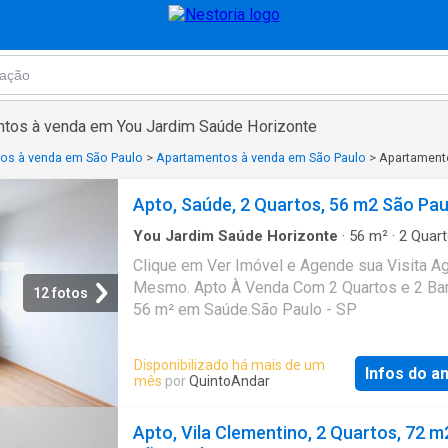
ntos à venda em You Jardim Saúde Horizonte
os à venda em São Paulo
>
Apartamentos à venda em São Paulo
>
Apartament
Apto, Saúde, 2 Quartos, 56 m2 São Pau
You Jardim Saúde Horizonte
·
56
m²
·
2
Quart
Banheiros
·
Apartamento
Clique em Ver Imóvel e Agende sua Visita A
Mesmo. Apto À Venda Com 2 Quartos e 2 Ban
12 fotos
56 m² em Saúde.São Paulo - SP
Disponibilizado há mais de um
Infos do a
mês
por
QuintoAndar
Apto, Vila Clementino, 2 Quartos, 72 m