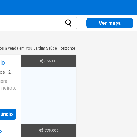
Ver mapa
os à venda em You Jardim Saúde Horizonte
R$ 565.000
lo
os
·
2
gora
heiros,
núncio
R$ 775.000
2