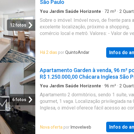
São Paulo
You Jardim Saúde Horizonte
·
72
m²
·
2
Quart
Banheiros
·
Apartamento
Sobre o imóvel: Imóvel novo, de frente para a
12 fotos
excelente localização, próximo a shopping,
comércio local e metrô. Valores: - Valor de v
775000 - Condomínio: R$ 2038 - IPTU: R$ 3
tal agendar uma visita? Entre em contato pel
Infos do a
Há 2 dias
por
QuintoAndar
formulário. Você receberá uma mensagem po
mail e WhatsApp com os próximos passos. 
imóvel sem burocracia O QuintoAndar revolu
Apartamento Garden à venda, 96 m² p
jeito de alugar e comprar imóveis: rápido, fáci
R$ 1.250.000,00 Chácara Inglesa São P
online, sem fiador e o melhor, sem burocracia
Conheça esse e outros imóveis no site do
You Jardim Saúde Horizonte
·
96
m²
·
2
Quart
Banheiros
·
Apartamento
·
Varanda
·
Acesso pa
QuintoAndar. CRECI-SP J24.344
Apartamento 2 dormitórios, sendo 1 suíte, v
pessoas com deficiência
·
Segurança
·
Academi
6 fotos
gourmet, 1 vaga. Localização privilegiada na
Sauna
·
Piscina
·
Garagem
·
Churrasqueira
·
Área
crianças
·
Sala de jogos
·
Alarme
Inglesa, o imóvel oferece fácil acesso ao co
serviços e transporte público. Condomínio c
completo. Bicicletário, Brinquedoteca, Churra
Infos do a
Nova oferta
por
Imovelweb
Forno de Pizza/Pão, Piscina climatizada, Pi