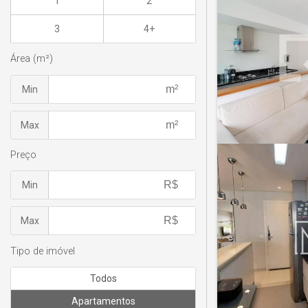
1
2
3
4+
Área (m²)
Min
Max
Preço
Min
Max
Tipo de imóvel
Todos
Apartamentos