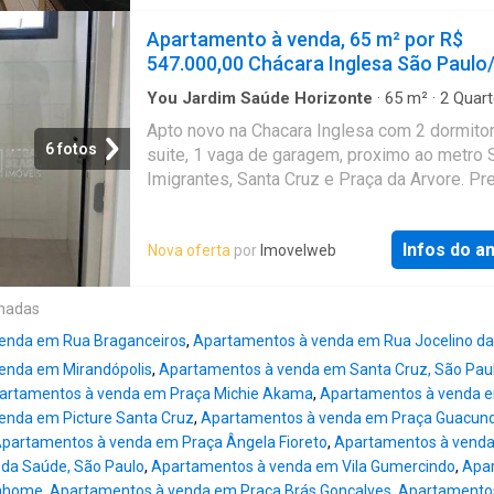
Infantil, Playground, Quadra poliesportiva Sal
Fitness, Salão de festas, Salão de jogos, Sa
Apartamento à venda, 65 m² por R$
Seca e Solarium. Acesso para deficientes e p
547.000,00 Chácara Inglesa São Paulo
24h. O bairro está muito bem localizado, a 8
metrô praça da árvore. A Mega Brasil Imóvei
You Jardim Saúde Horizonte
·
65
m²
·
2
Quart
Banheiros
·
Apartamento
·
Academia
·
Sauna
·
imobiliária com mais de 20 anos de experiên
Apto novo na Chacara Inglesa com 2 dormitor
Garagem
·
Área das crianças
·
Sala de jogos
mercado. Atendendo as regiões da Chácara K
6 fotos
suite, 1 vaga de garagem, proximo ao metro 
Aclimação, Ipiranga, Vila Mariana e bairros
Imigrantes, Santa Cruz e Praça da Arvore. Pr
adjacentes, na administração, locação, compr
com Academia, Sauna, playground, salão de f
venda de imóveis, contamos com profissiona
churrrasqueira, solarium e lavanderia. Apto
capacitados e focados em oferecer o melhor
Infos do a
Nova oferta
por
Imovelweb
ensolarada e bem ventilado. Possui em seu 
atendimento aos nossos clientes. O nosso m
Padaria, Supermercado, Hortifruti, Faculdade
diferencial é o atendimento exclusivo e
Colegio como Arquideocesano e Rosario, av
onadas
personalizado na gestão de vendas, locaçõe
23 de Maio, Ricardo jafet e Paulista. O bairro
gestão administrativa. Ofer
enda em Rua Braganceiros
,
Apartamentos à venda em Rua Jocelino da
com uma acessibilidade para os principais b
enda em Mirandópolis
,
Apartamentos à venda em Santa Cruz, São Pau
de São Paulo. A Mega Brasil Imóveis é uma
artamentos à venda em Praça Michie Akama
,
Apartamentos à venda em
imobiliária com mais de 20 anos de experiên
enda em Picture Santa Cruz
,
Apartamentos à venda em Praça Guacun
mercado. Atendendo as regiões da Chácara K
partamentos à venda em Praça Ângela Fioreto
,
Apartamentos à venda
Aclimação, Ipiranga, Vila Mariana e bairros
da Saúde, São Paulo
,
Apartamentos à venda em Vila Gumercindo
,
Apar
adjacentes, na administração, locação, compr
onhome
,
Apartamentos à venda em Praça Brás Gonçalves
,
Apartamento