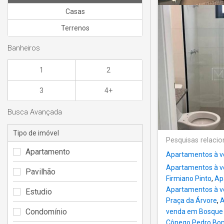
Casas
Terrenos
Banheiros
1
2
3
4+
Busca Avançada
Tipo de imóvel
Pesquisas relaci
Apartamento
Apartamentos à v
Apartamentos à v
Pavilhão
Firmiano Pinto
,
Ap
Apartamentos à v
Estudio
Praça da Árvore
,
A
Condomínio
venda em Bosque 
Cônego Pedro B