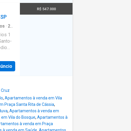
a
una
R$ 547.000
ortaria
/SP
50 m do
s é uma
os
·
2
cia no
ios 1
labin,
Santo-
edio
a e
estas,
is
núncio
entorno
aior
 UNIP,
enida
s e
 conta
 Cruz
airros
lo
,
Apartamentos à venda em Vila
 Praça Santa Rita de Cássia
,
cia no
duva
,
Apartamentos à venda em
labin,
 em Vila do Bosque
,
Apartamentos à
tamentos à venda em Praça
a e
s à venda em Saúde
,
Apartamentos