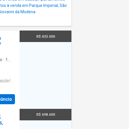
is
os à venda em Parque Imperial, São
Giovanni da Modena
aior
s e
urança
R$ 433.000
a
²
o
·
1
·
-
Saúde!
 m,
ade e
núncio
, ele
 do
R$ 698.600
,
de
s,
r