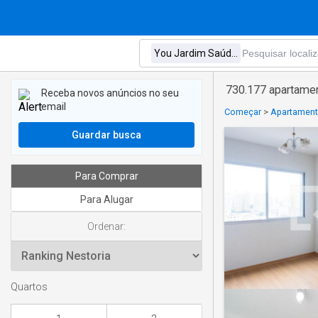
730.177 apartame
Receba novos anúncios no seu
email
Começar
>
Apartament
Guardar busca
Para Comprar
Para Alugar
Ordenar:
Quartos