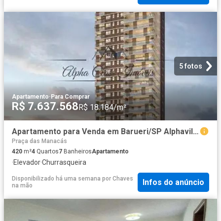
5 fotos
Apartamento
·
Para Comprar
R$ 7.637.568
R$ 18.184/m²
Apartamento para Venda em Barueri/SP Alphaville 4 Quartos
Praça das Manacás
420
m²
4
Quartos
7
Banheiros
Apartamento
·
Elevador
·
Churrasqueira
Disponibilizado há uma semana
por
Chaves
Infos do anúncio
na mão