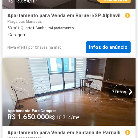
R$ 13.584/m²
Apartamento para Venda em Barueri/SP Alphaville 1 Quartos
Praça das Manacás
53
m²
1
Quarto
1
Banheiro
Apartamento
·
Garagem
Infos do anúncio
Nova oferta
por
Chaves na mão
7 fotos
Apartamento
·
Para Comprar
R$ 1.650.000
R$ 10.714/m²
Apartamento para Venda em Santana de Parnaíba/SP Alphaville 2 Quartos