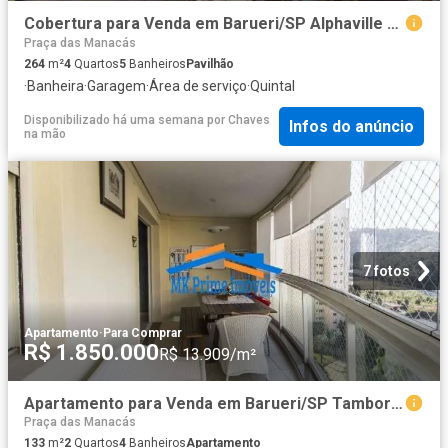
Cobertura para Venda em Barueri/SP Alphaville 4 Quartos
Praça das Manacás
264
m²
4
Quartos
5
Banheiros
Pavilhão
·
Banheira
·
Garagem
·
Área de serviço
·
Quintal
Disponibilizado há uma semana
por
Chaves
Infos do anúncio
na mão
7 fotos
Apartamento
·
Para Comprar
R$ 1.850.000
R$ 13.909/m²
Apartamento para Venda em Barueri/SP Tamboré 2 Quartos
Praça das Manacás
133
m²
2
Quartos
4
Banheiros
Apartamento