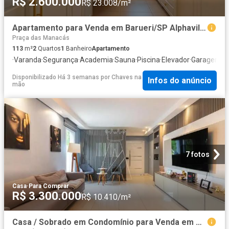
R$ 2.600.000
R$ 23.008/m²
Apartamento para Venda em Barueri/SP Alphaville Industrial 2 Quartos
Praça das Manacás
113
m²
2
Quartos
1
Banheiro
Apartamento
·
Varanda
·
Segurança
·
Academia
·
Sauna
·
Piscina
·
Elevador
·
Garagem
·
C
Disponibilizado Há 3 semanas
por
Chaves na
Infos do anúncio
mão
7 fotos
Casa
·
Para Comprar
R$ 3.300.000
R$ 10.410/m²
Casa / Sobrado em Condomínio para Venda em Santana de Parnaíba/SP Alphaville Residencial 6 1 Quartos