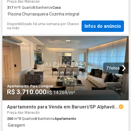
Praça das Manacás
317
m²
1
Quarto
5
Banheiros
Casa
·
Piscina
·
Churrasqueira
·
Cozinha integral
Disponibilizado há uma semana
por
Chaves
Infos do anúncio
na mão
7 fotos
Apartamento
·
Para Comprar
R$ 3.710.000
R$ 14.269/m²
Apartamento para Venda em Barueri/SP Alphaville 3 Quartos
Praça das Manacás
260
m²
3
Quartos
6
Banheiros
Apartamento
·
Garagem