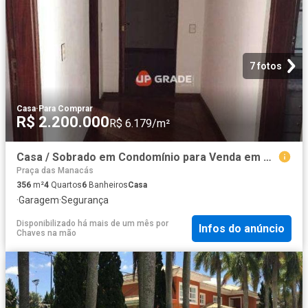
7 fotos
Casa
·
Para Comprar
R$ 2.200.000
R$ 6.179/m²
Casa / Sobrado em Condomínio para Venda em Barueri/SP Alphaville 4 Quartos
Praça das Manacás
356
m²
4
Quartos
6
Banheiros
Casa
·
Garagem
·
Segurança
Disponibilizado há mais de um mês
por
Infos do anúncio
Chaves na mão