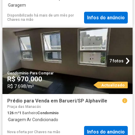
·
Garagem
Disponibilizado há mais de um mês
por
Infos do anúncio
Chaves na mão
7 fotos
Condomínio
·
Para Comprar
R$ 970.000
Actualizado
R$ 7.698/m²
Prédio para Venda em Barueri/SP Alphaville
Praça das Manacás
126
m²
1
Banheiro
Condomínio
·
Garagem
·
Ar Condicionado
Infos do anúncio
Nova oferta
por
Chaves na mão