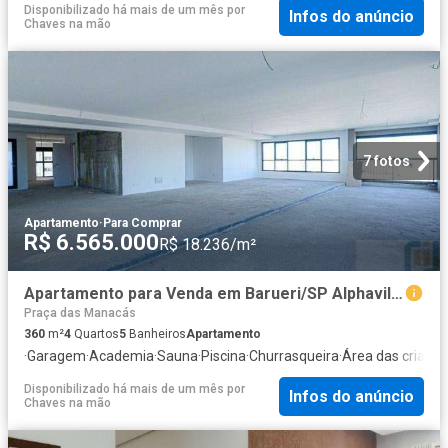
Disponibilizado há mais de um mês
por
Infos do anúncio
Chaves na mão
7 fotos
Apartamento
·
Para Comprar
R$ 6.565.000
R$ 18.236/m²
Apartamento para Venda em Barueri/SP Alphaville Industrial 4 Quartos
Praça das Manacás
360
m²
4
Quartos
5
Banheiros
Apartamento
·
Garagem
·
Academia
·
Sauna
·
Piscina
·
Churrasqueira
·
Área das crianç
Disponibilizado há mais de um mês
por
Infos do anúncio
Chaves na mão