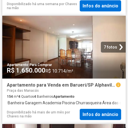
Disponibilizado há uma semana
por
Chaves
Infos do anúncio
na mão
7 fotos
Apartamento
·
Para Comprar
R$ 1.650.000
R$ 10.714/m²
Apartamento para Venda em Barueri/SP Alphaville Centro Industrial e Empresarial/Alphaville. 4 Quartos
Praça das Manacás
154
m²
4
Quartos
4
Banheiros
Apartamento
·
Banheira
·
Garagem
·
Academia
·
Piscina
·
Churrasqueira
·
Área das cria
Disponibilizado há mais de um mês
por
Infos do anúncio
Chaves na mão