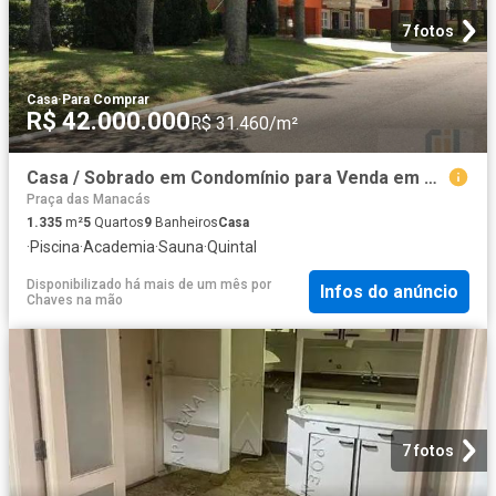
7 fotos
Casa
·
Para Comprar
R$ 42.000.000
R$ 31.460/m²
Casa / Sobrado em Condomínio para Venda em Barueri/SP Alphaville 5 Quartos
Praça das Manacás
1.335
m²
5
Quartos
9
Banheiros
Casa
·
Piscina
·
Academia
·
Sauna
·
Quintal
Disponibilizado há mais de um mês
por
Infos do anúncio
Chaves na mão
7 fotos