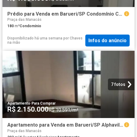
Prédio para Venda em Barueri/SP Condomínio Centro Comercial Alphaville
Praça das Manacás
180
m²
Condomínio
Disponibilizado há uma semana
por
Chaves
Infos do anúncio
na mão
7 fotos
Apartamento
·
Para Comprar
R$ 2.150.000
R$ 10.591/m²
Apartamento para Venda em Barueri/SP Alphaville 4 Quartos
Praça das Manacás