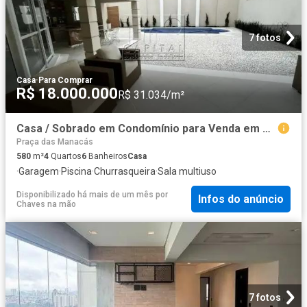
7 fotos
Casa
·
Para Comprar
R$ 18.000.000
R$ 31.034/m²
Casa / Sobrado em Condomínio para Venda em Santana de Parnaíba/SP Alphaville 4 Quartos
Praça das Manacás
580
m²
4
Quartos
6
Banheiros
Casa
·
Garagem
·
Piscina
·
Churrasqueira
·
Sala multiuso
Disponibilizado há mais de um mês
por
Infos do anúncio
Chaves na mão
7 fotos