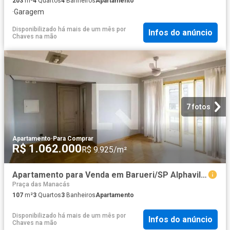
203
m²
4
Quartos
4
Banheiros
Apartamento
·
Garagem
Disponibilizado há mais de um mês
por
Infos do anúncio
Chaves na mão
7 fotos
Apartamento
·
Para Comprar
R$ 1.062.000
R$ 9.925/m²
Apartamento para Venda em Barueri/SP Alphaville 3 Quartos
Praça das Manacás
107
m²
3
Quartos
3
Banheiros
Apartamento
Disponibilizado há mais de um mês
por
Infos do anúncio
Chaves na mão