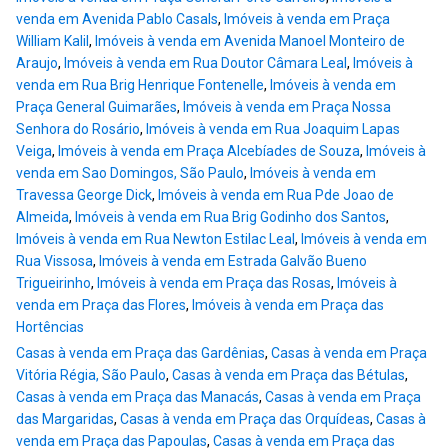
venda em Avenida Pablo Casals
,
Imóveis à venda em Praça
William Kalil
,
Imóveis à venda em Avenida Manoel Monteiro de
Araujo
,
Imóveis à venda em Rua Doutor Câmara Leal
,
Imóveis à
venda em Rua Brig Henrique Fontenelle
,
Imóveis à venda em
Praça General Guimarães
,
Imóveis à venda em Praça Nossa
Senhora do Rosário
,
Imóveis à venda em Rua Joaquim Lapas
Veiga
,
Imóveis à venda em Praça Alcebíades de Souza
,
Imóveis à
venda em Sao Domingos, São Paulo
,
Imóveis à venda em
Travessa George Dick
,
Imóveis à venda em Rua Pde Joao de
Almeida
,
Imóveis à venda em Rua Brig Godinho dos Santos
,
Imóveis à venda em Rua Newton Estilac Leal
,
Imóveis à venda em
Rua Vissosa
,
Imóveis à venda em Estrada Galvão Bueno
Trigueirinho
,
Imóveis à venda em Praça das Rosas
,
Imóveis à
venda em Praça das Flores
,
Imóveis à venda em Praça das
Hortências
Casas à venda em Praça das Gardênias
,
Casas à venda em Praça
Vitória Régia, São Paulo
,
Casas à venda em Praça das Bétulas
,
Casas à venda em Praça das Manacás
,
Casas à venda em Praça
das Margaridas
,
Casas à venda em Praça das Orquídeas
,
Casas à
venda em Praça das Papoulas
,
Casas à venda em Praça das