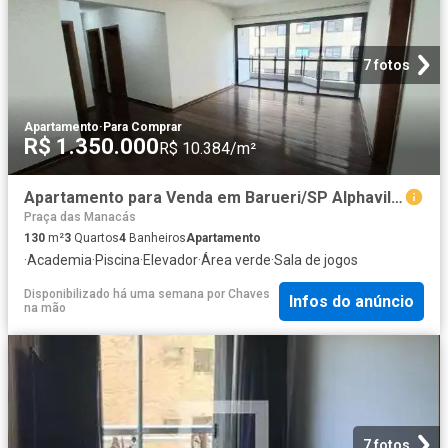
7 fotos
Apartamento
·
Para Comprar
R$ 1.350.000
R$ 10.384/m²
Apartamento para Venda em Barueri/SP Alphaville Centro Industrial e Empresarial/Alphaville. 3 Quartos
Praça das Manacás
130
m²
3
Quartos
4
Banheiros
Apartamento
·
Academia
·
Piscina
·
Elevador
·
Área verde
·
Sala de jogos
Disponibilizado há uma semana
por
Chaves
Infos do anúncio
na mão
7 fotos