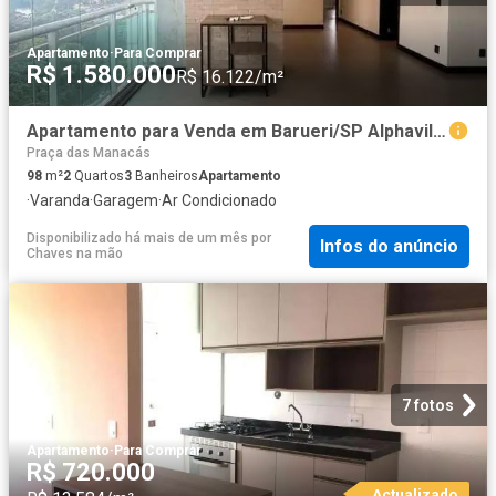
Apartamento
·
Para Comprar
R$ 1.580.000
R$ 16.122/m²
Apartamento para Venda em Barueri/SP Alphaville Empresarial 2 Quartos
Praça das Manacás
98
m²
2
Quartos
3
Banheiros
Apartamento
·
Varanda
·
Garagem
·
Ar Condicionado
Disponibilizado há mais de um mês
por
Infos do anúncio
Chaves na mão
7 fotos
Apartamento
·
Para Comprar
R$ 720.000
Actualizado