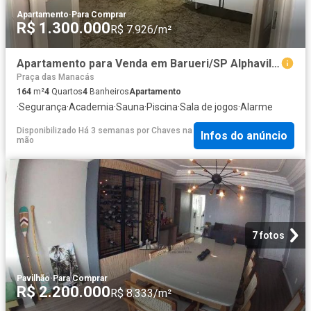
Apartamento
·
Para Comprar
R$ 1.300.000
R$ 7.926/m²
Apartamento para Venda em Barueri/SP Alphaville Centro Industrial e Empresarial/Alphaville. 4 Quartos
Praça das Manacás
164
m²
4
Quartos
4
Banheiros
Apartamento
·
Segurança
·
Academia
·
Sauna
·
Piscina
·
Sala de jogos
·
Alarme
Disponibilizado Há 3 semanas
por
Chaves na
Infos do anúncio
mão
7 fotos
Pavilhão
·
Para Comprar
R$ 2.200.000
R$ 8.333/m²