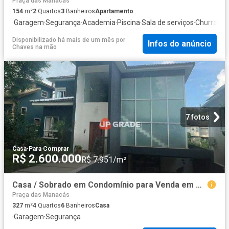
Praça das Manacás
154
m²
2
Quartos
3
Banheiros
Apartamento
·
Garagem
·
Segurança
·
Academia
·
Piscina
·
Sala de serviços
·
Churrasqu
Disponibilizado há mais de um mês
por
Infos do anúncio
Chaves na mão
7 fotos
Casa
·
Para Comprar
R$ 2.600.000
R$ 7.951/m²
Casa / Sobrado em Condomínio para Venda em Barueri/SP Alphaville 4 Quartos
Praça das Manacás
327
m²
4
Quartos
6
Banheiros
Casa
·
Garagem
·
Segurança