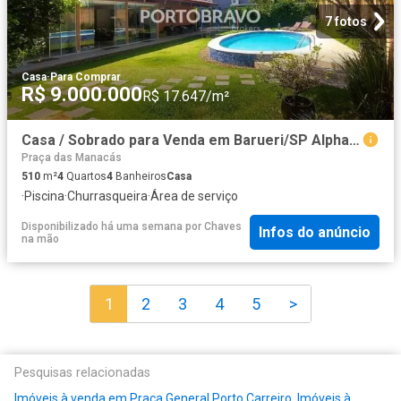
7 fotos
Casa
·
Para Comprar
R$ 9.000.000
R$ 17.647/m²
Casa / Sobrado para Venda em Barueri/SP Alphaville Residencial Dois 4 Quartos
Praça das Manacás
510
m²
4
Quartos
4
Banheiros
Casa
·
Piscina
·
Churrasqueira
·
Área de serviço
Disponibilizado há uma semana
por
Chaves
Infos do anúncio
na mão
1
2
3
4
5
>
Pesquisas relacionadas
Imóveis à venda em Praça General Porto Carreiro
,
Imóveis à