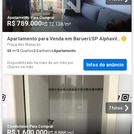
Apartamento
·
Para Comprar
R$ 789.000
R$ 12.138/m²
Apartamento para Venda em Barueri/SP Alphaville 2 Quartos
Praça das Manacás
65
m²
2
Quartos
2
Banheiros
Apartamento
Disponibilizado há mais de um mês
por
Infos do anúncio
Chaves na mão
7 fotos
Condomínio
·
Para Comprar
R$ 1.600.000
R$ 8.888/m²