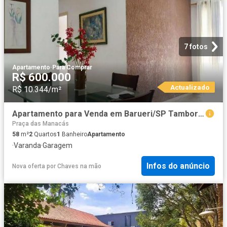
7 fotos
Apartamento
·
Para Comprar
R$ 600.000
Actualizado
R$ 10.344/m²
Apartamento para Venda em Barueri/SP Tamboré 2 Quartos
Praça das Manacás
58
m²
2
Quartos
1
Banheiro
Apartamento
·
Varanda
·
Garagem
Infos do anúncio
Nova oferta
por
Chaves na mão