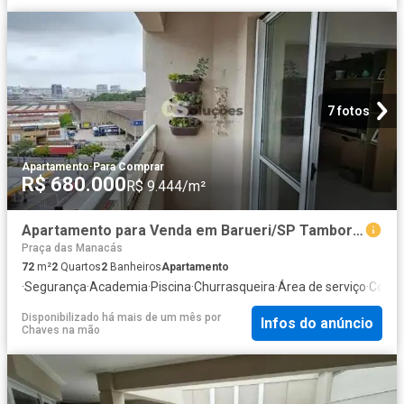
7 fotos
Apartamento
·
Para Comprar
R$ 680.000
R$ 9.444/m²
Apartamento para Venda em Barueri/SP Tamboré 2 Quartos
Praça das Manacás
72
m²
2
Quartos
2
Banheiros
Apartamento
·
Segurança
·
Academia
·
Piscina
·
Churrasqueira
·
Área de serviço
·
Cozinh
Disponibilizado há mais de um mês
por
Infos do anúncio
Chaves na mão