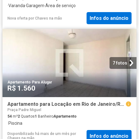
·
Varanda
·
Garagem
·
Área de serviço
Infos do anúncio
Nova oferta
por
Chaves na mão
7 fotos
Apartamento
·
Para Alugar
R$ 1.560
Apartamento para Locação em Rio de Janeiro/RJ Realengo 2 Quartos
Praça Padre Miguel
54
m²
2
Quartos
1
Banheiro
Apartamento
·
Piscina
Disponibilizado há mais de um mês
por
Infos do anúncio
Chaves na mão