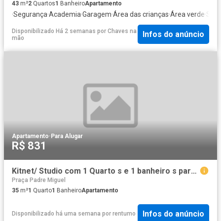
43
m²
2
Quartos
1
Banheiro
Apartamento
·
Segurança
·
Academia
·
Garagem
·
Área das crianças
·
Área verde
·
Sala
Disponibilizado Há 2 semanas
por
Chaves na
Infos do anúncio
mão
Apartamento
·
Para Alugar
R$ 831
Kitnet/ Studio com 1 Quarto s e 1 banheiro s para Alugar, 35 m² por R$ 831 / Mês
Praça Padre Miguel
35
m²
1
Quarto
1
Banheiro
Apartamento
Infos do anúncio
Disponibilizado há uma semana
por
rentumo