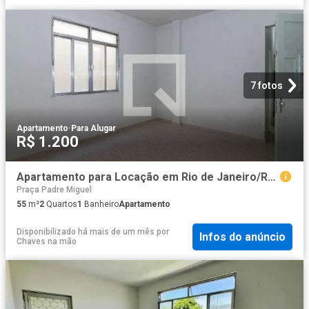
7 fotos
Apartamento
·
Para Alugar
R$ 1.200
Apartamento para Locação em Rio de Janeiro/RJ Realengo 2 Quartos
Praça Padre Miguel
55
m²
2
Quartos
1
Banheiro
Apartamento
Disponibilizado há mais de um mês
por
Infos do anúncio
Chaves na mão