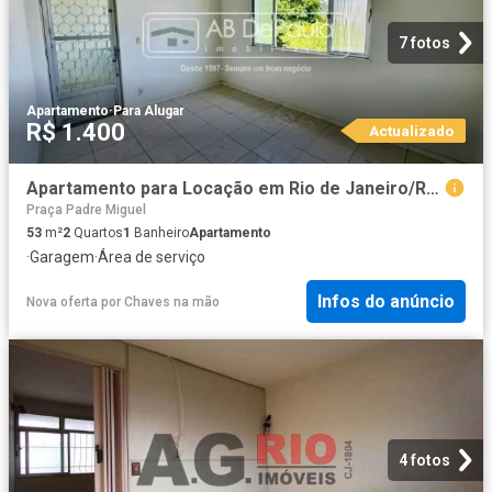
7 fotos
Apartamento
·
Para Alugar
R$ 1.400
Actualizado
Apartamento para Locação em Rio de Janeiro/RJ Realengo 2 Quartos
Praça Padre Miguel
53
m²
2
Quartos
1
Banheiro
Apartamento
·
Garagem
·
Área de serviço
Infos do anúncio
Nova oferta
por
Chaves na mão
4 fotos