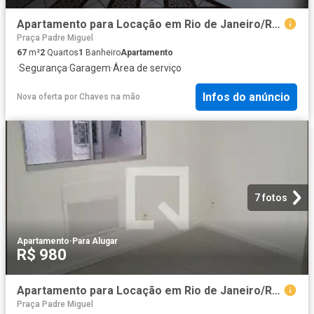
Apartamento para Locação em Rio de Janeiro/RJ Realengo 2 Quartos
Praça Padre Miguel
67
m²
2
Quartos
1
Banheiro
Apartamento
·
Segurança
·
Garagem
·
Área de serviço
Infos do anúncio
Nova oferta
por
Chaves na mão
7 fotos
Apartamento
·
Para Alugar
R$ 980
Apartamento para Locação em Rio de Janeiro/RJ Realengo 2 Quartos
Praça Padre Miguel