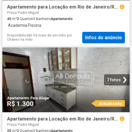
Apartamento para Locação em Rio de Janeiro/RJ Realengo 2 Quartos
Praça Padre Miguel
45
m²
2
Quartos
1
Banheiro
Apartamento
·
Academia
·
Piscina
Disponibilizado há mais de um mês
por
Infos do anúncio
Chaves na mão
7 fotos
Apartamento
·
Para Alugar
R$ 1.300
Actualizado
Apartamento para Locação em Rio de Janeiro/RJ Realengo 2 Quartos
Praça Padre Miguel
55
m²
2
Quartos
1
Banheiro
Apartamento