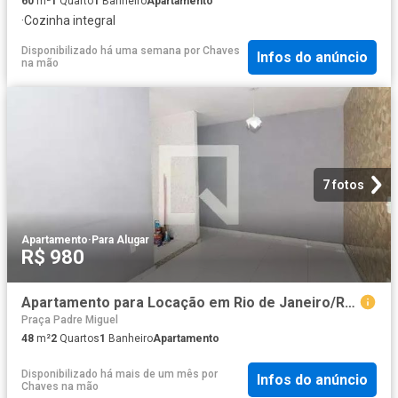
60
m²
1
Quarto
1
Banheiro
Apartamento
·
Cozinha integral
Disponibilizado há uma semana
por
Chaves
Infos do anúncio
na mão
7 fotos
Apartamento
·
Para Alugar
R$ 980
Apartamento para Locação em Rio de Janeiro/RJ Realengo 2 Quartos
Praça Padre Miguel
48
m²
2
Quartos
1
Banheiro
Apartamento
Disponibilizado há mais de um mês
por
Infos do anúncio
Chaves na mão