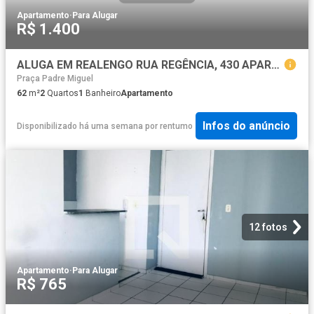
Apartamento
·
Para Alugar
R$ 1.400
ALUGA EM REALENGO RUA REGÊNCIA, 430 APARTAMENTO COM 02 QUARTOS
Praça Padre Miguel
62
m²
2
Quartos
1
Banheiro
Apartamento
Infos do anúncio
Disponibilizado há uma semana
por
rentumo
12 fotos
Apartamento
·
Para Alugar
R$ 765