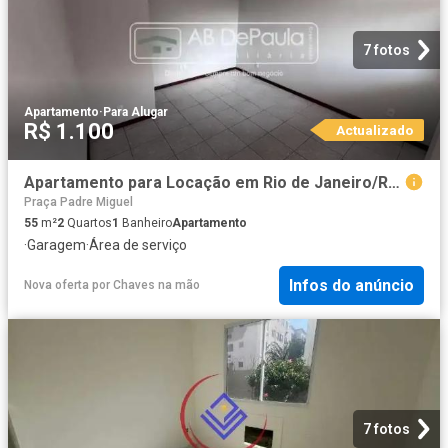
7 fotos
Apartamento
·
Para Alugar
R$ 1.100
Actualizado
Apartamento para Locação em Rio de Janeiro/RJ Realengo 2 Quartos
Praça Padre Miguel
55
m²
2
Quartos
1
Banheiro
Apartamento
·
Garagem
·
Área de serviço
Infos do anúncio
Nova oferta
por
Chaves na mão
7 fotos