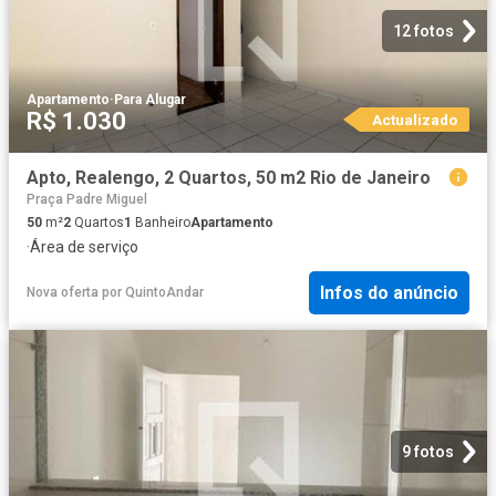
12 fotos
Apartamento
·
Para Alugar
R$ 1.030
Actualizado
Apto, Realengo, 2 Quartos, 50 m2 Rio de Janeiro
Praça Padre Miguel
50
m²
2
Quartos
1
Banheiro
Apartamento
·
Área de serviço
Infos do anúncio
Nova oferta
por
QuintoAndar
9 fotos