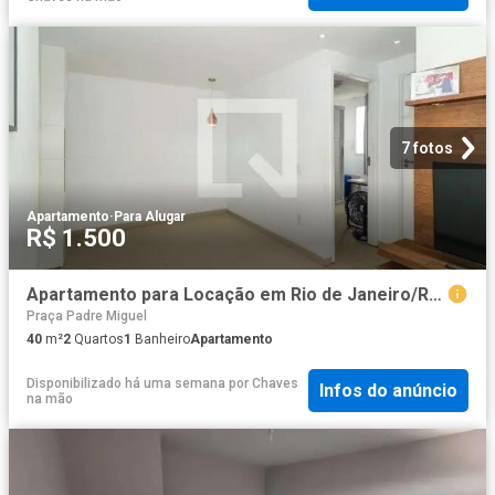
7 fotos
Apartamento
·
Para Alugar
R$ 1.500
Apartamento para Locação em Rio de Janeiro/RJ Realengo 2 Quartos
Praça Padre Miguel
40
m²
2
Quartos
1
Banheiro
Apartamento
Disponibilizado há uma semana
por
Chaves
Infos do anúncio
na mão