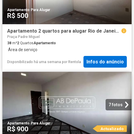
Apartamento
·
Para Alugar
R$ 500
Apartamento 2 quartos para alugar Rio de Janeiro,RJ R$ 500
Praça Padre Miguel
38
m²
2
Quartos
Apartamento
·
Área de serviço
Infos do anúncio
Disponibilizado há uma semana
por
Rentola
7 fotos
Apartamento
·
Para Alugar
R$ 900
Actualizado