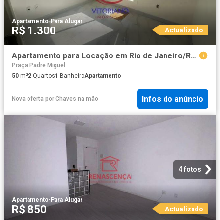
Apartamento
·
Para Alugar
R$ 1.300
Actualizado
Apartamento para Locação em Rio de Janeiro/RJ Realengo 2 Quartos
Praça Padre Miguel
50
m²
2
Quartos
1
Banheiro
Apartamento
Infos do anúncio
Nova oferta
por
Chaves na mão
4 fotos
Apartamento
·
Para Alugar
R$ 850
Actualizado