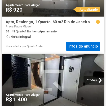
Apartamento
·
Para Alugar
R$ 920
Actualizado
Apto, Realengo, 1 Quarto, 60 m2 Rio de Janeiro
Praça Padre Miguel
60
m²
1
Quarto
1
Banheiro
Apartamento
·
Cozinha integral
Infos do anúncio
Nova oferta
por
QuintoAndar
7 fotos
Apartamento
·
Para Alugar
R$ 1.400