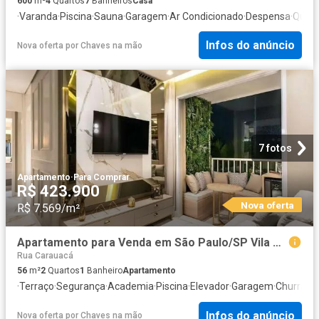
600
m²
4
Quartos
7
Banheiros
Casa
·
Varanda
·
Piscina
·
Sauna
·
Garagem
·
Ar Condicionado
·
Despensa
·
Quint
Infos do anúncio
Nova oferta
por
Chaves na mão
7 fotos
Apartamento
·
Para Comprar
R$ 423.900
Nova oferta
R$ 7.569/m²
Apartamento para Venda em São Paulo/SP Vila Moraes 2 Quartos
Rua Carauacá
56
m²
2
Quartos
1
Banheiro
Apartamento
·
Terraço
·
Segurança
·
Academia
·
Piscina
·
Elevador
·
Garagem
·
Churrasq
Infos do anúncio
Nova oferta
por
Chaves na mão