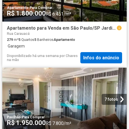
Apartamento
·
Para Comprar
R$ 1.800.000
R$ 6.451/m²
Apartamento para Venda em São Paulo/SP Jardim da Saude 5 Quartos
Rua Carauacá
279
m²
5
Quartos
5
Banheiros
Apartamento
·
Garagem
Disponibilizado há uma semana
por
Chaves
Infos do anúncio
na mão
7 fotos
Pavilhão
·
Para Comprar
R$ 1.950.000
R$ 7.800/m²