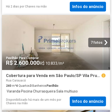
Infos do anúncio
Há 2 dias
por
Chaves na mão
7 fotos
Pavilhão
·
Para Comprar
R$ 2.600.000
R$ 10.833/m²
Cobertura para Venda em São Paulo/SP Vila Prudente 4 Quartos
Rua Carauacá
240
m²
4
Quartos
3
Banheiros
Pavilhão
·
Varanda
·
Piscina
·
Churrasqueira
·
Sala multiuso
Disponibilizado há mais de um mês
por
Infos do anúncio
Chaves na mão