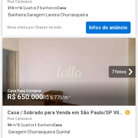
Rua Carauacá
310
m²
4
Quartos
7
Banheiros
Casa
·
Banheira
·
Garagem
·
Lareira
·
Churrasqueira
Infos do anúncio
Nova oferta
por
Chaves na mão
7 fotos
Casa
·
Para Comprar
R$ 650.000
R$ 6.770/m²
Casa / Sobrado para Venda em São Paulo/SP Vila Prudente 2 Quartos
Rua Carauacá
96
m²
2
Quartos
1
Banheiro
Casa
·
Garagem
·
Churrasqueira
·
Quintal