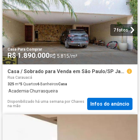
7 fotos
Casa
·
Para Comprar
R$ 1.890.000
R$ 5.815/m²
Casa / Sobrado para Venda em São Paulo/SP Jardim da Saude 5 Quartos
Rua Carauacá
325
m²
5
Quartos
6
Banheiros
Casa
·
Academia
·
Churrasqueira
Disponibilizado há uma semana
por
Chaves
Infos do anúncio
na mão