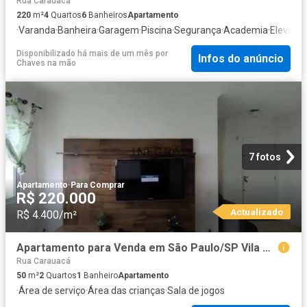
Rua Carauacá
220
m²
4
Quartos
6
Banheiros
Apartamento
·
Varanda
·
Banheira
·
Garagem
·
Piscina
·
Segurança
·
Academia
·
Elevado
Disponibilizado há mais de um mês
por
Infos do anúncio
Chaves na mão
7 fotos
Apartamento
·
Para Comprar
R$ 220.000
Actualizado
R$ 4.400/m²
Apartamento para Venda em São Paulo/SP Vila Arapuã 2 Quartos
Rua Carauacá
50
m²
2
Quartos
1
Banheiro
Apartamento
·
Área de serviço
·
Área das crianças
·
Sala de jogos