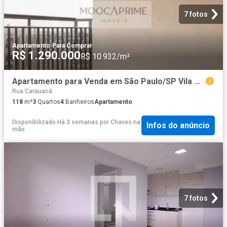
7 fotos
Apartamento
·
Para Comprar
R$ 1.290.000
R$ 10.932/m²
Apartamento para Venda em São Paulo/SP Vila Prudente 3 Quartos
Rua Carauacá
118
m²
3
Quartos
4
Banheiros
Apartamento
Disponibilizado Há 3 semanas
por
Chaves na
Infos do anúncio
mão
7 fotos