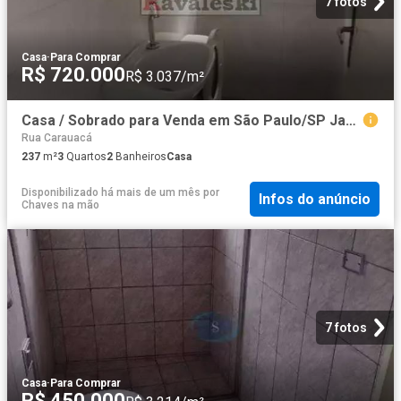
7 fotos
Casa
·
Para Comprar
R$ 720.000
R$ 3.037/m²
Casa / Sobrado para Venda em São Paulo/SP Jardim Vergueiro Sacomã 3 Quartos
Rua Carauacá
237
m²
3
Quartos
2
Banheiros
Casa
Disponibilizado há mais de um mês
por
Infos do anúncio
Chaves na mão
7 fotos
Casa
·
Para Comprar
R$ 450.000