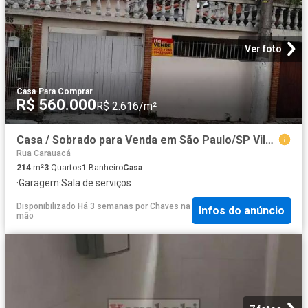
Ver foto
Casa
·
Para Comprar
R$ 560.000
R$ 2.616/m²
Casa / Sobrado para Venda em São Paulo/SP Vila Prudente 3 Quartos
Rua Carauacá
214
m²
3
Quartos
1
Banheiro
Casa
·
Garagem
·
Sala de serviços
Disponibilizado Há 3 semanas
por
Chaves na
Infos do anúncio
mão