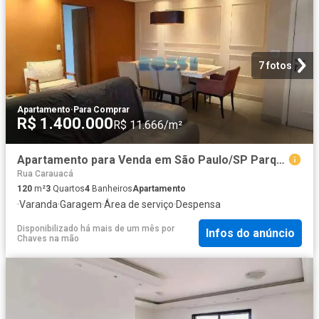
7 fotos
Apartamento
·
Para Comprar
R$ 1.400.000
R$ 11.666/m²
Apartamento para Venda em São Paulo/SP Parque da Vila Prudente 3 Quartos
Rua Carauacá
120
m²
3
Quartos
4
Banheiros
Apartamento
·
Varanda
·
Garagem
·
Área de serviço
·
Despensa
Disponibilizado há mais de um mês
por
Infos do anúncio
Chaves na mão