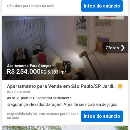
Infos do anúncio
Há 5 dias
por
Chaves na mão
7 fotos
Apartamento
·
Para Comprar
R$ 254.000
R$ 5.183/m²
Apartamento para Venda em São Paulo/SP Jardim Vergueiro Sacomã 2 Quartos
Rua Carauacá
49
m²
2
Quartos
1
Banheiro
Apartamento
·
Segurança
·
Elevador
·
Garagem
·
Área de serviço
·
Sala de jogos
Disponibilizado há uma semana
por
Chaves
Infos do anúncio
na mão