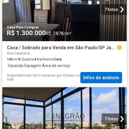
7 fotos
Casa
·
Para Comprar
R$ 1.300.000
R$ 7.878/m²
Casa / Sobrado para Venda em São Paulo/SP Jardim Avelino 4 Quartos
Rua Carauacá
165
m²
4
Quartos
4
Banheiros
Casa
·
Varanda
·
Garagem
·
Área de serviço
Disponibilizado Há 2 semanas
por
Chaves na
Infos do anúncio
mão
7 fotos