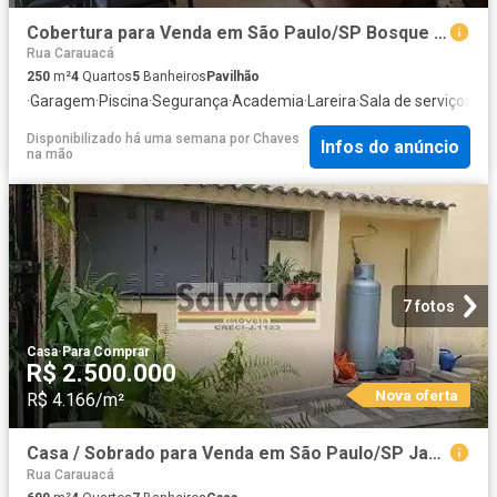
Cobertura para Venda em São Paulo/SP Bosque da Saúde 4 Quartos
Rua Carauacá
250
m²
4
Quartos
5
Banheiros
Pavilhão
·
Garagem
·
Piscina
·
Segurança
·
Academia
·
Lareira
·
Sala de serviços
·
Ch
Disponibilizado há uma semana
por
Chaves
Infos do anúncio
na mão
7 fotos
Casa
·
Para Comprar
R$ 2.500.000
Nova oferta
R$ 4.166/m²
Casa / Sobrado para Venda em São Paulo/SP Jardim da Saude 4 Quartos
Rua Carauacá