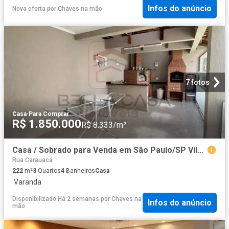
Infos do anúncio
Nova oferta
por
Chaves na mão
7 fotos
Casa
·
Para Comprar
R$ 1.850.000
R$ 8.333/m²
Casa / Sobrado para Venda em São Paulo/SP Vila Zelina 3 Quartos
Rua Carauacá
222
m²
3
Quartos
4
Banheiros
Casa
·
Varanda
Disponibilizado Há 2 semanas
por
Chaves na
Infos do anúncio
mão