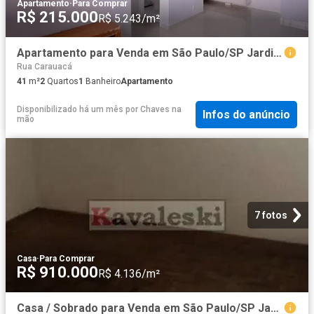
Apartamento
·
Para Comprar
R$ 215.000
R$ 5.243/m²
Apartamento para Venda em São Paulo/SP Jardim São Savério 2 Quartos
Rua Carauacá
41
m²
2
Quartos
1
Banheiro
Apartamento
Disponibilizado há um mês
por
Chaves na
Infos do anúncio
mão
7 fotos
Casa
·
Para Comprar
R$ 910.000
R$ 4.136/m²
Casa / Sobrado para Venda em São Paulo/SP Jardim da Saude 3 Quartos