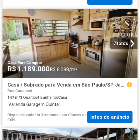
7 fotos
Casa
·
Para Comprar
R$ 1.189.000
R$ 8.088/m²
Casa / Sobrado para Venda em São Paulo/SP Jardim da Saude 3 Quartos
Rua Carauacá
147
m²
3
Quartos
4
Banheiros
Casa
·
Varanda
·
Garagem
·
Quintal
Disponibilizado Há 3 semanas
por
Chaves na
Infos do anúncio
mão