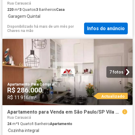
Rua Carauacá
220
m²
3
Quartos
3
Banheiros
Casa
·
Garagem
·
Quintal
Disponibilizado há mais de um mês
por
Infos do anúncio
Chaves na mão
7 fotos
Apartamento
·
Para Comprar
R$ 286.000
Actualizado
R$ 11.916/m²
Apartamento para Venda em São Paulo/SP Vila Prudente 1 Quartos
Rua Carauacá
24
m²
1
Quarto
1
Banheiro
Apartamento
·
Cozinha integral