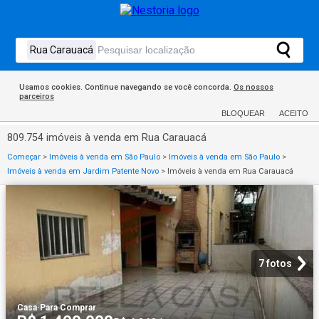
Usamos cookies. Continue navegando se você concorda.
Os nossos
parceiros
BLOQUEAR
ACEITO
809.754 imóveis à venda em Rua Carauacá
Começar
>
Imóveis à venda em São Paulo
>
Imóveis à venda em São Paulo
>
Imóveis à venda em Jardim Patente Novo
>
Imóveis à venda em Rua Carauacá
7 fotos
Casa
·
Para Comprar