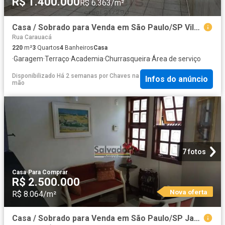
R$ 1.400.000
R$ 6.363/m²
Casa / Sobrado para Venda em São Paulo/SP Vila Zelina 3 Quartos
Rua Carauacá
220
m²
3
Quartos
4
Banheiros
Casa
·
Garagem
·
Terraço
·
Academia
·
Churrasqueira
·
Área de serviço
Disponibilizado Há 2 semanas
por
Chaves na
Infos do anúncio
mão
7 fotos
Casa
·
Para Comprar
R$ 2.500.000
Nova oferta
R$ 8.064/m²
Casa / Sobrado para Venda em São Paulo/SP Jardim da Saude 4 Quartos