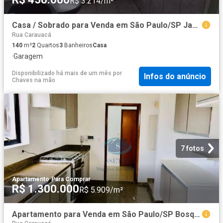
R$ 3.214/m²
Casa / Sobrado para Venda em São Paulo/SP Jardim Clímax 2 Quartos
Rua Carauacá
140
m²
2
Quartos
3
Banheiros
Casa
·
Garagem
Disponibilizado há mais de um mês
por
Infos do anúncio
Chaves na mão
7 fotos
Apartamento
·
Para Comprar
R$ 1.300.000
R$ 5.909/m²
Apartamento para Venda em São Paulo/SP Bosque da Saúde 4 Quartos