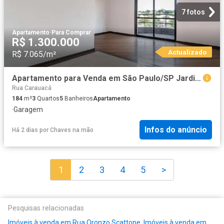
7 fotos
Apartamento
·
Para Comprar
R$ 1.300.000
Actualizado
R$ 7.065/m²
Apartamento para Venda em São Paulo/SP Jardim da Saude 3 Quartos
Rua Carauacá
184
m²
3
Quartos
5
Banheiros
Apartamento
·
Garagem
Infos do anúncio
Há 2 dias
por
Chaves na mão
1
2
3
4
5
>
Pesquisas relacionadas
Imóveis à venda em Rua Oronzo Scattone
,
Imóveis à venda em