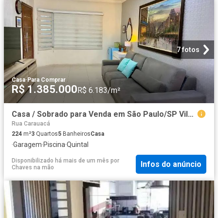
7 fotos
Casa
·
Para Comprar
R$ 1.385.000
R$ 6.183/m²
Casa / Sobrado para Venda em São Paulo/SP Vila Zelina 3 Quartos
Rua Carauacá
224
m²
3
Quartos
5
Banheiros
Casa
·
Garagem
·
Piscina
·
Quintal
Disponibilizado há mais de um mês
por
Infos do anúncio
Chaves na mão